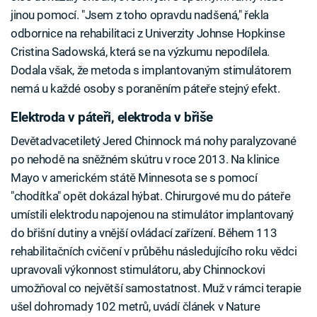
jinou pomocí. "Jsem z toho opravdu nadšená," řekla
odbornice na rehabilitaci z Univerzity Johnse Hopkinse
Cristina Sadowská, která se na výzkumu nepodílela.
Dodala však, že metoda s implantovaným stimulátorem
nemá u každé osoby s poraněním páteře stejný efekt.
Elektroda v páteři, elektroda v břiše
Devětadvacetiletý Jered Chinnock má nohy paralyzované
po nehodě na sněžném skútru v roce 2013. Na klinice
Mayo v americkém státě Minnesota se s pomocí
"chodítka" opět dokázal hýbat. Chirurgové mu do páteře
umístili elektrodu napojenou na stimulátor implantovaný
do břišní dutiny a vnější ovládací zařízení. Během 113
rehabilitačních cvičení v průběhu následujícího roku vědci
upravovali výkonnost stimulátoru, aby Chinnockovi
umožňoval co největší samostatnost. Muž v rámci terapie
ušel dohromady 102 metrů, uvádí článek v Nature