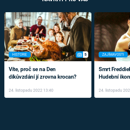
5
HISTORIE
ZAJÍMAVOSTI
Víte, proč se na Den
Smrt Freddie
díkůvzdání jí zrovna krocan?
Hudební ikon
až do konce 
24. listopadu 2022 13:40
24. listopadu 20
léky