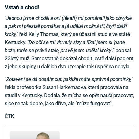
Vstaň a choď!
"
Jednou jsme chodili a oni (lékaři) mi pomáhali jako obvykle
a pak mi přestali pomáhat a já udělal možná tři, čtyři další
kroky,
" řekl Kelly Thomas, který se účastnil studie ve státě
Kentucky. "
Do očí se mi vhrnuly slzy a říkal jsem si 'pane
bože, tohle se právě stalo, právě jsem udělal kroky',
" popsal
23letý muž. Samostatně dokázal chodit ještě další pacient
z jeho skupiny, u dalších dvou terapie tak úspěšná nebyla.
"
Zotavení se dá dosáhnout, pakliže máte správné podmínky,
"
řekla profesorka Susan Harkemaová, která pracovala na
studii v Kentucky. Dodala, že mícha se opět naučí pracovat,
sice ne tak dobře, jako dříve, ale "může fungovat".
ČTK