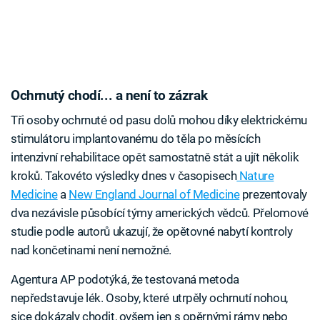
Ochrnutý chodí... a není to zázrak
Tři osoby ochrnuté od pasu dolů mohou díky elektrickému
stimulátoru implantovanému do těla po měsících
intenzivní rehabilitace opět samostatně stát a ujít několik
kroků. Takovéto výsledky dnes v časopisech
Nature
Medicine
a
New England Journal of Medicine
prezentovaly
dva nezávisle působící týmy amerických vědců. Přelomové
studie podle autorů ukazují, že opětovné nabytí kontroly
nad končetinami není nemožné.
Agentura AP podotýká, že testovaná metoda
nepředstavuje lék. Osoby, které utrpěly ochrnutí nohou,
sice dokázaly chodit, ovšem jen s opěrnými rámy nebo