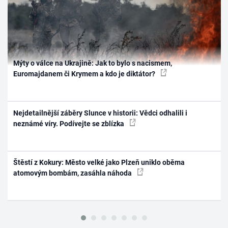
Mýty o válce na Ukrajině: Jak to bylo s nacismem,
Euromajdanem či Krymem a kdo je diktátor?
Nejdetailnější záběry Slunce v historii: Vědci odhalili i
neznámé víry. Podívejte se zblízka
Štěstí z Kokury: Město velké jako Plzeň uniklo oběma
atomovým bombám, zasáhla náhoda