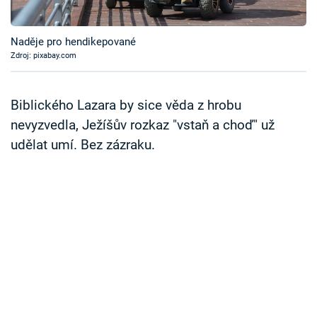
Časopis
Naděje pro hendikepované
Sledujte prima+
Zdroj: pixabay.com
Přihlášení
Biblického Lazara by sice věda z hrobu
nevyzvedla, Ježíšův rozkaz "vstaň a choď" už
udělat umí. Bez zázraku.
Sledujte nás