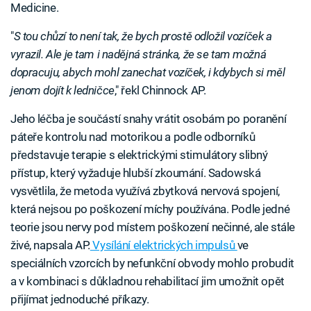
Medicine.
"
S tou chůzí to není tak, že bych prostě odložil vozíček a
vyrazil. Ale je tam i nadějná stránka, že se tam možná
dopracuju, abych mohl zanechat vozíček, i kdybych si měl
jenom dojít k ledničce
," řekl Chinnock AP.
Jeho léčba je součástí snahy vrátit osobám po poranění
páteře kontrolu nad motorikou a podle odborníků
představuje terapie s elektrickými stimulátory slibný
přístup, který vyžaduje hlubší zkoumání. Sadowská
vysvětlila, že metoda využívá zbytková nervová spojení,
která nejsou po poškození míchy používána. Podle jedné
teorie jsou nervy pod místem poškození nečinné, ale stále
živé, napsala AP.
Vysílání elektrických impulsů
ve
speciálních vzorcích by nefunkční obvody mohlo probudit
a v kombinaci s důkladnou rehabilitací jim umožnit opět
přijímat jednoduché příkazy.