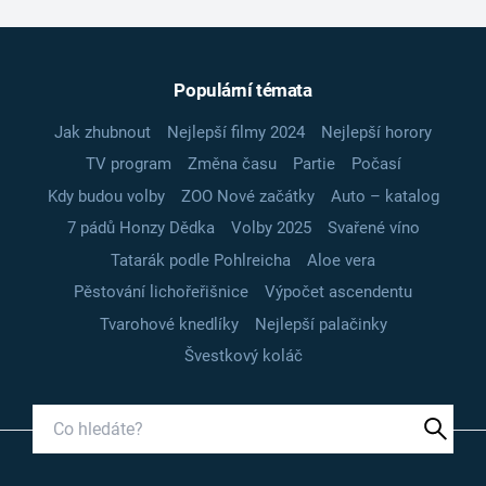
Populární témata
Jak zhubnout
Nejlepší filmy 2024
Nejlepší horory
TV program
Změna času
Partie
Počasí
Kdy budou volby
ZOO Nové začátky
Auto – katalog
7 pádů Honzy Dědka
Volby 2025
Svařené víno
Tatarák podle Pohlreicha
Aloe vera
Pěstování lichořeřišnice
Výpočet ascendentu
Tvarohové knedlíky
Nejlepší palačinky
Švestkový koláč