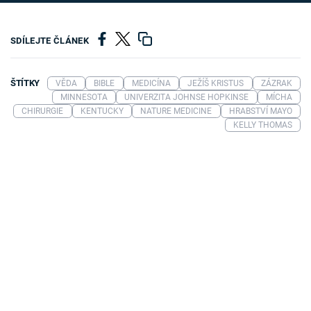
SDÍLEJTE ČLÁNEK
ŠTÍTKY
VĚDA
BIBLE
MEDICÍNA
JEŽÍŠ KRISTUS
ZÁZRAK
MINNESOTA
UNIVERZITA JOHNSE HOPKINSE
MÍCHA
CHIRURGIE
KENTUCKY
NATURE MEDICINE
HRABSTVÍ MAYO
KELLY THOMAS