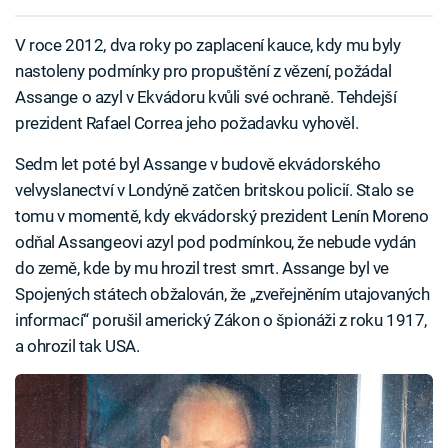
V roce 2012, dva roky po zaplacení kauce, kdy mu byly
nastoleny podmínky pro propuštění z vězení, požádal
Assange o azyl v Ekvádoru kvůli své ochraně. Tehdejší
prezident Rafael Correa jeho požadavku vyhověl.
Sedm let poté byl Assange v budově ekvádorského
velvyslanectví v Londýně zatčen britskou policií. Stalo se
tomu v momentě, kdy ekvádorský prezident Lenín Moreno
odňal Assangeovi azyl pod podmínkou, že nebude vydán
do země, kde by mu hrozil trest smrt. Assange byl ve
Spojených státech obžalován, že „zveřejněním utajovaných
informací“ porušil americký Zákon o špionáži z roku 1917,
a ohrozil tak USA.