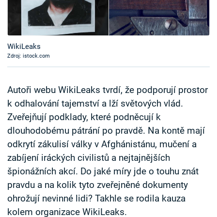
Časopis
Sledujte prima+
WikiLeaks
Zdroj: istock.com
Přihlášení
Autoři webu WikiLeaks tvrdí, že podporují prostor
Sledujte nás
k odhalování tajemství a lží světových vlád.
Zveřejňují podklady, které podněcují k
dlouhodobému pátrání po pravdě. Na kontě mají
odkrytí zákulisí války v Afghánistánu, mučení a
zabíjení iráckých civilistů a nejtajnějších
špionážních akcí. Do jaké míry jde o touhu znát
pravdu a na kolik tyto zveřejněné dokumenty
ohrožují nevinné lidi? Takhle se rodila kauza
kolem organizace WikiLeaks.