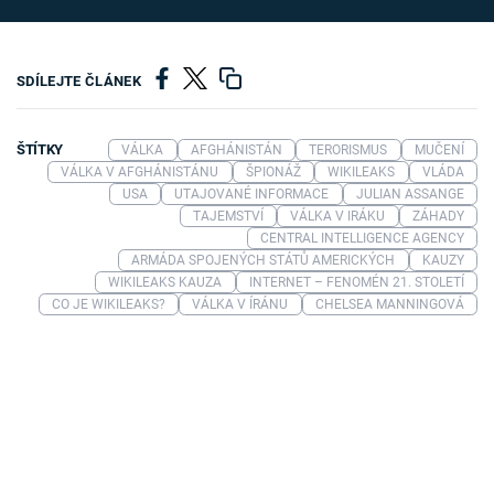
SDÍLEJTE ČLÁNEK
ŠTÍTKY
VÁLKA
AFGHÁNISTÁN
TERORISMUS
MUČENÍ
VÁLKA V AFGHÁNISTÁNU
ŠPIONÁŽ
WIKILEAKS
VLÁDA
USA
UTAJOVANÉ INFORMACE
JULIAN ASSANGE
TAJEMSTVÍ
VÁLKA V IRÁKU
ZÁHADY
CENTRAL INTELLIGENCE AGENCY
ARMÁDA SPOJENÝCH STÁTŮ AMERICKÝCH
KAUZY
WIKILEAKS KAUZA
INTERNET – FENOMÉN 21. STOLETÍ
CO JE WIKILEAKS?
VÁLKA V ÍRÁNU
CHELSEA MANNINGOVÁ