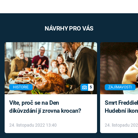
NÁVRHY PRO VÁS
5
HISTORIE
ZAJÍMAVOSTI
Víte, proč se na Den
Smrt Freddie
díkůvzdání jí zrovna krocan?
Hudební ikon
až do konce 
24. listopadu 2022 13:40
24. listopadu 20
léky