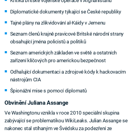
Kritika britské vojenské operace v Afghánistánu
Diplomatické dokumenty týkající se České republiky
Tajné plány na zlikvidování al-Káidy v Jemenu
Seznam členů krajně pravicové Britské národní strany
obsahující jména policistů a politiků
Seznam amerických základen ve světě a ostatních
zařízení klíčových pro americkou bezpečnost
Odhalující dokumentaci a zdrojové kódy k hackovacím
nástrojům CIA
Špionážní mise s pomocí diplomatů
Obvinění Juliana Assange
Ve Washingtonu vznikla v roce 2010 speciální skupina
zabývající se problematikou WikiLeaks. Julian Assange se
nakonec stal stíhaným ve Švédsku za podezření ze