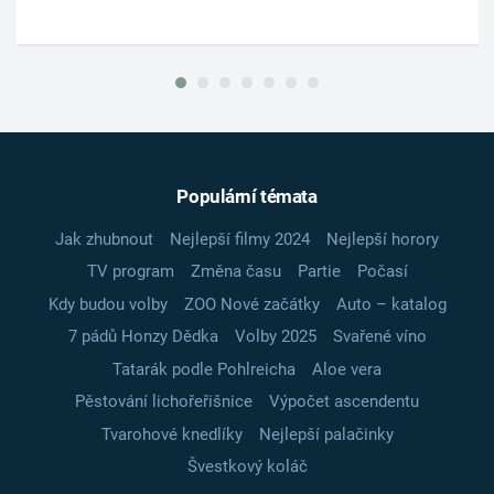
Populární témata
Jak zhubnout
Nejlepší filmy 2024
Nejlepší horory
TV program
Změna času
Partie
Počasí
Kdy budou volby
ZOO Nové začátky
Auto – katalog
7 pádů Honzy Dědka
Volby 2025
Svařené víno
Tatarák podle Pohlreicha
Aloe vera
Pěstování lichořeřišnice
Výpočet ascendentu
Tvarohové knedlíky
Nejlepší palačinky
Švestkový koláč