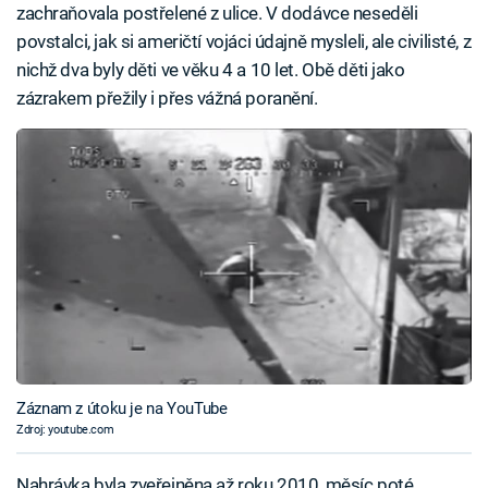
zachraňovala postřelené z ulice. V dodávce neseděli
povstalci, jak si američtí vojáci údajně mysleli, ale civilisté, z
nichž dva byly děti ve věku 4 a 10 let. Obě děti jako
zázrakem přežily i přes vážná poranění.
Záznam z útoku je na YouTube
Zdroj: youtube.com
Nahrávka byla zveřejněna až roku 2010, měsíc poté