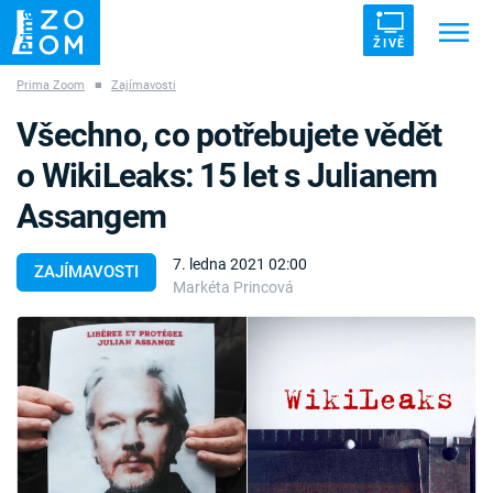
ŽIVĚ
Prima Zoom
■
Zajímavosti
Trendy:
ZRÁDCI
UFO
DRUHÁ SVĚTOVÁ VÁLKA
Všechno, co potřebujete vědět
ZÁHADY
VETŘELCI DÁVNOVĚKU
o WikiLeaks: 15 let s Julianem
Assangem
7. ledna 2021 02:00
ZAJÍMAVOSTI
Markéta Princová
Témata
Témata
Pořady
TV Program