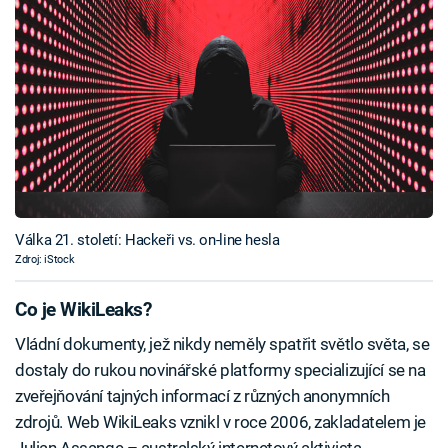
Válka 21. století: Hackeři vs. on-line hesla
Zdroj: iStock
Co je WikiLeaks?
Vládní dokumenty, jež nikdy neměly spatřit světlo světa, se
dostaly do rukou novinářské platformy specializující se na
zveřejňování tajných informací z různých anonymních
zdrojů. Web WikiLeaks vznikl v roce 2006, zakladatelem je
Julian Assange – australský internetový aktivista.