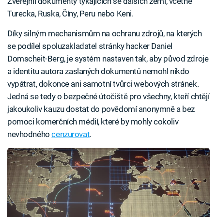
Zveřejnil dokumenty týkajících se dalších zemí, včetně
Turecka, Ruska, Číny, Peru nebo Keni.
Díky silným mechanismům na ochranu zdrojů, na kterých
se podílel spoluzakladatel stránky hacker Daniel
Domscheit-Berg, je systém nastaven tak, aby původ zdroje
a identitu autora zaslaných dokumentů nemohl nikdo
vypátrat, dokonce ani samotní tvůrci webových stránek.
Jedná se tedy o bezpečné útočiště pro všechny, kteří chtějí
jakoukoliv kauzu dostat do povědomí anonymně a bez
pomoci komerčních médií, které by mohly cokoliv
nevhodného
cenzurovat
.