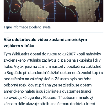
Tajné informace z celého světa
Vše odstartovalo video zaslané americkým
vojákem v Iráku
Tým WikiLeaks dostal do rukou roku 2007 kopii nahrávky
z vojenského vrtulníku zachycující palbu na skupinku lidí v
Iráku. Voják, jenž na záznam narazil v počítači na základně
u Bagdádu při standardní údržbě dokumentů, zaslal kopii s
podezřením na válečný zločin. Záznam bylo potřeba
odborně rozklíčovat, při analýze se zjistilo, že oběťmi
amerického náletu jsou i civilisté a dva zaměstnanci
zpravodajské agentury Reuters. Třicetiosmiminutový
záznam dále ukazuje střelbu na černou dodávku, která