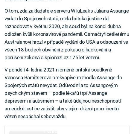
O tom, zda zakladatele serveru WikiLeaks Juliana Assange
vydat do Spojených států, měla britská justice dál
rozhodovat v květnu 2020, ale soud byl na konci dubna
odložen kvůli koronavirové pandemii. Osmačtyřicetiletému
Australanovi hrozí v případě vydání do USA a odsouzení ve
všech 18 bodech obvinění z pokusu o hackování a
porušení zákona o špionáži až 175 let vězení.
V pondělí 4. ledna 2021 nicméně britská soudkyně
Vanessa Baraitserová překvapivě rozhodla Assange do
Spojených států nevydat. Odůvodnila to Assangovým
psychickým stavem – podle lékařů trpí Assange
depresemi a autismem – a také údajnou neschopností
americké justice zajistit, aby v jejím držení prominentní
vězeň nespáchal sebevraždu.
Failed to fetch