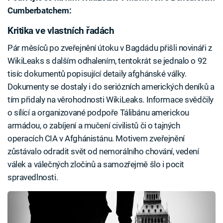
Cumberbatchem:
Kritika ve vlastních řadách
Pár měsíců po zveřejnění útoku v Bagdádu přišli novináři z
WikiLeaks s dalším odhalením, tentokrát se jednalo o 92
tisíc dokumentů popisující detaily afghánské války.
Dokumenty se dostaly i do seriózních amerických deníků a
tím přidaly na věrohodnosti WikiLeaks. Informace svědčily
o sílící a organizované podpoře Tálibánu americkou
armádou, o zabíjení a mučení civilistů či o tajných
operacích CIA v Afghánistánu. Motivem zveřejnění
zůstávalo odradit svět od nemorálního chování, vedení
válek a válečných zločinů a samozřejmě šlo i pocit
spravedlnosti.