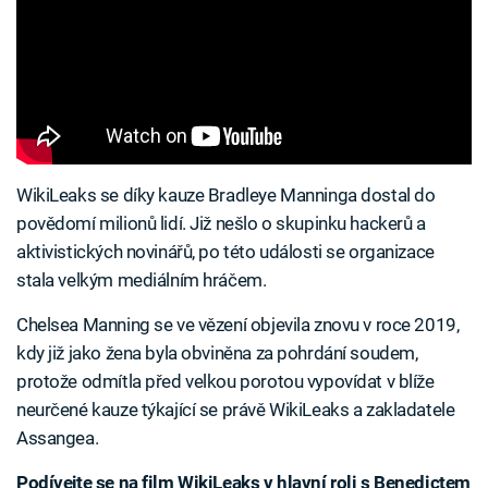
WikiLeaks se díky kauze Bradleye Manninga dostal do
povědomí milionů lidí. Již nešlo o skupinku hackerů a
aktivistických novinářů, po této události se organizace
stala velkým mediálním hráčem.
Chelsea Manning se ve vězení objevila znovu v roce 2019,
kdy již jako žena byla obviněna za pohrdání soudem,
protože odmítla před velkou porotou vypovídat v blíže
neurčené kauze týkající se právě WikiLeaks a zakladatele
Assangea.
Podívejte se na film WikiLeaks v hlavní roli s Benedictem