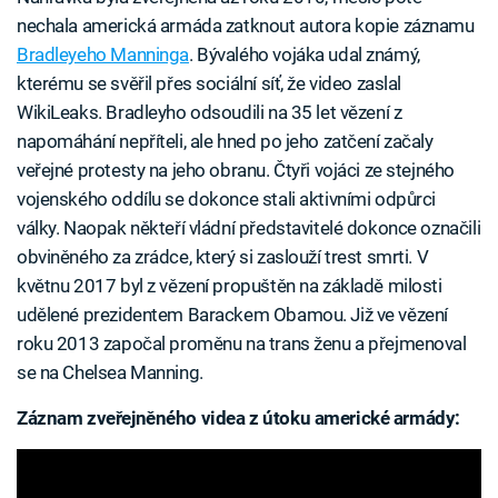
nechala americká armáda zatknout autora kopie záznamu
Bradleyeho Manninga
. Bývalého vojáka udal známý,
kterému se svěřil přes sociální síť, že video zaslal
WikiLeaks. Bradleyho odsoudili na 35 let vězení z
napomáhání nepříteli, ale hned po jeho zatčení začaly
veřejné protesty na jeho obranu. Čtyři vojáci ze stejného
vojenského oddílu se dokonce stali aktivními odpůrci
války. Naopak někteří vládní představitelé dokonce označili
obviněného za zrádce, který si zaslouží trest smrti. V
květnu 2017 byl z vězení propuštěn na základě milosti
udělené prezidentem Barackem Obamou. Již ve vězení
roku 2013 započal proměnu na trans ženu a přejmenoval
se na Chelsea Manning.
Záznam zveřejněného videa z útoku americké armády: