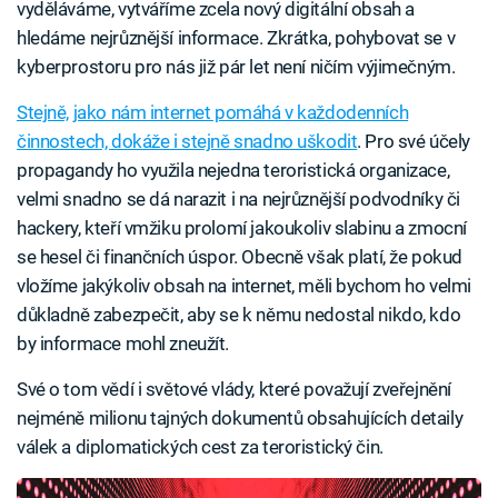
vyděláváme, vytváříme zcela nový digitální obsah a
hledáme nejrůznější informace. Zkrátka, pohybovat se v
kyberprostoru pro nás již pár let není ničím výjimečným.
Stejně, jako nám internet pomáhá v každodenních
činnostech, dokáže i stejně snadno uškodit
. Pro své účely
propagandy ho využila nejedna teroristická organizace,
velmi snadno se dá narazit i na nejrůznější podvodníky či
hackery, kteří vmžiku prolomí jakoukoliv slabinu a zmocní
se hesel či finančních úspor. Obecně však platí, že pokud
vložíme jakýkoliv obsah na internet, měli bychom ho velmi
důkladně zabezpečit, aby se k němu nedostal nikdo, kdo
by informace mohl zneužít.
Své o tom vědí i světové vlády, které považují zveřejnění
nejméně milionu tajných dokumentů obsahujících detaily
válek a diplomatických cest za teroristický čin.