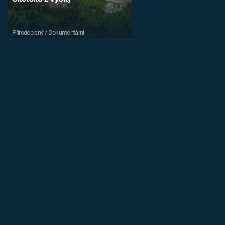
Přírodopisný / Dokumentární