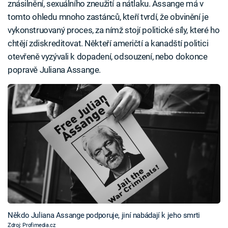
znásilnění, sexuálního zneužití a nátlaku. Assange má v
tomto ohledu mnoho zastánců, kteří tvrdí, že obvinění je
vykonstruovaný proces, za nímž stojí politické síly, které ho
chtějí zdiskreditovat. Někteří američtí a kanadští politici
otevřeně vyzývali k dopadení, odsouzení, nebo dokonce
popravě Juliana Assange.
Někdo Juliana Assange podporuje, jiní nabádají k jeho smrti
Zdroj: Profimedia.cz