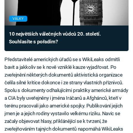
VÁLKY
10 největších válečných vůdců 20. století.
Souhlasíte s pořadím?
Představitelé amerických úřadů se s WikiLeaks odmítli
bavit a jakkoliv se k nově vzniklé kauze vyjadřovat. Po
zveřejnění některých dokumentů aktivistická organizace
čelila silné kritice dokonce i ze strany vlastních příznivců.
Spolu s dokumenty odhalujícími praktiky americké armády
a CIA byly uveřejněny i jména Iráčanů a Afghánců, kteří v
terénu pracovali jako americké spojky. Publikování jejich
jmen je a jejich rodiny vystavilo velkému riziku. Navíc se
začaly objevovat hlasy, přiklánějící se k tvrzení, že
zveřejňováním tajných dokumentů napomáhá WikiLeaks