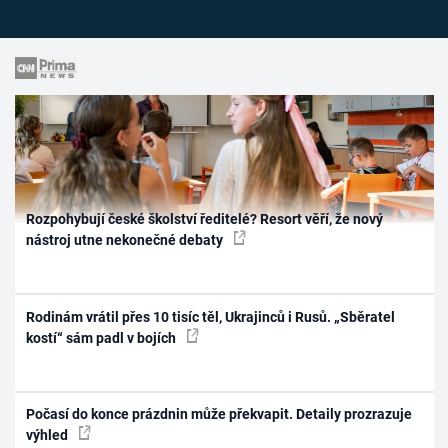
Rozpohybují české školství ředitelé? Resort věří, že nový
nástroj utne nekonečné debaty
Rodinám vrátil přes 10 tisíc těl, Ukrajinců i Rusů. „Sběratel
kostí“ sám padl v bojích
Počasí do konce prázdnin může překvapit. Detaily prozrazuje
výhled