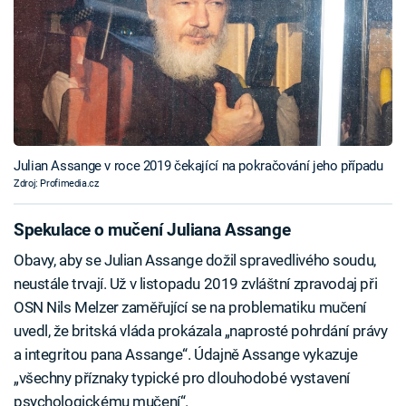
Julian Assange v roce 2019 čekající na pokračování jeho případu
Zdroj: Profimedia.cz
Spekulace o mučení Juliana Assange
Obavy, aby se Julian Assange dožil spravedlivého soudu,
neustále trvají. Už v listopadu 2019 zvláštní zpravodaj při
OSN Nils Melzer zaměřující se na problematiku mučení
uvedl, že britská vláda prokázala „naprosté pohrdání právy
a integritou pana Assange“. Údajně Assange vykazuje
„všechny příznaky typické pro dlouhodobé vystavení
psychologickému mučení“.