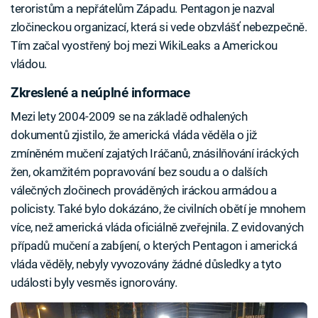
teroristům a nepřátelům Západu. Pentagon je nazval
zločineckou organizací, která si vede obzvlášť nebezpečně.
Tím začal vyostřený boj mezi WikiLeaks a Americkou
vládou.
Zkreslené a neúplné informace
Mezi lety 2004-2009 se na základě odhalených
dokumentů zjistilo, že americká vláda věděla o již
zmíněném mučení zajatých Iráčanů, znásilňování iráckých
žen, okamžitém popravování bez soudu a o dalších
válečných zločinech prováděných iráckou armádou a
policisty. Také bylo dokázáno, že civilních obětí je mnohem
více, než americká vláda oficiálně zveřejnila. Z evidovaných
případů mučení a zabíjení, o kterých Pentagon i americká
vláda věděly, nebyly vyvozovány žádné důsledky a tyto
události byly vesměs ignorovány.