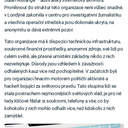
Proniknout do struktur této organizace není vůbec snadné,
v Londýně zakotvila v centru pro investigativní žurnalistiku
a všechna operační střediska jsou dokonale ukryta, na
anonymitu si dává extrémní pozor.
Tato organizace má k dispozici technickou infrastrukturu,
soukromé finanční prostředky, anonymní zdroje, své lidi po
celém světě, ale přesné umístění základny nikdo z nich
nezveřejňuje. Důvody jsou vzhledem k závažnosti
odhalených kauz více než pochopitelné. V začátcích byli
pro organizaci hnacím motorem političtí aktivisté a
hackeři bojující za světovou pravdu. Tato skupina lidí se
stala postrachem nejmocnějších světových vlád, je pro ně
tedy klíčové hlídat si soukromí, telefony a vše, co by
kohokoliv z nich mohlo odhalit více, než kdokoliv z nich
zamýšlel.