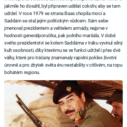
jakmile ho dosáhl, byl připraven udělat cokoliv, aby se tam
udržel. V roce 1979 se strana Baas chopila moci a
Saddám se stal jejím politickým vůdcem. Sám sebe
jmenoval prezidentem a velitelem armády, nejprve v
hodnosti generálporučíka, pak polního maršála. V době
svého prezidentství se kolem Saddáma v Iráku vyvinul silný
kult osobnosti, díky kterému se ve funkci udržel i přes dvě
války, které pro Iráčany znamenaly rapidní pokles životní
úrovně a pro zbytek světa éru nestability v citlivém, na ropu
bohatém regionu.