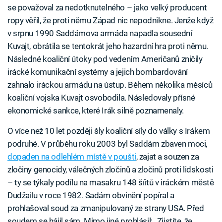
se považoval za nedotknutelného – jako velký producent
ropy věřil, že proti němu Západ nic nepodnikne. Jenže když
v srpnu 1990 Saddámova armáda napadla sousední
Kuvajt, obrátila se tentokrát jeho hazardní hra proti němu.
Následné koaliční útoky pod vedením Američanů zničily
irácké komunikační systémy a jejich bombardování
zahnalo iráckou armádu na ústup. Během několika měsíců
koaliční vojska Kuvajt osvobodila. Následovaly přísné
ekonomické sankce, které Irák silně poznamenaly.
O více než 10 let později šly koaliční síly do války s Irákem
podruhé. V průběhu roku 2003 byl Saddám zbaven moci,
dopaden na odlehlém místě v poušti
, zajat a souzen za
zločiny genocidy, válečných zločinů a zločinů proti lidskosti
– ty se týkaly podílu na masakru 148 šíitů v iráckém městě
Dudžailu v roce 1982. Sadám obvinění popíral a
prohlašoval soud za zmanipulovaný ze strany USA. Před
soudem se hájil sám. Mimo jiné prohlásil: „Zjistíte, že