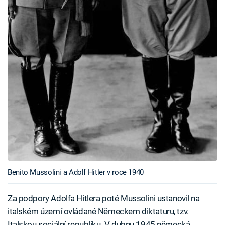
Benito Mussolini a Adolf Hitler v roce 1940
Za podpory Adolfa Hitlera poté Mussolini ustanovil na
italském území ovládané Německem diktaturu, tzv.
Italskou sociální republiku. V dubnu 1945 německá