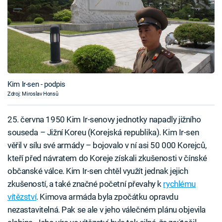
Kim Ir-sen - podpis
Zdroj: Miroslav Honsů
25. června 1950 Kim Ir-senovy jednotky napadly jižního
souseda – Jižní Koreu (Korejská republika). Kim Ir-sen
věřil v sílu své armády – bojovalo v ní asi 50 000 Korejců,
kteří před návratem do Koreje získali zkušenosti v čínské
občanské válce. Kim Ir-sen chtěl využít jednak jejich
zkušeností, a také značné početní převahy k
rychlému
vítězství
. Kimova armáda byla zpočátku opravdu
nezastavitelná. Pak se ale v jeho válečném plánu objevila