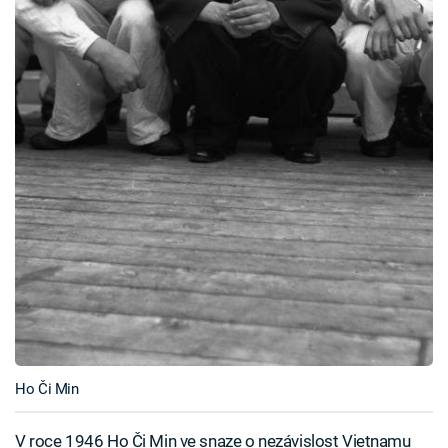
Ho Či Min
V roce 1946 Ho Či Min ve snaze o nezávislost Vietnamu