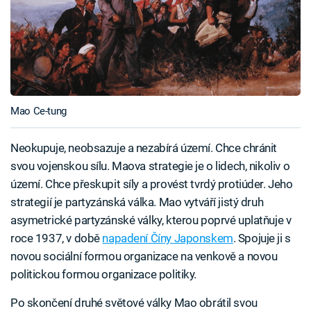
Mao Ce-tung
Neokupuje, neobsazuje a nezabírá území. Chce chránit
svou vojenskou sílu. Maova strategie je o lidech, nikoliv o
území. Chce přeskupit síly a provést tvrdý protiúder. Jeho
strategií je partyzánská válka. Mao vytváří jistý druh
asymetrické partyzánské války, kterou poprvé uplatňuje v
roce 1937, v době
napadení Číny Japonskem
. Spojuje ji s
novou sociální formou organizace na venkově a novou
politickou formou organizace politiky.
Po skončení druhé světové války Mao obrátil svou