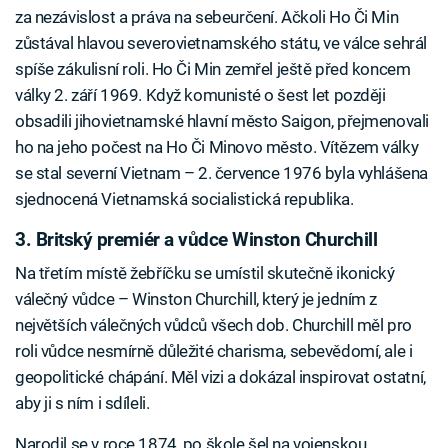
za nezávislost a práva na sebeurčení. Ačkoli Ho Či Min
zůstával hlavou severovietnamského státu, ve válce sehrál
spíše zákulisní roli. Ho Či Min zemřel ještě před koncem
války 2. září 1969. Když komunisté o šest let později
obsadili jihovietnamské hlavní město Saigon, přejmenovali
ho na jeho počest na Ho Či Minovo město. Vítězem války
se stal severní Vietnam – 2. července 1976 byla vyhlášena
sjednocená Vietnamská socialistická republika.
3. Britský premiér a vůdce Winston Churchill
Na třetím místě žebříčku se umístil skutečně ikonický
válečný vůdce – Winston Churchill, který je jedním z
největších válečných vůdců všech dob. Churchill měl pro
roli vůdce nesmírně důležité charisma, sebevědomí, ale i
geopolitické chápání. Měl vizi a dokázal inspirovat ostatní,
aby ji s ním i sdíleli.
Narodil se v roce 1874, po škole šel na vojenskou