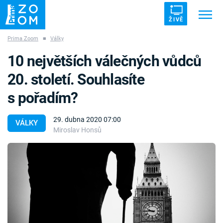
ŽIVĚ
Prima Zoom
■
Války
Trendy:
ZRÁDCI
UFO
DRUHÁ SVĚTOVÁ VÁLKA
10 největších válečných vůdců
ZÁHADY
VETŘELCI DÁVNOVĚKU
20. století. Souhlasíte
s pořadím?
29. dubna 2020 07:00
VÁLKY
Miroslav Honsů
Témata
Témata
Pořady
TV Program