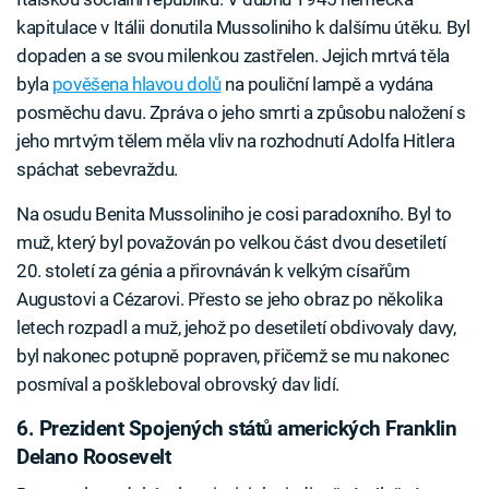
kapitulace v Itálii donutila Mussoliniho k dalšímu útěku. Byl
dopaden a se svou milenkou zastřelen. Jejich mrtvá těla
byla
pověšena hlavou dolů
na pouliční lampě a vydána
posměchu davu. Zpráva o jeho smrti a způsobu naložení s
jeho mrtvým tělem měla vliv na rozhodnutí Adolfa Hitlera
spáchat sebevraždu.
Na osudu Benita Mussoliniho je cosi paradoxního. Byl to
muž, který byl považován po velkou část dvou desetiletí
20. století za génia a přirovnáván k velkým císařům
Augustovi a Cézarovi. Přesto se jeho obraz po několika
letech rozpadl a muž, jehož po desetiletí obdivovaly davy,
byl nakonec potupně popraven, přičemž se mu nakonec
posmíval a poškleboval obrovský dav lidí.
6. Prezident Spojených států amerických Franklin
Delano Roosevelt