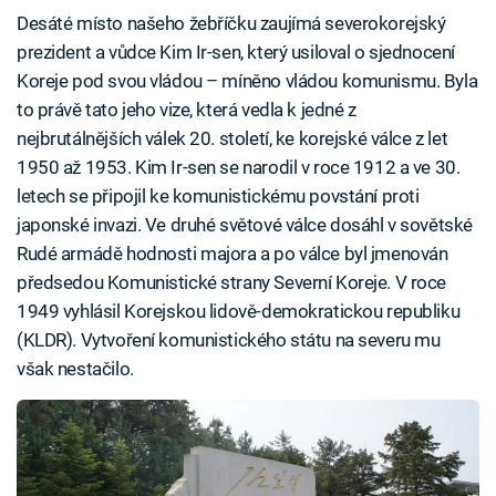
Desáté místo našeho žebříčku zaujímá severokorejský
prezident a vůdce Kim Ir-sen, který usiloval o sjednocení
Koreje pod svou vládou – míněno vládou komunismu. Byla
to právě tato jeho vize, která vedla k jedné z
nejbrutálnějších válek 20. století, ke korejské válce z let
1950 až 1953. Kim Ir-sen se narodil v roce 1912 a ve 30.
letech se připojil ke komunistickému povstání proti
japonské invazi. Ve druhé světové válce dosáhl v sovětské
Rudé armádě hodnosti majora a po válce byl jmenován
předsedou Komunistické strany Severní Koreje. V roce
1949 vyhlásil Korejskou lidově-demokratickou republiku
(KLDR). Vytvoření komunistického státu na severu mu
však nestačilo.