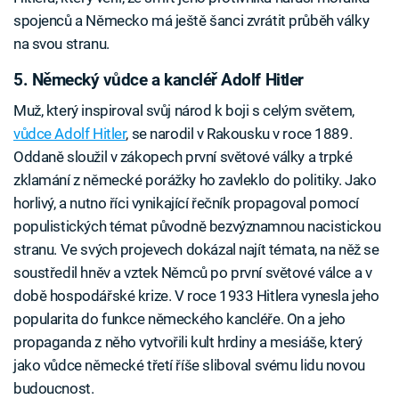
spojenců a Německo má ještě šanci zvrátit průběh války
na svou stranu.
5. Německý vůdce a kancléř Adolf Hitler
Muž, který inspiroval svůj národ k boji s celým světem,
vůdce Adolf Hitler
, se narodil v Rakousku v roce 1889.
Oddaně sloužil v zákopech první světové války a trpké
zklamání z německé porážky ho zavleklo do politiky. Jako
horlivý, a nutno říci vynikající řečník propagoval pomocí
populistických témat původně bezvýznamnou nacistickou
stranu. Ve svých projevech dokázal najít témata, na něž se
soustředil hněv a vztek Němců po první světové válce a v
době hospodářské krize. V roce 1933 Hitlera vynesla jeho
popularita do funkce německého kancléře. On a jeho
propaganda z něho vytvořili kult hrdiny a mesiáše, který
jako vůdce německé třetí říše sliboval svému lidu novou
budoucnost.