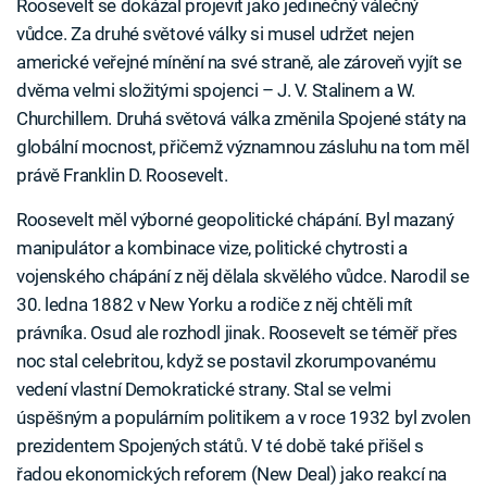
Roosevelt se dokázal projevit jako jedinečný válečný
vůdce. Za druhé světové války si musel udržet nejen
americké veřejné mínění na své straně, ale zároveň vyjít se
dvěma velmi složitými spojenci – J. V. Stalinem a W.
Churchillem. Druhá světová válka změnila Spojené státy na
globální mocnost, přičemž významnou zásluhu na tom měl
právě Franklin D. Roosevelt.
Roosevelt měl výborné geopolitické chápání. Byl mazaný
manipulátor a kombinace vize, politické chytrosti a
vojenského chápání z něj dělala skvělého vůdce. Narodil se
30. ledna 1882 v New Yorku a rodiče z něj chtěli mít
právníka. Osud ale rozhodl jinak. Roosevelt se téměř přes
noc stal celebritou, když se postavil zkorumpovanému
vedení vlastní Demokratické strany. Stal se velmi
úspěšným a populárním politikem a v roce 1932 byl zvolen
prezidentem Spojených států. V té době také přišel s
řadou ekonomických reforem (New Deal) jako reakcí na