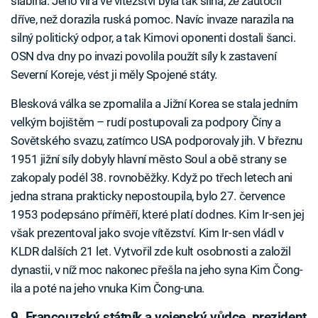
slabina. Jeho víra ve vítězství byla tak silná, že zaútočil
dříve, než dorazila ruská pomoc. Navíc invaze narazila na
silný politický odpor, a tak Kimovi oponenti dostali šanci.
OSN dva dny po invazi povolila použít síly k zastavení
Severní Koreje, vést ji měly Spojené státy.
Blesková válka se zpomalila a Jižní Korea se stala jedním
velkým bojištěm – rudí postupovali za podpory Číny a
Sovětského svazu, zatímco USA podporovaly jih. V březnu
1951 jižní síly dobyly hlavní město Soul a obě strany se
zakopaly podél 38. rovnoběžky. Když po třech letech ani
jedna strana prakticky nepostoupila, bylo 27. července
1953 podepsáno příměří, které platí dodnes. Kim Ir-sen jej
však prezentoval jako svoje vítězství. Kim Ir-sen vládl v
KLDR dalších 21 let. Vytvořil zde kult osobnosti a založil
dynastii, v níž moc nakonec přešla na jeho syna Kim Čong-
ila a poté na jeho vnuka Kim Čong-una.
9. Francouzský státník a vojenský vůdce, prezident