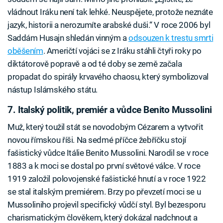
vládnout Iráku není tak lehké. Neuspějete, protože neznáte
jazyk, historii a nerozumíte arabské duši.“ V roce 2006 byl
Saddám Husajn shledán vinným a
odsouzen k trestu smrti
oběšením
. Američtí vojáci se z Iráku stáhli čtyři roky po
diktátorově popravě a od té doby se země začala
propadat do spirály krvavého chaosu, který symbolizoval
nástup Islámského státu.
7. Italský politik, premiér a vůdce Benito Mussolini
Muž, který toužil stát se novodobým Cézarem a vytvořit
novou římskou říši. Na sedmé příčce žebříčku stojí
fašistický vůdce Itálie Benito Mussolini. Narodil se v roce
1883 a k moci se dostal po první světové válce. V roce
1919 založil polovojenské fašistické hnutí a v roce 1922
se stal italským premiérem. Brzy po převzetí moci se u
Mussoliniho projevil specifický vůdčí styl. Byl bezesporu
charismatickým člověkem, který dokázal nadchnout a