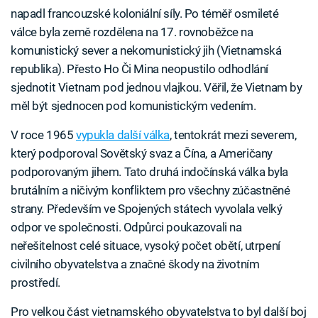
napadl francouzské koloniální síly. Po téměř osmileté
válce byla země rozdělena na 17. rovnoběžce na
komunistický sever a nekomunistický jih (Vietnamská
republika). Přesto Ho Či Mina neopustilo odhodlání
sjednotit Vietnam pod jednou vlajkou. Věřil, že Vietnam by
měl být sjednocen pod komunistickým vedením.
V roce 1965
vypukla další válka
, tentokrát mezi severem,
který podporoval Sovětský svaz a Čína, a Američany
podporovaným jihem. Tato druhá indočínská válka byla
brutálním a ničivým konfliktem pro všechny zúčastněné
strany. Především ve Spojených státech vyvolala velký
odpor ve společnosti. Odpůrci poukazovali na
neřešitelnost celé situace, vysoký počet obětí, utrpení
civilního obyvatelstva a značné škody na životním
prostředí.
Pro velkou část vietnamského obyvatelstva to byl další boj