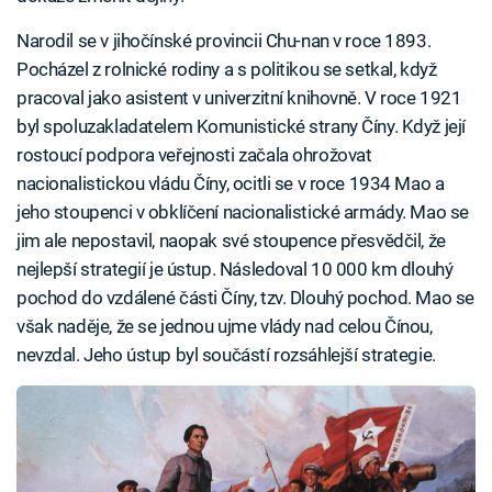
Narodil se v jihočínské provincii Chu-nan v roce 1893.
Pocházel z rolnické rodiny a s politikou se setkal, když
pracoval jako asistent v univerzitní knihovně. V roce 1921
byl spoluzakladatelem Komunistické strany Číny. Když její
rostoucí podpora veřejnosti začala ohrožovat
nacionalistickou vládu Číny, ocitli se v roce 1934 Mao a
jeho stoupenci v obklíčení nacionalistické armády. Mao se
jim ale nepostavil, naopak své stoupence přesvědčil, že
nejlepší strategií je ústup. Následoval 10 000 km dlouhý
pochod do vzdálené části Číny, tzv. Dlouhý pochod. Mao se
však naděje, že se jednou ujme vlády nad celou Čínou,
nevzdal. Jeho ústup byl součástí rozsáhlejší strategie.