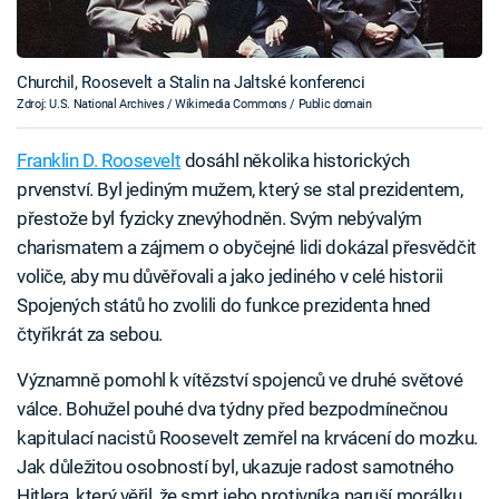
Churchil, Roosevelt a Stalin na Jaltské konferenci
Zdroj: U.S. National Archives / Wikimedia Commons / Public domain
Franklin D. Roosevelt
dosáhl několika historických
prvenství. Byl jediným mužem, který se stal prezidentem,
přestože byl fyzicky znevýhodněn. Svým nebývalým
charismatem a zájmem o obyčejné lidi dokázal přesvědčit
voliče, aby mu důvěřovali a jako jediného v celé historii
Spojených států ho zvolili do funkce prezidenta hned
čtyřikrát za sebou.
Významně pomohl k vítězství spojenců ve druhé světové
válce. Bohužel pouhé dva týdny před bezpodmínečnou
kapitulací nacistů Roosevelt zemřel na krvácení do mozku.
Jak důležitou osobností byl, ukazuje radost samotného
Hitlera, který věřil, že smrt jeho protivníka naruší morálku