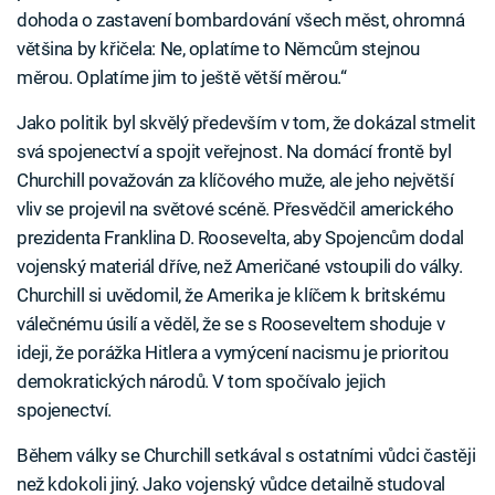
dohoda o zastavení bombardování všech měst, ohromná
většina by křičela: Ne, oplatíme to Němcům stejnou
měrou. Oplatíme jim to ještě větší měrou.“
Jako politik byl skvělý především v tom, že dokázal stmelit
svá spojenectví a spojit veřejnost. Na domácí frontě byl
Churchill považován za klíčového muže, ale jeho největší
vliv se projevil na světové scéně. Přesvědčil amerického
prezidenta Franklina D. Roosevelta, aby Spojencům dodal
vojenský materiál dříve, než Američané vstoupili do války.
Churchill si uvědomil, že Amerika je klíčem k britskému
válečnému úsilí a věděl, že se s Rooseveltem shoduje v
ideji, že porážka Hitlera a vymýcení nacismu je prioritou
demokratických národů. V tom spočívalo jejich
spojenectví.
Během války se Churchill setkával s ostatními vůdci častěji
než kdokoli jiný. Jako vojenský vůdce detailně studoval