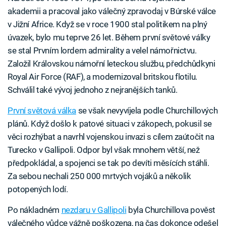
akademii a pracoval jako válečný zpravodaj v Búrské válce
v Jižní Africe. Když se v roce 1900 stal politikem na plný
úvazek, bylo mu teprve 26 let. Během první světové války
se stal Prvním lordem admirality a velel námořnictvu.
Založil Královskou námořní leteckou službu, předchůdkyni
Royal Air Force (RAF), a modernizoval britskou flotilu.
Schválil také vývoj jednoho z nejranějších tanků.
První světová válka
se však nevyvíjela podle Churchillových
plánů. Když došlo k patové situaci v zákopech, pokusil se
věci rozhýbat a navrhl vojenskou invazi s cílem zaútočit na
Turecko v Gallipoli. Odpor byl však mnohem větší, než
předpokládal, a spojenci se tak po devíti měsících stáhli.
Za sebou nechali 250 000 mrtvých vojáků a několik
potopených lodí.
Po nákladném
nezdaru v Gallipoli
byla Churchillova pověst
válečného vůdce vážně poškozena, na čas dokonce odešel