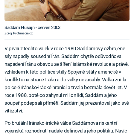
Saddám Husajn - červen 2003
Zdroj: Profimedia.cz
V první z těchto válek v roce 1980 Saddámovy ozbrojené
síly napadly sousední Írán. Saddám chytře odůvodňoval
napadení Íránu obavou ze šíření islámské revoluce a právě,
vzhledem k této politice stály Spojené státy americké v
konfliktu na straně Iráku a do války nezasáhly. Válka zuřila
po celé íránsko-irácké hranici a trvala bezmála devět let. V
roce 1988, poté co zahynul milion lidí, Saddám a jeho
soupeř podepsali příměří. Saddám jej prezentoval jako své
vítězství.
Po brutální íránsko-irácké válce Saddámova riskantní
vojenská rozhodnutí nadále definovala jeho politiku. Navíc