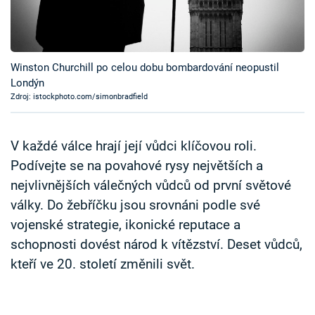
Časopis
Sledujte prima+
Winston Churchill po celou dobu bombardování neopustil
Londýn
Přihlášení
Zdroj: istockphoto.com/simonbradfield
Sledujte nás
V každé válce hrají její vůdci klíčovou roli.
Podívejte se na povahové rysy největších a
nejvlivnějších válečných vůdců od první světové
války. Do žebříčku jsou srovnáni podle své
vojenské strategie, ikonické reputace a
schopnosti dovést národ k vítězství. Deset vůdců,
kteří ve 20. století změnili svět.