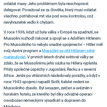
ovládat masy. Jeho problémem byla neschopnost
delegovat. Považoval se za člověka, který musí ovládat
všechno, potřeboval mít vše pod svou kontrolou, což
nevyhnutelně vedlo k chybám.
V roce 1936, když už byla válka v Evropě na spadnutí, se
Mussolini rozhodl riskovat a spojil se s Adolfem Hitlerem.
Pro Mussoliniho to nebylo snadné spojenectví – Hitler měl
svůj vlastní program a
Mussolini se cítil Hitlerem silně
manipulován
. V prvních letech druhé světové války se
zdálo, že se Mussolinimu jeho sázka na Hitlera vyplatila.
Přišly společné úspěchy v Jugoslávii, Řecku a v severní
Africe. Jenže po vítězstvích následovaly porážky, a když v
roce 1943 spojenci napadli Sicílii, italské vedení se
Mussoliniho zbavilo. Byl sesazen, zatčen a uvězněn v
horském hotelu, ze kterého byl díky odvážné operaci
osvobozen německými výsadkáři a dopraven do
Mnichova.