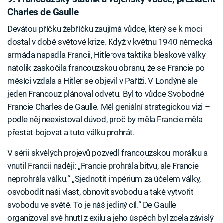
Charles de Gaulle
Devátou příčku žebříčku zaujímá vůdce, který se k moci
dostal v době světové krize. Když v květnu 1940 německá
armáda napadla Francii, Hitlerova taktika bleskové války
natolik zaskočila francouzskou obranu, že se Francie po
měsíci vzdala a Hitler se objevil v Paříži. V Londýně ale
jeden Francouz plánoval odvetu. Byl to vůdce Svobodné
Francie Charles de Gaulle. Měl geniální strategickou vizi –
podle něj neexistoval důvod, proč by měla Francie měla
přestat bojovat a tuto válku prohrát.
V sérii skvělých projevů pozvedl francouzskou morálku a
vnutil Francii naději: „Francie prohrála bitvu, ale Francie
neprohrála válku.“ „Sjednotit impérium za účelem války,
osvobodit naši vlast, obnovit svobodu a také vytvořit
svobodu ve světě. To je náš jediný cíl.“ De Gaulle
organizoval své hnutí z exilu a jeho úspěch byl zcela závislý