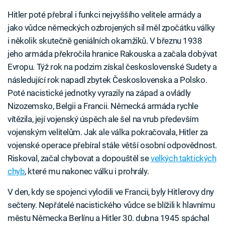
Hitler poté přebral i funkci nejvyššího velitele armády a
jako vůdce německých ozbrojených sil měl zpočátku války
i několik skutečně geniálních okamžiků. V březnu 1938
jeho armáda překročila hranice Rakouska a začala dobývat
Evropu. Týž rok na podzim získal československé Sudety a
následující rok napadl zbytek Československa a Polsko.
Poté nacistické jednotky vyrazily na západ a ovládly
Nizozemsko, Belgii a Francii. Německá armáda rychle
vítězila, její vojenský úspěch ale šel na vrub především
vojenským velitelům. Jak ale válka pokračovala, Hitler za
vojenské operace přebíral stále větší osobní odpovědnost.
Riskoval, začal chybovat a dopouštěl se
velkých taktických
chyb
, které mu nakonec válku i prohrály.
V den, kdy se spojenci vylodili ve Francii, byly Hitlerovy dny
sečteny. Nepřátelé nacistického vůdce se blížili k hlavnímu
městu Německa Berlínu a Hitler 30. dubna 1945 spáchal