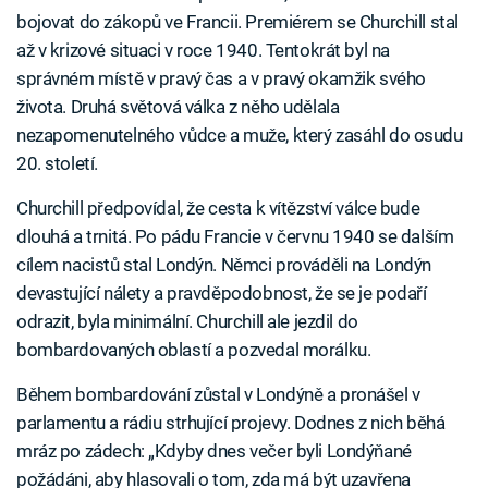
bojovat do zákopů ve Francii. Premiérem se Churchill stal
až v krizové situaci v roce 1940. Tentokrát byl na
správném místě v pravý čas a v pravý okamžik svého
života. Druhá světová válka z něho udělala
nezapomenutelného vůdce a muže, který zasáhl do osudu
20. století.
Churchill předpovídal, že cesta k vítězství válce bude
dlouhá a trnitá. Po pádu Francie v červnu 1940 se dalším
cílem nacistů stal Londýn. Němci prováděli na Londýn
devastující nálety a pravděpodobnost, že se je podaří
odrazit, byla minimální. Churchill ale jezdil do
bombardovaných oblastí a pozvedal morálku.
Během bombardování zůstal v Londýně a pronášel v
parlamentu a rádiu strhující projevy. Dodnes z nich běhá
mráz po zádech: „Kdyby dnes večer byli Londýňané
požádáni, aby hlasovali o tom, zda má být uzavřena