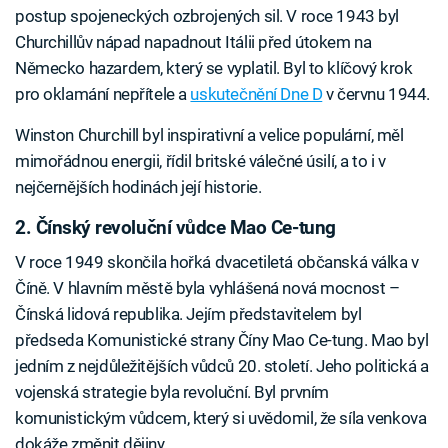
postup spojeneckých ozbrojených sil. V roce 1943 byl
Churchillův nápad napadnout Itálii před útokem na
Německo hazardem, který se vyplatil. Byl to klíčový krok
pro oklamání nepřítele a
uskutečnění Dne D
v červnu 1944.
Winston Churchill byl inspirativní a velice populární, měl
mimořádnou energii, řídil britské válečné úsilí, a to i v
nejčernějších hodinách její historie.
2. Čínský revoluční vůdce Mao Ce-tung
V roce 1949 skončila hořká dvacetiletá občanská válka v
Číně. V hlavním městě byla vyhlášená nová mocnost –
Čínská lidová republika. Jejím představitelem byl
předseda Komunistické strany Číny Mao Ce-tung. Mao byl
jedním z nejdůležitějších vůdců 20. století. Jeho politická a
vojenská strategie byla revoluční. Byl prvním
komunistickým vůdcem, který si uvědomil, že síla venkova
dokáže změnit dějiny.