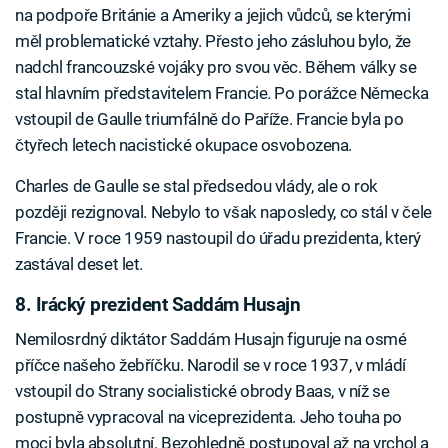
na podpoře Británie a Ameriky a jejich vůdců, se kterými
měl problematické vztahy. Přesto jeho zásluhou bylo, že
nadchl francouzské vojáky pro svou věc. Během války se
stal hlavním představitelem Francie. Po porážce Německa
vstoupil de Gaulle triumfálně do Paříže. Francie byla po
čtyřech letech nacistické okupace osvobozena.
Charles de Gaulle se stal předsedou vlády, ale o rok
později rezignoval. Nebylo to však naposledy, co stál v čele
Francie. V roce 1959 nastoupil do úřadu prezidenta, který
zastával deset let.
8. Irácký prezident Saddám Husajn
Nemilosrdný diktátor Saddám Husajn figuruje na osmé
příčce našeho žebříčku. Narodil se v roce 1937, v mládí
vstoupil do Strany socialistické obrody Baas, v níž se
postupně vypracoval na viceprezidenta. Jeho touha po
moci byla absolutní. Bezohledně postupoval až na vrchol a