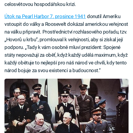
celosvětovou hospodářskou krizi.
Útok na Pearl Harbor 7. prosince 1941
donutil Ameriku
vstoupit do války a Roosevelt dokázal americkou veřejnost
na válku připravit. Prostřednictví rozhlasového pořadu, tzv.
„Hovorů u krbu“, promlouval k veřejnosti, aby si získal její
podporu. „Tady k vám osobně mluví prezident: Spojené
státy nepovažují za oběť, když každý udělá maximum, když
každý obětuje to nejlepší pro náš národ ve chvíli, kdy tento
národ bojuje za svou existenci a budoucnost.“