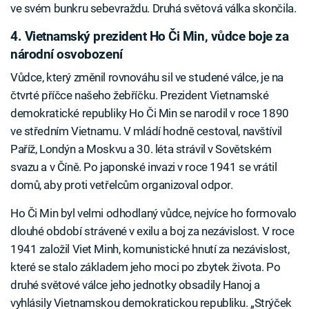
ve svém bunkru sebevraždu. Druhá světová válka skončila.
4. Vietnamský prezident Ho Či Min, vůdce boje za
národní osvobození
Vůdce, který změnil rovnováhu sil ve studené válce, je na
čtvrté příčce našeho žebříčku. Prezident Vietnamské
demokratické republiky Ho Či Min se narodil v roce 1890
ve středním Vietnamu. V mládí hodně cestoval, navštívil
Paříž, Londýn a Moskvu a 30. léta strávil v Sovětském
svazu a v Číně. Po japonské invazi v roce 1941 se vrátil
domů, aby proti vetřelcům organizoval odpor.
Ho Či Min byl velmi odhodlaný vůdce, nejvíce ho formovalo
dlouhé období strávené v exilu a boj za nezávislost. V roce
1941 založil Viet Minh, komunistické hnutí za nezávislost,
které se stalo základem jeho moci po zbytek života. Po
druhé světové válce jeho jednotky obsadily Hanoj a
vyhlásily Vietnamskou demokratickou republiku. „Strýček