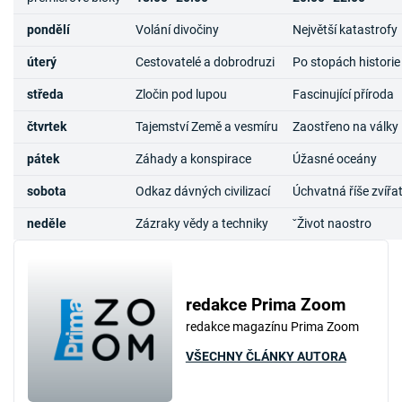
pondělí
Volání divočiny
Největší katastrofy
úterý
Cestovatelé a dobrodruzi
Po stopách historie
středa
Zločin pod lupou
Fascinující příroda
čtvrtek
Tajemství Země a vesmíru
Zaostřeno na války
pátek
Záhady a konspirace
Úžasné oceány
sobota
Odkaz dávných civilizací
Úchvatná říše zvířa
neděle
Zázraky vědy a techniky
ˇŽivot naostro
redakce Prima Zoom
redakce magazínu Prima Zoom
VŠECHNY ČLÁNKY AUTORA