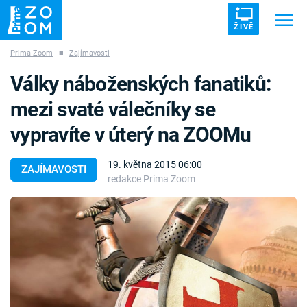
ŽIVĚ
Prima Zoom
■
Zajímavosti
Trendy:
ZRÁDCI
UFO
DRUHÁ SVĚTOVÁ VÁLKA
Války náboženských fanatiků:
ZÁHADY
VETŘELCI DÁVNOVĚKU
mezi svaté válečníky se
vypravíte v úterý na ZOOMu
19. května 2015 06:00
ZAJÍMAVOSTI
redakce Prima Zoom
Témata
Témata
Pořady
TV Program