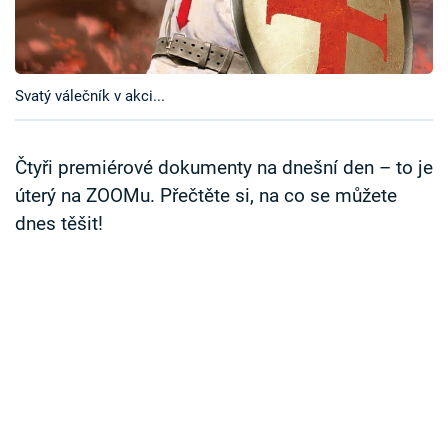
Časopis
Sledujte prima+
Svatý válečník v akci...
Přihlášení
Čtyři premiérové dokumenty na dnešní den – to je
úterý na ZOOMu. Přečtěte si, na co se můžete
Sledujte nás
dnes těšit!