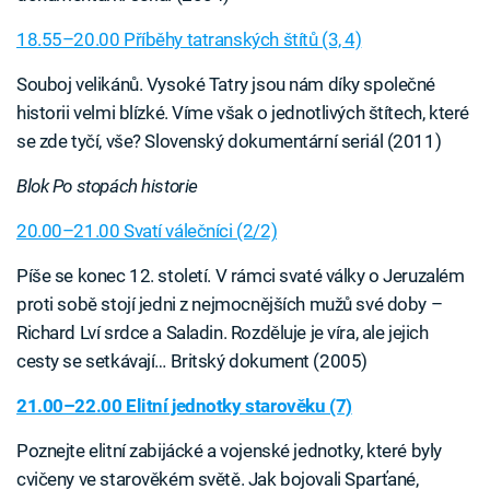
18.55–20.00 Příběhy tatranských štítů (3, 4)
Souboj velikánů. Vysoké Tatry jsou nám díky společné
historii velmi blízké. Víme však o jednotlivých štítech, které
se zde tyčí, vše? Slovenský dokumentární seriál (2011)
Blok Po stopách historie
20.00–21.00 Svatí válečníci (2/2)
Píše se konec 12. století. V rámci svaté války o Jeruzalém
proti sobě stojí jedni z nejmocnějších mužů své doby –
Richard Lví srdce a Saladin. Rozděluje je víra, ale jejich
cesty se setkávají… Britský dokument (2005)
21.00–22.00 Elitní jednotky starověku (7)
Poznejte elitní zabijácké a vojenské jednotky, které byly
cvičeny ve starověkém světě. Jak bojovali Sparťané,