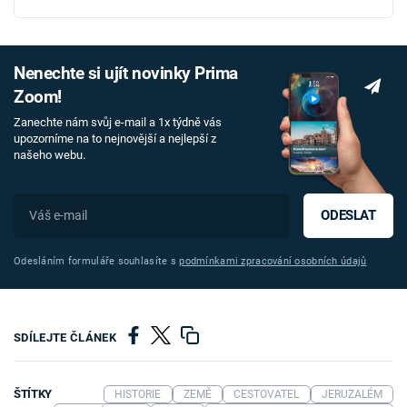
Nenechte si ujít novinky Prima
Zoom!
Zanechte nám svůj e-mail a 1x týdně vás
upozorníme na to nejnovější a nejlepší z
našeho webu.
ODESLAT
Odesláním formuláře souhlasíte s
podmínkami zpracování osobních údajů
SDÍLEJTE ČLÁNEK
ŠTÍTKY
HISTORIE
ZEMĚ
CESTOVATEL
JERUZALÉM