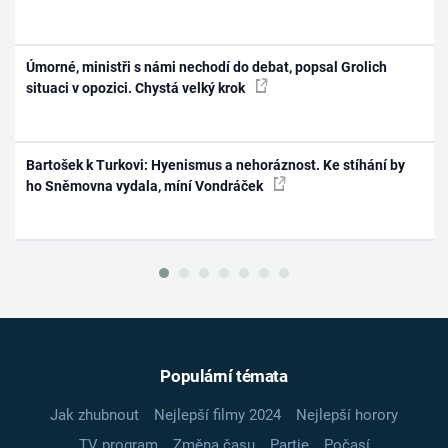
Úmorné, ministři s námi nechodí do debat, popsal Grolich
situaci v opozici. Chystá velký krok
Bartošek k Turkovi: Hyenismus a nehoráznost. Ke stíhání by
ho Sněmovna vydala, míní Vondráček
Populární témata
Jak zhubnout
Nejlepší filmy 2024
Nejlepší horory
TV program
Změna času
Partie
Počasí