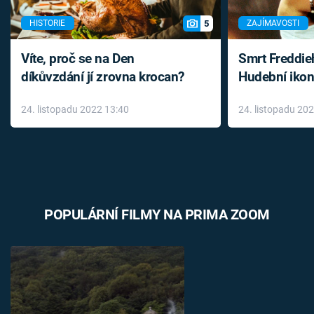
5
HISTORIE
ZAJÍMAVOSTI
Víte, proč se na Den
Smrt Freddie
díkůvzdání jí zrovna krocan?
Hudební ikon
až do konce 
24. listopadu 2022 13:40
24. listopadu 20
léky
POPULÁRNÍ FILMY NA PRIMA ZOOM