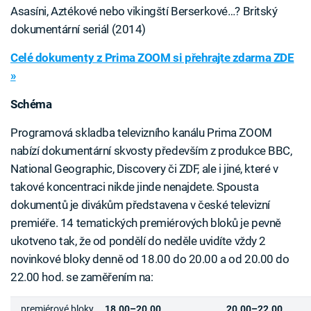
Asasíni, Aztékové nebo vikingští Berserkové…? Britský
dokumentární seriál (2014)
Celé dokumenty z Prima ZOOM si přehrajte zdarma ZDE
»
Schéma
Programová skladba televizního kanálu Prima ZOOM
nabízí dokumentární skvosty především z produkce BBC,
National Geographic, Discovery či ZDF, ale i jiné, které v
takové koncentraci nikde jinde nenajdete. Spousta
dokumentů je divákům představena v české televizní
premiéře. 14 tematických premiérových bloků je pevně
ukotveno tak, že od pondělí do neděle uvidíte vždy 2
novinkové bloky denně od 18.00 do 20.00 a od 20.00 do
22.00 hod. se zaměřením na:
premiérové bloky
18.00–20.00
20.00–22.00