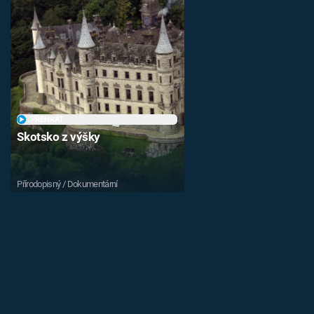
PŘEHRÁT
Skotsko z výšky
Přírodopisný / Dokumentární