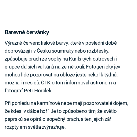
Barevné červánky
Výrazné červenofialové barvy, které v poslední době
doprovázejí i v Česku soumraky nebo rozbřesky,
způsobuje prach ze sopky na Kurilských ostrovech i
erupce dalších vulkánů na zeměkouli. Fotogenický jev
mohou lidé pozorovat na obloze ještě několik týdnů,
možná i měsíců. ČTK o tom informoval astronom a
fotograf Petr Horálek.
Při pohledu na karmínové nebe mají pozorovatelé dojem,
že kdesi v dálce hoří. Je to způsobeno tím, že světlo
paprsků se opírá o sopečný prach, a ten jejich zář
rozptylem světla zvýrazňuje.