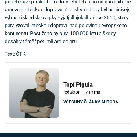
popel může poškodit motory letadel a čas od času citelně
omezuje leteckou dopravu. Z poslední doby byl nejničivější
výbuch islandské sopky Eyjafjallajökull v roce 2010, který
paralyzoval leteckou dopravu nad polovinou evropského
kontinentu. Postiženo bylo na 100 000 letů a škody
dosáhly téměř pěti miliard dolarů.
Text: ČTK
Topi Pigula
redaktor FTV Prima
VŠECHNY ČLÁNKY AUTORA