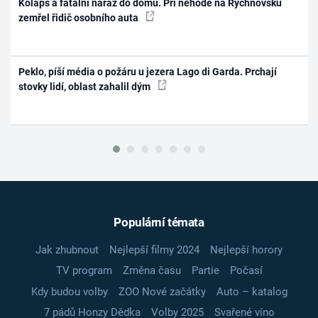
Kolaps a fatální náraz do domu. Při nehodě na Rychnovsku
zemřel řidič osobního auta
Peklo, píší média o požáru u jezera Lago di Garda. Prchají
stovky lidí, oblast zahalil dým
Populární témata
Jak zhubnout
Nejlepší filmy 2024
Nejlepší horory
TV program
Změna času
Partie
Počasí
Kdy budou volby
ZOO Nové začátky
Auto – katalog
7 pádů Honzy Dědka
Volby 2025
Svařené víno