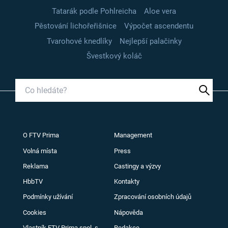
Tatarák podle Pohlreicha
Aloe vera
Pěstování lichořeřišnice
Výpočet ascendentu
Tvarohové knedlíky
Nejlepší palačinky
Švestkový koláč
O FTV Prima
Management
Volná místa
Press
Reklama
Castingy a výzvy
HbbTV
Kontakty
Podmínky užívání
Zpracování osobních údajů
Cookies
Nápověda
Vlastník FTV Prima spol. s
Redakce