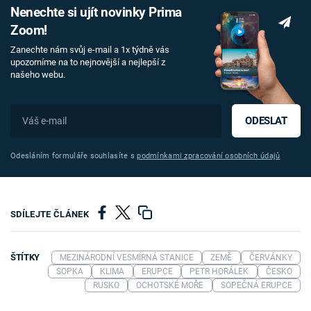
Nenechte si ujít novinky Prima
Zoom!
Zanechte nám svůj e-mail a 1x týdně vás
upozorníme na to nejnovější a nejlepší z
našeho webu.
ODESLAT
Odesláním formuláře souhlasíte s
podmínkami zpracování osobních údajů
SDÍLEJTE ČLÁNEK
ŠTÍTKY
MEZINÁRODNÍ VESMÍRNÁ STANICE
ZEMĚ
ČERVÁNKY
SOPKA
KLIMA
ERUPCE
PETR HORÁLEK
ČESKO
RUSKO
OCHOTSKÉ MOŘE
SOPEČNÁ ERUPCE