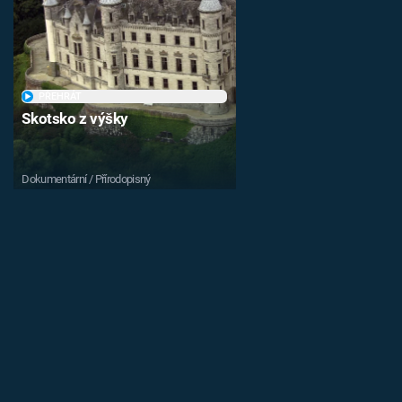
PŘEHRÁT
Skotsko z výšky
Dokumentární / Přírodopisný