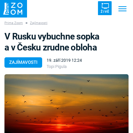
ŽIVĚ
Prima Zoom
■
Zajímavosti
Trendy:
ZRÁDCI
UFO
DRUHÁ SVĚTOVÁ VÁLKA
V Rusku vybuchne sopka
ZÁHADY
VETŘELCI DÁVNOVĚKU
a v Česku zrudne obloha
19. září 2019 12:24
ZAJÍMAVOSTI
Topi Pigula
Témata
Témata
Pořady
TV Program