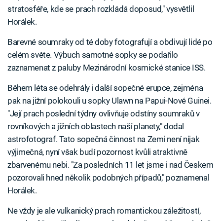
stratosféře, kde se prach rozkládá doposud," vysvětlil
Horálek.
Barevné soumraky od té doby fotografují a obdivují lidé po
celém světe. Výbuch samotné sopky se podařilo
zaznamenat z paluby Mezinárodní kosmické stanice ISS.
Během léta se odehrály i další sopečné erupce, zejména
pak na jižní polokouli u sopky Ulawn na Papui-Nové Guinei.
"Její prach poslední týdny ovlivňuje odstíny soumraků v
rovníkových a jižních oblastech naší planety," dodal
astrofotograf. Tato sopečná činnost na Zemi není nijak
výjimečná, nyní však budí pozornost kvůli atraktivně
zbarvenému nebi. "Za posledních 11 let jsme i nad Českem
pozorovali hned několik podobných případů," poznamenal
Horálek.
Ne vždy je ale vulkanický prach romantickou záležitostí,