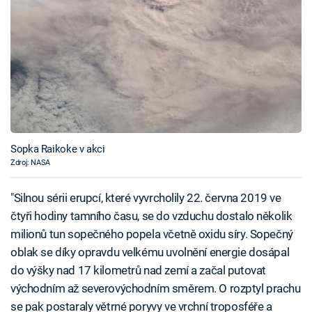
Sopka Raikoke v akci
Zdroj: NASA
"Silnou sérii erupcí, které vyvrcholily 22. června 2019 ve
čtyři hodiny tamního času, se do vzduchu dostalo několik
milionů tun sopečného popela včetně oxidu síry. Sopečný
oblak se díky opravdu velkému uvolnění energie dosápal
do výšky nad 17 kilometrů nad zemí a začal putovat
východním až severovýchodním směrem. O rozptyl prachu
se pak postaraly větrné poryvy ve vrchní troposféře a