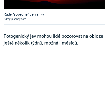
Časopis
Rudé "sopečné" červánky
Sledujte prima+
Zdroj: pixabay.com
Přihlášení
Fotogenický jev mohou lidé pozorovat na obloze
ještě několik týdnů, možná i měsíců.
Sledujte nás