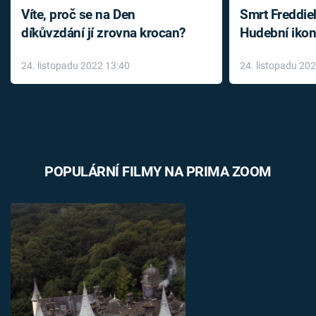
Víte, proč se na Den
Smrt Freddie
díkůvzdání jí zrovna krocan?
Hudební ikon
až do konce 
24. listopadu 2022 13:40
24. listopadu 20
léky
POPULÁRNÍ FILMY NA PRIMA ZOOM