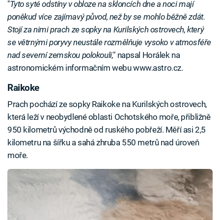
"
Tyto syté odstíny v obloze na skloncích dne a noci mají
poněkud více zajímavý původ, než by se mohlo běžně zdát.
Stojí za nimi prach ze sopky na Kurilských ostrovech, který
se větrnými poryvy neustále rozmělňuje vysoko v atmosféře
nad severní zemskou polokoulí,
" napsal Horálek na
astronomickém informačním webu www.astro.cz.
Raikoke
Prach pochází ze sopky Raikoke na Kurilských ostrovech,
která leží v neobydlené oblasti Ochotského moře, přibližně
950 kilometrů východně od ruského pobřeží. Měří asi 2,5
kilometru na šířku a sahá zhruba 550 metrů nad úroveň
moře.