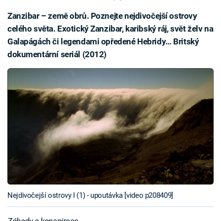
Zanzibar – země obrů. Poznejte nejdivočejší ostrovy
celého světa. Exotický Zanzibar, karibský ráj, svět želv na
Galapágách či legendami opředené Hebridy… Britský
dokumentární seriál (2012)
Nejdivočejší ostrovy I (1) - upoutávka [video p208409]