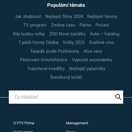
Populární témata
Jak zhubnout
Nejlepší filmy 2024
Nejlepší horory
TV program
Změna času
Partie
Počasí
Kdy budou volby
ZOO Nové začátky
Auto – katalog
7 pádů Honzy Dědka
Volby 2025
Svařené víno
Tatarák podle Pohlreicha
Aloe vera
Pěstování lichořeřišnice
Výpočet ascendentu
Tvarohové knedlíky
Nejlepší palačinky
Švestkový koláč
O FTV Prima
Management