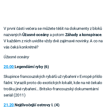
V první části večera se můžete těšit na dokumenty z bloků
nazvaných
Úžasné oceány
a potom
Záhady a konspirace
.
V každém z nich uvidíte vždy dvě zajímavé novinky. A co na
vás čeká konkrétně?
Úžasné oceány
20.00
Legendární ryby (6)
Skupince francouzských rybářů už rybaření v Evropě přišlo
fádní. Vyrazili proto do exotických lokalit, kde na ně čekalo
trošku jiné rybaření… Britsko-francouzský dokumentární
seriál (2011)
21.20
Nejdivočejší ostrovy I. (4)