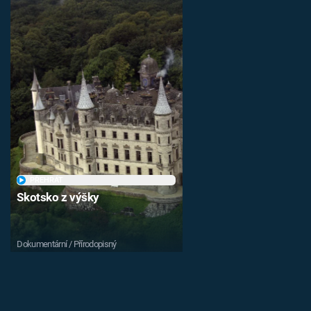
PŘEHRÁT
Skotsko z výšky
Dokumentární / Přírodopisný