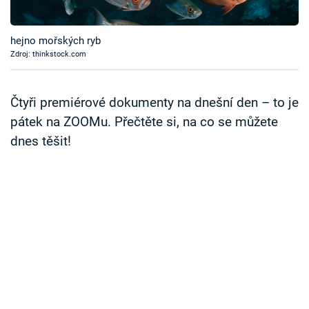
Časopis
hejno mořských ryb
Sledujte prima+
Zdroj: thinkstock.com
Přihlášení
Čtyři premiérové dokumenty na dnešní den – to je
pátek na ZOOMu. Přečtěte si, na co se můžete
dnes těšit!
Sledujte nás