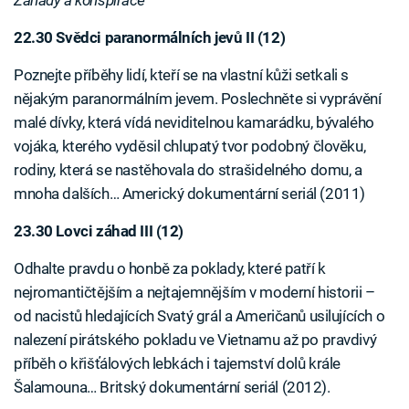
Záhady a konspirace
22.30 Svědci paranormálních jevů II (12)
Poznejte příběhy lidí, kteří se na vlastní kůži setkali s
nějakým paranormálním jevem. Poslechněte si vyprávění
malé dívky, která vídá neviditelnou kamarádku, bývalého
vojáka, kterého vyděsil chlupatý tvor podobný člověku,
rodiny, která se nastěhovala do strašidelného domu, a
mnoha dalších… Americký dokumentární seriál (2011)
23.30 Lovci záhad III (12)
Odhalte pravdu o honbě za poklady, které patří k
nejromantičtějším a nejtajemnějším v moderní historii –
od nacistů hledajících Svatý grál a Američanů usilujících o
nalezení pirátského pokladu ve Vietnamu až po pravdivý
příběh o křišťálových lebkách i tajemství dolů krále
Šalamouna… Britský dokumentární seriál (2012).