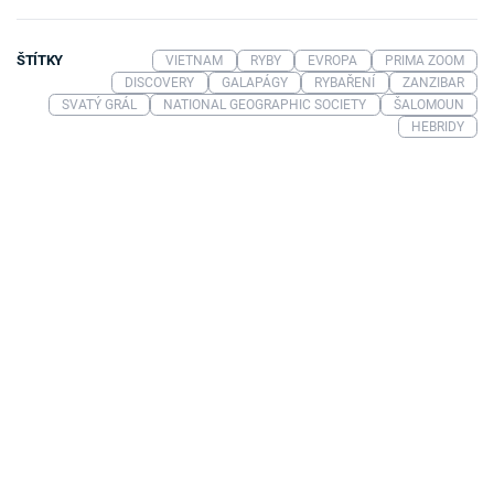
ŠTÍTKY
VIETNAM
RYBY
EVROPA
PRIMA ZOOM
DISCOVERY
GALAPÁGY
RYBAŘENÍ
ZANZIBAR
SVATÝ GRÁL
NATIONAL GEOGRAPHIC SOCIETY
ŠALOMOUN
HEBRIDY