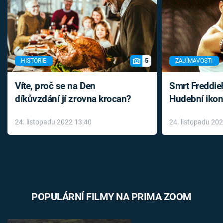
5
HISTORIE
ZAJÍMAVOSTI
Víte, proč se na Den
Smrt Freddie
díkůvzdání jí zrovna krocan?
Hudební ikon
až do konce 
24. listopadu 2022 13:40
24. listopadu 20
léky
POPULÁRNÍ FILMY NA PRIMA ZOOM