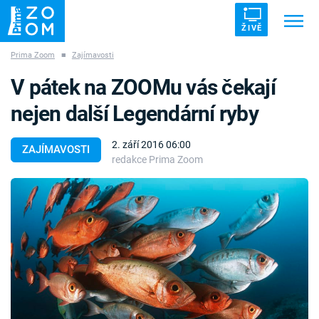
ŽIVĚ
Prima Zoom
■
Zajímavosti
Trendy:
ZRÁDCI
UFO
DRUHÁ SVĚTOVÁ VÁLKA
V pátek na ZOOMu vás čekají
ZÁHADY
VETŘELCI DÁVNOVĚKU
nejen další Legendární ryby
2. září 2016 06:00
ZAJÍMAVOSTI
redakce Prima Zoom
Témata
Témata
Pořady
TV Program