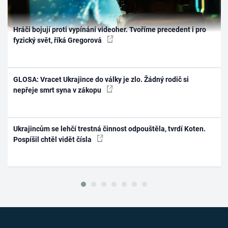
Hráči bojují proti vypínání videoher. Tvoříme precedent i pro
fyzický svět, říká Gregorová
GLOSA: Vracet Ukrajince do války je zlo. Žádný rodič si
nepřeje smrt syna v zákopu
Ukrajincům se lehčí trestná činnost odpouštěla, tvrdí Koten.
Pospíšil chtěl vidět čísla