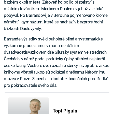
blízkém okolí města. Zároveň ho pojilo přátelství s
místním továrníkem Martinem Duslem, v jehož vile také
pobýval. Po Barrandovi je v Berouně pojmenováno kromě
náměstí i gymnázium, které se nachází v bezprostřední
blízkosti Duslovy vily.
Barrande výsledky své dlouholeté pilné a systematické
výzkumné práce shrnul v monumentálním
dvaadvacetisvazkovém díle Silurský systém ve středních
Čechách, v němž podal prakticky úplný přehled nejstarší
české fauny. Veškeré své rozsáhlé sbírky i svoji obrovskou
knihovnu včetně rukopisů odkázal dnešnímu Národnímu
muzeu v Praze. Zanechal i dostatek finančních prostředků
pro pokračovatele svého díla.
Topi Pigula