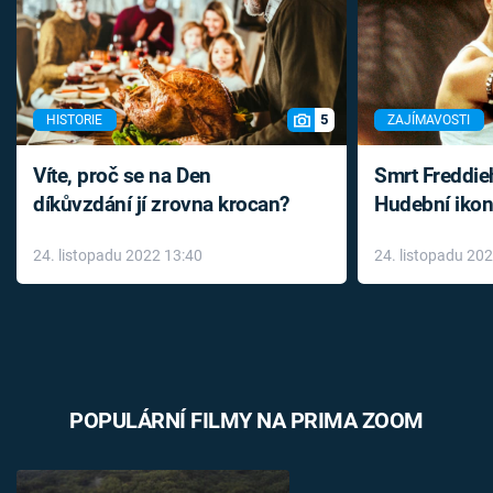
5
HISTORIE
ZAJÍMAVOSTI
Víte, proč se na Den
Smrt Freddie
díkůvzdání jí zrovna krocan?
Hudební ikon
až do konce 
24. listopadu 2022 13:40
24. listopadu 20
léky
POPULÁRNÍ FILMY NA PRIMA ZOOM