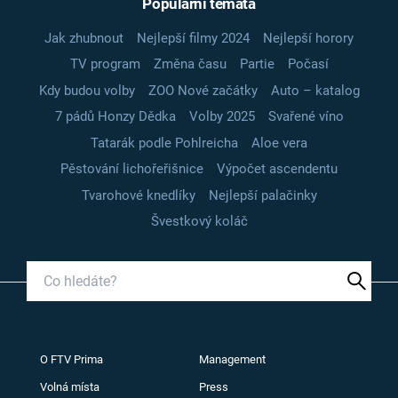
Populární témata
Jak zhubnout
Nejlepší filmy 2024
Nejlepší horory
TV program
Změna času
Partie
Počasí
Kdy budou volby
ZOO Nové začátky
Auto – katalog
7 pádů Honzy Dědka
Volby 2025
Svařené víno
Tatarák podle Pohlreicha
Aloe vera
Pěstování lichořeřišnice
Výpočet ascendentu
Tvarohové knedlíky
Nejlepší palačinky
Švestkový koláč
O FTV Prima
Management
Volná místa
Press