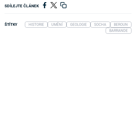
SDÍLEJTE ČLÁNEK
ŠTÍTKY
HISTORIE
UMĚNÍ
GEOLOGIE
SOCHA
BEROUN
BARRANDE