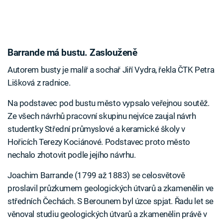
Barrande má bustu. Zaslouženě
Autorem busty je malíř a sochař Jiří Vydra, řekla ČTK Petra
Lišková z radnice.
Na podstavec pod bustu město vypsalo veřejnou soutěž.
Ze všech návrhů pracovní skupinu nejvíce zaujal návrh
studentky Střední průmyslové a keramické školy v
Hořicích Terezy Kociánové. Podstavec proto město
nechalo zhotovit podle jejího návrhu.
Joachim Barrande (1799 až 1883) se celosvětově
proslavil průzkumem geologických útvarů a zkamenělin ve
středních Čechách. S Berounem byl úzce spjat. Řadu let se
věnoval studiu geologických útvarů a zkamenělin právě v