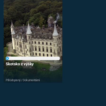
PŘEHRÁT
Skotsko z výšky
Přírodopisný / Dokumentární