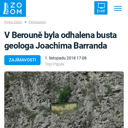
ŽIVĚ
Prima Zoom
■
Zajímavosti
Trendy:
ZRÁDCI
UFO
DRUHÁ SVĚTOVÁ VÁLKA
V Berouně byla odhalena busta
ZÁHADY
VETŘELCI DÁVNOVĚKU
geologa Joachima Barranda
1. listopadu 2018 17:08
ZAJÍMAVOSTI
Topi Pigula
Témata
Témata
Pořady
TV Program