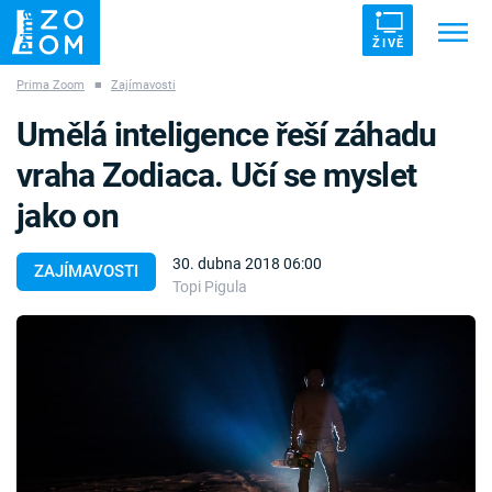
ŽIVĚ
Prima Zoom
■
Zajímavosti
Trendy:
ZRÁDCI
UFO
DRUHÁ SVĚTOVÁ VÁLKA
Umělá inteligence řeší záhadu
ZÁHADY
VETŘELCI DÁVNOVĚKU
vraha Zodiaca. Učí se myslet
jako on
30. dubna 2018 06:00
ZAJÍMAVOSTI
Topi Pigula
Témata
Témata
Pořady
TV Program