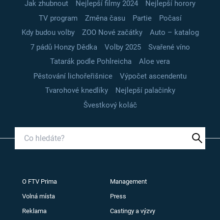
Jak zhubnout
Nejlepší filmy 2024
Nejlepší horory
TV program
Změna času
Partie
Počasí
Kdy budou volby
ZOO Nové začátky
Auto – katalog
7 pádů Honzy Dědka
Volby 2025
Svařené víno
Tatarák podle Pohlreicha
Aloe vera
Pěstování lichořeřišnice
Výpočet ascendentu
Tvarohové knedlíky
Nejlepší palačinky
Švestkový koláč
O FTV Prima
Management
Volná místa
Press
Reklama
Castingy a výzvy