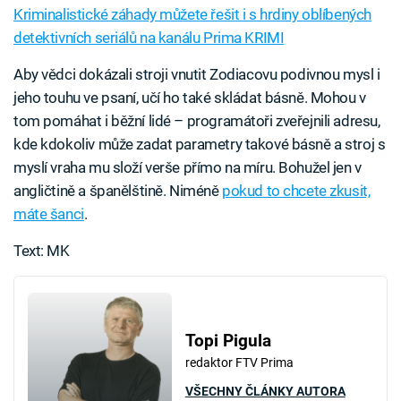
Kriminalistické záhady můžete řešit i s hrdiny oblíbených
detektivních seriálů na kanálu Prima KRIMI
Aby vědci dokázali stroji vnutit Zodiacovu podivnou mysl i
jeho touhu ve psaní, učí ho také skládat básně. Mohou v
tom pomáhat i běžní lidé – programátoři zveřejnili adresu,
kde kdokoliv může zadat parametry takové básně a stroj s
myslí vraha mu složí verše přímo na míru. Bohužel jen v
angličtině a španělštině. Niméně
pokud to chcete zkusit,
máte šanci
.
Text: MK
Topi Pigula
redaktor FTV Prima
VŠECHNY ČLÁNKY AUTORA