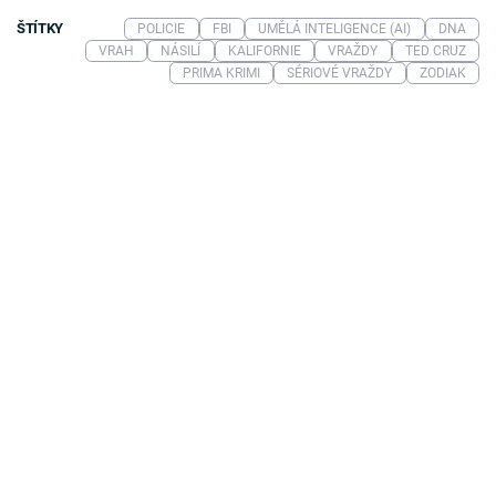
ŠTÍTKY
POLICIE
FBI
UMĚLÁ INTELIGENCE (AI)
DNA
VRAH
NÁSILÍ
KALIFORNIE
VRAŽDY
TED CRUZ
PRIMA KRIMI
SÉRIOVÉ VRAŽDY
ZODIAK