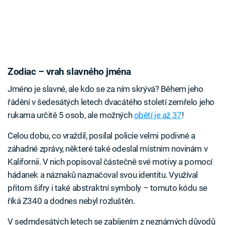
Zodiac – vrah slavného jména
Jméno je slavné, ale kdo se za ním skrývá? Během jeho
řádění v šedesátých letech dvacátého století zemřelo jeho
rukama určitě 5 osob, ale možných
obětí je až 37
!
Celou dobu, co vraždil, posílal policie velmi podivné a
záhadné zprávy, některé také odeslal místním novinám v
Kalifornii. V nich popisoval částečně své motivy a pomocí
hádanek a náznaků naznačoval svou identitu. Využíval
přitom šifry i také abstraktní symboly – tomuto kódu se
říká Z340 a dodnes nebyl rozluštěn.
V sedmdesátých letech se zabíjením z neznámých důvodů