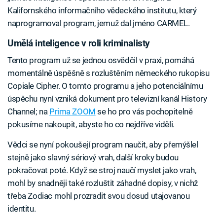
Kalifornského informačního vědeckého institutu, který
naprogramoval program, jemuž dal jméno CARMEL.
Umělá inteligence v roli kriminalisty
Tento program už se jednou osvědčil v praxi, pomáhá
momentálně úspěšně s rozluštěním německého rukopisu
Copiale Cipher. O tomto programu a jeho potenciálnímu
úspěchu nyní vzniká dokument pro televizní kanál History
Channel; na
Prima ZOOM
se ho pro vás pochopitelně
pokusíme nakoupit, abyste ho co nejdříve viděli.
Vědci se nyní pokoušejí program naučit, aby přemýšlel
stejně jako slavný sériový vrah, další kroky budou
pokračovat poté. Když se stroj naučí myslet jako vrah,
mohl by snadněji také rozluštit záhadné dopisy, v nichž
třeba Zodiac mohl prozradit svou dosud utajovanou
identitu.