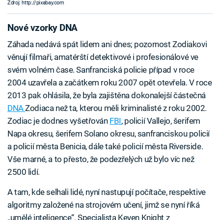
Zdroj: http://pixabay.com
Nové vzorky DNA
Záhada nedává spát lidem ani dnes; pozornost Zodiakovi
věnují filmaři, amatérští detektivové i profesionálové ve
svém volném čase. Sanfranciská policie případ v roce
2004 uzavřela a začátkem roku 2007 opět otevřela. V roce
2013 pak ohlásila, že byla zajištěna dokonalejší částečná
DNA
Zodiaca než ta, kterou měli kriminalisté z roku 2002.
Zodiac je dodnes vyšetřován
FBI
, policií Vallejo, šerifem
Napa okresu, šerifem Solano okresu, sanfranciskou policií
a policií města Benicia, dále také policií města Riverside.
Vše marné, a to přesto, že podezřelých už bylo víc než
2500 lidí.
A tam, kde selhali lidé, nyní nastupují počítače, respektive
algoritmy založené na strojovém učení, jimž se nyní říká
„umělé inteligence“. Specialista Keven Knight z