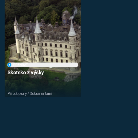
PŘEHRÁT
Skotsko z výšky
Přírodopisný / Dokumentární