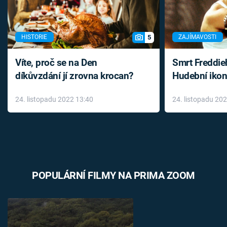
5
HISTORIE
ZAJÍMAVOSTI
Víte, proč se na Den
Smrt Freddie
díkůvzdání jí zrovna krocan?
Hudební ikon
až do konce 
24. listopadu 2022 13:40
24. listopadu 20
léky
POPULÁRNÍ FILMY NA PRIMA ZOOM