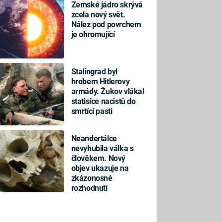
Zemské jádro skrývá
zcela nový svět.
Nález pod povrchem
je ohromující
Stalingrad byl
hrobem Hitlerovy
armády. Žukov vlákal
statisíce nacistů do
smrtící pasti
Neandertálce
nevyhubila válka s
člověkem. Nový
objev ukazuje na
zkázonosné
rozhodnutí