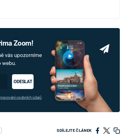
Prima Zoom!
dně vás upozorníme
ho webu.
ODESLAT
racování osobních údajů
SDÍLEJTE ČLÁNEK