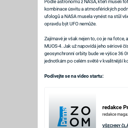
Podle astronomů z NASA, kteří museli fot
kombinace úsvitu a atmosférických podm
ufologů a NASA musela vynést na stůl všech
opravdu být UFO nemůže.
Zajímavé je však nejen to, co je na fotce, a
MUOS-4. Jak už napovídá jeho sériové čísl
geosynchronní orbity bude ve výšce 36
jednotkám po celém světě v kvalitnější 
Podívejte se na video startu:
redakce P
redakce maga
VŠECHNY ČL