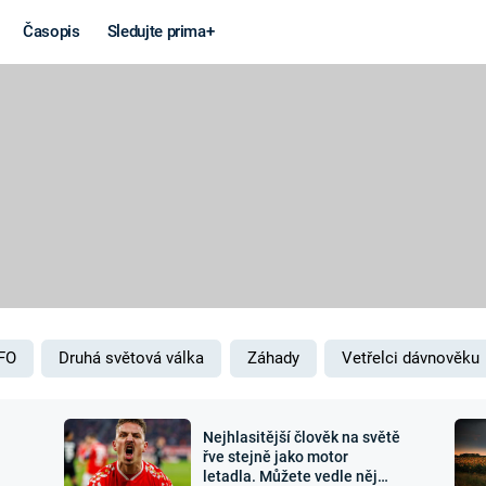
Časopis
Sledujte prima+
Věda a
Války
technika
STUDENÁ V
KORONAVIRUS
VÁLKA VE
VIETNAMU
VESMÍR
VÁLEČNÉ FI
MARS
SERIÁLY
FO
Druhá světová válka
Záhady
Vetřelci dávnověku
Nejhlasitější člověk na světě
Záhady a
Zajímav
řve stejně jako motor
letadla. Můžete vedle něj
konspirace