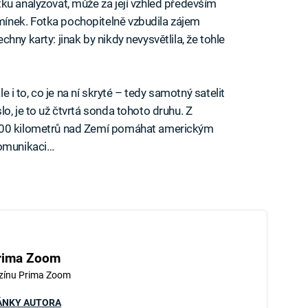
ku analyzovat, může za její vzhled především
ínek. Fotka pochopitelně vzbudila zájem
ny karty: jinak by nikdy nevysvětlila, že tohle
le i to, co je na ní skryté – tedy samotný satelit
o, je to už čtvrtá sonda tohoto druhu. Z
 000 kilometrů nad Zemí pomáhat americkým
komunikaci…
rima Zoom
zínu Prima Zoom
ÁNKY AUTORA