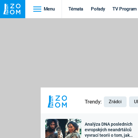
Menu
Témata
Pořady
TV Program
Cestování
Historie
HRADY A ZÁMKY
VIKINGOVÉ
HEDVÁBNÁ STEZKA
EPIDEMIE A
PANDEMIE
PŘÍRODA
STAROVĚKÝ EGYPT
Trendy:
Zrádci
U
Analýza DNA posledních
Druhá
Výročí
evropských neandrtálců
vyvrací teorii o tom, jak
světová válka