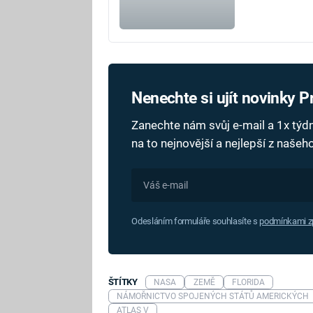
Nenechte si ujít novinky 
Zanechte nám svůj e-mail a 1x tý
na to nejnovější a nejlepší z naše
Odesláním formuláře souhlasíte s
podmínkami zp
ŠTÍTKY
NASA
ZEMĚ
FLORIDA
NÁMOŘNICTVO SPOJENÝCH STÁTŮ AMERICKÝCH
ATLAS V