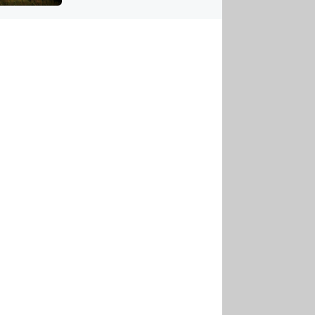
US
tornádem
RSUS
ZE A