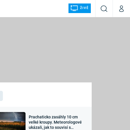
ŽIVĚ
Vyhledávání
Můj p
Prima+
ÁLKA
CNN Prima NEWS
Prima FRESH
Prima LIVING
LMY A
Prima Ženy
Prima LAJK
Prachaticko zasáhly 10 cm
osti
velké kroupy. Meteorologové
Sledujte nás
ukázali, jak to souvisí s