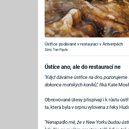
Ústřice podávané v restauraci v Antverpách
Zdroj: Topi Pigula
Ústíce ano, ale do restaurací ne
"
Když dáváme ústřice na dno, pozorujeme hne
dokonce mořských koníků
," říká Kate Mos
Obnovované útesy přispívají i k růstu ústři
ta, která byla v srpnu vylovena z řeky Hu
"
Nenapadlo mě, že v New Yorku budou ústřice