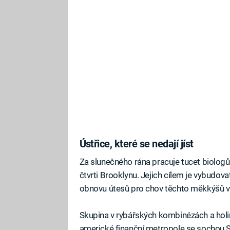
Ústřice, které se nedají jíst
Za slunečného rána pracuje tucet biolog
čtvrti Brooklynu. Jejich cílem je vybudov
obnovu útesů pro chov těchto měkkýšů v
Skupina v rybářských kombinézách a holink
americké finanční metropole se sochou 