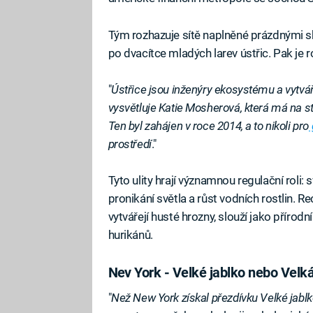
Tým rozhazuje sítě naplněné prázdnými s
po dvacítce mladých larev ústřic. Pak je r
"
Ústřice jsou inženýry ekosystému a vytvářejí
vysvětluje Katie Mosherová, která má na st
Ten byl zahájen v roce 2014, a to nikoli pro
prostředí
."
Tyto ulity hrají významnou regulační roli: 
pronikání světla a růst vodních rostlin. Rec
vytvářejí husté hrozny, slouží jako přírod
hurikánů.
Nev York - Velké jablko nebo Velká
"
Než New York získal přezdívku Velké jablko