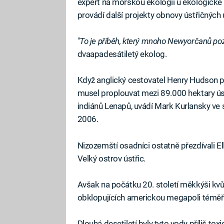
expert na mořskou ekologii u ekologické
provádí další projekty obnovy ústřičnýc
"
To je příběh, který mnoho Newyorčanů poza
dvaapadesátiletý ekolog.
Když anglický cestovatel Henry Hudson př
musel proplouvat mezi 89.000 hektary ústř
indiánů Lenapů, uvádí Mark Kurlansky ve s
2006.
Nizozemští osadníci ostatně přezdívali Ell
Velký ostrov ústřic.
Avšak na počátku 20. století měkkýši kv
obklopujících americkou megapoli téměř 
Dlouhá desetiletí byly tyto vody příliš toxi