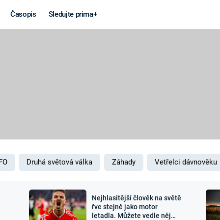
Časopis
Sledujte prima+
Věda a
Války
technika
STUDENÁ V
KORONAVIRUS
VÁLKA VE
VIETNAMU
VESMÍR
VÁLEČNÉ FI
MARS
SERIÁLY
FO
Druhá světová válka
Záhady
Vetřelci dávnověku
Nejhlasitější člověk na světě
Záhady a
Zajímav
řve stejně jako motor
letadla. Můžete vedle něj
konspirace