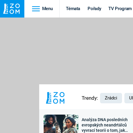
Menu
Témata
Pořady
TV Program
Cestování
Historie
HRADY A ZÁMKY
VIKINGOVÉ
HEDVÁBNÁ STEZKA
EPIDEMIE A
PANDEMIE
PŘÍRODA
STAROVĚKÝ EGYPT
Trendy:
Zrádci
U
Analýza DNA posledních
Druhá
Výročí
evropských neandrtálců
vyvrací teorii o tom, jak
světová válka