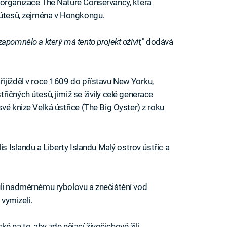
 organizace The Nature Conservancy, která
h útesů, zejména v Hongkongu.
pomnělo a který má tento projekt oživit,
" dodává
ijížděl v roce 1609 do přístavu New Yorku,
ičných útesů, jimiž se živily celé generace
vé knize Velká ústřice (The Big Oyster) z roku
is Islandu a Liberty Islandu Malý ostrov ústřic a
ůli nadměrnému rybolovu a znečištění vod
vymizeli.
cké na to, aby zde nějací živočichové žili.