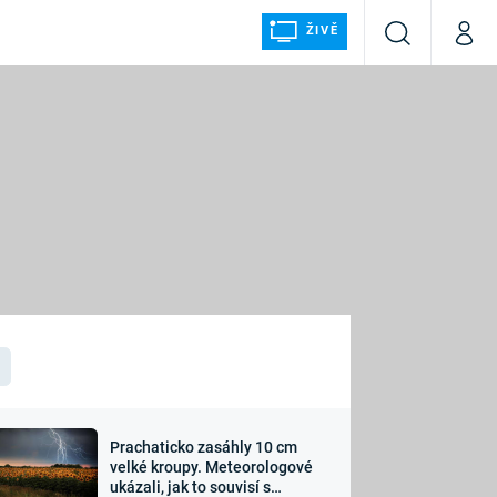
ŽIVĚ
Vyhledávání
Můj p
Prima+
ÁLKA
CNN Prima NEWS
Prima FRESH
Prima LIVING
LMY A
Prima Ženy
Prima LAJK
Prachaticko zasáhly 10 cm
osti
velké kroupy. Meteorologové
Sledujte nás
ukázali, jak to souvisí s