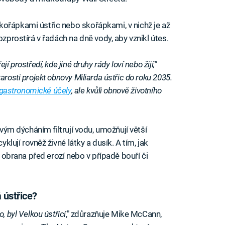
kořápkami ústřic nebo skořápkami, v nichž je až
ozprostírá v řadách na dně vody, aby vznikl útes.
 prostředí, kde jiné druhy rády loví nebo žijí,"
arosti projekt obnovy Miliarda ústřic do roku 2035.
gastronomické účely
, ale kvůli obnově životního
svým dýcháním filtrují vodu, umožňují větší
yklují rovněž živné látky a dusík. A tím, jak
ní obrana před erozí nebo v případě bouří či
 ústřice?
, byl Velkou ústřicí
," zdůrazňuje Mike McCann,