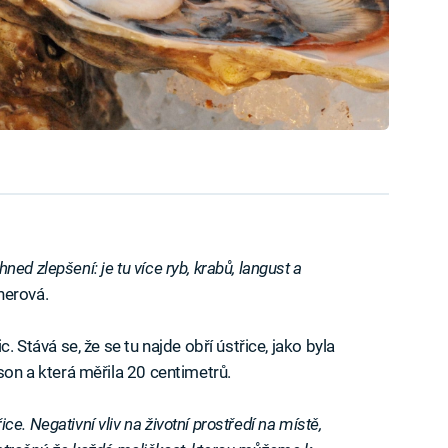
d zlepšení: je tu více ryb, krabů, langust a
herová.
c. Stává se, že se tu najde obří ústřice, jako byla
dson a která měřila 20 centimetrů.
. Negativní vliv na životní prostředí na místě,