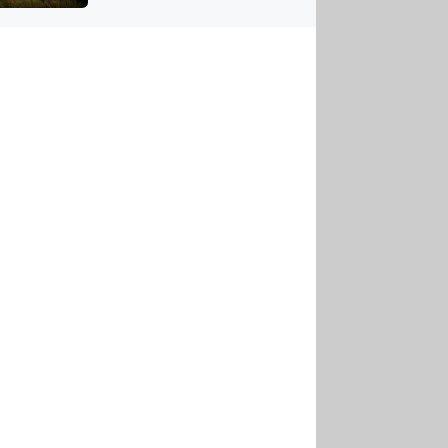
US
tornádem
RSUS
ZE A