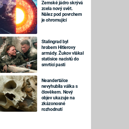
Zemské jádro skrývá
zcela nový svět.
Nález pod povrchem
je ohromující
Stalingrad byl
hrobem Hitlerovy
armády. Žukov vlákal
statisíce nacistů do
smrtící pasti
Neandertálce
nevyhubila válka s
člověkem. Nový
objev ukazuje na
zkázonosné
rozhodnutí