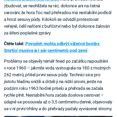
zbudovat, se neohlížela na nic; dokonce ani na četná
varování, že hora Toc nad přehradou má nestabilní podloží
a hrozí sesuvy půdy. Kdokoli se odvážil protestovat
veřejně, čelil nařčení z buřičství nebo byl dokonce žalován
za šíření poplašné zprávy.
Čtěte také:
Povodeň mohla odkrýt válečné bomby.
Smrtící munice je i pár centimetrů pod zemí
Problémy se objevily téměř hned po začátku napouštění
v roce 1960 – jakmile voda vystoupala na 180 z možných
262 metrů, přišel první sesuv půdy. Technici sice pro
jistotu hladinu snížili a drželi ji na nižší úrovni, jenže na
podzim roku 1963 hodně pršelo a přehrada se začala
rychle plnit. Nestabilní hora začala doslova cestovat –
údajně se posouvala až o 3,5 centimetru denně, objevovaly
se v ní první trhliny a do přehrady padaly vyvrácené stromy.