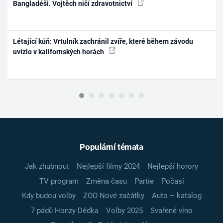
Bangladéši. Vojtěch ničí zdravotnictví
Létající kůň: Vrtulník zachránil zvíře, které během závodu
uvízlo v kalifornských horách
Populární témata
Jak zhubnout
Nejlepší filmy 2024
Nejlepší horory
TV program
Změna času
Partie
Počasí
Kdy budou volby
ZOO Nové začátky
Auto – katalog
7 pádů Honzy Dědka
Volby 2025
Svařené víno