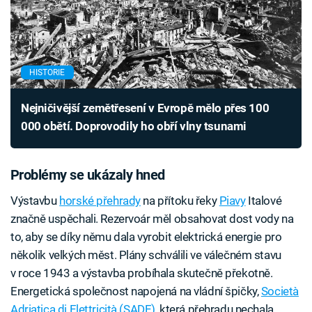
HISTORIE
Nejničivější zemětřesení v Evropě mělo přes 100
000 obětí. Doprovodily ho obří vlny tsunami
Problémy se ukázaly hned
Výstavbu
horské přehrady
na přítoku řeky
Piavy
Italové
značně uspěchali. Rezervoár měl obsahovat dost vody na
to, aby se díky němu dala vyrobit elektrická energie pro
několik velkých měst. Plány schválili ve válečném stavu
v roce 1943 a výstavba probíhala skutečně překotně.
Energetická společnost napojená na vládní špičky,
Società
Adriatica di Elettricità (SADE)
, která přehradu nechala