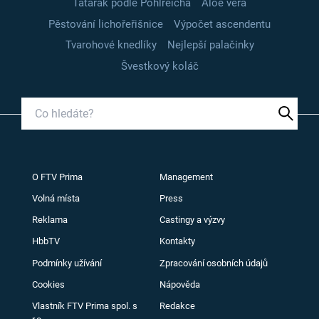
Tatarák podle Pohlreicha
Aloe vera
Pěstování lichořeřišnice
Výpočet ascendentu
Tvarohové knedlíky
Nejlepší palačinky
Švestkový koláč
O FTV Prima
Management
Volná místa
Press
Reklama
Castingy a výzvy
HbbTV
Kontakty
Podmínky užívání
Zpracování osobních údajů
Cookies
Nápověda
Vlastník FTV Prima spol. s
Redakce