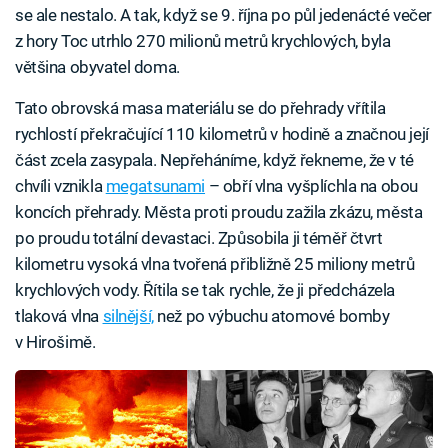
se ale nestalo. A tak, když se 9. října po půl jedenácté večer
z hory Toc utrhlo 270 milionů metrů krychlových, byla
většina obyvatel doma.
Tato obrovská masa materiálu se do přehrady vřítila
rychlostí překračující 110 kilometrů v hodině a značnou její
část zcela zasypala. Nepřeháníme, když řekneme, že v té
chvíli vznikla
megatsunami
– obří vlna vyšplíchla na obou
koncích přehrady. Města proti proudu zažila zkázu, města
po proudu totální devastaci. Způsobila ji téměř čtvrt
kilometru vysoká vlna tvořená přibližně 25 miliony metrů
krychlových vody. Řítila se tak rychle, že ji předcházela
tlaková vlna
silnější,
než po výbuchu atomové bomby
v Hirošimě.