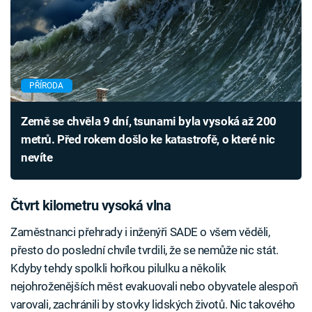
PŘÍRODA
Země se chvěla 9 dní, tsunami byla vysoká až 200
metrů. Před rokem došlo ke katastrofě, o které nic
nevíte
Čtvrt kilometru vysoká vlna
Zaměstnanci přehrady i inženýři SADE o všem věděli,
přesto do poslední chvíle tvrdili, že se nemůže nic stát.
Kdyby tehdy spolkli hořkou pilulku a několik
nejohroženějších měst evakuovali nebo obyvatele alespoň
varovali, zachránili by stovky lidských životů. Nic takového