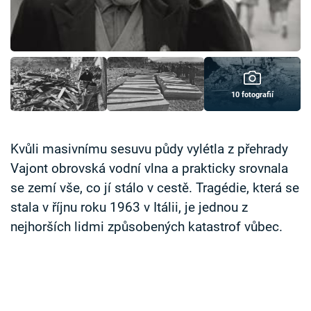
Časopis
Sledujte prima+
Přihlášení
10 fotografií
Sledujte nás
Kvůli masivnímu sesuvu půdy vylétla z přehrady
Vajont obrovská vodní vlna a prakticky srovnala
se zemí vše, co jí stálo v cestě. Tragédie, která se
stala v říjnu roku 1963 v Itálii, je jednou z
nejhorších lidmi způsobených katastrof vůbec.