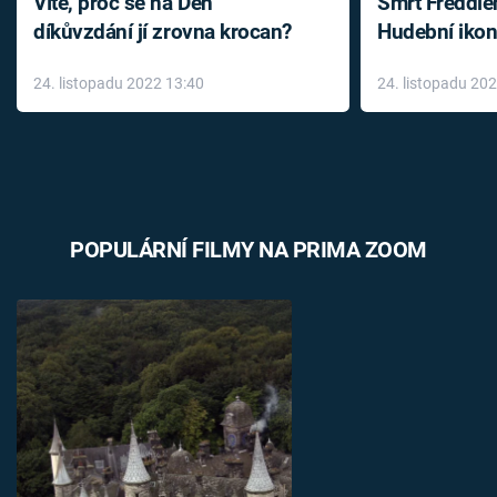
Víte, proč se na Den
Smrt Freddie
díkůvzdání jí zrovna krocan?
Hudební ikon
až do konce 
24. listopadu 2022 13:40
24. listopadu 20
léky
POPULÁRNÍ FILMY NA PRIMA ZOOM