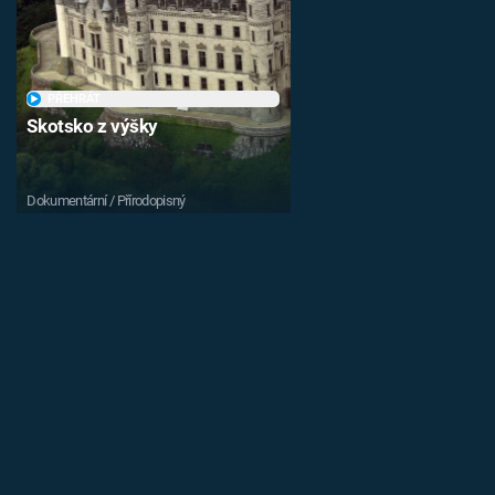
PŘEHRÁT
Skotsko z výšky
Dokumentární / Přírodopisný