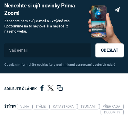
Nenechte si ujít novinky Prima
Zoom!
Zanechte nám svůj e-mail a 1x týdně vás
upozorníme na to nejnovější a nejlepší z
našeho webu.
ODESLAT
Odesláním formuláře souhlasíte s
podmínkami zpracování osobních údajů
SDÍLEJTE ČLÁNEK
ŠTÍTKY
VLNA
ITÁLIE
KATASTROFA
TSUNAMI
PŘEHRADA
DOLOMITY