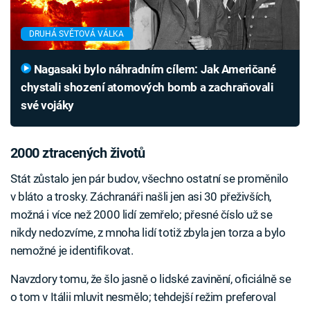
DRUHÁ SVĚTOVÁ VÁLKA
Nagasaki bylo náhradním cílem: Jak Američané
chystali shození atomových bomb a zachraňovali
své vojáky
2000 ztracených životů
Stát zůstalo jen pár budov, všechno ostatní se proměnilo
v bláto a trosky. Záchranáři našli jen asi 30 přeživších,
možná i více než 2000 lidí zemřelo; přesné číslo už se
nikdy nedozvíme, z mnoha lidí totiž zbyla jen torza a bylo
nemožné je identifikovat.
Navzdory tomu, že šlo jasně o lidské zavinění, oficiálně se
o tom v Itálii mluvit nesmělo; tehdejší režim preferoval