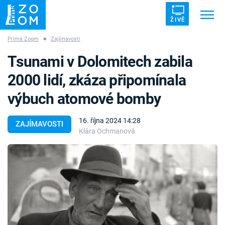
ŽIVĚ
Prima Zoom
■
Zajímavosti
Trendy:
ZRÁDCI
UFO
DRUHÁ SVĚTOVÁ VÁLKA
Tsunami v Dolomitech zabila
ZÁHADY
VETŘELCI DÁVNOVĚKU
2000 lidí, zkáza připomínala
výbuch atomové bomby
16. října 2024 14:28
ZAJÍMAVOSTI
Klára Ochmanová
Témata
Témata
Pořady
TV Program