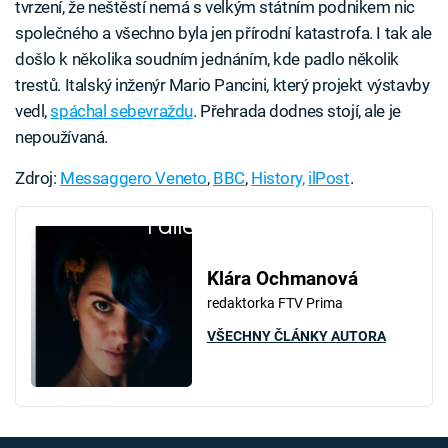
tvrzení, že neštěstí nemá s velkým státním podnikem nic
společného a všechno byla jen přírodní katastrofa. I tak ale
došlo k několika soudním jednáním, kde padlo několik
trestů. Italský inženýr Mario Pancini, který projekt výstavby
vedl,
spáchal sebevraždu
. Přehrada dodnes stojí, ale je
nepoužívaná.
Zdroj:
Messaggero Veneto
,
BBC
,
History,
ilPost
.
Failed to fetch
Klára Ochmanová
redaktorka FTV Prima
VŠECHNY ČLÁNKY AUTORA