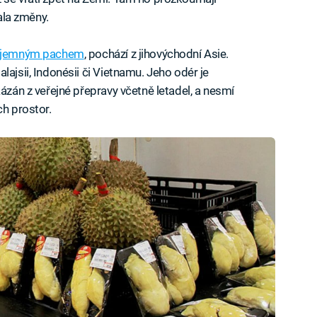
nala změny.
příjemným pachem
, pochází z jihovýchodní Asie.
lajsii, Indonésii či Vietnamu. Jeho odér je
kázán z veřejné přepravy včetně letadel, a nesmí
ch prostor.