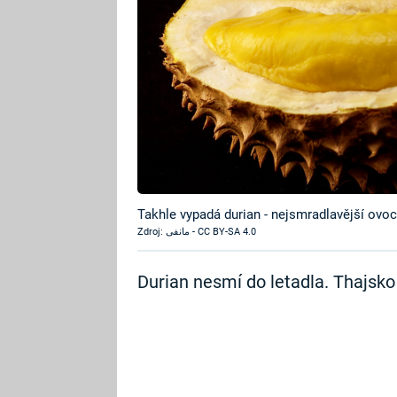
Takhle vypadá durian - nejsmradlavější ovoc
Zdroj: مانفی - CC BY-SA 4.0
Durian nesmí do letadla. Thajsko