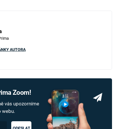
a
Prima
ÁNKY AUTORA
Prima Zoom!
dně vás upozorníme
ho webu.
ODESLAT