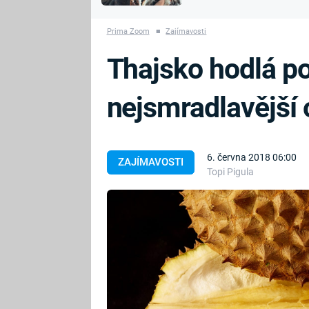
vyhynuli
konspirace
Prima Zoom
■
Zajímavosti
UFO A
MIMOZEMŠŤANÉ
Thajsko hodlá po
UTAJENÉ PŘÍBĚHY
nejsmradlavější 
ČESKÝCH DĚJIN
ALTERNATIVNÍ
HISTORIE
6. června 2018 06:00
ZAJÍMAVOSTI
Topi Pigula