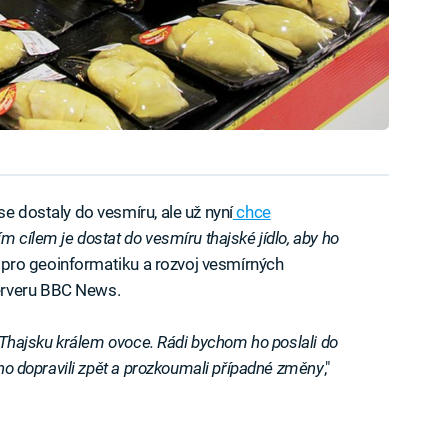
se dostaly do vesmíru, ale už nyní
chce
m cílem je dostat do vesmíru thajské jídlo, aby ho
y pro geoinformatiku a rozvoj vesmírných
erveru BBC News.
 v Thajsku králem ovoce. Rádi bychom ho poslali do
k ho dopravili zpět a prozkoumali případné změny
,"