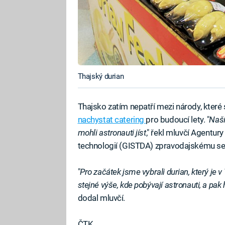
Thajský durian
Thajsko zatím nepatří mezi národy, které 
nachystat catering
pro budoucí lety. "
Naší
mohli astronauti jíst
," řekl mluvčí Agentur
technologií (GISTDA) zpravodajskému s
"
Pro začátek jsme vybrali durian, který je
stejné výše, kde pobývají astronauti, a pa
dodal mluvčí.
ČTK