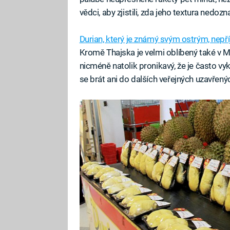
vědci, aby zjistili, zda jeho textura nedoz
Durian, který je známý svým ostrým, ne
Kromě Thajska je velmi oblíbený také v Ma
nicméně natolik pronikavý, že je často vy
se brát ani do dalších veřejných uzavřený