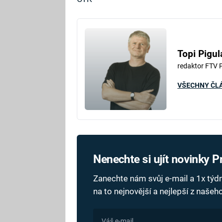
Topi Pigul
redaktor FTV 
VŠECHNY ČL
Nenechte si ujít novinky 
Zanechte nám svůj e-mail a 1x tý
na to nejnovější a nejlepší z naše