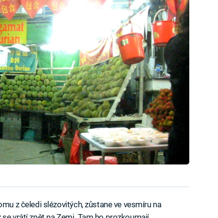
omu z čeledi slézovitých, zůstane ve vesmíru na
 se vrátí zpět na Zemi. Tam ho prozkoumají