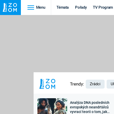
Menu
Témata
Pořady
TV Program
Cestování
Věda a
technika
HRADY A ZÁMKY
KORONAVIRUS
HEDVÁBNÁ STEZKA
VESMÍR
PŘÍRODA
MARS
Trendy:
Zrádci
U
Analýza DNA posledních
evropských neandrtálců
Záhady a
vyvrací teorii o tom, jak