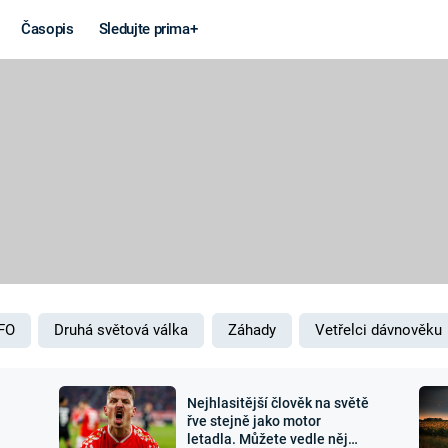
Časopis
Sledujte prima+
Války
Výročí
STUDENÁ VÁLKA
MARIE TERE
VÁLKA VE
NAPOLEON
VIETNAMU
BONAPARTE
VÁLEČNÉ FILMY A
BRITSKÁ
SERIÁLY
KRÁLOVSKÁ
RODINA
FO
Druhá světová válka
Záhady
Vetřelci dávnověku
Nejhlasitější člověk na světě
řve stejně jako motor
letadla. Můžete vedle něj