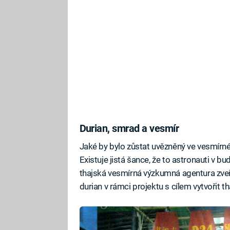
Durian, smrad a vesmír
Jaké by bylo zůstat uvězněný ve vesmírn
Existuje jistá šance, že to astronauti v b
thajská vesmírná výzkumná agentura zveř
durian v rámci projektu s cílem vytvořit 