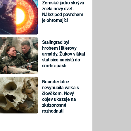
Zemské jádro skrývá
zcela nový svět.
Nález pod povrchem
je ohromující
Stalingrad byl
hrobem Hitlerovy
armády. Žukov vlákal
statisíce nacistů do
smrtící pasti
Neandertálce
nevyhubila válka s
člověkem. Nový
objev ukazuje na
zkázonosné
rozhodnutí