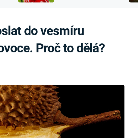
přijít o sluch
slat do vesmíru
ovoce. Proč to dělá?