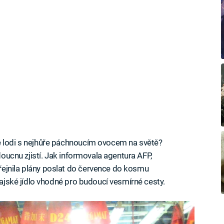
é lodi s nejhůře páchnoucím ovocem na světě?
udoucnu zjistí. Jak informovala agentura AFP,
ejnila plány poslat do července do kosmu
thajské jídlo vhodné pro budoucí vesmírné cesty.