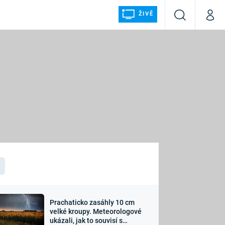
ŽIVĚ
Vyhledávání
Můj p
Prima+
ZIE
CNN Prima NEWS
Prima FRESH
Prima LIVING
Prima Ženy
Prima LAJK
Prachaticko zasáhly 10 cm
velké kroupy. Meteorologové
Sledujte nás
ukázali, jak to souvisí s