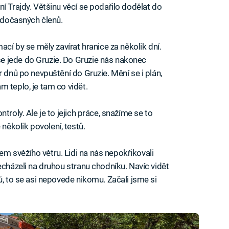
í Trajdy. Většinu věcí se podařilo dodělat do
a dočasných členů.
ací by se měly zavírat hranice za několik dní.
e jede do Gruzie. Do Gruzie nás nakonec
r dnů po nevpuštění do Gruzie. Mění se i plán,
 teplo, je tam co vidět.
troly. Ale je to jejich práce, snažíme se to
ěkolik povolení, testů.
 svěžího větru. Lidi na nás nepokřikovali
echázeli na druhou stranu chodníku. Navíc vidět
ů, to se asi nepovede nikomu. Začali jsme si