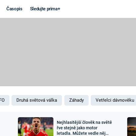
Časopis
Sledujte prima+
Věda a
Války
technika
STUDENÁ V
KORONAVIRUS
VÁLKA VE
VIETNAMU
VESMÍR
VÁLEČNÉ FI
MARS
SERIÁLY
FO
Druhá světová válka
Záhady
Vetřelci dávnověku
Nejhlasitější člověk na světě
Záhady a
Zajímav
řve stejně jako motor
letadla. Můžete vedle něj
konspirace