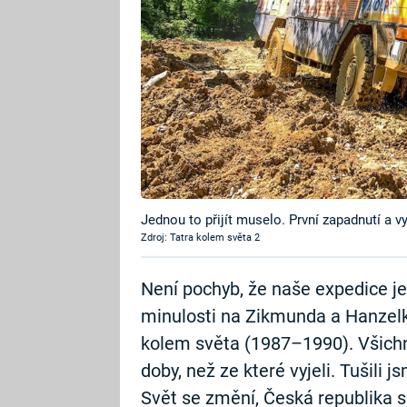
Jednou to přijít muselo. První zapadnutí a v
Zdroj: Tatra kolem světa 2
Není pochyb, že naše expedice je 
minulosti na Zikmunda a Hanzelk
kolem světa (1987–1990). Všichni v
doby, než ze které vyjeli. Tušili j
Svět se změní, Česká republika s