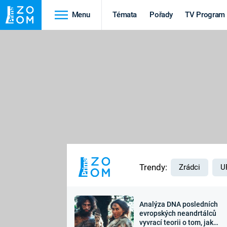
Menu
Témata
Pořady
TV Program
Cestování
Historie
HRADY A ZÁMKY
VIKINGOVÉ
HEDVÁBNÁ STEZKA
EPIDEMIE A
PANDEMIE
PŘÍRODA
STAROVĚKÝ EGYPT
Trendy:
Zrádci
U
Analýza DNA posledních
Druhá
Výročí
evropských neandrtálců
vyvrací teorii o tom, jak
světová válka