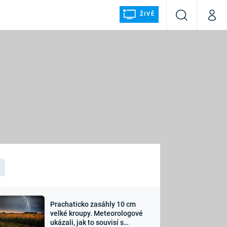
ŽIVĚ
Vyhledávání
Můj p
Prima+
ÁLKA
CNN Prima NEWS
Prima FRESH
Prima LIVING
LMY A
Prima Ženy
Prima LAJK
Prachaticko zasáhly 10 cm
osti
velké kroupy. Meteorologové
Sledujte nás
ukázali, jak to souvisí s