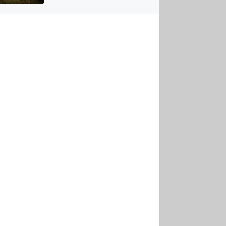
US
tornádem
RSUS
ZE A