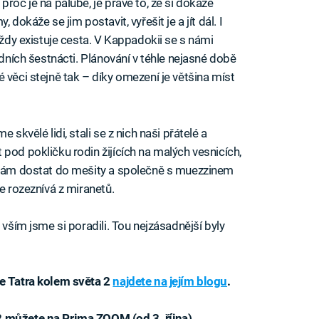
roč je na palubě, je právě to, že si dokáže
dokáže se jim postavit, vyřešit je a jít dál. I
Vždy existuje cesta. V Kappadokii se s námi
odních šestnácti. Plánování v téhle nejasné době
 věci stejně tak – díky omezení je většina míst
 skvělé lidi, stali se z nich naši přátelé a
pod pokličku rodin žijících na malých vesnicích,
e nám dostat do mešity a společně s muezzinem
e rozeznívá z miranetů.
 vším jsme si poradili. Tou nejzásadnější byly
ce Tatra kolem světa 2
najdete na jejím blogu
.
2 můžete na Prima ZOOM (od 3. října)