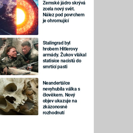
Zemské jádro skrývá
zcela nový svět.
Nález pod povrchem
je ohromující
Stalingrad byl
hrobem Hitlerovy
armády. Žukov vlákal
statisíce nacistů do
smrtící pasti
Neandertálce
nevyhubila válka s
člověkem. Nový
objev ukazuje na
zkázonosné
rozhodnutí