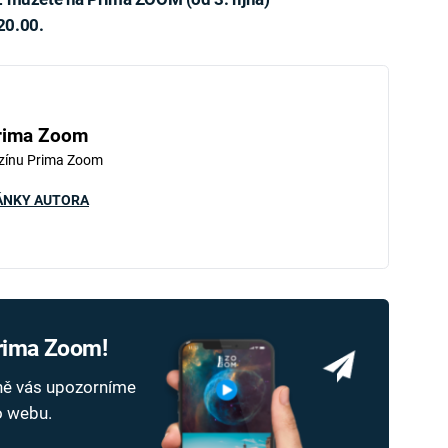
20.00.
rima Zoom
zínu Prima Zoom
ÁNKY AUTORA
Prima Zoom!
dně vás upozorníme
ho webu.