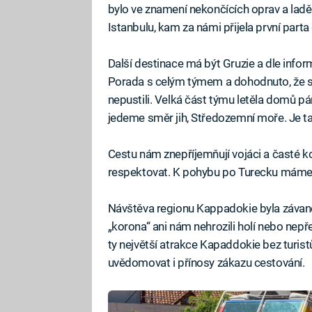
bylo ve znamení nekončících oprav a laděn
Istanbulu, kam za námi přijela první part
Další destinace má být Gruzie a dle inform
Porada s celým týmem a dohodnuto, že s
nepustili. Velká část týmu letěla domů pá
jedeme směr jih, Středozemní moře. Je tam
Cestu nám znepříjemňují vojáci a časté kon
respektovat. K pohybu po Turecku máme n
Návštěva regionu Kappadokie byla závanem
„korona“ ani nám nehrozili holí nebo nepř
ty největší atrakce Kapaddokie bez turist
uvědomovat i přínosy zákazu cestování.