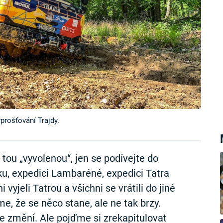
yprošťování Trajdy.
tou „vyvolenou“, jen se podívejte do
u, expedici Lambaréné, expedici Tatra
yjeli Tatrou a všichni se vrátili do jiné
sme, že se něco stane, ale ne tak brzy.
e změní. Ale pojďme si zrekapitulovat