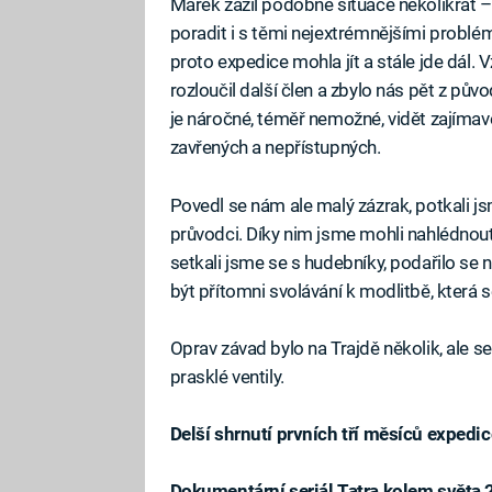
Marek zažil podobné situace několikrát – p
poradit i s těmi nejextrémnějšími problémy, 
proto expedice mohla jít a stále jde dál. 
rozloučil další člen a zbylo nás pět z pův
je náročné, téměř nemožné, vidět zajímavé
zavřených a nepřístupných.
Povedl se nám ale malý zázrak, potkali jsme
průvodci. Díky nim jsme mohli nahlédnout 
setkali jsme se s hudebníky, podařilo s
být přítomni svolávání k modlitbě, která s
Oprav závad bylo na Trajdě několik, ale se
prasklé ventily.
Delší shrnutí prvních tří měsíců expedi
Dokumentární seriál Tatra kolem světa 