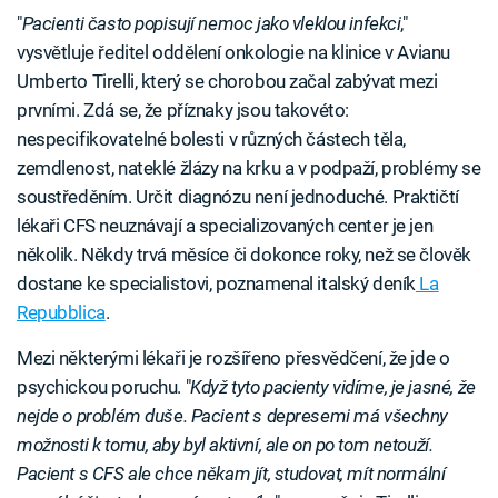
"
Pacienti často popisují nemoc jako vleklou infekci
,"
vysvětluje ředitel oddělení onkologie na klinice v Avianu
Umberto Tirelli, který se chorobou začal zabývat mezi
prvními. Zdá se, že příznaky jsou takovéto:
nespecifikovatelné bolesti v různých částech těla,
zemdlenost, nateklé žlázy na krku a v podpaží, problémy se
soustředěním. Určit diagnózu není jednoduché. Praktičtí
lékaři CFS neuznávají a specializovaných center je jen
několik. Někdy trvá měsíce či dokonce roky, než se člověk
dostane ke specialistovi, poznamenal italský deník
La
Repubblica
.
Mezi některými lékaři je rozšířeno přesvědčení, že jde o
psychickou poruchu. "
Když tyto pacienty vidíme, je jasné, že
nejde o problém duše. Pacient s depresemi má všechny
možnosti k tomu, aby byl aktivní, ale on po tom netouží.
Pacient s CFS ale chce někam jít, studovat, mít normální