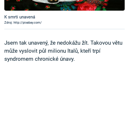
Časopis
K smrti unavená
Sledujte prima+
Zdroj: http://pixabay.com/
Přihlášení
Jsem tak unavený, že nedokážu žít. Takovou větu
může vyslovit půl milionu Italů, kteří trpí
syndromem chronické únavy.
Sledujte nás