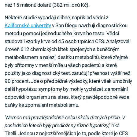
než 15 milionů dolarů (382 milionů Kč).
Některé studie vypadají slibně, například vědci z
Kalifornské univerzity
v San Diegu navrhují diagnostickou
metodu pomocí jednoduchého krevního testu. Vědci
studovali vzorky krve od 45 osob trpících CFS. Analyzovali
úroveň 612 chemických látek spojených s buněčným
metabolismem a nalezli desítku metabolitů, které zřejmě
byly přítomny v menší míře u všech pacientů a které,
použity jako diagnostický test, zaručují přesnost vyšší než
90 procent. Jde o předběžné výsledky, které však umožnily
další hypotézu: symptomy by mohly vycházet z anomální
odpovědi organismu na stres, který pravděpodobně vede
buňky ke zpomalení metabolismu.
"
Nemoc má pravděpodobně celou škálu různých příčin. V
posledních letech byly předloženy různé hypotézy,
" říká
Tirelli. Jednou z nejrozšířenějších je ta, podle které je CFS