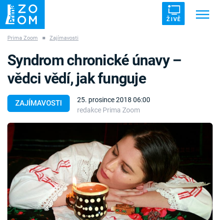
ŽIVĚ
Prima Zoom
■
Zajímavosti
Trendy:
ZRÁDCI
UFO
DRUHÁ SVĚTOVÁ VÁLKA
Syndrom chronické únavy –
ZÁHADY
VETŘELCI DÁVNOVĚKU
vědci vědí, jak funguje
25. prosince 2018 06:00
ZAJÍMAVOSTI
redakce Prima Zoom
Témata
Témata
Pořady
TV Program