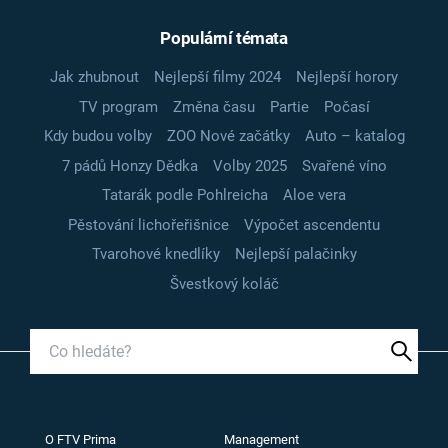
Populární témata
Jak zhubnout
Nejlepší filmy 2024
Nejlepší horory
TV program
Změna času
Partie
Počasí
Kdy budou volby
ZOO Nové začátky
Auto – katalog
7 pádů Honzy Dědka
Volby 2025
Svařené víno
Tatarák podle Pohlreicha
Aloe vera
Pěstování lichořeřišnice
Výpočet ascendentu
Tvarohové knedlíky
Nejlepší palačinky
Švestkový koláč
O FTV Prima
Management