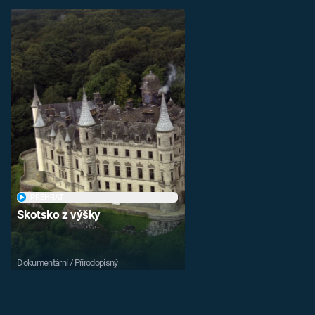
PŘEHRÁT
Skotsko z výšky
Dokumentární / Přírodopisný