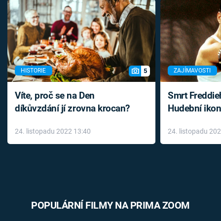
5
HISTORIE
ZAJÍMAVOSTI
Víte, proč se na Den
Smrt Freddie
díkůvzdání jí zrovna krocan?
Hudební ikon
až do konce 
24. listopadu 2022 13:40
24. listopadu 20
léky
POPULÁRNÍ FILMY NA PRIMA ZOOM