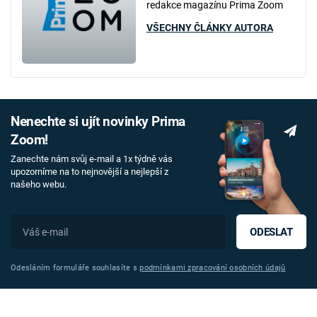
redakce magazínu Prima Zoom
VŠECHNY ČLÁNKY AUTORA
Nenechte si ujít novinky Prima
Zoom!
Zanechte nám svůj e-mail a 1x týdně vás
upozorníme na to nejnovější a nejlepší z
našeho webu.
ODESLAT
Odesláním formuláře souhlasíte s
podmínkami zpracování osobních údajů