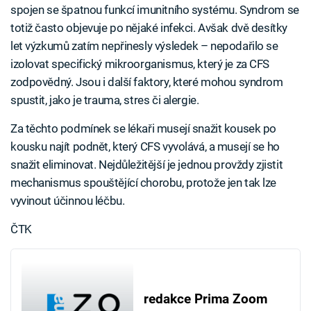
spojen se špatnou funkcí imunitního systému. Syndrom se
totiž často objevuje po nějaké infekci. Avšak dvě desítky
let výzkumů zatím nepřinesly výsledek – nepodařilo se
izolovat specifický mikroorganismus, který je za CFS
zodpovědný. Jsou i další faktory, které mohou syndrom
spustit, jako je trauma, stres či alergie.
Za těchto podmínek se lékaři musejí snažit kousek po
kousku najít podnět, který CFS vyvolává, a musejí se ho
snažit eliminovat. Nejdůležitější je jednou provždy zjistit
mechanismus spouštějící chorobu, protože jen tak lze
vyvinout účinnou léčbu.
ČTK
redakce Prima Zoom