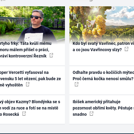
rtyho frky: Táta kvůli mému
Kdo byl svatý Vavřinec, patron v
oru málem přišel o práci,
a co jsou Vavřincovy slzy?
práví kontroverzní Řezník
per Vercetti vyfasoval na
Odhalte pravdu o kočičích mýtec
vensku 5 let vězení, pak bude ze
Proč černá kočka nenosí smůlu?
mě vyhoštěn
vý objev Kazmy? Blondýnka se s
Ibišek americký přitahuje
 vodí za ruce a fotí se na místě
pozornost obřími květy. Pěstuje 
ko Rosecká
snadno