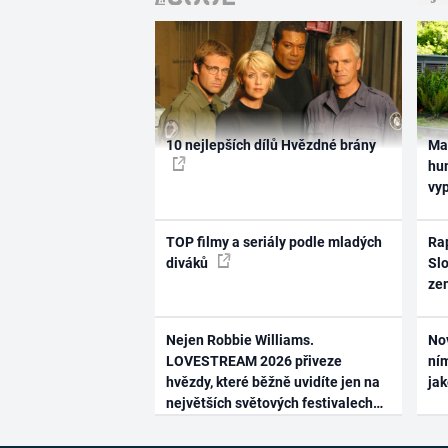
10 nejlepších dílů Hvězdné brány
Ma
hum
vy
TOP filmy a seriály podle mladých
Rap
diváků
Slo
ze
Nejen Robbie Williams.
No
LOVESTREAM 2026 přiveze
ním
hvězdy, které běžně uvidíte jen na
ja
největších světových festivalech