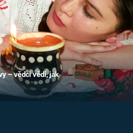
FILMY VERS
REALITA
UFO A
MIMOZEMŠŤANÉ
HORORY VE
REALITA
UTAJENÉ PŘÍBĚHY
ČESKÝCH DĚJIN
OPTICKÉ ILU
KLAMY
ALTERNATIVNÍ
HISTORIE
 – vědci vědí, jak