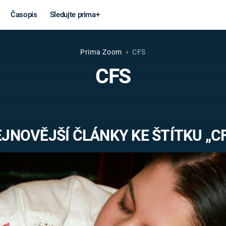
Časopis
Sledujte prima+
Prima Zoom
CFS
Věda a
Války
CFS
technika
STUDENÁ V
KORONAVIRUS
VÁLKA VE
VIETNAMU
VESMÍR
JNOVĚJŠÍ ČLÁNKY KE ŠTÍTKU „C
VÁLEČNÉ FI
MARS
SERIÁLY
Záhady a
Zajímav
konspirace