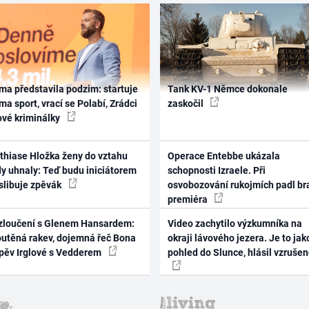
ma představila podzim: startuje
Tank KV-1 Němce dokonale
ma sport, vrací se Polabí, Zrádci
zaskočil
ové kriminálky
thiase Hložka ženy do vztahu
Operace Entebbe ukázala
dy uhnaly: Teď budu iniciátorem
schopnosti Izraele. Při
 slibuje zpěvák
osvobozování rukojmích padl br
premiéra
zloučení s Glenem Hansardem:
Video zachytilo výzkumníka na
outěná rakev, dojemná řeč Bona
okraji lávového jezera. Je to jak
zpěv Irglové s Vedderem
pohled do Slunce, hlásil vzruše