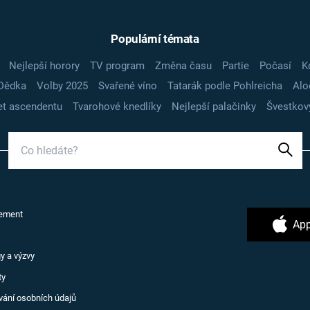
Populární témata
Nejlepší horory
TV program
Změna času
Partie
Počasí
K
Dědka
Volby 2025
Svařené víno
Tatarák podle Pohlreicha
Alo
t ascendentu
Tvarohové knedlíky
Nejlepší palačinky
Švestkov
ement
App
y a výzvy
ty
vání osobních údajů