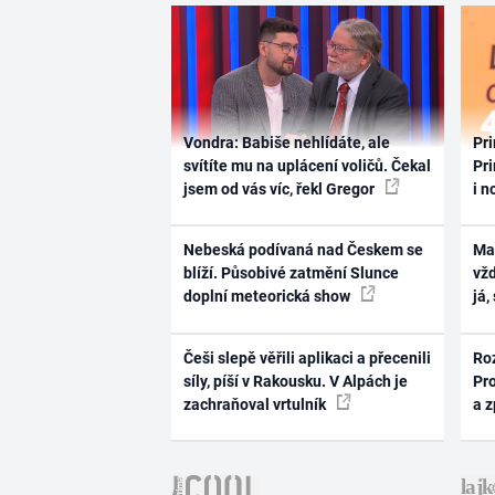
Vondra: Babiše nehlídáte, ale
Pri
svítíte mu na uplácení voličů. Čekal
Pri
jsem od vás víc, řekl Gregor
i n
Nebeská podívaná nad Českem se
Ma
blíží. Působivé zatmění Slunce
vž
doplní meteorická show
já,
Češi slepě věřili aplikaci a přecenili
Ro
síly, píší v Rakousku. V Alpách je
Pr
zachraňoval vrtulník
a 