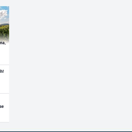
ína,
h!
se