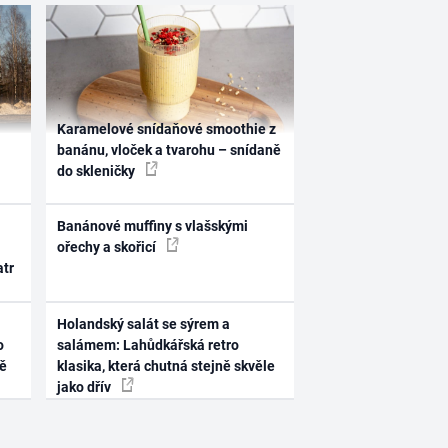
Karamelové snídaňové smoothie z
banánu, vloček a tvarohu – snídaně
do skleničky
Banánové muffiny s vlašskými
ořechy a skořicí
atr
Holandský salát se sýrem a
o
salámem: Lahůdkářská retro
ně
klasika, která chutná stejně skvěle
jako dřív