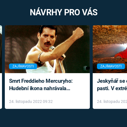
NÁVRHY PRO VÁS
ZAJÍMAVOSTI
ZAJÍMAVOSTI
Smrt Freddieho Mercuryho:
Jeskyňář se c
Hudební ikona nahrávala
pasti. V ext
až do konce života a odmítala
prožil noční
24. listopadu 2022 09:32
24. listopadu 20
léky
klaustrofobi