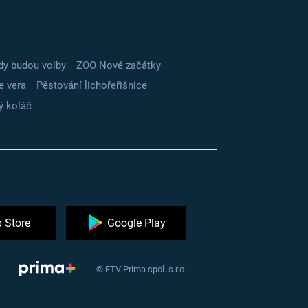
dy budou volby
ZOO Nové začátky
e vera
Pěstování lichořeřišnice
ý koláč
 Store
Google Play
© FTV Prima spol. s r.o.