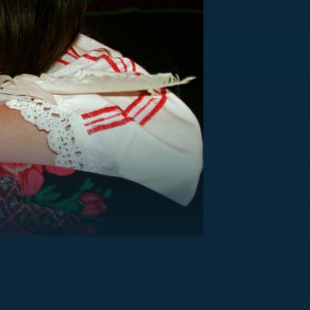
US
RSUS
ZE A