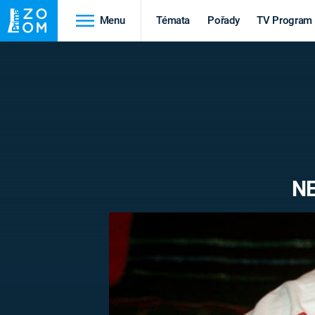
Menu
Témata
Pořady
TV Program
Cestování
Historie
HRADY A ZÁMKY
VIKINGOVÉ
HEDVÁBNÁ STEZKA
EPIDEMIE A
PANDEMIE
PŘÍRODA
NE
STAROVĚKÝ EGYPT
Druhá
Výročí
světová válka