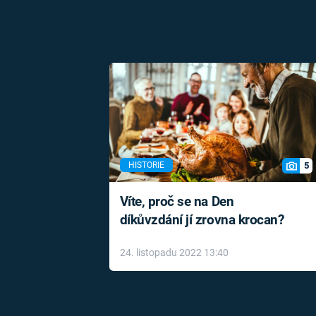
5
HISTORIE
Víte, proč se na Den
díkůvzdání jí zrovna krocan?
24. listopadu 2022 13:40