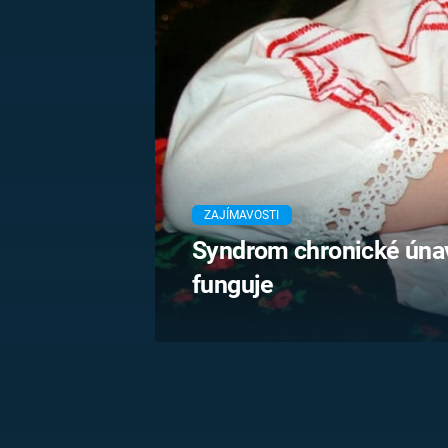
MARIE TEREZIE
ADOLF HITLER
NAPOLEON
BONAPARTE
ATENTÁT NA
REINHARDA
BRITSKÁ
HEYDRICHA
KRÁLOVSKÁ
RODINA
PRVNÍ SVĚTOVÁ
VÁLKA
ZAJÍMAVOSTI
Syndrom chronické únavy
funguje