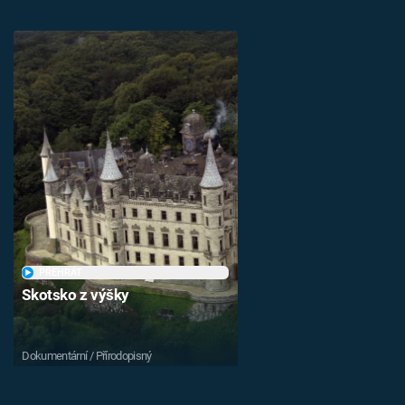
PŘEHRÁT
Skotsko z výšky
Dokumentární / Přírodopisný