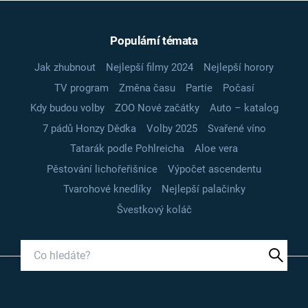
Populární témata
Jak zhubnout
Nejlepší filmy 2024
Nejlepší horory
TV program
Změna času
Partie
Počasí
Kdy budou volby
ZOO Nové začátky
Auto – katalog
7 pádů Honzy Dědka
Volby 2025
Svařené víno
Tatarák podle Pohlreicha
Aloe vera
Pěstování lichořeřišnice
Výpočet ascendentu
Tvarohové knedlíky
Nejlepší palačinky
Švestkový koláč