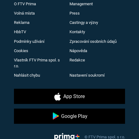
O FTV Prima
Management
Volná místa
Press
Reklama
Castingy a výzvy
HbbTV
Kontakty
Podmínky užívání
Zpracování osobních údajů
Cookies
Nápověda
Vlastník FTV Prima spol. s
Redakce
r.o.
Nahlásit chybu
Nastavení soukromí
App Store
Google Play
© FTV Prima spol. s r.o.