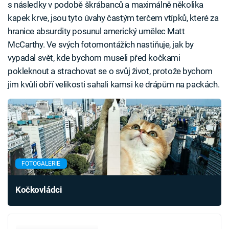
s následky v podobě škrábanců a maximálně několika
kapek krve, jsou tyto úvahy častým terčem vtípků, které za
hranice absurdity posunul americký umělec Matt
McCarthy. Ve svých fotomontážích nastiňuje, jak by
vypadal svět, kde bychom museli před kočkami
pokleknout a strachovat se o svůj život, protože bychom
jim kvůli obří velikosti sahali kamsi ke drápům na packách.
FOTOGALERIE
Kočkovládci