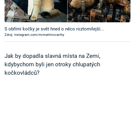
Časopis
Sledujte prima+
S obřími kočky je svět hned o něco roztomilejší...
Zdroj: instagram.com/mrmattmccarthy
Přihlášení
Jak by dopadla slavná místa na Zemi,
Sledujte nás
kdybychom byli jen otroky chlupatých
kočkovládců?