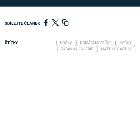
SDÍLEJTE ČLÁNEK
ŠTÍTKY
KOČKA
DOMÁCÍ MAZLÍČCI
KOČKY
ZÁBAVNÁ GALERIE
MATT MCCARTHY