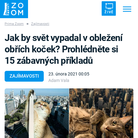
ŽIVĚ
Prima Zoom
■
Zajímavosti
Trendy:
ZRÁDCI
UFO
DRUHÁ SVĚTOVÁ VÁLKA
Jak by svět vypadal v obležení
ZÁHADY
VETŘELCI DÁVNOVĚKU
obřích koček? Prohlédněte si
15 zábavných příkladů
23. února 2021 00:05
ZAJÍMAVOSTI
Adam Vala
Témata
Témata
Pořady
TV Program