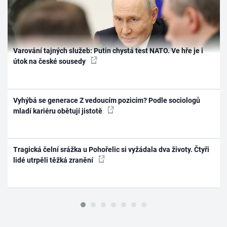
Varování tajných služeb: Putin chystá test NATO. Ve hře je i
útok na české sousedy
Vyhýbá se generace Z vedoucím pozicím? Podle sociologů
mladí kariéru obětují jistotě
Tragická čelní srážka u Pohořelic si vyžádala dva životy. Čtyři
lidé utrpěli těžká zranění