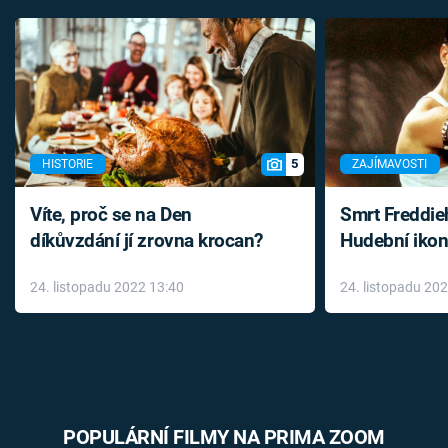
5
HISTORIE
ZAJÍMAVOSTI
Víte, proč se na Den
Smrt Freddie
díkůvzdání jí zrovna krocan?
Hudební ikon
až do konce 
24. listopadu 2022 13:40
24. listopadu 20
léky
POPULÁRNÍ FILMY NA PRIMA ZOOM