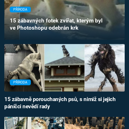
Časopis
PŘÍRODA
Sledujte prima+
15 zábavných fotek zvířat, kterým byl
ve Photoshopu odebrán krk
Přihlášení
Sledujte nás
PŘÍRODA
15 zábavně porouchaných psů, s nimiž si jejich
páníčci nevědí rady