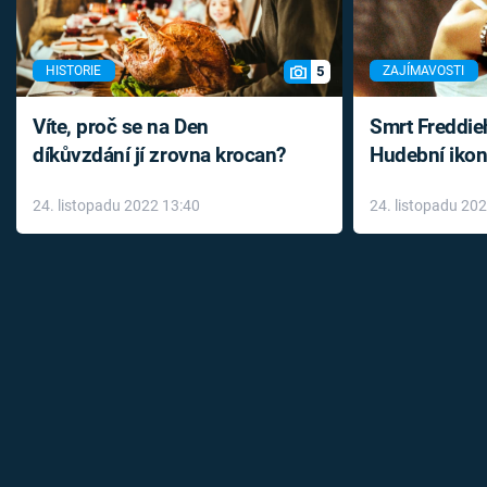
5
HISTORIE
ZAJÍMAVOSTI
Víte, proč se na Den
Smrt Freddie
díkůvzdání jí zrovna krocan?
Hudební ikon
až do konce 
24. listopadu 2022 13:40
24. listopadu 20
léky