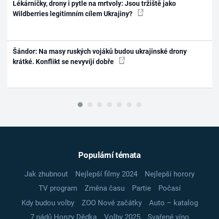
Lékárničky, drony i pytle na mrtvoly: Jsou tržiště jako
Wildberries legitimním cílem Ukrajiny?
Šándor: Na masy ruských vojáků budou ukrajinské drony
krátké. Konflikt se nevyvíjí dobře
Populární témata
Jak zhubnout
Nejlepší filmy 2024
Nejlepší horory
TV program
Změna času
Partie
Počasí
Kdy budou volby
ZOO Nové začátky
Auto – katalog
7 pádů Honzy Dědka
Volby 2025
Svařené víno