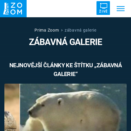
ŽIVĚ
Trendy:
ZRÁDCI
UFO
DRUHÁ SVĚTOVÁ VÁLKA
Prima Zoom
zábavná galerie
ZÁBAVNÁ GALERIE
ZÁHADY
VETŘELCI DÁVNOVĚKU
NEJNOVĚJŠÍ ČLÁNKY KE ŠTÍTKU „ZÁBAVNÁ
GALERIE“
Témata
Témata
Pořady
TV Program