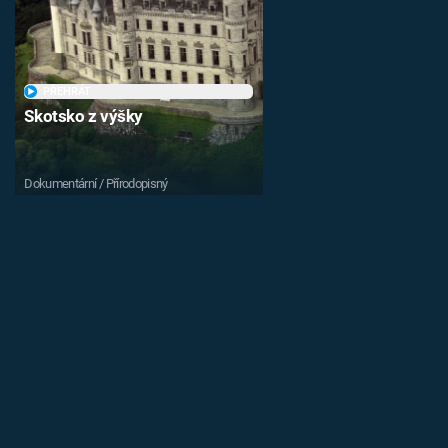
PŘEHRÁT
Skotsko z výšky
Dokumentární / Přírodopisný