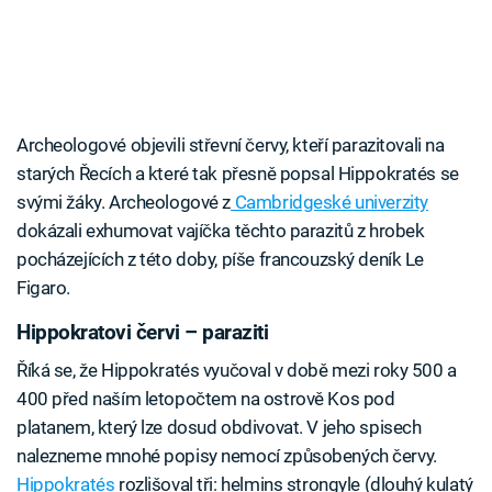
Archeologové objevili střevní červy, kteří parazitovali na
starých Řecích a které tak přesně popsal Hippokratés se
svými žáky. Archeologové z
Cambridgeské univerzity
dokázali exhumovat vajíčka těchto parazitů z hrobek
pocházejících z této doby, píše francouzský deník Le
Figaro.
Hippokratovi červi – paraziti
Říká se, že Hippokratés vyučoval v době mezi roky 500 a
400 před naším letopočtem na ostrově Kos pod
platanem, který lze dosud obdivovat. V jeho spisech
nalezneme mnohé popisy nemocí způsobených červy.
Hippokratés
rozlišoval tři: helmins strongyle (dlouhý kulatý