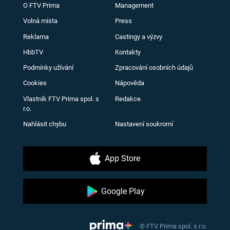
O FTV Prima
Management
Volná místa
Press
Reklama
Castingy a výzvy
HbbTV
Kontakty
Podmínky užívání
Zpracování osobních údajů
Cookies
Nápověda
Vlastník FTV Prima spol. s
Redakce
r.o.
Nahlásit chybu
Nastavení soukromí
App Store
Google Play
© FTV Prima spol. s r.o.