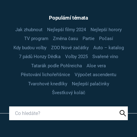
Populární témata
Jak zhubnout
Nejlepší filmy 2024
Nejlepší horory
TV program
Změna času
Partie
Počasí
Kdy budou volby
ZOO Nové začátky
Auto – katalog
7 pádů Honzy Dědka
Volby 2025
Svařené víno
Tatarák podle Pohlreicha
Aloe vera
Pěstování lichořeřišnice
Výpočet ascendentu
Tvarohové knedlíky
Nejlepší palačinky
Švestkový koláč