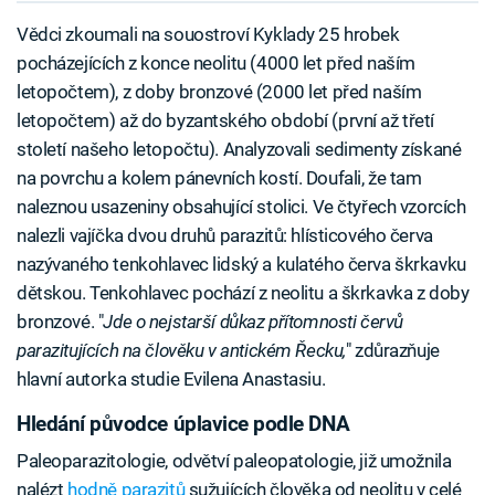
Vědci zkoumali na souostroví Kyklady 25 hrobek
pocházejících z konce neolitu (4000 let před naším
letopočtem), z doby bronzové (2000 let před naším
letopočtem) až do byzantského období (první až třetí
století našeho letopočtu). Analyzovali sedimenty získané
na povrchu a kolem pánevních kostí. Doufali, že tam
naleznou usazeniny obsahující stolici. Ve čtyřech vzorcích
nalezli vajíčka dvou druhů parazitů: hlísticového červa
nazývaného tenkohlavec lidský a kulatého červa škrkavku
dětskou. Tenkohlavec pochází z neolitu a škrkavka z doby
bronzové. "
Jde o nejstarší důkaz přítomnosti červů
parazitujících na člověku v antickém Řecku,
" zdůrazňuje
hlavní autorka studie Evilena Anastasiu.
Hledání původce úplavice podle DNA
Paleoparazitologie, odvětví paleopatologie, již umožnila
nalézt
hodně parazitů
sužujících člověka od neolitu v celé