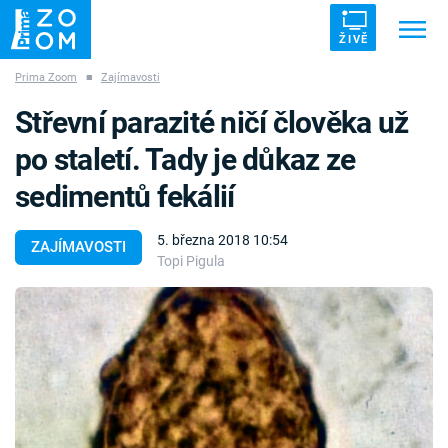
ŽIVĚ
Prima Zoom
■
Zajímavosti
Trendy:
ZRÁDCI
UFO
DRUHÁ SVĚTOVÁ VÁLKA
Střevní parazité ničí člověka už
ZÁHADY
VETŘELCI DÁVNOVĚKU
po staletí. Tady je důkaz ze
sedimentů fekálií
5. března 2018 10:54
ZAJÍMAVOSTI
Topi Pigula
Témata
Témata
Pořady
TV Program