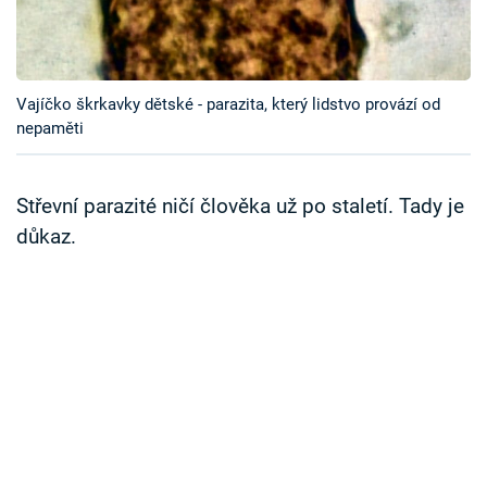
Časopis
Sledujte prima+
Vajíčko škrkavky dětské - parazita, který lidstvo provází od
nepaměti
Přihlášení
Střevní parazité ničí člověka už po staletí. Tady je
Sledujte nás
důkaz.