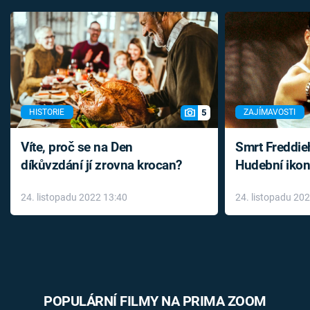
5
HISTORIE
ZAJÍMAVOSTI
Víte, proč se na Den
Smrt Freddie
díkůvzdání jí zrovna krocan?
Hudební ikon
až do konce 
24. listopadu 2022 13:40
24. listopadu 20
léky
POPULÁRNÍ FILMY NA PRIMA ZOOM