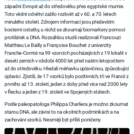
západní Evropě až do středověku přes egyptské mumie.
Toto vědní odvětví zažilo rozkvět až v 60. a 70. letech
minulého století. Zdrojem informací jsou především
kosterní ostatky, u nichž se zkoumají biomarkery pomocí
protilátek a DNA. Rozsáhlou studii realizovali Francouzi
Matthieu Le Bailly a Françoise Bouchet z univerzity
Franche-Comté na 99 vzorcích pocházejících z 19 lokalit v
deseti zemích v období 4000 let před naším letopočtem
až do středověku. Hledali měňavku úplavičnou, způsobující
úplavici. Zjistili, že 17 vzorků bylo pozitivních, tři ve Francii z
prvního až 13. století, jeden z doby před více než 2000 lety
v Řecku a jeden z 19. století ve Spojených státech.
Podle paleopatologa Philippa Charliera je možno zkoumat
starou DNA, ale závisí to na okolních podmínkách a na
zachování vzorků. Nesmějí být příliš poničeny.