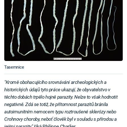
Tasemnice
"Kromě obohacujícího srovnávání archeologických a
historických údajů tyto práce ukazují, že obyvatelstvo v
těchto dobách trpělo hojně parazity. Nelze to však hodnotit
negativně. Zdá se totiž, že přítomnost parazitů bránila
autoimunitním nemocem typu roztroušené sklerózy nebo
Crohnovy choroby, neboť člověk byl v souladu s přírodou a
jejími parazity
," říká Philippe Charlier.