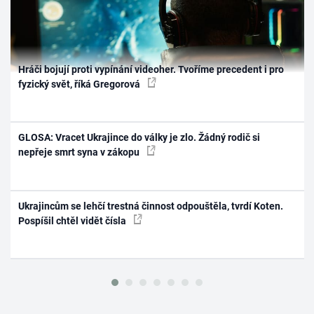
Hráči bojují proti vypínání videoher. Tvoříme precedent i pro
fyzický svět, říká Gregorová
GLOSA: Vracet Ukrajince do války je zlo. Žádný rodič si
nepřeje smrt syna v zákopu
Ukrajincům se lehčí trestná činnost odpouštěla, tvrdí Koten.
Pospíšil chtěl vidět čísla