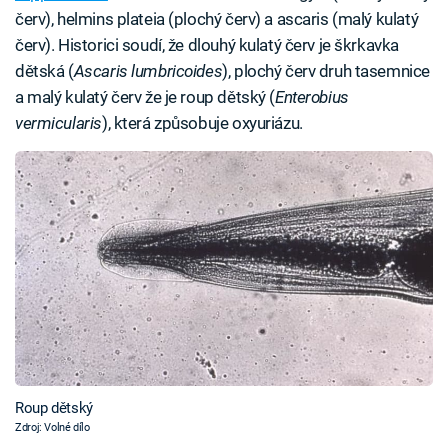
červ), helmins plateia (plochý červ) a ascaris (malý kulatý
červ). Historici soudí, že dlouhý kulatý červ je škrkavka
dětská (
Ascaris lumbricoides
), plochý červ druh tasemnice
a malý kulatý červ že je roup dětský (
Enterobius
vermicularis
), která způsobuje oxyuriázu.
Roup dětský
Zdroj: Volné dílo