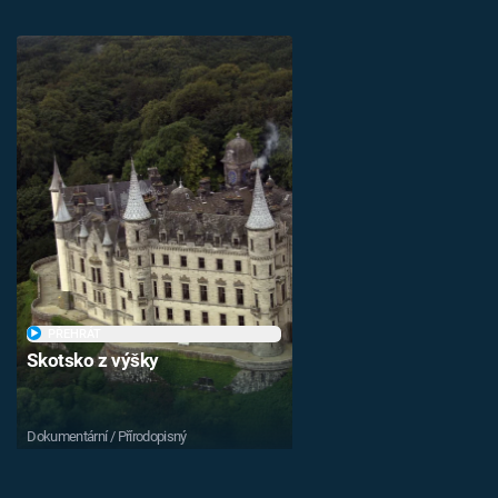
PŘEHRÁT
Skotsko z výšky
Dokumentární / Přírodopisný