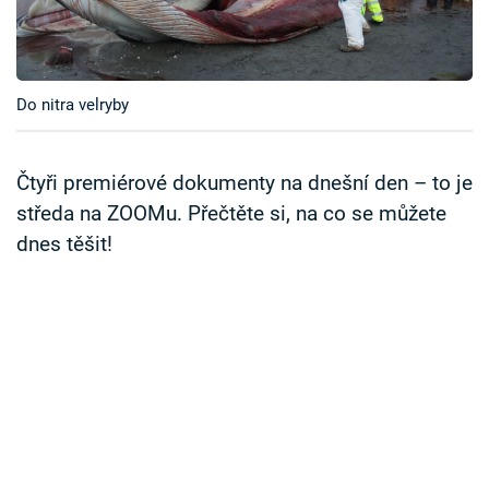
Časopis
Sledujte prima+
Do nitra velryby
Přihlášení
Čtyři premiérové dokumenty na dnešní den – to je
středa na ZOOMu. Přečtěte si, na co se můžete
Sledujte nás
dnes těšit!