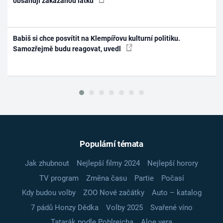
obsahují zakázanou látku
Babiš si chce posvítit na Klempířovu kulturní politiku.
Samozřejmě budu reagovat, uvedl
Populární témata
Jak zhubnout
Nejlepší filmy 2024
Nejlepší horory
TV program
Změna času
Partie
Počasí
Kdy budou volby
ZOO Nové začátky
Auto – katalog
7 pádů Honzy Dědka
Volby 2025
Svařené víno
Tatarák podle Pohlreicha
Aloe vera