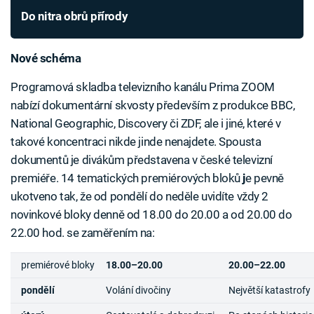
Do nitra obrů přírody
Nové schéma
Programová skladba televizního kanálu Prima ZOOM
nabízí dokumentární skvosty především z produkce BBC,
National Geographic, Discovery či ZDF, ale i jiné, které v
takové koncentraci nikde jinde nenajdete. Spousta
dokumentů je divákům představena v české televizní
premiéře. 14 tematických premiérových bloků
j
e pevně
ukotveno tak, že od pondělí do neděle uvidíte vždy 2
novinkové bloky denně od 18.00 do 20.00 a od 20.00 do
22.00 hod. se zaměřením na:
premiérové bloky
18.00–20.00
20.00–22.00
pondělí
Volání divočiny
Největší katastrofy