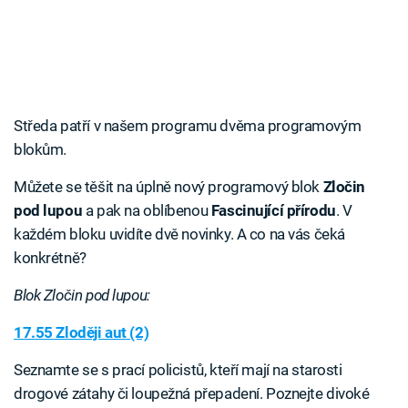
Středa patří v našem programu dvěma programovým
blokům.
Můžete se těšit na úplně nový programový blok
Zločin
pod lupou
a pak na oblíbenou
Fascinující přírodu
. V
každém bloku uvidíte dvě novinky. A co na vás čeká
konkrétně?
Blok Zločin pod lupou:
17.55 Zloději aut (2)
Seznamte se s prací policistů, kteří mají na starosti
drogové zátahy či loupežná přepadení. Poznejte divoké