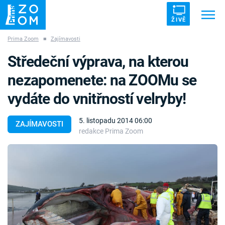
ŽIVĚ
Prima Zoom
■
Zajímavosti
Trendy:
ZRÁDCI
UFO
DRUHÁ SVĚTOVÁ VÁLKA
Středeční výprava, na kterou
ZÁHADY
VETŘELCI DÁVNOVĚKU
nezapomenete: na ZOOMu se
vydáte do vnitřností velryby!
5. listopadu 2014 06:00
ZAJÍMAVOSTI
redakce Prima Zoom
Témata
Témata
Pořady
TV Program