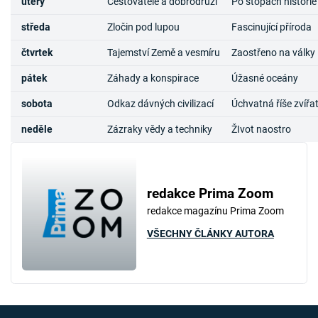
úterý
Cestovatelé a dobrodruzi
Po stopách historie
středa
Zločin pod lupou
Fascinující příroda
čtvrtek
Tajemství Země a vesmíru
Zaostřeno na války
pátek
Záhady a konspirace
Úžasné oceány
sobota
Odkaz dávných civilizací
Úchvatná říše zvířa
neděle
Zázraky vědy a techniky
ŽIvot naostro
redakce Prima Zoom
redakce magazínu Prima Zoom
VŠECHNY ČLÁNKY AUTORA