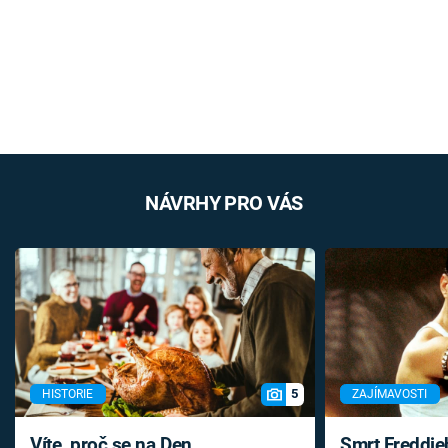
NÁVRHY PRO VÁS
5
HISTORIE
ZAJÍMAVOSTI
Víte, proč se na Den
Smrt Freddie