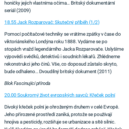
honičky jejich vlastníma očima… Britský dokumentární
seriál (2009)
18.55 Jack Rozparovač: Skutečný příběh (1/2)
Pomocí počítačové techniky se vrátíme zpátky v čase do
viktoriánského Londýna roku 1888. Vydáme se po
stopách vražd legendárního Jacka Rozparovače. Uslyšíme
výpovědi svědků, detektivů i soudních lékařů. Zhlédneme
rekonstrukci jeho činů. Vše, co doposud zůstalo skryto,
bude odhaleno… Dvoudílný britský dokument (2011)
Blok Fascinující příroda
20.00 Soukromý život evropských savců: Křeček polní
Divoký křeček polní je ohroženým druhem v celé Evropě.
Jeho přirozené prostředí zaniká, protože se používají
hnojiva a pesticidy, rozšiřuje se urbanizace a sítě silnic.