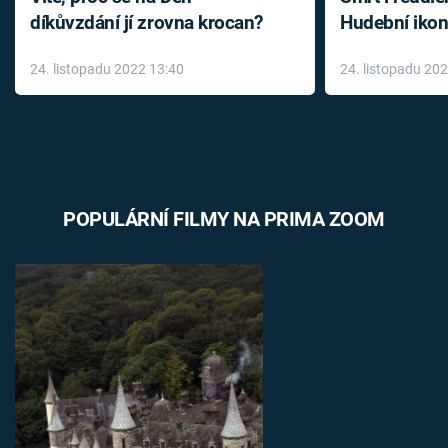
díkůvzdání jí zrovna krocan?
Hudební ikon
až do konce 
24. listopadu 2022 13:40
24. listopadu 20
léky
POPULÁRNÍ FILMY NA PRIMA ZOOM