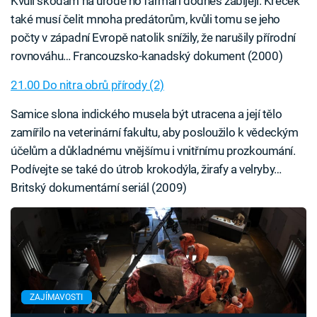
Kvůli škodám na úrodě ho farmáři dodnes zabíjejí. Křeček
také musí čelit mnoha predátorům, kvůli tomu se jeho
počty v západní Evropě natolik snížily, že narušily přírodní
rovnováhu… Francouzsko-kanadský dokument (2000)
21.00 Do nitra obrů přírody (2)
Samice slona indického musela být utracena a její tělo
zamířilo na veterinární fakultu, aby posloužilo k vědeckým
účelům a důkladnému vnějšímu i vnitřnímu prozkoumání.
Podívejte se také do útrob krokodýla, žirafy a velryby…
Britský dokumentární seriál (2009)
ZAJÍMAVOSTI