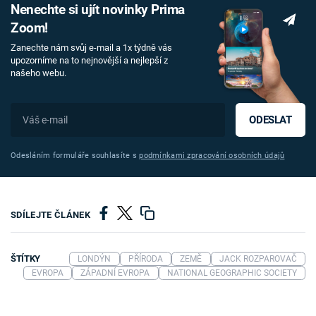
Nenechte si ujít novinky Prima
Zoom!
Zanechte nám svůj e-mail a 1x týdně vás
upozorníme na to nejnovější a nejlepší z
našeho webu.
ODESLAT
Odesláním formuláře souhlasíte s
podmínkami zpracování osobních údajů
SDÍLEJTE ČLÁNEK
ŠTÍTKY
LONDÝN
PŘÍRODA
ZEMĚ
JACK ROZPAROVAČ
EVROPA
ZÁPADNÍ EVROPA
NATIONAL GEOGRAPHIC SOCIETY