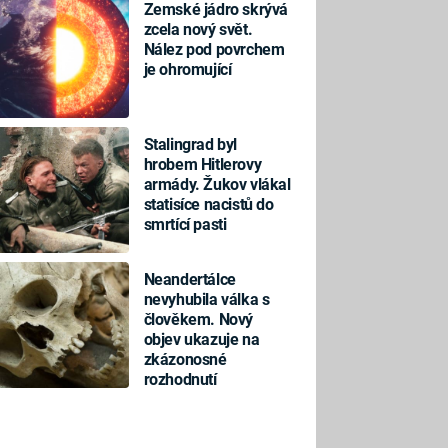
Zemské jádro skrývá
zcela nový svět.
Nález pod povrchem
je ohromující
Stalingrad byl
hrobem Hitlerovy
armády. Žukov vlákal
statisíce nacistů do
smrtící pasti
Neandertálce
nevyhubila válka s
člověkem. Nový
objev ukazuje na
zkázonosné
rozhodnutí