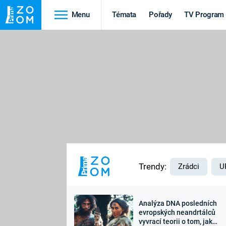
Menu
Témata
Pořady
TV Program
Cestování
Historie
HRADY A ZÁMKY
VIKINGOVÉ
HEDVÁBNÁ STEZKA
EPIDEMIE A
PANDEMIE
PŘÍRODA
STAROVĚKÝ EGYPT
Trendy:
Zrádci
U
Analýza DNA posledních
Druhá
Výročí
evropských neandrtálců
vyvrací teorii o tom, jak
světová válka