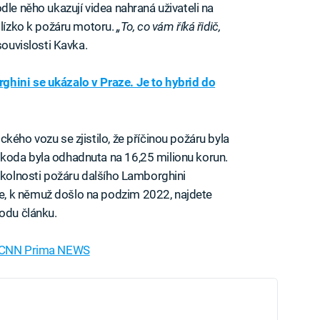
dle něho ukazují videa nahraná uživateli na
blízko k požáru motoru.
„To, co vám říká řidič,
souvislosti Kavka.
hini se ukázalo v Praze. Je to hybrid do
kého vozu se zjistilo, že příčinou požáru byla
koda byla odhadnuta na 16,25 milionu korun.
 okolnosti požáru dalšího Lamborghini
, k němuž došlo na podzim 2022, najdete
odu článku.
CNN Prima NEWS