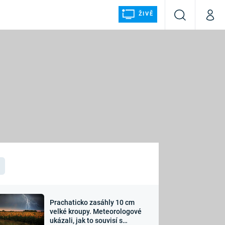
ŽIVĚ
Vyhledávání
Můj p
Prima+
ÁLKA
CNN Prima NEWS
Prima FRESH
Prima LIVING
LMY A
Prima Ženy
Prima LAJK
Prachaticko zasáhly 10 cm
osti
velké kroupy. Meteorologové
Sledujte nás
ukázali, jak to souvisí s