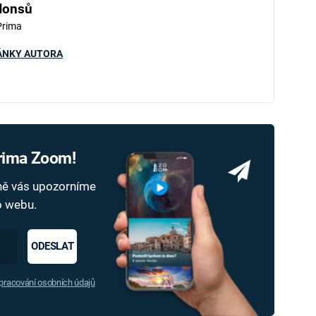
Honsů
Prima
ÁNKY AUTORA
Prima Zoom!
dně vás upozorníme
ho webu.
ODESLAT
racování osobních údajů