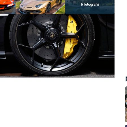
6 fotografií
ledna 2020 pár desítek metrů před
é Troji za své, bylo Lamborghini
 v limitované edici a měl najeto