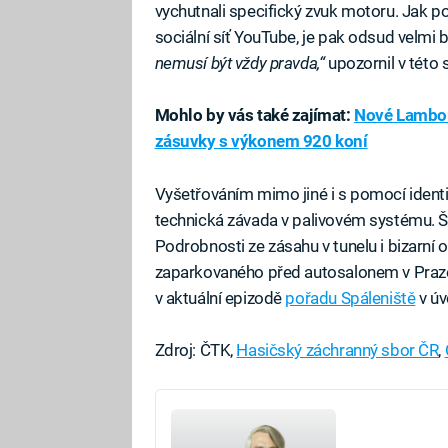
vychutnali specifický zvuk motoru. Jak po
sociální síť YouTube, je pak odsud velmi 
nemusí být vždy pravda,“
upozornil v této 
Mohlo by vás také zajímat:
Nové Lamborg
zásuvky s výkonem 920 koní
Vyšetřováním mimo jiné i s pomocí identic
technická závada v palivovém systému. Š
Podrobnosti ze zásahu v tunelu i bizarní
zaparkovaného před autosalonem v Praze
v aktuální epizodě
pořadu Spáleniště
v úv
Zdroj: ČTK,
Hasičský záchranný sbor ČR
,