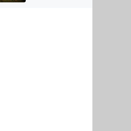
US
tornádem
RSUS
ZE A