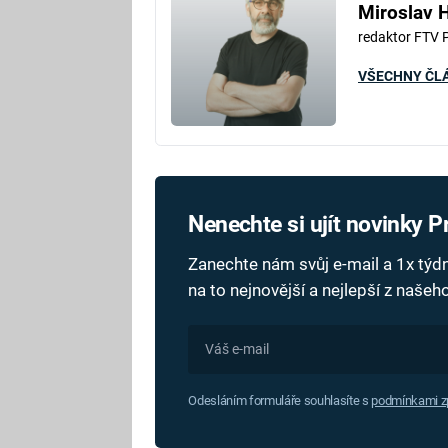
Miroslav 
redaktor FTV 
VŠECHNY ČL
Nenechte si ujít novinky 
Zanechte nám svůj e-mail a 1x tý
na to nejnovější a nejlepší z naše
Odesláním formuláře souhlasíte s
podmínkami zp