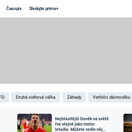
Časopis
Sledujte prima+
Věda a
Války
technika
STUDENÁ V
KORONAVIRUS
VÁLKA VE
VIETNAMU
VESMÍR
VÁLEČNÉ FI
MARS
SERIÁLY
FO
Druhá světová válka
Záhady
Vetřelci dávnověku
Nejhlasitější člověk na světě
Záhady a
Zajímav
řve stejně jako motor
letadla. Můžete vedle něj
konspirace