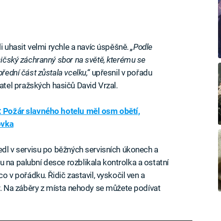
li uhasit velmi rychle a navíc úspěšně.
„Podle
asičský záchranný sbor na světě, kterému se
řední část zůstala vcelku,“
upřesnil v pořadu
el pražských hasičů David Vrzal.
: Požár slavného hotelu měl osm obětí,
ovka
vedl v servisu po běžných servisních úkonech a
 na palubní desce rozblikala kontrolka a ostatní
co v pořádku. Řidič zastavil, vyskočil ven a
eny. Na záběry z místa nehody se můžete podívat