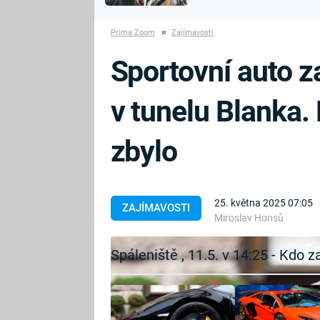
MARIE TEREZIE
vyhynuli
ADOLF HITLER
NAPOLEON
Prima Zoom
■
Zajímavosti
BONAPARTE
ATENTÁT NA
Sportovní auto z
REINHARDA
BRITSKÁ
HEYDRICHA
KRÁLOVSKÁ
v tunelu Blanka. 
RODINA
PRVNÍ SVĚTOVÁ
VÁLKA
zbylo
25. května 2025 07:05
ZAJÍMAVOSTI
Miroslav Honsů
Fa
Spáleniště , 11.5. v 14:25 - Kdo 