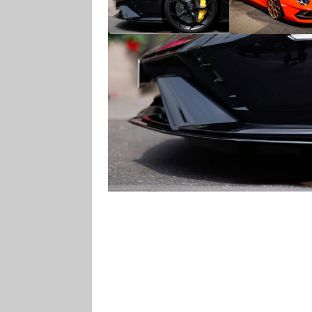
Luxusním vozem, který vzal 16. 
vyústěním tunelu Blanka v pražsk
Aventador. Celokarbonový vůz byl
pouhých 320 km.