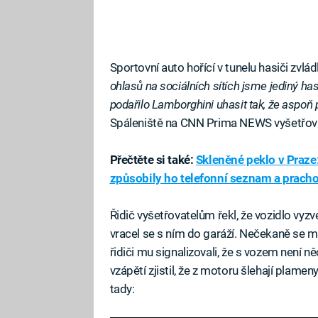
Sportovní auto hořící v tunelu hasiči zvlád
ohlasů na sociálních sítích jsme jediný h
podařilo Lamborghini uhasit tak, že aspoň p
Spáleniště na CNN Prima NEWS vyšetřovat
Přečtěte si také:
Skleněné peklo v Praze
způsobily ho telefonní seznam a prach
Řidič vyšetřovatelům řekl, že vozidlo vyz
vracel se s ním do garáží. Nečekaně se mu
řidiči mu signalizovali, že s vozem není ně
vzápětí zjistil, že z motoru šlehají plam
tady: