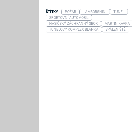
ŠTÍTKY
POŽÁR
LAMBORGHINI
TUNEL
SPORTOVNÍ AUTOMOBIL
HASIČSKÝ ZÁCHRANNÝ SBOR
MARTIN KAVKA
TUNELOVÝ KOMPLEX BLANKA
SPÁLENIŠTĚ