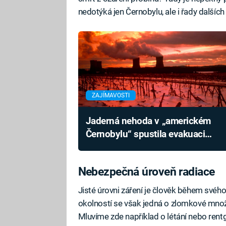
nedotýká jen Černobylu, ale i řady dalšíc
ZAJÍMAVOSTI
Jaderná nehoda v „americkém
Černobylu“ spustila evakuaci
140 000 lidí. Selhání přineslo
zásadní změny
Nebezpečná úroveň radiace
Jisté úrovni záření je člověk během svého
okolností se však jedná o zlomkové množst
Mluvíme zde například o létání nebo rent