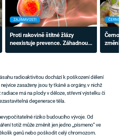
ZAJÍMAVOSTI
ČERNOBYL
Proti rakovině štítné žlázy
Černobylská 
neexistuje prevence. Záhadnou
změnila tamn
nemoc v Evropě ovlivnil
může pomoci
Černobyl
 zásahu radioaktivitou dochází k poškození dělení
nejvíce zasaženy jsou ty tkáně a orgány, v nichž
 radiace má na plody v děloze, střevní výstelku či
ezastavitelná degenerace těla.
vypočitatelné riziko budoucího vývoje. Od
áření totiž může změnit jen jedno „písmeno“ ve
několik genů nebo poškodit celý chromozom.