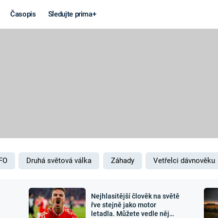
Časopis
Sledujte prima+
Věda a
Války
technika
STUDENÁ V
KORONAVIRUS
VÁLKA VE
VIETNAMU
VESMÍR
VÁLEČNÉ FI
MARS
SERIÁLY
FO
Druhá světová válka
Záhady
Vetřelci dávnověku
Nejhlasitější člověk na světě
Záhady a
Zajímav
řve stejně jako motor
letadla. Můžete vedle něj
konspirace