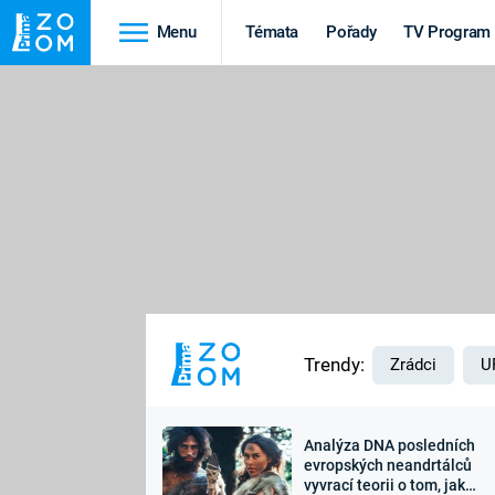
Menu
Témata
Pořady
TV Program
Cestování
Historie
HRADY A ZÁMKY
VIKINGOVÉ
HEDVÁBNÁ STEZKA
EPIDEMIE A
PANDEMIE
PŘÍRODA
STAROVĚKÝ EGYPT
Trendy:
Zrádci
U
Analýza DNA posledních
Druhá
Výročí
evropských neandrtálců
vyvrací teorii o tom, jak
světová válka