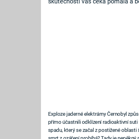
skutečnosti vás čeká pomalá a bo
Exploze jaderné elektrárny Černobyl způsob
přímo účastnili odklízení radioaktivní suti v
spadu, který se začal z postižené oblasti š
smrt z ozáření probíhá? Tady je nepěkný