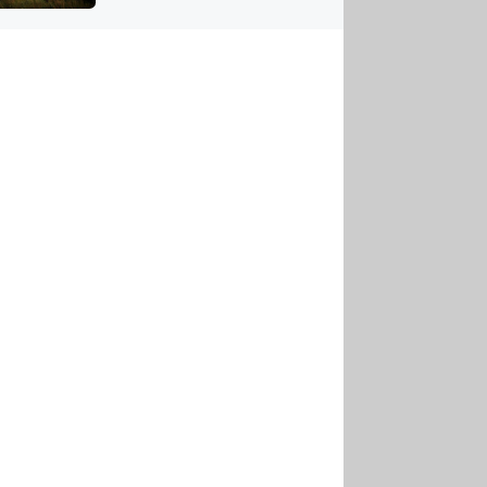
US
tornádem
RSUS
ZE A