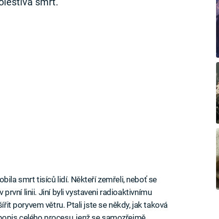
lestivá smrt.
ila smrt tisíců lidí. Někteří zemřeli, neboť se
 první linii. Jiní byli vystaveni radioaktivnímu
ířit poryvem větru. Ptali jste se někdy, jak taková
 popis celého procesu, jenž se samozřejmě