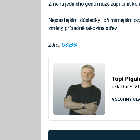
Změna jediného genu může zapříčinit ko
Nejčastějšími důsledky i při mírnějším oz
změny, případně rakovina střev.
Zdroj:
US EPA
Fa
Topi Pigul
redaktor FTV 
VŠECHNY ČL