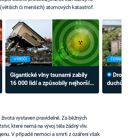
h (větších či menších) atomových katastrof.
VÝROČÍ
ČERNOBYL
Gigantické vlny tsunami zabily
Dron se proletěl městem
16 000 lidí a způsobily nejhorší
duchů u Čern
jadernou havárii od Černobylu
na záběry, k
 života vystaven pravidelně. Za běžných
ví, které nemá na vývoj těla žádný vliv.
genu. V případě nemoci a smrti z ozáření však