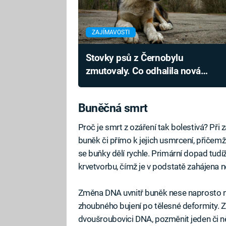
ZAJÍMAVOSTI
Stovky psů z Černobylu
zmutovaly. Co odhalila nová
analýza jejich DNA?
Buněčná smrt
Proč je smrt z ozáření tak bolestivá? Při
buněk či přímo k jejich usmrcení, přičemž 
se buňky dělí rychle. Primární dopad tudíž
krvetvorbu, čímž je v podstatě zahájena n
Změna DNA uvnitř buněk nese naprosto ne
zhoubného bujení po tělesné deformity. Z
dvoušroubovici DNA, pozměnit jeden či 