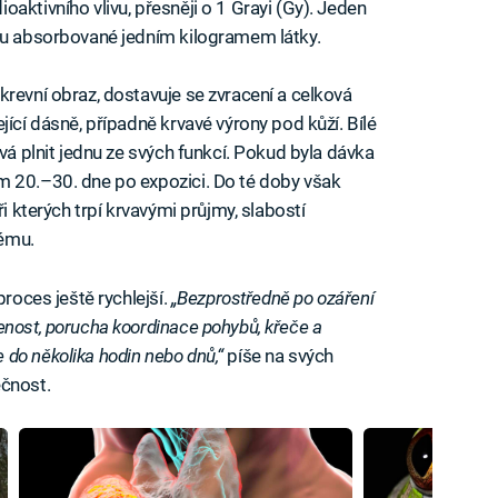
aktivního vlivu, přesněji o 1 Grayi (Gy). Jeden
ulu absorbované jedním kilogramem látky.
krevní obraz, dostavuje se zvracení a celková
jící dásně, případně krvavé výrony pod kůží. Bílé
ává plnit jednu ze svých funkcí. Pokud byla dávka
m 20.–30. dne po expozici. Do té doby však
ři kterých trpí krvavými průjmy, slabostí
ému.
proces ještě rychlejší.
„Bezprostředně po ozáření
enost, porucha koordinace pohybů, křeče a
do několika hodin nebo dnů,“
píše na svých
ečnost.