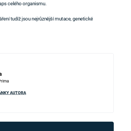
laps celého organismu.
áření tudíž jsou nejrůznější mutace, genetické
iled to fetch
a
Prima
ÁNKY AUTORA