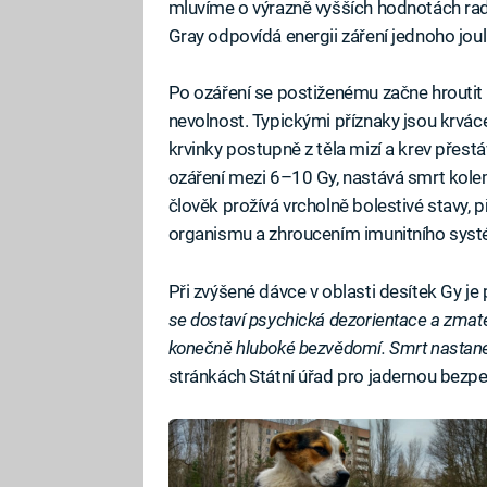
mluvíme o výrazně vyšších hodnotách radio
Gray odpovídá energii záření jednoho jo
Po ozáření se postiženému začne hroutit 
nevolnost. Typickými příznaky jsou krváce
krvinky postupně z těla mizí a krev přest
ozáření mezi 6–10 Gy, nastává smrt kole
člověk prožívá vrcholně bolestivé stavy, p
organismu a zhroucením imunitního syst
Při zvýšené dávce v oblasti desítek Gy je 
se dostaví psychická dezorientace a zmat
konečně hluboké bezvědomí. Smrt nastane 
stránkách Státní úřad pro jadernou bezp