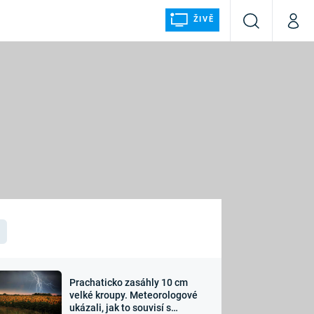
ŽIVĚ
Vyhledávání
Můj p
Prima+
ÁLKA
CNN Prima NEWS
Prima FRESH
Prima LIVING
LMY A
Prima Ženy
Prima LAJK
Prachaticko zasáhly 10 cm
osti
velké kroupy. Meteorologové
Sledujte nás
ukázali, jak to souvisí s