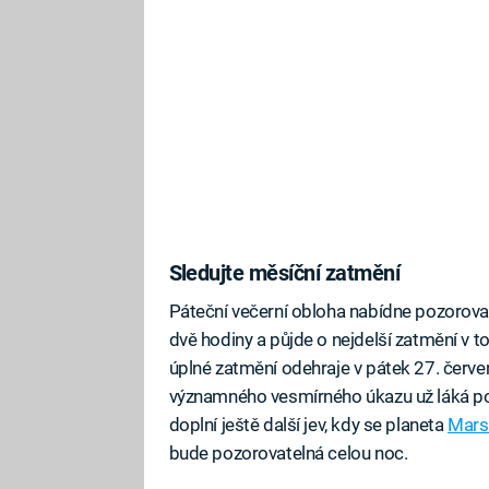
Sledujte měsíční zatmění
Páteční večerní obloha nabídne pozorova
dvě hodiny a půjde o nejdelší zatmění v to
úplné zatmění odehraje v pátek 27. červ
významného vesmírného úkazu už láká po
doplní ještě další jev, kdy se planeta
Mar
bude pozorovatelná celou noc.