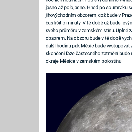
jasno až polojasno. Hned po soumraku se 
jihovýchodním obzorem, což bude v Praze
čas lišit o minuty. V té době už bude le
svého průměru v zemském stínu. Úplné z
obzorem. Na obzoru bude v té době vychá
další hodinu pak Měsíc bude vystupovat 
skončení fáze částečného zatmění bude 
okraje Měsíce v zemském polostínu.