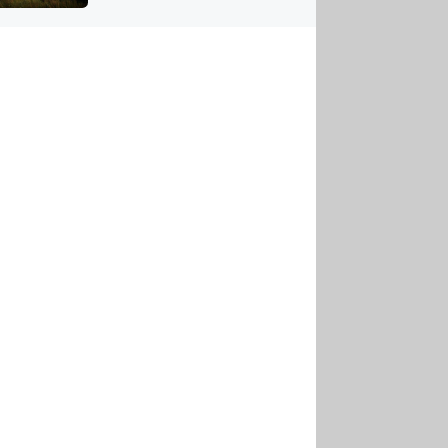
US
tornádem
RSUS
ZE A