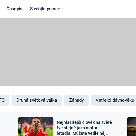
Časopis
Sledujte prima+
Věda a
Války
technika
STUDENÁ V
KORONAVIRUS
VÁLKA VE
VIETNAMU
VESMÍR
VÁLEČNÉ FI
MARS
SERIÁLY
FO
Druhá světová válka
Záhady
Vetřelci dávnověku
Nejhlasitější člověk na světě
Záhady a
Zajímav
řve stejně jako motor
letadla. Můžete vedle něj
konspirace