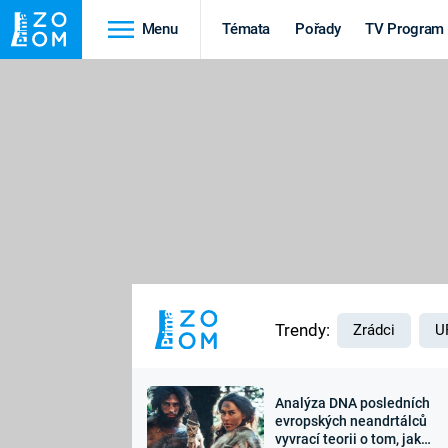
Menu
Témata
Pořady
TV Program
Cestování
Historie
HRADY A ZÁMKY
VIKINGOVÉ
HEDVÁBNÁ STEZKA
EPIDEMIE A
PANDEMIE
PŘÍRODA
STAROVĚKÝ EGYPT
Trendy:
Zrádci
U
Analýza DNA posledních
Druhá
Výročí
evropských neandrtálců
vyvrací teorii o tom, jak
světová válka