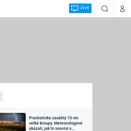
ŽIVĚ
Vyhledávání
Můj p
Prima+
ÁLKA
CNN Prima NEWS
Prima FRESH
Prima LIVING
LMY A
Prima Ženy
Prima LAJK
Prachaticko zasáhly 10 cm
osti
velké kroupy. Meteorologové
Sledujte nás
ukázali, jak to souvisí s