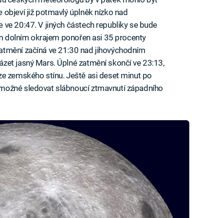
objeví již potmavlý úplněk nízko nad
 ve 20:47. V jiných částech republiky se bude
vým dolním okrajem ponořen asi 35 procenty
atmění začíná ve 21:30 nad jihovýchodním
zet jasný Mars. Úplné zatmění skončí ve 23:13,
ze zemského stínu. Ještě asi deset minut po
možné sledovat slábnoucí ztmavnutí západního