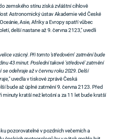
o zemského stínu získá zvláštní cihlově
dálost Astronomický ústav Akademie věd České
 Oceánie, Asie, Afriky a Evropy spatří vůbec
etí, delší nastane až 9. června 2123," uvedli
velice vzácný. Při tomto 'středovém' zatmění bude
nu 43 minut. Poslední takové 'středové' zatmění
í se odehraje až v červnu roku 2029. Delší
raje,
" uvedla v tiskové zprávě Česká
lší bude až úplné zatmění 9. června 2123. Před
 minuty kratší než letošní a za 11 let bude kratší
ku pozorovatelné v pozdních večerních a
edu českých meteorologů by v pátek mohlo být