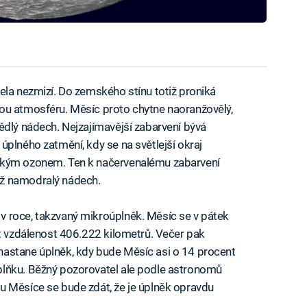
ela nezmizí. Do zemského stínu totiž proniká
ou atmosféru. Měsíc proto chytne naoranžovělý,
ědlý nádech. Nejzajímavější zabarvení bývá
úplného zatmění, kdy se na světlejší okraj
ským ozonem. Ten k načervenalému zabarvení
ž namodralý nádech.
 roce, takzvaný mikroúplněk. Měsíc se v pátek
it vzdálenost 406.222 kilometrů. Večer pak
astane úplněk, kdy bude Měsíc asi o 14 procent
plňku. Běžný pozorovatel ale podle astronomů
u Měsíce se bude zdát, že je úplněk opravdu