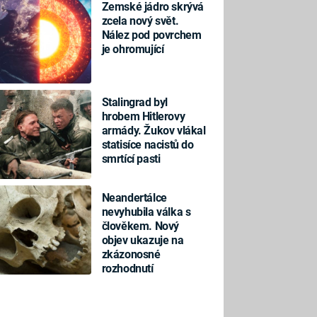
Zemské jádro skrývá
zcela nový svět.
Nález pod povrchem
je ohromující
Stalingrad byl
hrobem Hitlerovy
armády. Žukov vlákal
statisíce nacistů do
smrtící pasti
Neandertálce
nevyhubila válka s
člověkem. Nový
objev ukazuje na
zkázonosné
rozhodnutí