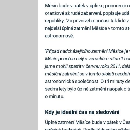
Měsíc bude v pátek v úplňku, ponořením d
oranžové až rudé zabarvení, popisuje u
republiky. "Za příznivého počasí tak lidé z
nejdelší úplné zatmění Měsíce v tomto stol
astronomové.
"
Případ nadcházejícího zatmění Měsíce je 
Měsíc ponořen celý v zemském stínu 1 hodi
jsme mohli spatřit v červnu roku 2011, dalš
měsíční zatmění se v tomto století neodeh
astronomická společnost. O tři minuty de
sedmi lety bylo úplné zatmění naopak o tři
o minutu.
Kdy je ideální čas na sledování
Úplné zatmění Měsíce bude v pátek v Čes
nočních hodinách. Podle týdenního výhl