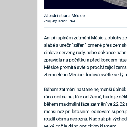
Západní strana Měsíce
Zdroj: Jay Tanner – N/A
Ani při úplném zatmění Měsíc z oblohy zc
slabé sluneční záření lomené přes zemsk
cihlově červený, rudý, nebo dokonce nahn
zpravidla na počátku a před koncem fáze 
Měsíce promítá světlo procházející zem
ztemnělého Měsíce dodává světle šedý a
Během zatmění nastane nejmenší úplněk v
ráno ocitne nejdále od Země, bude je děl
během maximální fáze zatmění ve 22:22 n
menší než při letošním lednovém superú
rozdíl očima nepozná. Naopak při východ
velký, což je dáno optickým klamem.