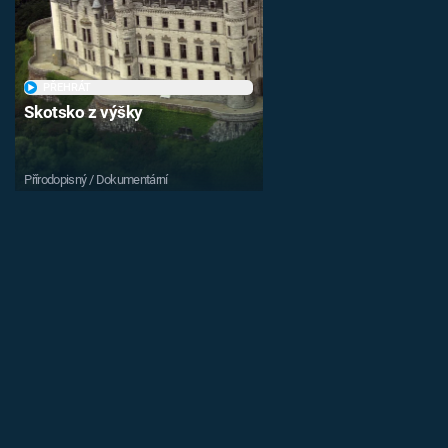
PŘEHRÁT
Skotsko z výšky
Přírodopisný / Dokumentární