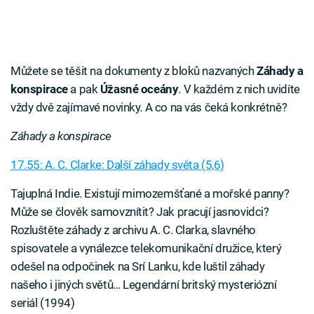
Můžete se těšit na dokumenty z bloků nazvaných
Záhady a
konspirace
a pak
Úžasné oceány
. V každém z nich uvidíte
vždy dvě zajímavé novinky. A co na vás čeká konkrétně?
Záhady a konspirace
17.55: A. C. Clarke: Další záhady světa (5,6)
Tajuplná Indie. Existují mimozemšťané a mořské panny?
Může se člověk samovznítit? Jak pracují jasnovidci?
Rozluštěte záhady z archivu A. C. Clarka, slavného
spisovatele a vynálezce telekomunikační družice, který
odešel na odpočinek na Srí Lanku, kde luštil záhady
našeho i jiných světů… Legendární britský mysteriózní
seriál (1994)