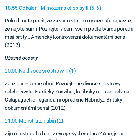
18.55 Odhalení: Mimozemské spisy II (5, 6)
Pokud máte pocit, že za vším stojí mimozemšťané, vězte,
že nejste sami. Poznejte, v čem všem podle tvůrců pořadu
mají prsty… Americký kontroverzní dokumentární seriál
(2012)
Úžasné oceány
20.00 Nejdivočejší ostrovy II (1)
Zanzibar – země obrů. Poznejte nejdivočejší ostrovy
celého světa. Exotický Zanzibar, karibský ráj, svět želv na
Galapágách či legendami opředené Hebridy… Britský
dokumentární seriál (2012)
21.00 Monstra z hlubin (2)
Žijí monstra z hlubin i v evropských vodách? Ano, jsou