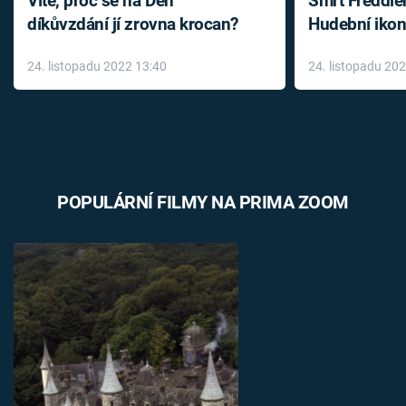
Víte, proč se na Den
Smrt Freddie
díkůvzdání jí zrovna krocan?
Hudební ikon
až do konce 
24. listopadu 2022 13:40
24. listopadu 20
léky
POPULÁRNÍ FILMY NA PRIMA ZOOM