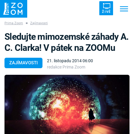
ŽIVĚ
Prima Zoom
■
Zajímavosti
Trendy:
ZRÁDCI
UFO
DRUHÁ SVĚTOVÁ VÁLKA
Sledujte mimozemské záhady A.
ZÁHADY
VETŘELCI DÁVNOVĚKU
C. Clarka! V pátek na ZOOMu
21. listopadu 2014 06:00
ZAJÍMAVOSTI
redakce Prima Zoom
Témata
Témata
Pořady
TV Program