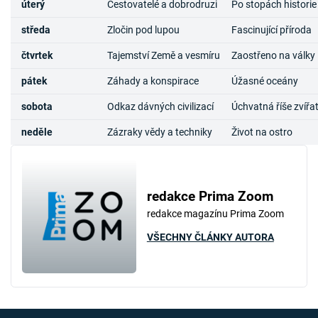
úterý
Cestovatelé a dobrodruzi
Po stopách historie
středa
Zločin pod lupou
Fascinující příroda
čtvrtek
Tajemství Země a vesmíru
Zaostřeno na války
pátek
Záhady a konspirace
Úžasné oceány
sobota
Odkaz dávných civilizací
Úchvatná říše zvířa
neděle
Zázraky vědy a techniky
Život na ostro
redakce Prima Zoom
redakce magazínu Prima Zoom
VŠECHNY ČLÁNKY AUTORA