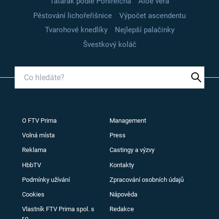
Tatarák podle Pohlreicha
Aloe vera
Pěstování lichořeřišnice
Výpočet ascendentu
Tvarohové knedlíky
Nejlepší palačinky
Švestkový koláč
O FTV Prima
Management
Volná místa
Press
Reklama
Castingy a výzvy
HbbTV
Kontakty
Podmínky užívání
Zpracování osobních údajů
Cookies
Nápověda
Vlastník FTV Prima spol. s
Redakce
r.o.