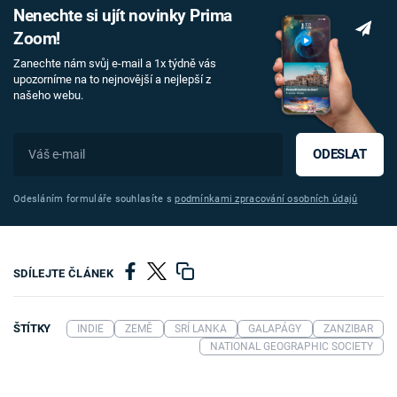
Nenechte si ujít novinky Prima
Zoom!
Zanechte nám svůj e-mail a 1x týdně vás
upozorníme na to nejnovější a nejlepší z
našeho webu.
ODESLAT
Odesláním formuláře souhlasíte s
podmínkami zpracování osobních údajů
SDÍLEJTE ČLÁNEK
ŠTÍTKY
INDIE
ZEMĚ
SRÍ LANKA
GALAPÁGY
ZANZIBAR
NATIONAL GEOGRAPHIC SOCIETY