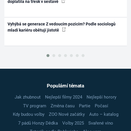
doplatila na třesk v sestavě
Vyhýbá se generace Z vedoucím pozicím? Podle sociologů
mladí kariéru obětují jistotě
Populární témata
Jak zhubnout
Nejlepší filmy 2024
Nejlepší horory
TV program
Změna času
Partie
Počasí
Kdy budou volby
ZOO Nové začátky
Auto – katalog
7 pádů Honzy Dědka
Volby 2025
Svařené víno