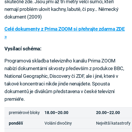
skutečně zde. Jsou jimi až tři metry velcí sumci, kteří
nemají problém ulovit kachny, labutě, či psy… Německý
dokument (2009)
Celé dokumenty z Prima ZOOM si přehrajte zdarma ZDE
»
Vysílací schéma:
Programová skladba televizního kanálu Prima ZOOM
nabízí dokumentární skvosty především z produkce BBC,
National Geographic, Discovery či ZDF, ale i jiné, které v
takové koncentraci nikde jinde nenajdete. Spousta
dokumentů je divákům představena v české televizní
premiéře.
premiérové bloky
18.00–20.00
20.00–22.00
pondělí
Volání divočiny
Největší katastrofy