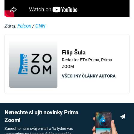
Zdroj:
Falcon
/
CNN
Filip Šula
Redaktor FTV Prima, Prima
ZOOM
VŠECHNY ČLÁNKY AUTORA
Nenechte si ujít novinky Prima
Zoom!
Zanechte nám svůj e-mail a 1x týdně vás
upozorníme na to nejnovější a nejlepší z