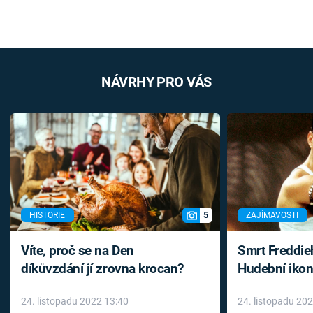
NÁVRHY PRO VÁS
5
HISTORIE
ZAJÍMAVOSTI
Víte, proč se na Den
Smrt Freddie
díkůvzdání jí zrovna krocan?
Hudební ikon
až do konce 
24. listopadu 2022 13:40
24. listopadu 20
léky