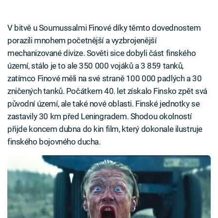
V bitvě u Soumussalmi Finové díky těmto dovednostem
porazili mnohem početnější a vyzbrojenější
mechanizované divize. Sověti sice dobyli část finského
území, stálo je to ale 350 000 vojáků a 3 859 tanků,
zatímco Finové měli na své straně 100 000 padlých a 30
zničených tanků. Počátkem 40. let získalo Finsko zpět svá
původní území, ale také nové oblasti. Finské jednotky se
zastavily 30 km před Leningradem. Shodou okolností
přijde koncem dubna do kin film, který dokonale ilustruje
finského bojovného ducha.