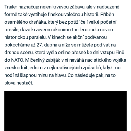
Trailer naznačuje nejen krvavou zábavu, ale v nadsazené
formě také vystihuje finskou válečnou historii. Příběh
osamělého drsňáka, který bez potíží čelí velké početní
přesile, dává krvavému akčnímu thrilleru zcela novou
historickou paralelu. V kinech se akční podívanou
pokocháme už 27. dubna a níže se můžete podívat na
drsnou scénu, která vyšla online přesně ke dni vstupu Finů
do NATO. Mlčenlivý zabiják v ní neváhá nacistického vojáka
zneškodnit jedním z nejkreativnějších způsobů, když mu
hodí nášlapnou minu na hlavu. Co následuje pak, na to
slova nestačí.