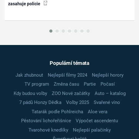
zasahuje policie
Populární témata
Jak zhubnout
Nejlepší filmy 2024
Nejlepší horory
TV program
Změna času
Partie
Počasí
Kdy budou volby
ZOO Nové začátky
Auto – katalog
7 pádů Honzy Dědka
Volby 2025
Svařené víno
Tatarák podle Pohlreicha
Aloe vera
Pěstování lichořeřišnice
Výpočet ascendentu
Tvarohové knedlíky
Nejlepší palačinky