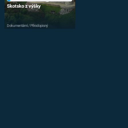
Skotsko z výšky
Dokumentární / Přírodopisný