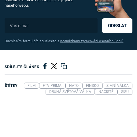
našeho webu.
ODESLAT
Odesláním formuláře souhlasíte s
podmínkami zpracování osobních údajů
SDÍLEJTE ČLÁNEK
ŠTÍTKY
FILM
FTV PRIMA
NATO
FINSKO
ZIMNÍ VÁLKA
DRUHÁ SVĚTOVÁ VÁLKA
NACISTÉ
SISU