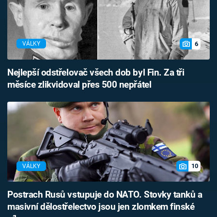
6
VÁLKY
Nejlepší odstřelovač všech dob byl Fin. Za tři
měsíce zlikvidoval přes 500 nepřátel
10
VÁLKY
Postrach Rusů vstupuje do NATO. Stovky tanků a
masivní dělostřelectvo jsou jen zlomkem finské