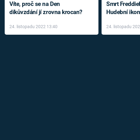
Víte, proč se na Den
Smrt Freddie
díkůvzdání jí zrovna krocan?
Hudební ikon
až do konce 
24. listopadu 2022 13:40
24. listopadu 20
léky