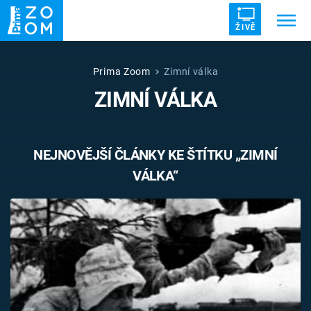
ŽIVĚ
Trendy:
ZRÁDCI
UFO
DRUHÁ SVĚTOVÁ VÁLKA
Prima Zoom
Zimní válka
ZIMNÍ VÁLKA
ZÁHADY
VETŘELCI DÁVNOVĚKU
NEJNOVĚJŠÍ ČLÁNKY KE ŠTÍTKU „ZIMNÍ
VÁLKA“
Témata
Témata
Pořady
TV Program