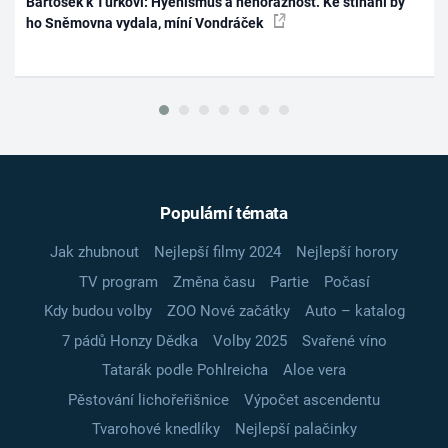
Bartošek k Turkovi: Hyenismus a nehoráznost. Ke stíhání by
ho Sněmovna vydala, míní Vondráček
Populární témata
Jak zhubnout
Nejlepší filmy 2024
Nejlepší horory
TV program
Změna času
Partie
Počasí
Kdy budou volby
ZOO Nové začátky
Auto – katalog
7 pádů Honzy Dědka
Volby 2025
Svařené víno
Tatarák podle Pohlreicha
Aloe vera
Pěstování lichořeřišnice
Výpočet ascendentu
Tvarohové knedlíky
Nejlepší palačinky