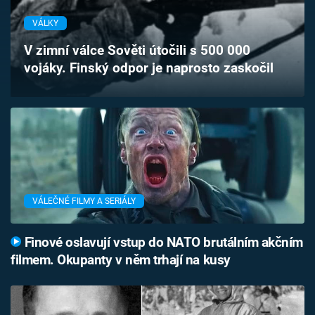
Časopis
VÁLKY
Sledujte prima+
V zimní válce Sověti útočili s 500 000
vojáky. Finský odpor je naprosto zaskočil
Přihlášení
Sledujte nás
VÁLEČNÉ FILMY A SERIÁLY
Finové oslavují vstup do NATO brutálním akčním
filmem. Okupanty v něm trhají na kusy