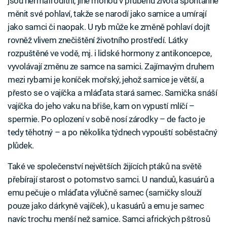
jsou hermafroditní, jiné mohou v průběhu života spontánně
měnit své pohlaví, takže se narodí jako samice a umírají
jako samci či naopak. U ryb může ke změně pohlaví dojít
rovněž vlivem znečištění životního prostředí. Látky
rozpuštěné ve vodě, mj. i lidské hormony z antikoncepce,
vyvolávají změnu ze samce na samici. Zajímavým druhem
mezi rybami je koníček mořský, jehož samice je větší, a
přesto se o vajíčka a mláďata stará samec. Samička snáší
vajíčka do jeho vaku na břiše, kam on vypustí mlíčí –
spermie. Po oplození v sobě nosí zárodky – de facto je
tedy těhotný – a po několika týdnech vypouští soběstačný
plůdek.
Také ve společenství největších žijících ptáků na světě
přebírají starost o potomstvo samci. U nanduů, kasuárů a
emu pečuje o mláďata výlučně samec (samičky slouží
pouze jako dárkyně vajíček), u kasuárů a emu je samec
navíc trochu menší než samice. Samci afrických pštrosů