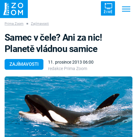
ŽIVĚ
Prima Zoom
■
Zajímavosti
Trendy:
ZRÁDCI
UFO
DRUHÁ SVĚTOVÁ VÁLKA
Samec v čele? Ani za nic!
ZÁHADY
VETŘELCI DÁVNOVĚKU
Planetě vládnou samice
11. prosince 2013 06:00
ZAJÍMAVOSTI
redakce Prima Zoom
Témata
Témata
Pořady
TV Program