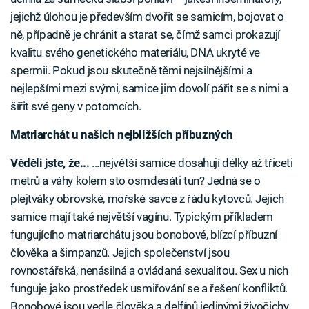
jejichž úlohou je především dvořit se samicím, bojovat o
ně, případně je chránit a starat se, čímž samci prokazují
kvalitu svého genetického materiálu, DNA ukryté ve
spermii. Pokud jsou skutečně těmi nejsilnějšími a
nejlepšími mezi svými, samice jim dovolí pářit se s nimi a
šířit své geny v potomcích.
Matriarchát u našich nejbližších příbuzných
Věděli jste, že...
...největší samice dosahují délky až třiceti
metrů a váhy kolem sto osmdesáti tun? Jedná se o
plejtváky obrovské, mořské savce z řádu kytovců. Jejich
samice mají také největší vagínu. Typickým příkladem
fungujícího matriarchátu jsou bonobové, blízcí příbuzní
člověka a šimpanzů. Jejich společenství jsou
rovnostářská, nenásilná a ovládaná sexualitou. Sex u nich
funguje jako prostředek usmiřování se a řešení konfliktů.
Bonobové jsou vedle člověka a delfínů jedinými živočichy,