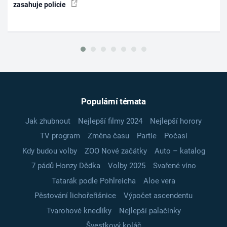
zasahuje policie
Populární témata
Jak zhubnout
Nejlepší filmy 2024
Nejlepší horory
TV program
Změna času
Partie
Počasí
Kdy budou volby
ZOO Nové začátky
Auto – katalog
7 pádů Honzy Dědka
Volby 2025
Svařené víno
Tatarák podle Pohlreicha
Aloe vera
Pěstování lichořeřišnice
Výpočet ascendentu
Tvarohové knedlíky
Nejlepší palačinky
Švestkový koláč