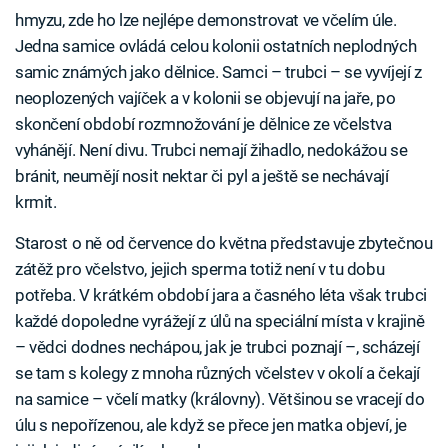
hmyzu, zde ho lze nejlépe demonstrovat ve včelím úle.
Jedna samice ovládá celou kolonii ostatních neplodných
samic známých jako dělnice. Samci – trubci – se vyvíjejí z
neoplozených vajíček a v kolonii se objevují na jaře, po
skončení období rozmnožování je dělnice ze včelstva
vyhánějí. Není divu. Trubci nemají žihadlo, nedokážou se
bránit, neumějí nosit nektar či pyl a ještě se nechávají
krmit.
Starost o ně od července do května představuje zbytečnou
zátěž pro včelstvo, jejich sperma totiž není v tu dobu
potřeba. V krátkém období jara a časného léta však trubci
každé dopoledne vyrážejí z úlů na speciální místa v krajině
– vědci dodnes nechápou, jak je trubci poznají –, scházejí
se tam s kolegy z mnoha různých včelstev v okolí a čekají
na samice – včelí matky (královny). Většinou se vracejí do
úlu s nepořízenou, ale když se přece jen matka objeví, je