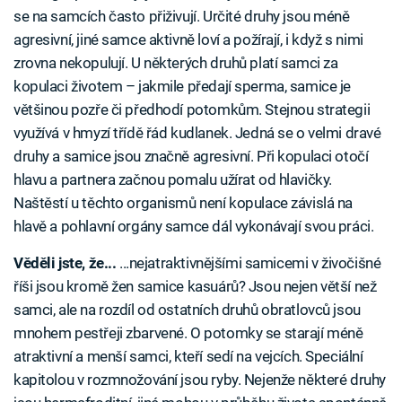
se na samcích často přiživují. Určité druhy jsou méně
agresivní, jiné samce aktivně loví a požírají, i když s nimi
zrovna nekopulují. U některých druhů platí samci za
kopulaci životem – jakmile předají sperma, samice je
většinou pozře či předhodí potomkům. Stejnou strategii
využívá v hmyzí třídě řád kudlanek. Jedná se o velmi dravé
druhy a samice jsou značně agresivní. Při kopulaci otočí
hlavu a partnera začnou pomalu užírat od hlavičky.
Naštěstí u těchto organismů není kopulace závislá na
hlavě a pohlavní orgány samce dál vykonávají svou práci.
Věděli jste, že...
...nejatraktivnějšími samicemi v živočišné
říši jsou kromě žen samice kasuárů? Jsou nejen větší než
samci, ale na rozdíl od ostatních druhů obratlovců jsou
mnohem pestřeji zbarvené. O potomky se starají méně
atraktivní a menší samci, kteří sedí na vejcích. Speciální
kapitolou v rozmnožování jsou ryby. Nejenže některé druhy