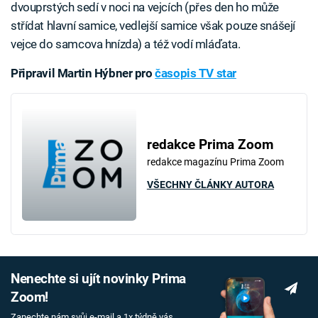
dvouprstých sedí v noci na vejcích (přes den ho může
střídat hlavní samice, vedlejší samice však pouze snášejí
vejce do samcova hnízda) a též vodí mláďata.
Připravil Martin Hýbner pro
časopis TV star
redakce Prima Zoom
redakce magazínu Prima Zoom
VŠECHNY ČLÁNKY AUTORA
Nenechte si ujít novinky Prima
Zoom!
Zanechte nám svůj e-mail a 1x týdně vás