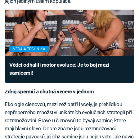
jejich jediným úsilím kopulace.
VĚDA A TECHNIKA
Vědci odhalili motor evoluce: Je to boj mezi
samicemi!
Zdroj spermií a chutná večeře v jednom
Ekologie členovců, mezi něž patří i včely, je přehlídkou
nepřeberného množství unikátních evolučních strategií při
rozmnožování. Právě u členovců to bývají samice, které
mají hlavní slovo. Dobře známé jsou rozmnožovací
strategie pavouků, jejichž samice jsou nejen větší, ale navíc