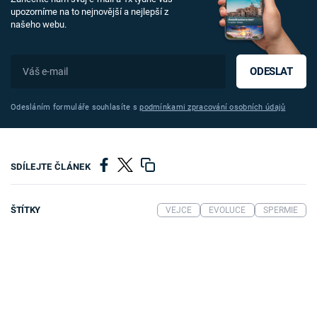
upozorníme na to nejnovější a nejlepší z
našeho webu.
ODESLAT
Odesláním formuláře souhlasíte s
podmínkami zpracování osobních údajů
SDÍLEJTE ČLÁNEK
ŠTÍTKY
VEJCE
EVOLUCE
SPERMIE