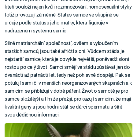
kteří souloží nejen kvůli rozmnožování, homosexuální styky
totiž provozují záměrně. Status samce ve skupině se
určuje podle statusu jeho matky, která figuruje v
nadřazeném systému samic.
Silně matriarchální společností, ovšem s vyloučením
starších samců, jsou také afričtí sloni. Vůdcem stáda je
nejstarší samice, která je obvykle největší, poněvadž sloni
rostou po celý život. Samci smějí ve stádu zůstávat jen do
dvanácti až patnácti let, tedy než pohlavně dospějí. Pak se
potulují sami či v menších neorganizovaných skupinách a k
samicím se přibližují v době páření. Život o samotě je pro
samce složitější a tím že přežijí, prokazují samicím, že mají
kvalitní geny a jsou hodni stát se dárci spermatu a šířit
svou dědičnou informaci.