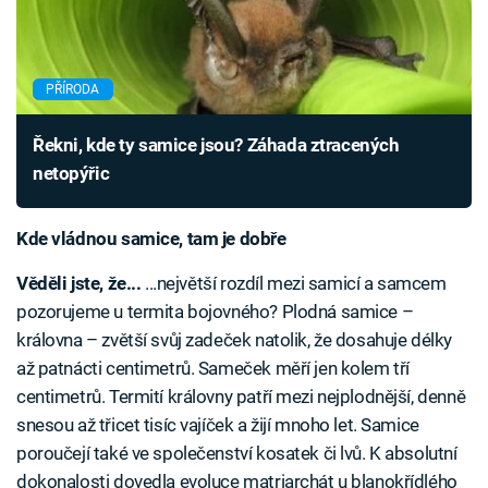
PŘÍRODA
Řekni, kde ty samice jsou? Záhada ztracených
netopýřic
Kde vládnou samice, tam je dobře
Věděli jste, že...
...největší rozdíl mezi samicí a samcem
pozorujeme u termita bojovného? Plodná samice –
královna – zvětší svůj zadeček natolik, že dosahuje délky
až patnácti centimetrů. Sameček měří jen kolem tří
centimetrů. Termití královny patří mezi nejplodnější, denně
snesou až třicet tisíc vajíček a žijí mnoho let. Samice
poroučejí také ve společenství kosatek či lvů. K absolutní
dokonalosti dovedla evoluce matriarchát u blanokřídlého