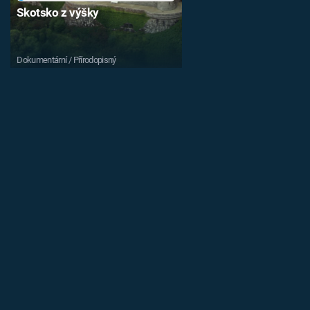
Skotsko z výšky
Dokumentární / Přírodopisný