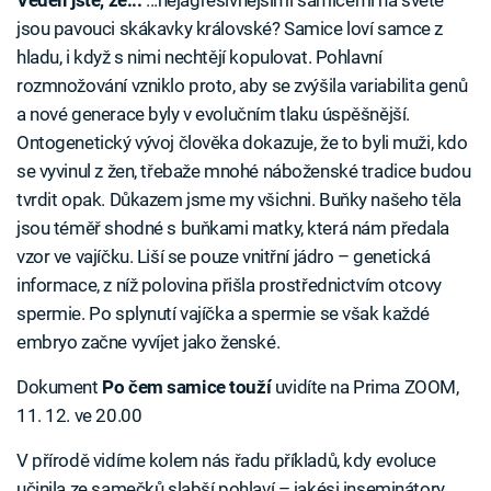
Věděli jste, že...
...nejagresivnějšími samicemi na světě
jsou pavouci skákavky královské? Samice loví samce z
hladu, i když s nimi nechtějí kopulovat. Pohlavní
rozmnožování vzniklo proto, aby se zvýšila variabilita genů
a nové generace byly v evolučním tlaku úspěšnější.
Ontogenetický vývoj člověka dokazuje, že to byli muži, kdo
se vyvinul z žen, třebaže mnohé náboženské tradice budou
tvrdit opak. Důkazem jsme my všichni. Buňky našeho těla
jsou téměř shodné s buňkami matky, která nám předala
vzor ve vajíčku. Liší se pouze vnitřní jádro – genetická
informace, z níž polovina přišla prostřednictvím otcovy
spermie. Po splynutí vajíčka a spermie se však každé
embryo začne vyvíjet jako ženské.
Dokument
Po čem samice touží
uvidíte na Prima ZOOM,
11. 12. ve 20.00
V přírodě vidíme kolem nás řadu příkladů, kdy evoluce
učinila ze samečků slabší pohlaví – jakési inseminátory,