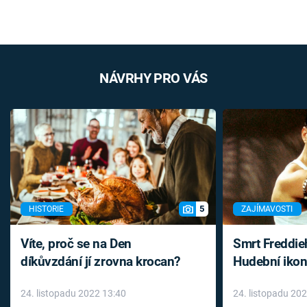
NÁVRHY PRO VÁS
5
HISTORIE
ZAJÍMAVOSTI
Víte, proč se na Den
Smrt Freddie
díkůvzdání jí zrovna krocan?
Hudební ikon
až do konce 
24. listopadu 2022 13:40
24. listopadu 20
léky