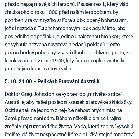
přesto nejzajímavějších faraonů. Psusennes I., který vládl
zhruba okolo roku 1000 před naším letopočtem, byl
pohřben v rakvi z ryzího stříbra a obklopený bohatstvím,
jež si nezadá s Tutanchamonovými poklady. Místo jeho
posledního odpočinku je jedinou nalezenou hrobkou, které
se vyhnula nezvaná návštěva hledačů pokladů. Tento
pozoruhodný příběh byl zčásti dlouho přehlížen i proto, že
k nálezu došlo v roce 1940, kdy faraona úplně zastínila
probíhající druhá světová válka.
5. 10. 21.00 – Pelikáni: Putování Austrálií
Doktor Greg Johnston se vypravil do „mrtvého srdce“
Austrálie, aby našel poslední kousek starověké skládačky.
Ocitl se tak na jednom z nejvíce nehostinných míst na
Zemi, přesto není sám. Během několika dní se krajina
změní v ráj různorodého života. Voda, která zaplaví vyschlá
řečiště, dá život nespočetné flóře a přiláká stejné množství