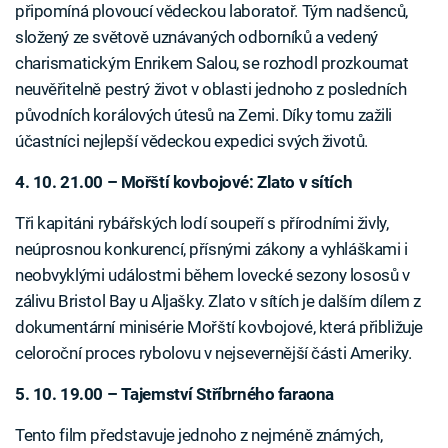
připomíná plovoucí vědeckou laboratoř. Tým nadšenců,
složený ze světově uznávaných odborníků a vedený
charismatickým Enrikem Salou, se rozhodl prozkoumat
neuvěřitelně pestrý život v oblasti jednoho z posledních
původních korálových útesů na Zemi. Díky tomu zažili
účastníci nejlepší vědeckou expedici svých životů.
4. 10. 21.00 – Mořští kovbojové: Zlato v sítích
Tři kapitáni rybářských lodí soupeří s přírodními živly,
neúprosnou konkurencí, přísnými zákony a vyhláškami i
neobvyklými událostmi během lovecké sezony lososů v
zálivu Bristol Bay u Aljašky. Zlato v sítích je dalším dílem z
dokumentární minisérie Mořští kovbojové, která přibližuje
celoroční proces rybolovu v nejsevernější části Ameriky.
5. 10. 19.00 – Tajemství Stříbrného faraona
Tento film představuje jednoho z nejméně známých,