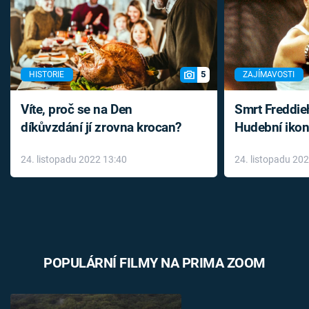
5
HISTORIE
ZAJÍMAVOSTI
Víte, proč se na Den
Smrt Freddie
díkůvzdání jí zrovna krocan?
Hudební ikon
až do konce 
24. listopadu 2022 13:40
24. listopadu 20
léky
POPULÁRNÍ FILMY NA PRIMA ZOOM