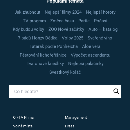
Populární témata
Jak zhubnout
Nejlepší filmy 2024
Nejlepší horory
TV program
Změna času
Partie
Počasí
Kdy budou volby
ZOO Nové začátky
Auto – katalog
7 pádů Honzy Dědka
Volby 2025
Svařené víno
Tatarák podle Pohlreicha
Aloe vera
Pěstování lichořeřišnice
Výpočet ascendentu
Tvarohové knedlíky
Nejlepší palačinky
Švestkový koláč
O FTV Prima
Management
Volná místa
Press