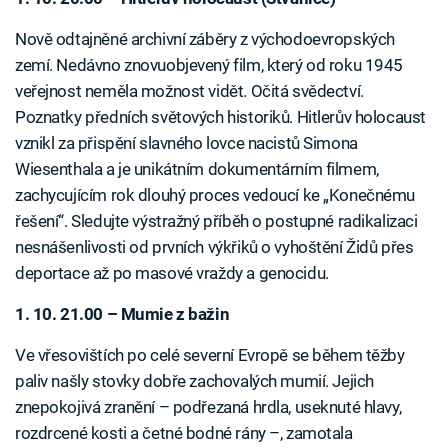
Nově odtajněné archivní záběry z východoevropských
zemí. Nedávno znovuobjevený film, který od roku 1945
veřejnost neměla možnost vidět. Očitá svědectví.
Poznatky předních světových historiků. Hitlerův holocaust
vznikl za přispění slavného lovce nacistů Simona
Wiesenthala a je unikátním dokumentárním filmem,
zachycujícím rok dlouhý proces vedoucí ke „Konečnému
řešení“. Sledujte výstražný příběh o postupné radikalizaci
nesnášenlivosti od prvních výkřiků o vyhoštění Židů přes
deportace až po masové vraždy a genocidu.
1. 10. 21.00 – Mumie z bažin
Ve vřesovištích po celé severní Evropě se během těžby
paliv našly stovky dobře zachovalých mumií. Jejich
znepokojivá zranění – podřezaná hrdla, useknuté hlavy,
rozdrcené kosti a četné bodné rány –, zamotala