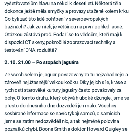
vyšetřovatelům hlavu na několik desetiletí. Některá těla
dokonce ještě měla smyčky a provazy utažené kolem krku.
Co byli zač tito lidé pohřbení v severoevropských
bažinách? Jak zemřeli, je většinou na první pohled jasné.
Otázkou zůstává proč. Podaří se to vědcům, kteří mají k
dispozici CT skeny, pokročilé zobrazovací techniky a
testování DNA, rozluštit?
2. 10. 21.00 – Po stopách jaguára
Ze všech šelem je jaguár považovaný za tu nejzáhadnější a
zároveň nejúžasnější velkou kočku. Díky jejich síle, kráse a
rychlosti starověké kultury jaguáry často považovaly za
bohy. O tomto druhu, který obývá hluboké džungle, jsme se
přesto do dnešního dne dozvěděli jen málo. Všechny
sesbírané informace se navíc týkají samců, o samicích
jsme se zatím nedozvěděli nic, a tak nejméně polovina
poznatků chybí. Boone Smith a doktor Howard Quigley se