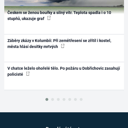
Českem se ženou bouřky a silný vítr. Teplota spadla i o 10
stupňů, ukazuje graf
Záběry zkázy v Kolumbii: Při zemětřesení se zřítil i kostel,
města hlásí desítky mrtvých
V chatce leželo ohořelé tělo. Po požáru u Dobřichovic zasahují
policisté