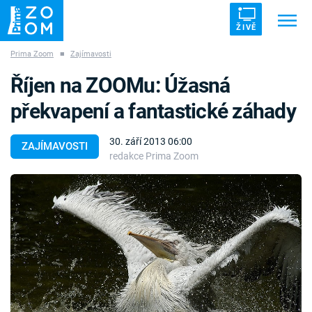
ŽIVĚ
Prima Zoom
■
Zajímavosti
Trendy:
ZRÁDCI
UFO
DRUHÁ SVĚTOVÁ VÁLKA
Říjen na ZOOMu: Úžasná
ZÁHADY
VETŘELCI DÁVNOVĚKU
překvapení a fantastické záhady
30. září 2013 06:00
ZAJÍMAVOSTI
redakce Prima Zoom
Témata
Témata
Pořady
TV Program