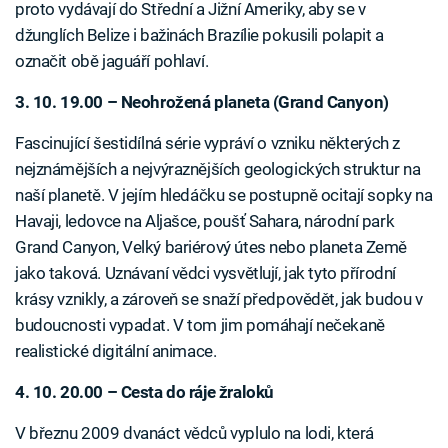
proto vydávají do Střední a Jižní Ameriky, aby se v
džunglích Belize i bažinách Brazílie pokusili polapit a
označit obě jaguáří pohlaví.
3. 10. 19.00 – Neohrožená planeta (Grand Canyon)
Fascinující šestidílná série vypráví o vzniku některých z
nejznámějších a nejvýraznějších geologických struktur na
naší planetě. V jejím hledáčku se postupně ocitají sopky na
Havaji, ledovce na Aljašce, poušť Sahara, národní park
Grand Canyon, Velký bariérový útes nebo planeta Země
jako taková. Uznávaní vědci vysvětlují, jak tyto přírodní
krásy vznikly, a zároveň se snaží předpovědět, jak budou v
budoucnosti vypadat. V tom jim pomáhají nečekaně
realistické digitální animace.
4. 10. 20.00 – Cesta do ráje žraloků
V březnu 2009 dvanáct vědců vyplulo na lodi, která