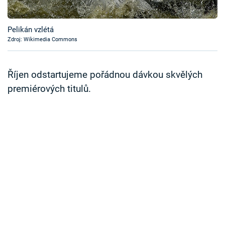
Časopis
Pelikán vzlétá
Sledujte prima+
Zdroj: Wikimedia Commons
Přihlášení
Říjen odstartujeme pořádnou dávkou skvělých
premiérových titulů.
Sledujte nás