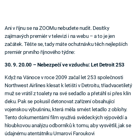
Ani v říjnu se na ZOOMu nebudete nudit. Desítky
zajímavých premiér v televizi i na webu – a to je jen
začátek. Těšte se, tady máte ochutnávku těch nejlepších
premiér prvního říjnového týdne:
30. 9. 20.00 – Nebezpečí ve vzduchu: Let Detroit 253
Když na Vánoce v roce 2009 začal let 253 společnosti
Northwest Airlines klesat k letišti v Detroitu, třiadvacetiletý
muž se vrátil z toalety na své sedadlo a přetáhl si přes klín
deku. Pak se pokusil detonovat zařízení obsahující
vojenskou výbušninu, která měla smést letadlo z oblohy.
Tento dokumentární film využívá svědeckých výpovědí a
hloubkovou analýzu odborníků k tomu, aby vysvětlil, jak se
údajnému atentátníku Umarovi Faroukovi