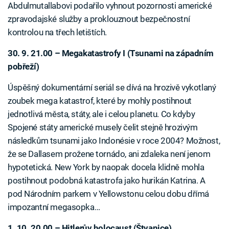
Abdulmutallabovi podařilo vyhnout pozornosti americké
zpravodajské služby a proklouznout bezpečnostní
kontrolou na třech letištích.
30. 9. 21.00 – Megakatastrofy I (Tsunami na západním
pobřeží)
Úspěšný dokumentární seriál se dívá na hrozivě vykotlaný
zoubek mega katastrof, které by mohly postihnout
jednotlivá města, státy, ale i celou planetu. Co kdyby
Spojené státy americké musely čelit stejně hrozivým
následkům tsunami jako Indonésie v roce 2004? Možnost,
že se Dallasem prožene tornádo, ani zdaleka není jenom
hypotetická. New York by naopak docela klidně mohla
postihnout podobná katastrofa jako hurikán Katrina. A
pod Národním parkem v Yellowstonu celou dobu dřímá
impozantní megasopka…
1. 10. 20.00 – Hitlerův holocaust (Štvanice)