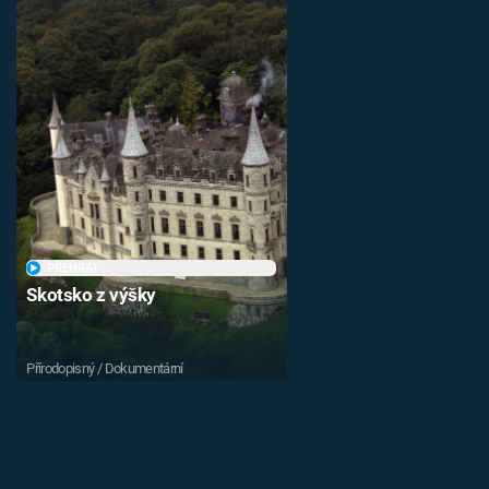
PŘEHRÁT
Skotsko z výšky
Přírodopisný / Dokumentární