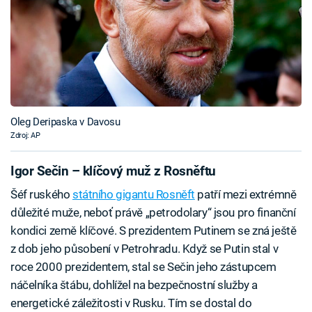
Oleg Deripaska v Davosu
Zdroj: AP
Igor Sečin – klíčový muž z Rosněftu
Šéf ruského
státního gigantu Rosněft
patří mezi extrémně
důležité muže, neboť právě „petrodolary“ jsou pro finanční
kondici země klíčové. S prezidentem Putinem se zná ještě
z dob jeho působení v Petrohradu. Když se Putin stal v
roce 2000 prezidentem, stal se Sečin jeho zástupcem
náčelníka štábu, dohlížel na bezpečnostní služby a
energetické záležitosti v Rusku. Tím se dostal do