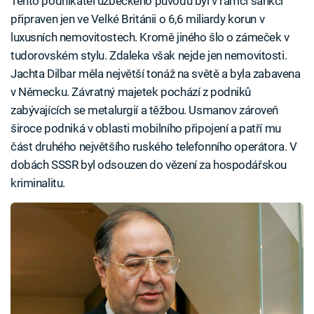
Tento podnikatel uzbeckého původu byl v rámci sankcí
připraven jen ve Velké Británii o 6,6 miliardy korun v
luxusních nemovitostech. Kromě jiného šlo o zámeček v
tudorovském stylu. Zdaleka však nejde jen nemovitosti.
Jachta Dilbar měla největší tonáž na světě a byla zabavena
v Německu. Závratný majetek pochází z podniků
zabývajících se metalurgií a těžbou. Usmanov zároveň
široce podniká v oblasti mobilního připojení a patří mu
část druhého největšího ruského telefonního operátora. V
dobách SSSR byl odsouzen do vězení za hospodářskou
kriminalitu.