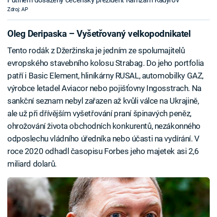
Putinem dosazený čečenský prezident Ramzam Kadyrov
Zdroj: AP
Oleg Deripaska – Vyšetřovaný velkopodnikatel
Tento rodák z Džeržinska je jedním ze spolumajitelů
evropského stavebního kolosu Strabag. Do jeho portfolia
patří i Basic Element, hliníkárny RUSAL, automobilky GAZ,
výrobce letadel Aviacor nebo pojišťovny Ingosstrach. Na
sankční seznam nebyl zařazen až kvůli válce na Ukrajině,
ale už při dřívějším vyšetřování praní špinavých peněz,
ohrožování života obchodních konkurentů, nezákonného
odposlechu vládního úředníka nebo účasti na vydírání. V
roce 2020 odhadl časopisu Forbes jeho majetek asi 2,6
miliard dolarů.