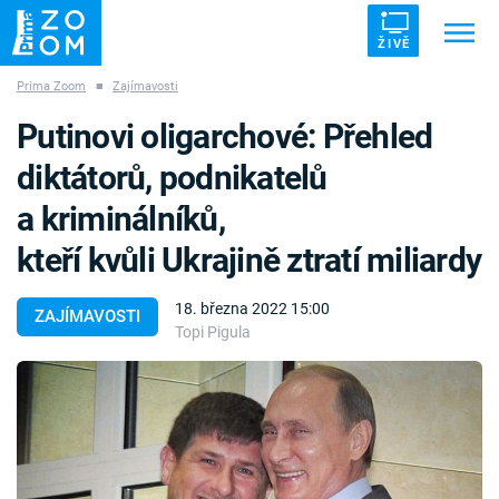
ŽIVĚ
Prima Zoom
■
Zajímavosti
Trendy:
ZRÁDCI
UFO
DRUHÁ SVĚTOVÁ VÁLKA
Putinovi oligarchové: Přehled
ZÁHADY
VETŘELCI DÁVNOVĚKU
diktátorů, podnikatelů
a kriminálníků,
kteří kvůli Ukrajině ztratí miliardy
Témata
18. března 2022 15:00
ZAJÍMAVOSTI
Topi Pigula
Témata
Pořady
TV Program