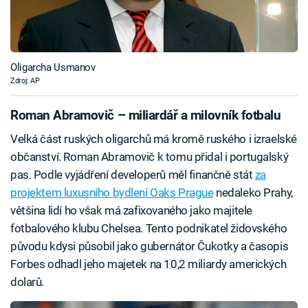
Oligarcha Usmanov
Zdroj: AP
Roman Abramovič – miliardář a milovník fotbalu
Velká část ruských oligarchů má kromě ruského i izraelské
občanství. Roman Abramovič k tomu přidal i portugalský
pas. Podle vyjádření developerů měl finančně stát
za
projektem luxusního bydlení Oaks Prague
nedaleko Prahy,
většina lidí ho však má zafixovaného jako majitele
fotbalového klubu Chelsea. Tento podnikatel židovského
původu kdysi působil jako gubernátor Čukotky a časopis
Forbes odhadl jeho majetek na 10,2 miliardy amerických
dolarů.