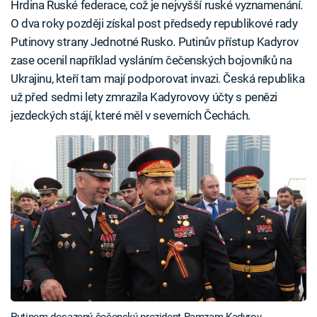
Hrdina Ruské federace, což je nejvyšší ruské vyznamenání.
O dva roky později získal post předsedy republikové rady
Putinovy strany Jednotné Rusko. Putinův přístup Kadyrov
zase ocenil například vysláním čečenských bojovníků na
Ukrajinu, kteří tam mají podporovat invazi. Česká republika
už před sedmi lety zmrazila Kadyrovovy účty s penězi
jezdeckých stájí, které měl v severních Čechách.