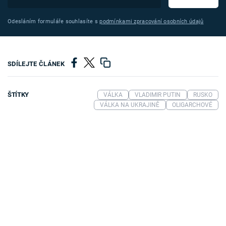
Odesláním formuláře souhlasíte s
podmínkami zpracování osobních údajů
SDÍLEJTE ČLÁNEK
ŠTÍTKY
VÁLKA
VLADIMIR PUTIN
RUSKO
VÁLKA NA UKRAJINĚ
OLIGARCHOVÉ