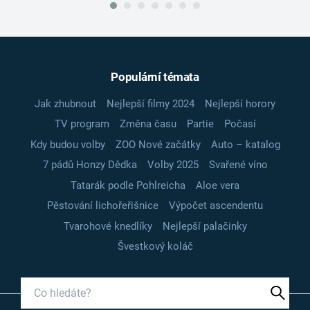
Populární témata
Jak zhubnout
Nejlepší filmy 2024
Nejlepší horory
TV program
Změna času
Partie
Počasí
Kdy budou volby
ZOO Nové začátky
Auto – katalog
7 pádů Honzy Dědka
Volby 2025
Svařené víno
Tatarák podle Pohlreicha
Aloe vera
Pěstování lichořeřišnice
Výpočet ascendentu
Tvarohové knedlíky
Nejlepší palačinky
Švestkový koláč