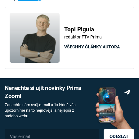
Topi Pigula
redaktor FTV Prima
VŠECHNY ČLÁNKY AUTORA
Nenechte si ujít novinky Prima
Zoom!
Zanechte nám svůj e-mail a 1x týdně vás
upozorníme na to nejnovější a nejlepší z
našeho webu.
ODESLAT