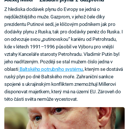
Z hlediska dodávek plynu do Evropy se jedná o
nejdůležitějšího muže. Gazprom, v jehož čele díky
prezidentu Putinovi sedí, je klíčovým podnikem jak pro
dodávky plynu z Ruska, tak pro dodávky peněz do Ruska. I
on odvozuje svou „putinovskou“ kariéru od Petrohradu,
kde v létech 1991–1996 působil ve Výboru pro vnější
vztahy Kanceláře starosty Petrohradu. Vladimír Putin byl
jeho nadřízeným. Později se stal mužem číslo jedna v
oblasti
Baltského potrubního systému
, kterým se dostává
ruský plyn po dně Baltského moře. Zahraniční sankce
spojené s ukrajinským konfliktem znemožňují Millerovi
disponovat majetkem, který má na území EU. Zároveň do
této části světa nemůže vycestovat.