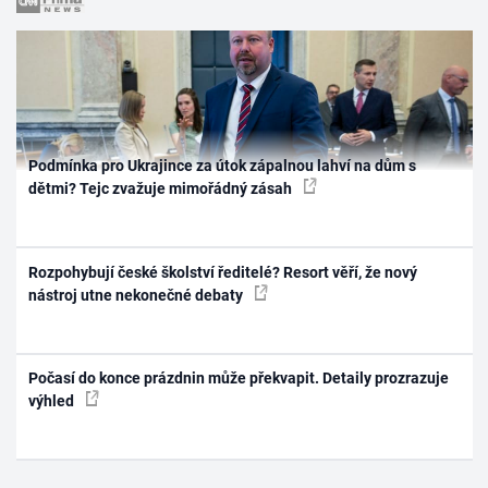
Podmínka pro Ukrajince za útok zápalnou lahví na dům s
dětmi? Tejc zvažuje mimořádný zásah
Rozpohybují české školství ředitelé? Resort věří, že nový
nástroj utne nekonečné debaty
Počasí do konce prázdnin může překvapit. Detaily prozrazuje
výhled