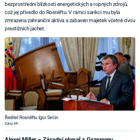
bezprostřední blízkosti energetických a ropných zdrojů,
což jej přivedlo do Rosněftu. V rámci sankcí mu byla
zmrazena zahraniční aktiva a zabaven majetek včetně dvou
prestižních jachet.
Ředitel Rosněftu Igor Sečin
Zdroj: AP
Alexej Miller – Zásadní plynař z Gazpromu