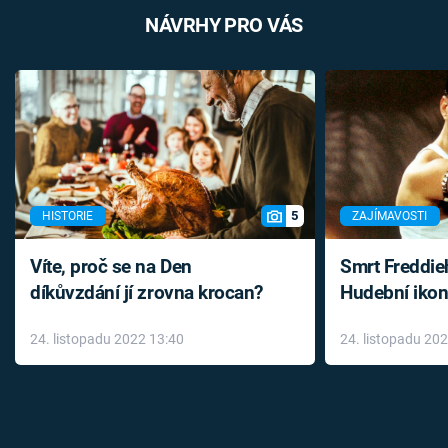
NÁVRHY PRO VÁS
5
HISTORIE
ZAJÍMAVOSTI
Víte, proč se na Den
Smrt Freddie
díkůvzdání jí zrovna krocan?
Hudební ikon
až do konce 
24. listopadu 2022 13:40
24. listopadu 20
léky