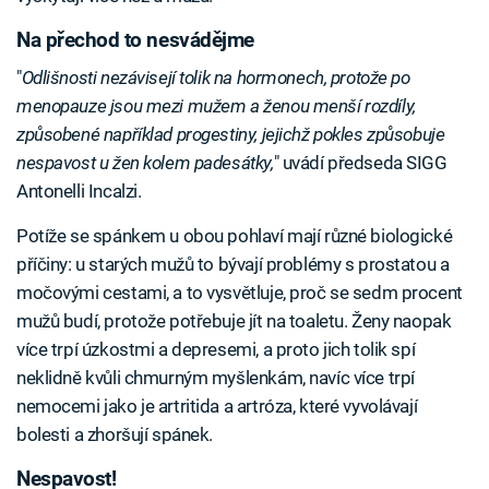
Na přechod to nesvádějme
"
Odlišnosti nezávisejí tolik na hormonech, protože po
menopauze jsou mezi mužem a ženou menší rozdíly,
způsobené například progestiny, jejichž pokles způsobuje
nespavost u žen kolem padesátky,
" uvádí předseda SIGG
Antonelli Incalzi.
Potíže se spánkem u obou pohlaví mají různé biologické
příčiny: u starých mužů to bývají problémy s prostatou a
močovými cestami, a to vysvětluje, proč se sedm procent
mužů budí, protože potřebuje jít na toaletu. Ženy naopak
více trpí úzkostmi a depresemi, a proto jich tolik spí
neklidně kvůli chmurným myšlenkám, navíc více trpí
nemocemi jako je artritida a artróza, které vyvolávají
bolesti a zhoršují spánek.
Nespavost!