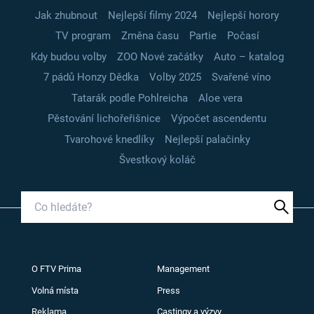
Jak zhubnout
Nejlepší filmy 2024
Nejlepší horory
TV program
Změna času
Partie
Počasí
Kdy budou volby
ZOO Nové začátky
Auto – katalog
7 pádů Honzy Dědka
Volby 2025
Svařené víno
Tatarák podle Pohlreicha
Aloe vera
Pěstování lichořeřišnice
Výpočet ascendentu
Tvarohové knedlíky
Nejlepší palačinky
Švestkový koláč
O FTV Prima
Management
Volná místa
Press
Reklama
Castingy a výzvy