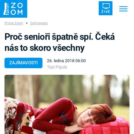
ŽIVĚ
Prima Zoom
■
Zajímavosti
Trendy:
ZRÁDCI
UFO
DRUHÁ SVĚTOVÁ VÁLKA
Proč senioři špatně spí. Čeká
ZÁHADY
VETŘELCI DÁVNOVĚKU
nás to skoro všechny
26. ledna 2018 06:00
ZAJÍMAVOSTI
Topi Pigula
Témata
Témata
Pořady
TV Program