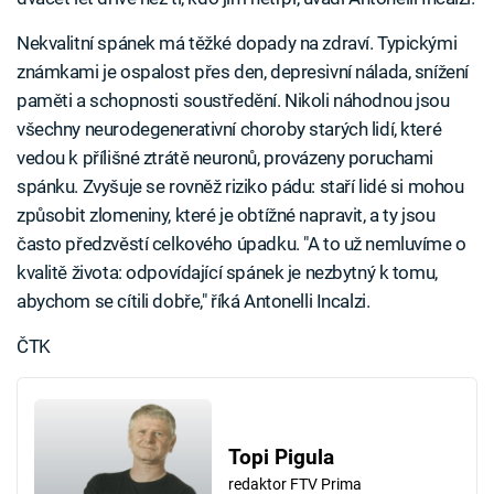
Nekvalitní spánek má těžké dopady na zdraví. Typickými
známkami je ospalost přes den, depresivní nálada, snížení
paměti a schopnosti soustředění. Nikoli náhodnou jsou
všechny neurodegenerativní choroby starých lidí, které
vedou k přílišné ztrátě neuronů, provázeny poruchami
spánku. Zvyšuje se rovněž riziko pádu: staří lidé si mohou
způsobit zlomeniny, které je obtížné napravit, a ty jsou
často předzvěstí celkového úpadku. "A to už nemluvíme o
kvalitě života: odpovídající spánek je nezbytný k tomu,
abychom se cítili dobře," říká Antonelli Incalzi.
ČTK
Topi Pigula
redaktor FTV Prima