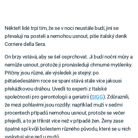
Někteří lidé trpí tím, že se v noci neustále budí, jiní se
převalují na posteli a nemohou usnout, píše italský deník
Corriere della Sera.
On brzy vstává, aby se šel osprchovat. Ji budí noční můry a
nemůže usnout, protože ji pronásledují chmurné myšlenky.
Příčiny jsou různé, ale výsledek je stejný: po
pětašedesátém roce se spaní stává stále více jakousi
překážkovou dráhou. Uvedli to experti z Italské
společnosti pro gerontologii a geriatrii (
SIGG
). Zdůraznili,
že mezi pohlavími jsou rozdíly: například muži v sedmi
procentech případů nemohou usnout, protože se večer
přejedli, a to je třikrát více než v případě žen. Ženy zase
špatně spí kvůli bolestem různého původu, které se u nich
vyskytují více než u mužů.