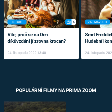
5
HISTORIE
ZAJÍMAVOSTI
Víte, proč se na Den
Smrt Freddie
díkůvzdání jí zrovna krocan?
Hudební ikon
až do konce 
24. listopadu 2022 13:40
24. listopadu 20
léky
POPULÁRNÍ FILMY NA PRIMA ZOOM