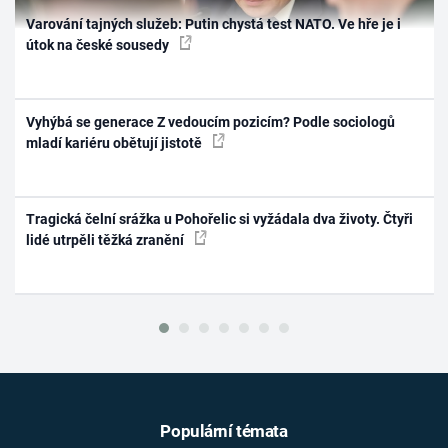
Varování tajných služeb: Putin chystá test NATO. Ve hře je i
útok na české sousedy
Vyhýbá se generace Z vedoucím pozicím? Podle sociologů
mladí kariéru obětují jistotě
Tragická čelní srážka u Pohořelic si vyžádala dva životy. Čtyři
lidé utrpěli těžká zranění
Populární témata