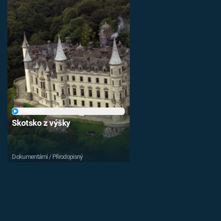
PŘEHRÁT
Skotsko z výšky
Dokumentární / Přírodopisný