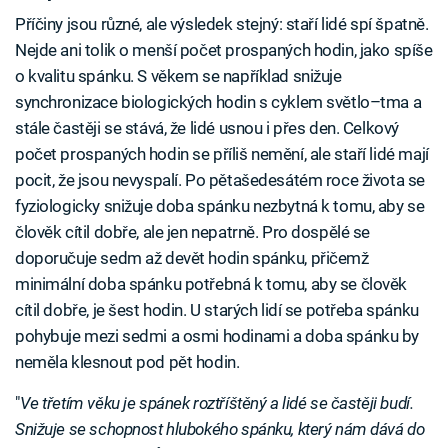
Příčiny jsou různé, ale výsledek stejný: staří lidé spí špatně.
Nejde ani tolik o menší počet prospaných hodin, jako spíše
o kvalitu spánku. S věkem se například snižuje
synchronizace biologických hodin s cyklem světlo–tma a
stále častěji se stává, že lidé usnou i přes den. Celkový
počet prospaných hodin se příliš nemění, ale staří lidé mají
pocit, že jsou nevyspalí. Po pětašedesátém roce života se
fyziologicky snižuje doba spánku nezbytná k tomu, aby se
člověk cítil dobře, ale jen nepatrně. Pro dospělé se
doporučuje sedm až devět hodin spánku, přičemž
minimální doba spánku potřebná k tomu, aby se člověk
cítil dobře, je šest hodin. U starých lidí se potřeba spánku
pohybuje mezi sedmi a osmi hodinami a doba spánku by
neměla klesnout pod pět hodin.
"
Ve třetím věku je spánek roztříštěný a lidé se častěji budí.
Snižuje se schopnost hlubokého spánku, který nám dává do