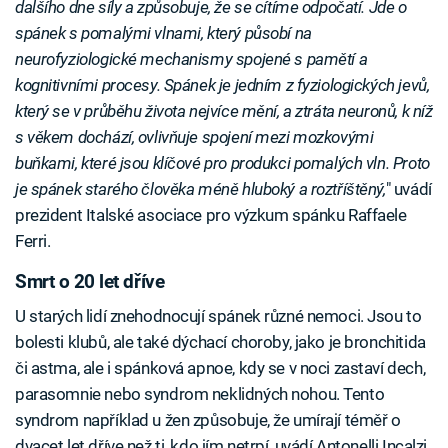
dalšího dne síly a způsobuje, že se cítíme odpočatí. Jde o
spánek s pomalými vlnami, který působí na
neurofyziologické mechanismy spojené s pamětí a
kognitivními procesy. Spánek je jedním z fyziologických jevů,
který se v průběhu života nejvíce mění, a ztráta neuronů, k níž
s věkem dochází, ovlivňuje spojení mezi mozkovými
buňkami, které jsou klíčové pro produkci pomalých vln. Proto
je spánek starého člověka méně hluboký a roztříštěný,
" uvádí
prezident Italské asociace pro výzkum spánku Raffaele
Ferri.
Smrt o 20 let dříve
U starých lidí znehodnocují spánek různé nemoci. Jsou to
bolesti klubů, ale také dýchací choroby, jako je bronchitida
či astma, ale i spánková apnoe, kdy se v noci zastaví dech,
parasomnie nebo syndrom neklidných nohou. Tento
syndrom například u žen způsobuje, že umírají téměř o
dvacet let dříve než ti, kdo jím netrpí, uvádí Antonelli Incalzi.