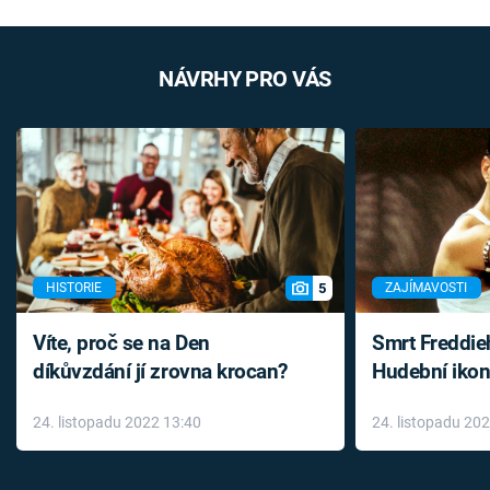
NÁVRHY PRO VÁS
5
HISTORIE
ZAJÍMAVOSTI
Víte, proč se na Den
Smrt Freddie
díkůvzdání jí zrovna krocan?
Hudební ikon
až do konce 
24. listopadu 2022 13:40
24. listopadu 20
léky