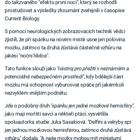
do takzvaného "efektu první noci", který se rozhodli
prostudovat a výsledky zkoumání zveřejnili v časopise
Current Biology.
S pomocí neurologických zobrazovacích technik vědci
zjistili, že při spánku na novém místě usne jen polovina
mozku, zatímco ta druhá zůstává částečně vzhůru na
jakési "noční hlídce".
Tato funkce slouží jako
"nástroj pro přežití v neznámém a
potenciálně nebezpečném prostředí",
kdy bdělejší část
mozku má schopnost vyburcovat spáče při jakémkoli
nezvyklém vnějším podnětu.
Jde o podobný druh
"spánku jen jedné mozkové hemisféry",
jako mají mořští savci a někteří ptáci, vysvětlila
spoluautorka studie Juka Sasakiová. "Delfíni a velryby spí
jen jednou mozkovou hemisférou, zatímco druhá zůstává
vzhůru," dodala. "A naše mozky mohou mít miniaturní