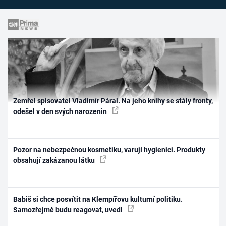
Zemřel spisovatel Vladimír Páral. Na jeho knihy se stály fronty,
odešel v den svých narozenin
Pozor na nebezpečnou kosmetiku, varují hygienici. Produkty
obsahují zakázanou látku
Babiš si chce posvítit na Klempířovu kulturní politiku.
Samozřejmě budu reagovat, uvedl