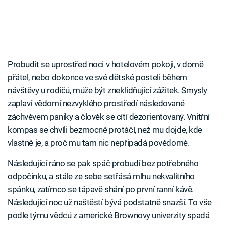
Probudit se uprostřed noci v hotelovém pokoji, v domě
přátel, nebo dokonce ve své dětské posteli během
návštěvy u rodičů, může být zneklidňující zážitek. Smysly
zaplaví vědomí nezvyklého prostředí následované
záchvěvem paniky a člověk se cítí dezorientovaný. Vnitřní
kompas se chvíli bezmocně protáčí, než mu dojde, kde
vlastně je, a proč mu tam nic nepřipadá povědomé.
Následující ráno se pak spáč probudí bez potřebného
odpočinku, a stále ze sebe setřásá mlhu nekvalitního
spánku, zatímco se tápavě shání po první ranní kávě.
Následující noc už naštěstí bývá podstatně snazší. To vše
podle týmu vědců z americké Brownovy univerzity spadá