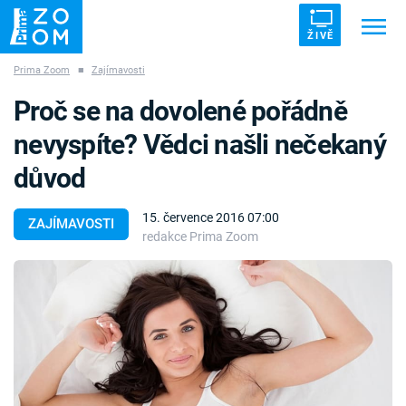
ŽIVĚ
Prima Zoom
■
Zajímavosti
Trendy:
ZRÁDCI
UFO
DRUHÁ SVĚTOVÁ VÁLKA
Proč se na dovolené pořádně
ZÁHADY
VETŘELCI DÁVNOVĚKU
nevyspíte? Vědci našli nečekaný
důvod
15. července 2016 07:00
ZAJÍMAVOSTI
redakce Prima Zoom
Témata
Témata
Pořady
TV Program