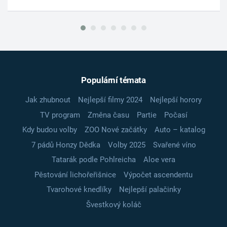
Populární témata
Jak zhubnout
Nejlepší filmy 2024
Nejlepší horory
TV program
Změna času
Partie
Počasí
Kdy budou volby
ZOO Nové začátky
Auto – katalog
7 pádů Honzy Dědka
Volby 2025
Svařené víno
Tatarák podle Pohlreicha
Aloe vera
Pěstování lichořeřišnice
Výpočet ascendentu
Tvarohové knedlíky
Nejlepší palačinky
Švestkový koláč