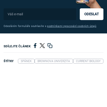
ODESLAT
Odesláním formuláře souhlasíte s
podmínkami zpracování osobních údajů
SDÍLEJTE ČLÁNEK
ŠTÍTKY
SPÁNEK
BROWNOVA UNIVERZITA
CURRENT BIOLOGY