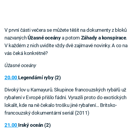
V první části večera se můžete těšit na dokumenty z bloků
nazvaných
Úžasné oceány
a potom
Záhady a konspirace
.
V každém z nich uvidíte vždy dvě zajímavé novinky. A co na
vás čeká konkrétně?
Úžasné oceány
20.00
Legendární ryby (2)
Divoký lov u Kamayurů. Skupince francouzských rybářů už
rybaření v Evropě přišlo fádní. Vyrazili proto do exotických
lokalit, kde na ně čekalo trošku jiné rybaření… Britsko-
francouzský dokumentární seriál (2011)
21.00
Irský oceán (2)