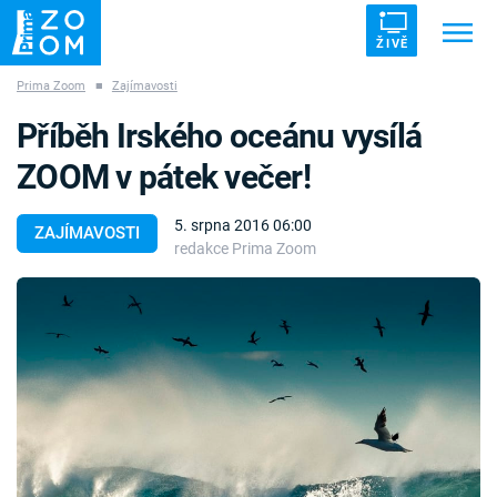
ŽIVĚ
Prima Zoom
■
Zajímavosti
Trendy:
ZRÁDCI
UFO
DRUHÁ SVĚTOVÁ VÁLKA
Příběh Irského oceánu vysílá
ZÁHADY
VETŘELCI DÁVNOVĚKU
ZOOM v pátek večer!
5. srpna 2016 06:00
ZAJÍMAVOSTI
redakce Prima Zoom
Témata
Témata
Pořady
TV Program