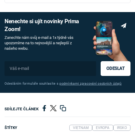
Nenechte si ujít novinky Prima
Zoom!
Zanechte nám svůj e-mail a 1x týdně vás
upozorníme na to nejnovější a nejlepší z
našeho webu.
ODESLAT
Odesláním formuláře souhlasíte s
podmínkami zpracování osobních údajů
SDÍLEJTE ČLÁNEK
ŠTÍTKY
VIETNAM
EVROPA
IRSKO