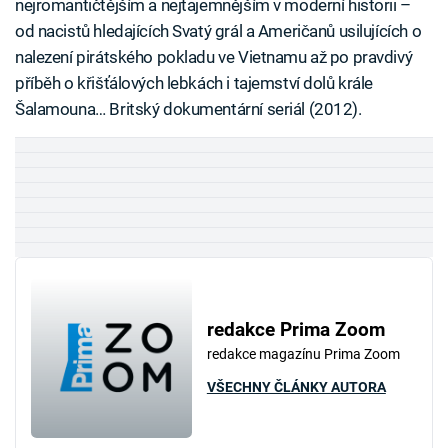
nejromantičtějším a nejtajemnějším v moderní historii –
od nacistů hledajících Svatý grál a Američanů usilujících o
nalezení pirátského pokladu ve Vietnamu až po pravdivý
příběh o křišťálových lebkách i tajemství dolů krále
Šalamouna… Britský dokumentární seriál (2012).
redakce Prima Zoom
redakce magazínu Prima Zoom
VŠECHNY ČLÁNKY AUTORA