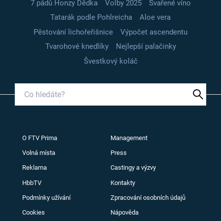
7 pádů Honzy Dědka
Volby 2025
Svařené víno
Tatarák podle Pohlreicha
Aloe vera
Pěstování lichořeřišnice
Výpočet ascendentu
Tvarohové knedlíky
Nejlepší palačinky
Švestkový koláč
O FTV Prima
Management
Volná místa
Press
Reklama
Castingy a výzvy
HbbTV
Kontakty
Podmínky užívání
Zpracování osobních údajů
Cookies
Nápověda