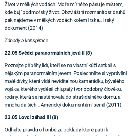
Život v mělkých vodách. Moře mírného pásu je místem,
kde bují podmořský život. Obzvláštní rozmanitost druhů
pak najdeme v mělkých vodách kolem Irska... Irský
dokument (2014)
Záhady a konspirace
Failed to fetch
22.05 Svědci paranormálních jevů II (8)
Poznejte příběhy lidí, kteří se na vlastní kůži setkali s
nějakým paranormálním jevem. Poslechněte si vyprávění
malé dívky, která vídá neviditelnou kamarádku, bývalého
vojáka, kterého vyděsil chlupatý tvor podobný člověku,
rodiny, která se nastěhovala do strašidelného domu, a
mnoha dalších… Americký dokumentární seriál (2011)
23.05 Lovci záhad III (8)
Odhalte pravdu o honbě za poklady, které patří k