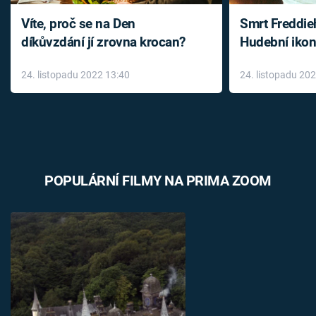
Víte, proč se na Den
Smrt Freddie
díkůvzdání jí zrovna krocan?
Hudební ikon
až do konce 
24. listopadu 2022 13:40
24. listopadu 20
léky
POPULÁRNÍ FILMY NA PRIMA ZOOM