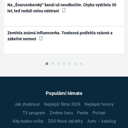
Na „Švarcenberský“ kanál už neodbočíte. Chyba vydržela 30
let, teď ceduli celou odstraní
Zemřela známá influencerka. Towleová podlehla vzácné a
zákeřné nemoci
Populární témata
Jak zhubnout
Nejlepší filmy 2024
Nejlepší horory
TV program
Změna času
Partie
Počasí
Kdy budou volby
ZOO Nové začátky
Auto – katalog