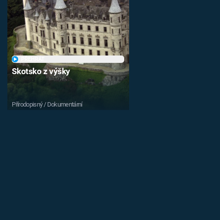
PŘEHRÁT
Skotsko z výšky
Přírodopisný / Dokumentární