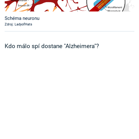
Časopis
Schéma neuronu
Sledujte prima+
Zdroj: LadyofHats
Přihlášení
Kdo málo spí dostane "Alzheimera"?
Sledujte nás