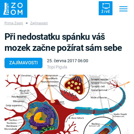
ŽIVĚ
Prima Zoom
■
Zajímavosti
Trendy:
ZRÁDCI
UFO
DRUHÁ SVĚTOVÁ VÁLKA
Při nedostatku spánku váš
ZÁHADY
VETŘELCI DÁVNOVĚKU
mozek začne požírat sám sebe
25. června 2017 06:00
ZAJÍMAVOSTI
Topi Pigula
Témata
Témata
Pořady
TV Program