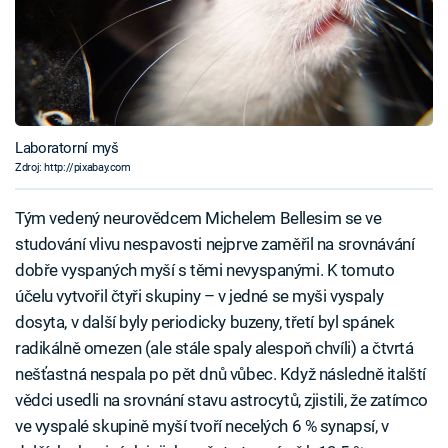
Laboratorní myš
Zdroj: http://pixabay.com
Tým vedený neurovědcem Michelem Bellesim se ve
studování vlivu nespavosti nejprve zaměřil na srovnávání
dobře vyspaných myší s těmi nevyspanými. K tomuto
účelu vytvořil čtyři skupiny – v jedné se myši vyspaly
dosyta, v další byly periodicky buzeny, třetí byl spánek
radikálně omezen (ale stále spaly alespoň chvíli) a čtvrtá
nešťastná nespala po pět dnů vůbec. Když následně italští
vědci usedli na srovnání stavu astrocytů, zjistili, že zatímco
ve vyspalé skupině myší tvoří necelých 6 % synapsí, v