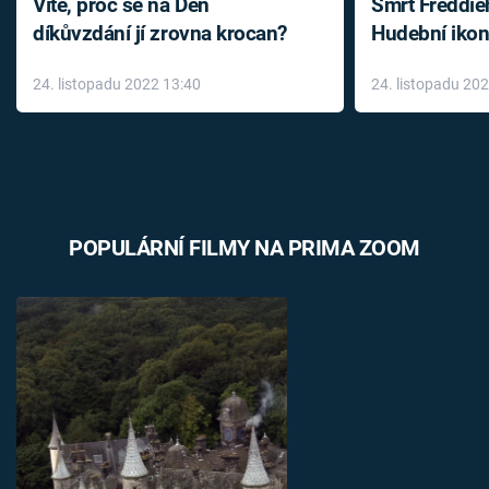
Víte, proč se na Den
Smrt Freddie
díkůvzdání jí zrovna krocan?
Hudební ikon
až do konce 
24. listopadu 2022 13:40
24. listopadu 20
léky
POPULÁRNÍ FILMY NA PRIMA ZOOM