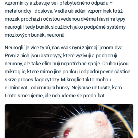
vzpomínky a zbavuje se i přebytečného odpadu –
metaforicky i doslova. Vedle ukládání vzpomínek totiž
mozek prochází i očistou vedenou dvěma hlavními typy
neuroglií, tedy buněk sloužících jako podpůrné systémy
mozkových buněk, neuronů.
Neuroglií je více typů, nás však nyní zajímají jenom dva.
První z nich jsou astrocyty, které vyživují a podporují
neurony, ale také eliminují nepotřebné spoje. Druhou jsou
mikroglie, které mimo jiné pohlcují odpadní pevné částice
skrze proces fagocytózy. Mikroglie takto mohou
eliminovat i odumírající buňky. Nejspíše už tušíte, kam
tímto směřujeme, ale nebudeme se předbíhat.