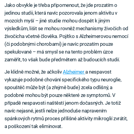
Jako obvykle je třeba připomenout, že jde prozatím o
jedinou studii, která navíc pozorovala jenom aktivitu v
mozcích myší – jiné studie mohou dospět k jiným
výsledkům, lišit se mohou rovněž mechanismy živočich od
živočicha včetně člověka. Pojítko s Alzheimerovou nemocí
(či podobnými chorobami) je navíc prozatím pouze
spekulované – má smysl se na tento problém úzce
zaměřit, to však bude předmětem až budoucích studií.
Je klidně možné, že ačkoliv
Alzheimer
a nespavost
vykazuje podobné chování specifického typu neuroglie,
spouštěč může být (a zřejmě bude) zcela odlišný, a
podobné mohou být pouze některé ze symptomů. V
případě nespavosti naštěstí jenom dočasných. Je totiž
navíc nejasné, jestli nelze jednoduše napravením
spánkových rytmů proces přílišné aktivity mikroglií zvrátit,
a poškození tak eliminovat.