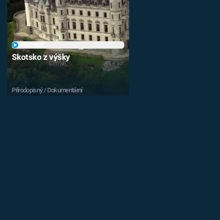
PŘEHRÁT
Skotsko z výšky
Přírodopisný / Dokumentární