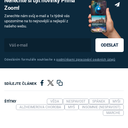
Nenechte si ujít novinky Prima
Zoom!
Zanechte nám svůj e-mail a 1x týdně vás
upozorníme na to nejnovější a nejlepší z
našeho webu.
ODESLAT
Odesláním formuláře souhlasíte s
podmínkami zpracování osobních údajů
SDÍLEJTE ČLÁNEK
ŠTÍTKY
VĚDA
NESPAVOST
SPÁNEK
MYŠI
ALZHEIMEROVA CHOROBA
MYŠ
INSOMNIE (NESPAVOST)
MARCHE