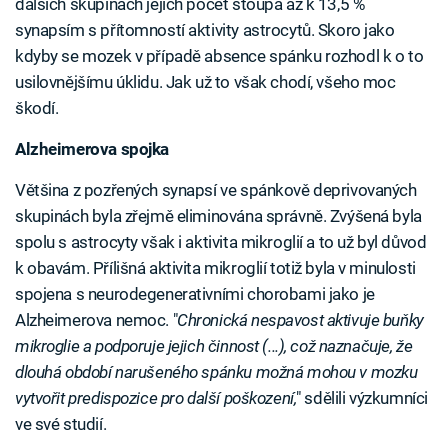
dalších skupinách jejich počet stoupá až k 13,5 %
synapsím s přítomností aktivity astrocytů. Skoro jako
kdyby se mozek v případě absence spánku rozhodl k o to
usilovnějšímu úklidu. Jak už to však chodí, všeho moc
škodí.
Alzheimerova spojka
Většina z pozřených synapsí ve spánkově deprivovaných
skupinách byla zřejmě eliminována správně. Zvýšená byla
spolu s astrocyty však i aktivita mikroglií a to už byl důvod
k obavám. Přílišná aktivita mikroglií totiž byla v minulosti
spojena s neurodegenerativními chorobami jako je
Alzheimerova nemoc. "
Chronická nespavost aktivuje buňky
mikroglie a podporuje jejich činnost (...), což naznačuje, že
dlouhá období narušeného spánku možná mohou v mozku
vytvořit predispozice pro další poškození,
" sdělili výzkumníci
ve své studií.