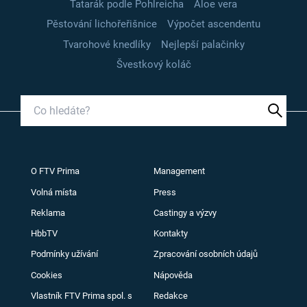
Tatarák podle Pohlreicha
Aloe vera
Pěstování lichořeřišnice
Výpočet ascendentu
Tvarohové knedlíky
Nejlepší palačinky
Švestkový koláč
O FTV Prima
Management
Volná místa
Press
Reklama
Castingy a výzvy
HbbTV
Kontakty
Podmínky užívání
Zpracování osobních údajů
Cookies
Nápověda
Vlastník FTV Prima spol. s
Redakce