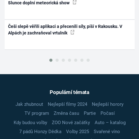
Slunce doplní meteorická show
Češi slepě věřili aplikaci a přecenili síly, píší v Rakousku. V
Alpách je zachraňoval vrtulník
Populární témata
Jak zhubnout
Nejlepší filmy 2024
Nejlepší horory
TV program
Změna času
Partie
Počasí
Kdy budou volby
ZOO Nové začátky
Auto – katalog
7 pádů Honzy Dědka
Volby 2025
Svařené víno