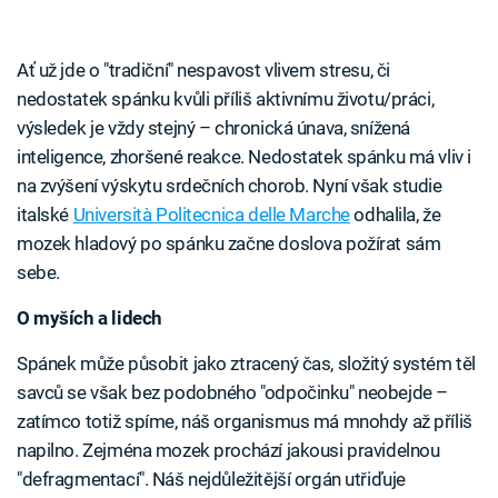
Ať už jde o "tradiční" nespavost vlivem stresu, či
nedostatek spánku kvůli příliš aktivnímu životu/práci,
výsledek je vždy stejný – chronická únava, snížená
inteligence, zhoršené reakce. Nedostatek spánku má vliv i
na zvýšení výskytu srdečních chorob. Nyní však studie
italské
Università Politecnica delle Marche
odhalila, že
mozek hladový po spánku začne doslova požírat sám
sebe.
O myších a lidech
Spánek může působit jako ztracený čas, složitý systém těl
savců se však bez podobného "odpočinku" neobejde –
zatímco totiž spíme, náš organismus má mnohdy až příliš
napilno. Zejména mozek prochází jakousi pravidelnou
"defragmentací". Náš nejdůležitější orgán utřiďuje