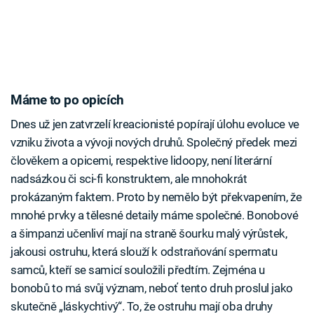
Máme to po opicích
Dnes už jen zatvrzelí kreacionisté popírají úlohu evoluce ve
vzniku života a vývoji nových druhů. Společný předek mezi
člověkem a opicemi, respektive lidoopy, není literární
nadsázkou či sci-fi konstruktem, ale mnohokrát
prokázaným faktem. Proto by nemělo být překvapením, že
mnohé prvky a tělesné detaily máme společné. Bonobové
a šimpanzi učenliví mají na straně šourku malý výrůstek,
jakousi ostruhu, která slouží k odstraňování spermatu
samců, kteří se samicí souložili předtím. Zejména u
bonobů to má svůj význam, neboť tento druh proslul jako
skutečně „láskychtivý“. To, že ostruhu mají oba druhy