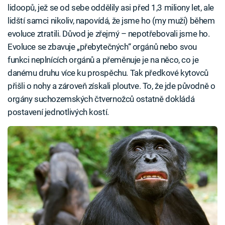
lidoopů, jež se od sebe oddělily asi před 1,3 miliony let, ale
lidští samci nikoliv, napovídá, že jsme ho (my muži) během
evoluce ztratili. Důvod je zřejmý – nepotřebovali jsme ho.
Evoluce se zbavuje „přebytečných“ orgánů nebo svou
funkci neplnících orgánů a přeměnuje je na něco, co je
danému druhu více ku prospěchu. Tak předkové kytovců
přišli o nohy a zároveň získali ploutve. To, že jde původně o
orgány suchozemských čtvernožců ostatně dokládá
postavení jednotlivých kostí.