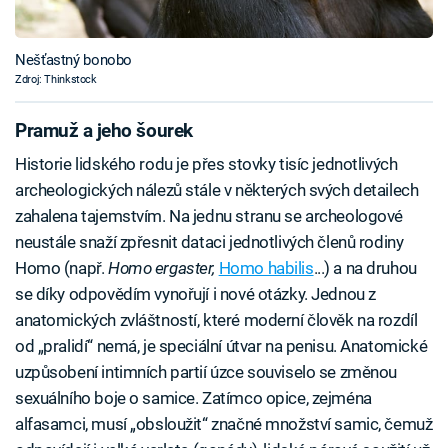
Nešťastný bonobo
Zdroj: Thinkstock
Pramuž a jeho šourek
Historie lidského rodu je přes stovky tisíc jednotlivých
archeologických nálezů stále v některých svých detailech
zahalena tajemstvím. Na jednu stranu se archeologové
neustále snaží zpřesnit dataci jednotlivých členů rodiny
Homo (např.
Homo ergaster,
Homo habilis
...) a na druhou
se díky odpovědím vynořují i nové otázky. Jednou z
anatomických zvláštností, které moderní člověk na rozdíl
od „pralidí“ nemá, je speciální útvar na penisu. Anatomické
uzpůsobení intimních partií úzce souviselo se změnou
sexuálního boje o samice. Zatímco opice, zejména
alfasamci, musí „obsloužit“ značné množství samic, čemuž