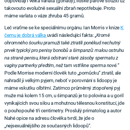
odpovídají i velká varlata (gonády), lidské párové soužití už
takovouto evolučně sexuální zbraň nepotřebuje. Proto
máme varlata o váze zhruba 45 gramů.
Leč vraťme se ke speciálnímu orgánu. Ian Morris v knize
K
čemu je dobrá válka
uvádí následující fakta: „
Kromě
ohromného šourku pramuži také ztratili poněkud nechutný
prvek typický pro penisy bonobů a šimpanzů: malou ostruhu
na straně penisu, která odstraní staré zásoby spermatu z
vagíny partnerky předtím, než tam vstříkne sperma nové.
“
Podle Morrise moderní člověk tuto „pomůcku“ ztratil, ale
nahradil ji velkým pyjem, neboť v porovnání s lidoopy je
máme vskutku olbřímí. Zatímco průměrný ztopořený pyj
muže má kolem 15 cm, u šimpanzů je to polovina a u goril
vynikajících svou silou a mohutnou tělesnou konstitucí, jde
o pouhopouhé tři centimetry. Proslulý primatolog a autor
Nahé opice na adresu člověka tvrdí, že jde o
„nejsexuálnějšího ze současných lidoopů“.