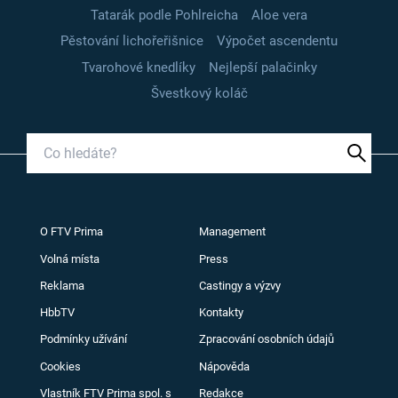
Tatarák podle Pohlreicha
Aloe vera
Pěstování lichořeřišnice
Výpočet ascendentu
Tvarohové knedlíky
Nejlepší palačinky
Švestkový koláč
O FTV Prima
Management
Volná místa
Press
Reklama
Castingy a výzvy
HbbTV
Kontakty
Podmínky užívání
Zpracování osobních údajů
Cookies
Nápověda
Vlastník FTV Prima spol. s
Redakce