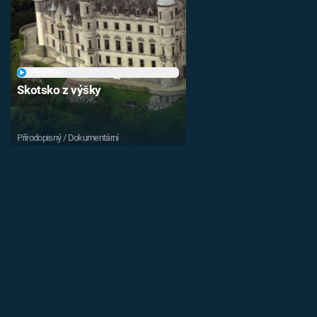
PŘEHRÁT
Skotsko z výšky
Přírodopisný / Dokumentární