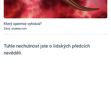
Časopis
Sledujte prima+
Který spermie vyhrává?
Zdroj: pixabay.com
Přihlášení
Tuhle nechutnost jste o lidských předcích
Sledujte nás
nevěděli.