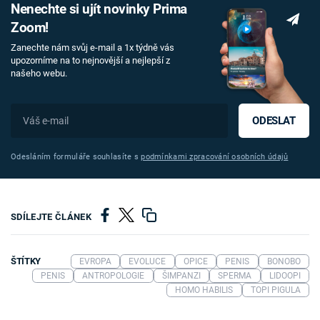
Nenechte si ujít novinky Prima
Zoom!
Zanechte nám svůj e-mail a 1x týdně vás
upozorníme na to nejnovější a nejlepší z
našeho webu.
ODESLAT
Odesláním formuláře souhlasíte s
podmínkami zpracování osobních údajů
SDÍLEJTE ČLÁNEK
ŠTÍTKY
EVROPA
EVOLUCE
OPICE
PENIS
BONOBO
PENIS
ANTROPOLOGIE
ŠIMPANZI
SPERMA
LIDOOPI
HOMO HABILIS
TOPI PIGULA