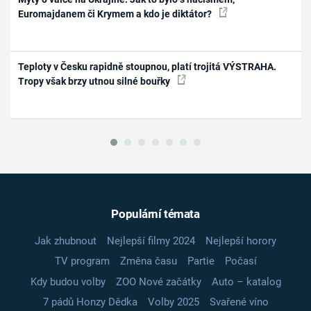
Euromajdanem či Krymem a kdo je diktátor?
Teploty v Česku rapidně stoupnou, platí trojitá VÝSTRAHA.
Tropy však brzy utnou silné bouřky
Populární témata
Jak zhubnout
Nejlepší filmy 2024
Nejlepší horory
TV program
Změna času
Partie
Počasí
Kdy budou volby
ZOO Nové začátky
Auto – katalog
7 pádů Honzy Dědka
Volby 2025
Svařené víno