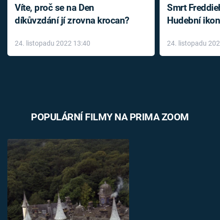
Víte, proč se na Den
Smrt Freddie
díkůvzdání jí zrovna krocan?
Hudební ikon
až do konce 
24. listopadu 2022 13:40
24. listopadu 20
léky
POPULÁRNÍ FILMY NA PRIMA ZOOM