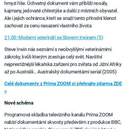
hmyzí říše. Úchvatný dokument vám přiblíží nosály,
kajmany, jedovaté chřestýše a další z místních obyvatel.
Ale i jejich ochránce, kteří se snaží tento přírodní klenot
zachovat za cenu nasazení vlastního života.
21.00: Moderní veterináři se Stevem Irwinem (5)
Steve Irwin nás seznámí s neobvyklými veterinárními
zákroky, kvůli kterým zcestuje celý svět. Navštíví
nejprestižnější lékařská zařízení pro zvířata od Jižní Afriky
až po Austrálii... Australský dokumentární seriál (2005)
Celé dokumenty z Prima ZOOM si přehrajte zdarma ZDE
»
Nové schéma
Programová skladba televizního kanálu Prima ZOOM
nabízí dokumentární skvosty především z produkce BBC,