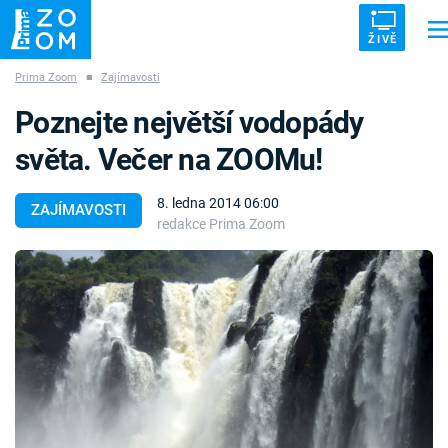
ŽIVĚ
Prima Zoom
■
Zajímavosti
Trendy:
ZRÁDCI
UFO
DRUHÁ SVĚTOVÁ VÁLKA
ZÁHADY
Poznejte největší vodopády
VETŘELCI DÁVNOVĚKU
světa. Večer na ZOOMu!
8. ledna 2014 06:00
ZAJÍMAVOSTI
redakce Prima Zoom
Témata
Témata
Pořady
TV Program