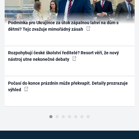
Podmínka pro Ukrajince za útok zápalnou lahví na dům s
dětmi? Tejc zvažuje mimořádný zásah
Rozpohybují české školství ředitelé? Resort věří, že nový
nástroj utne nekonečné debaty
Počasí do konce prázdnin může překvapit. Detaily prozrazuje
výhled