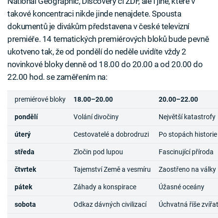
National Geographic, Discovery či ZDF, ale i jiné, které v
takové koncentraci nikde jinde nenajdete. Spousta
dokumentů je divákům představena v české televizní
premiéře. 14 tematických premiérových bloků bude pevně
ukotveno tak, že od pondělí do neděle uvidíte vždy 2
novinkové bloky denně od 18.00 do 20.00 a od 20.00 do
22.00 hod. se zaměřením na:
premiérové bloky
18.00–20.00
20.00–22.00
pondělí
Volání divočiny
Největší katastrofy
úterý
Cestovatelé a dobrodruzi
Po stopách historie
středa
Zločin pod lupou
Fascinující příroda
čtvrtek
Tajemství Země a vesmíru
Zaostřeno na války
pátek
Záhady a konspirace
Úžasné oceány
sobota
Odkaz dávných civilizací
Úchvatná říše zvířa