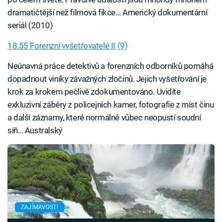
dramatičtější než filmová fikce… Americký dokumentární
seriál (2010)
18.55 Forenzní vyšetřovatelé II (9)
Neúnavná práce detektivů a forenzních odborníků pomáhá
dopadnout viníky závažných zločinů. Jejich vyšetřování je
krok za krokem pečlivě zdokumentováno. Uvidíte
exkluzivní záběry z policejních kamer, fotografie z míst činu
a další záznamy, které normálně vůbec neopustí soudní
síň… Australský
ZAJÍMAVOSTI