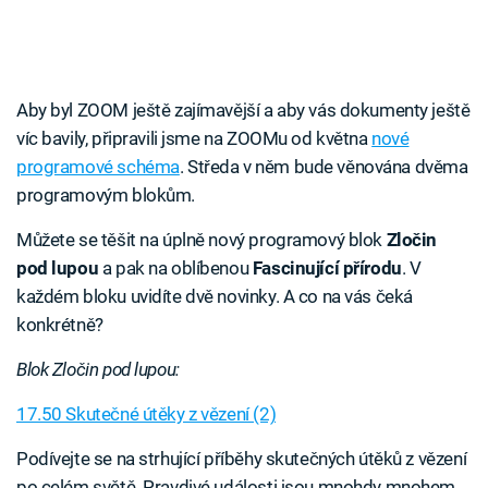
Aby byl ZOOM ještě zajímavější a aby vás dokumenty ještě
víc bavily, připravili jsme na ZOOMu od května
nové
programové schéma
. Středa v něm bude věnována dvěma
programovým blokům.
Můžete se těšit na úplně nový programový blok
Zločin
pod lupou
a pak na oblíbenou
Fascinující přírodu
. V
každém bloku uvidíte dvě novinky. A co na vás čeká
konkrétně?
Blok Zločin pod lupou:
17.50 Skutečné útěky z vězení (2)
Podívejte se na strhující příběhy skutečných útěků z vězení
po celém světě. Pravdivé události jsou mnohdy mnohem