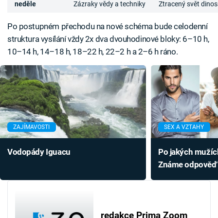
neděle
Zázraky vědy a techniky
Ztracený svět dino
Po postupném přechodu na nové schéma bude celodenní
struktura vysílání vždy 2x dva dvouhodinové bloky: 6–10 h,
10–14 h, 14–18 h, 18–22 h, 22–2 h a 2–6 h ráno.
ZAJÍMAVOSTI
SEX A VZTAHY
Vodopády Iguacu
Po jakých mužích
Známe odpově
redakce Prima Zoom