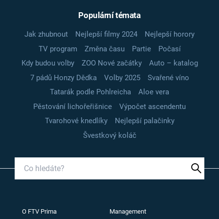
Populární témata
Jak zhubnout
Nejlepší filmy 2024
Nejlepší horory
TV program
Změna času
Partie
Počasí
Kdy budou volby
ZOO Nové začátky
Auto – katalog
7 pádů Honzy Dědka
Volby 2025
Svařené víno
Tatarák podle Pohlreicha
Aloe vera
Pěstování lichořeřišnice
Výpočet ascendentu
Tvarohové knedlíky
Nejlepší palačinky
Švestkový koláč
O FTV Prima
Management