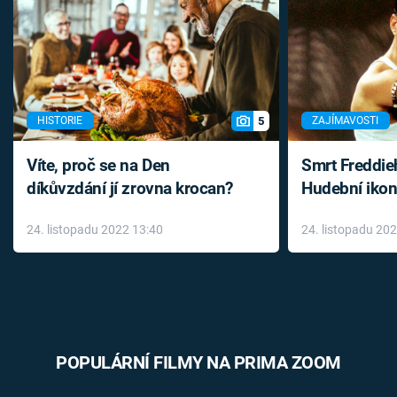
5
HISTORIE
ZAJÍMAVOSTI
Víte, proč se na Den
Smrt Freddie
díkůvzdání jí zrovna krocan?
Hudební ikon
až do konce 
24. listopadu 2022 13:40
24. listopadu 20
léky
POPULÁRNÍ FILMY NA PRIMA ZOOM