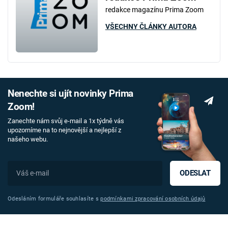
redakce magazínu Prima Zoom
VŠECHNY ČLÁNKY AUTORA
Nenechte si ujít novinky Prima
Zoom!
Zanechte nám svůj e-mail a 1x týdně vás
upozorníme na to nejnovější a nejlepší z
našeho webu.
ODESLAT
Odesláním formuláře souhlasíte s
podmínkami zpracování osobních údajů