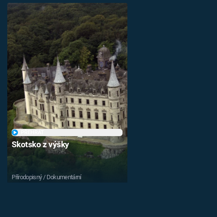
PŘEHRÁT
Skotsko z výšky
Přírodopisný / Dokumentární