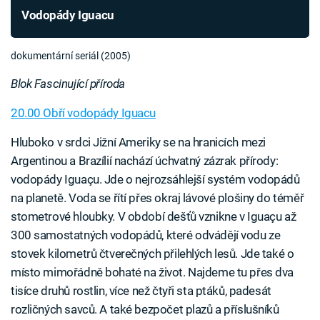
Vodopády Iguacu
dokumentární seriál (2005)
Blok Fascinující příroda
20.00 Obří vodopády Iguacu
Hluboko v srdci Jižní Ameriky se na hranicích mezi
Argentinou a Brazílií nachází úchvatný zázrak přírody:
vodopády Iguaçu. Jde o nejrozsáhlejší systém vodopádů
na planetě. Voda se řítí přes okraj lávové plošiny do téměř
stometrové hloubky. V období dešťů vznikne v Iguaçu až
300 samostatných vodopádů, které odvádějí vodu ze
stovek kilometrů čtverečných přilehlých lesů. Jde také o
místo mimořádně bohaté na život. Najdeme tu přes dva
tisíce druhů rostlin, více než čtyři sta ptáků, padesát
rozličných savců. A také bezpočet plazů a příslušníků