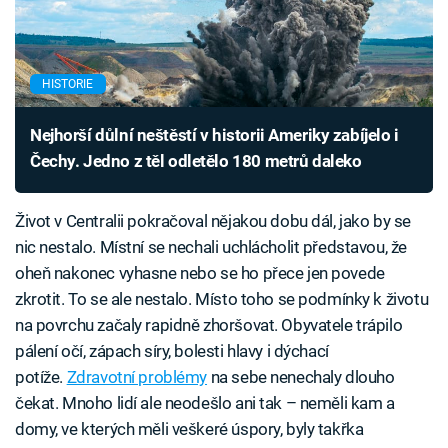
HISTORIE
Nejhorší důlní neštěstí v historii Ameriky zabíjelo i
Čechy. Jedno z těl odletělo 180 metrů daleko
Život v Centralii pokračoval nějakou dobu dál, jako by se
nic nestalo. Místní se nechali uchlácholit představou, že
oheň nakonec vyhasne nebo se ho přece jen povede
zkrotit. To se ale nestalo. Místo toho se podmínky k životu
na povrchu začaly rapidně zhoršovat. Obyvatele trápilo
pálení očí, zápach síry, bolesti hlavy i dýchací
potíže.
Zdravotní problémy
na sebe nenechaly dlouho
čekat. Mnoho lidí ale neodešlo ani tak – neměli kam a
domy, ve kterých měli veškeré úspory, byly takřka