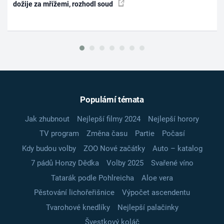
dožije za mřížemi, rozhodl soud
Populární témata
Jak zhubnout
Nejlepší filmy 2024
Nejlepší horory
TV program
Změna času
Partie
Počasí
Kdy budou volby
ZOO Nové začátky
Auto – katalog
7 pádů Honzy Dědka
Volby 2025
Svařené víno
Tatarák podle Pohlreicha
Aloe vera
Pěstování lichořeřišnice
Výpočet ascendentu
Tvarohové knedlíky
Nejlepší palačinky
Švestkový koláč