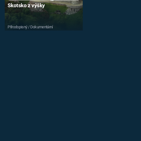
Skotsko z výšky
Přírodopisný / Dokumentární