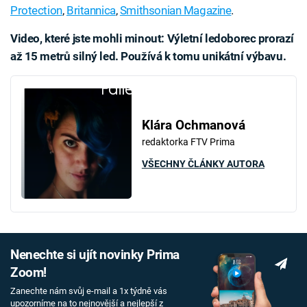
Protection
,
Britannica
,
Smithsonian Magazine
.
Video, které jste mohli minout: Výletní ledoborec prorazí
až 15 metrů silný led. Používá k tomu unikátní výbavu.
Failed to fetch
Klára Ochmanová
redaktorka FTV Prima
VŠECHNY ČLÁNKY AUTORA
Nenechte si ujít novinky Prima
Zoom!
Zanechte nám svůj e-mail a 1x týdně vás
upozorníme na to nejnovější a nejlepší z