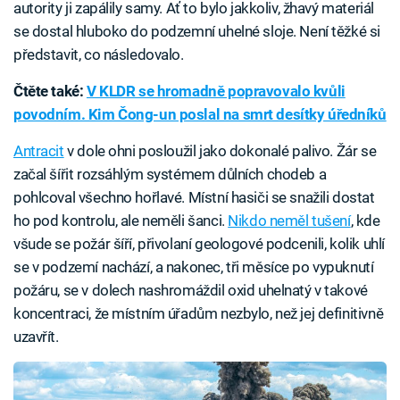
autority ji zapálily samy. Ať to bylo jakkoliv, žhavý materiál
se dostal hluboko do podzemní uhelné sloje. Není těžké si
představit, co následovalo.
Čtěte také:
V KLDR se hromadně popravovalo kvůli
povodním. Kim Čong-un poslal na smrt desítky úředníků
Antracit
v dole ohni posloužil jako dokonalé palivo. Žár se
začal šířit rozsáhlým systémem důlních chodeb a
pohlcoval všechno hořlavé. Místní hasiči se snažili dostat
ho pod kontrolu, ale neměli šanci.
Nikdo neměl tušení
, kde
všude se požár šíří, přivolaní geologové podcenili, kolik uhlí
se v podzemí nachází, a nakonec, tři měsíce po vypuknutí
požáru, se v dolech nashromáždil oxid uhelnatý v takové
koncentraci, že místním úřadům nezbylo, než jej definitivně
uzavřít.