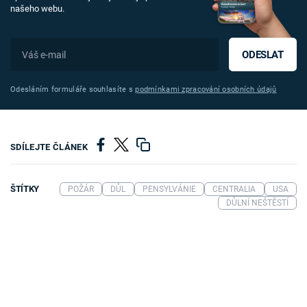
našeho webu.
ODESLAT
Odesláním formuláře souhlasíte s
podmínkami zpracování osobních údajů
SDÍLEJTE ČLÁNEK
ŠTÍTKY
POŽÁR
DŮL
PENSYLVÁNIE
CENTRALIA
USA
DŮLNÍ NEŠTĚSTÍ