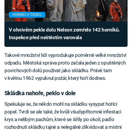
HORNÍCI V ČESKU
V ohnivém pekle dolu Nelson zemřelo 142 horníků.
Inspekce před neštěstím varovala
Takové množství lidí vyprodukuje poměrně velké množství
odpadu. Městská správa proto začala jeden z opuštěných
povrchových dolů používat jako skládku. Právě tam
v květnu 1962 vypuknul požár, který hoří dodnes.
Skládka nahoře, peklo v dole
Spekuluje se, že někdo mohl na skládku vysypat hořící
popel. Tvrdí se ale také, že kvůli všudypřítomné infestaci
krys a nelibým pachům, které se šířily po okolí, padlo
rozhodnutí skládku tajně a nelegálně zlikvidovat a místní