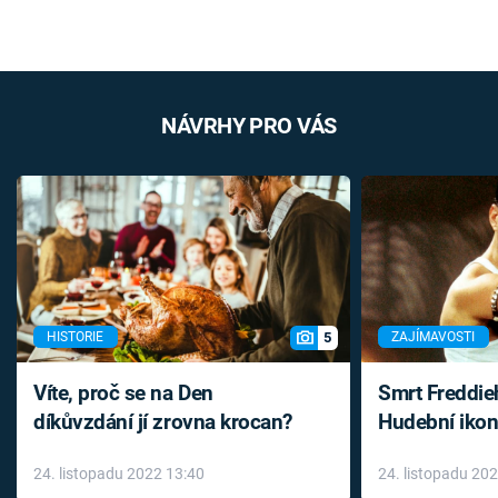
NÁVRHY PRO VÁS
5
HISTORIE
ZAJÍMAVOSTI
Víte, proč se na Den
Smrt Freddie
díkůvzdání jí zrovna krocan?
Hudební ikon
až do konce 
24. listopadu 2022 13:40
24. listopadu 20
léky