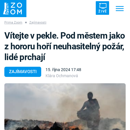
ŽIVĚ
Prima Zoom
■
Zajímavosti
Trendy:
ZRÁDCI
UFO
DRUHÁ SVĚTOVÁ VÁLKA
Vítejte v pekle. Pod městem jako
ZÁHADY
VETŘELCI DÁVNOVĚKU
z hororu hoří neuhasitelný požár,
lidé prchají
15. října 2024 17:48
ZAJÍMAVOSTI
Klára Ochmanová
Témata
Témata
Pořady
TV Program