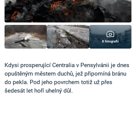
Časopis
Sledujte prima+
Přihlášení
8 fotografií
Sledujte nás
Kdysi prosperující Centralia v Pensylvánii je dnes
opuštěným městem duchů, jež připomíná bránu
do pekla. Pod jeho povrchem totiž už přes
šedesát let hoří uhelný důl.