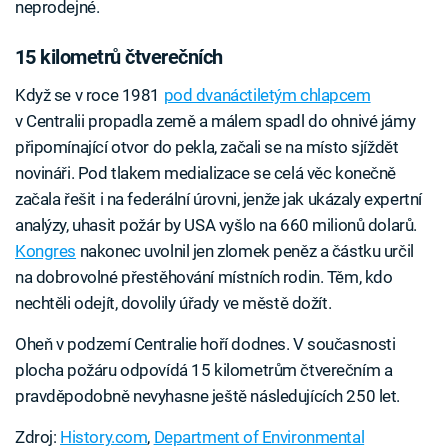
neprodejné.
15 kilometrů čtverečních
Když se v roce 1981
pod dvanáctiletým chlapcem
v Centralii propadla země a málem spadl do ohnivé jámy
připomínající otvor do pekla, začali se na místo sjíždět
novináři. Pod tlakem medializace se celá věc konečně
začala řešit i na federální úrovni, jenže jak ukázaly expertní
analýzy, uhasit požár by USA vyšlo na 660 milionů dolarů.
Kongres
nakonec uvolnil jen zlomek peněz a částku určil
na dobrovolné přestěhování místních rodin. Těm, kdo
nechtěli odejít, dovolily úřady ve městě dožít.
Oheň v podzemí Centralie hoří dodnes. V současnosti
plocha požáru odpovídá 15 kilometrům čtverečním a
pravděpodobně nevyhasne ještě následujících 250 let.
Zdroj:
History.com
,
Department of Environmental