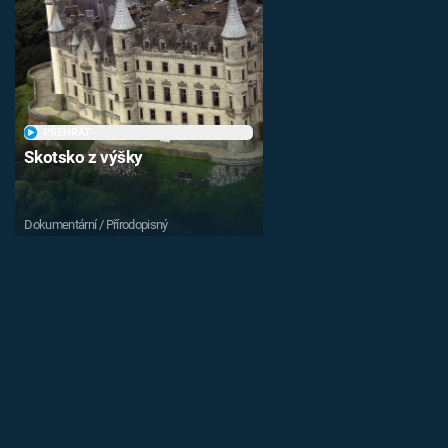
PŘEHRÁT
Skotsko z výšky
Dokumentární / Přírodopisný