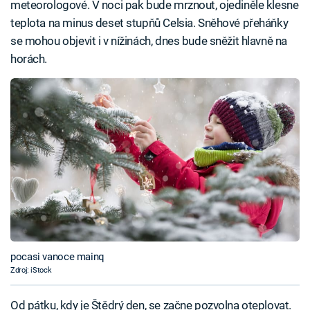
meteorologové. V noci pak bude mrznout, ojediněle klesne
teplota na minus deset stupňů Celsia. Sněhové přeháňky
se mohou objevit i v nížinách, dnes bude sněžit hlavně na
horách.
pocasi vanoce mainq
Zdroj: iStock
Od pátku, kdy je Štědrý den, se začne pozvolna oteplovat.