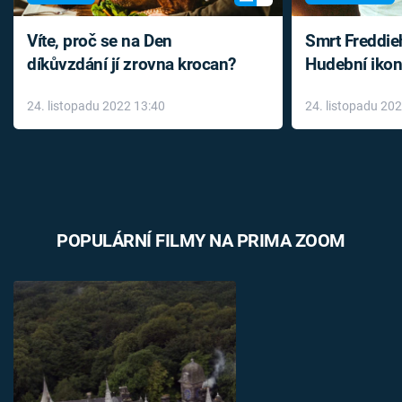
Víte, proč se na Den
Smrt Freddie
díkůvzdání jí zrovna krocan?
Hudební ikon
až do konce 
24. listopadu 2022 13:40
24. listopadu 20
léky
POPULÁRNÍ FILMY NA PRIMA ZOOM