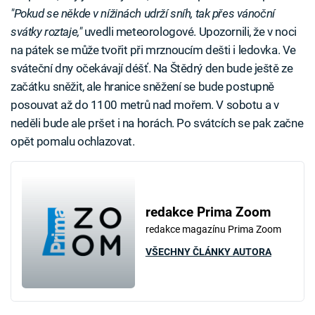
"Pokud se někde v nížinách udrží sníh, tak přes vánoční
svátky roztaje,"
uvedli meteorologové. Upozornili, že v noci
na pátek se může tvořit při mrznoucím dešti i ledovka. Ve
sváteční dny očekávají déšť. Na Štědrý den bude ještě ze
začátku sněžit, ale hranice sněžení se bude postupně
posouvat až do 1100 metrů nad mořem. V sobotu a v
neděli bude ale pršet i na horách. Po svátcích se pak začne
opět pomalu ochlazovat.
redakce Prima Zoom
redakce magazínu Prima Zoom
VŠECHNY ČLÁNKY AUTORA