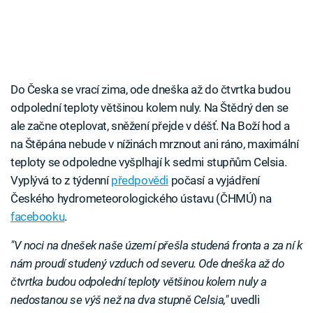
Do Česka se vrací zima, ode dneška až do čtvrtka budou
odpolední teploty většinou kolem nuly. Na Štědrý den se
ale začne oteplovat, sněžení přejde v déšť. Na Boží hod a
na Štěpána nebude v nížinách mrznout ani ráno, maximální
teploty se odpoledne vyšplhají k sedmi stupňům Celsia.
Vyplývá to z týdenní
předpovědi
počasí a vyjádření
Českého hydrometeorologického ústavu (ČHMÚ) na
facebooku
.
"V noci na dnešek naše území přešla studená fronta a za ní k
nám proudí studený vzduch od severu. Ode dneška až do
čtvrtka budou odpolední teploty většinou kolem nuly a
nedostanou se výš než na dva stupně Celsia,"
uvedli