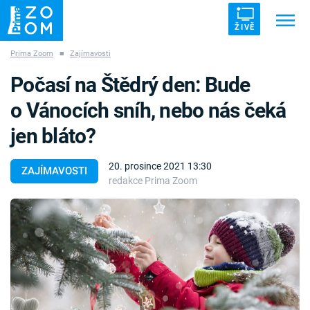
ŽIVĚ
Prima Zoom
■
Zajímavosti
Trendy:
ZRÁDCI
UFO
DRUHÁ SVĚTOVÁ VÁLKA
Počasí na Štědrý den: Bude
ZÁHADY
VETŘELCI DÁVNOVĚKU
o Vánocích sníh, nebo nás čeká
jen bláto?
20. prosince 2021 13:30
ZAJÍMAVOSTI
redakce Prima Zoom
Témata
Témata
Pořady
TV Program