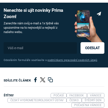
Nenechte si ujít novinky Prima
Zoom!
Zanechte nám svůj e-mail a 1x týdně vás
upozorníme na to nejnovější a nejlepší z
našeho webu.
ODESLAT
Odesláním formuláře souhlasíte s
podmínkami zpracování osobních údajů
SDÍLEJTE ČLÁNEK
ŠTÍTKY
POČASÍ
FACEBOOK
VÁNOCE
ČESKÝ HYDROMETEOROLOGICKÝ ÚSTAV
ČESKO
ŠTĚDRÝ DEN
POČASÍ NA VÁNOCE