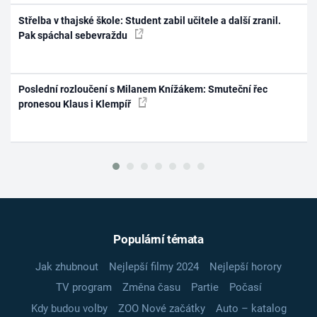
Střelba v thajské škole: Student zabil učitele a další zranil.
Pak spáchal sebevraždu
Poslední rozloučení s Milanem Knížákem: Smuteční řec
pronesou Klaus i Klempíř
Populární témata
Jak zhubnout
Nejlepší filmy 2024
Nejlepší horory
TV program
Změna času
Partie
Počasí
Kdy budou volby
ZOO Nové začátky
Auto – katalog