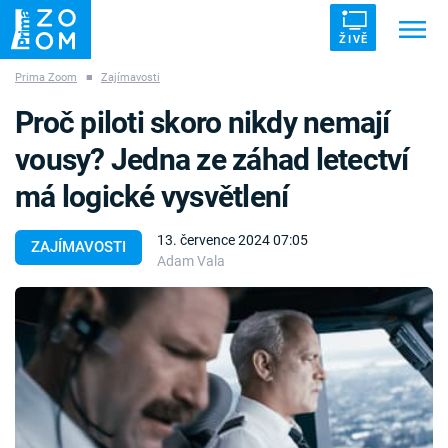
ŽIVĚ
Prima Zoom
■
Zajímavosti
Trendy:
ZRÁDCI
UFO
DRUHÁ SVĚTOVÁ VÁLKA
Proč piloti skoro nikdy nemají
ZÁHADY
VETŘELCI DÁVNOVĚKU
vousy? Jedna ze záhad letectví
má logické vysvětlení
13. července 2024 07:05
ZAJÍMAVOSTI
Adam Vala
Témata
Témata
Pořady
TV Program