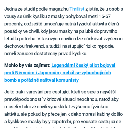
Jedna ze studií podle magazínu
Thrillist
zjistila, že u osob s
vousy se únik kyslíku z masky pohyboval mezi 16-67
procenty, což ještě umocňuje nutná fyzická aktivita členů
posádky ve chvíli, kdy jsou masky na palubě dopravního
letadla potřeba. V takových chvílích lze očekávat zvýšenou
dechovou frekvenci, a tudíž i nastupující riziko hypoxie,
není-li zaručen dostatečný přívod kyslíku.
Mohlo by vás zajímat:
Legendární český pilot bojoval
proti Němcům i Japoncům, nebál se vybuchujících
bomb a pořádně naštval komunisty
Je to pak i varování pro cestující, kteří se sice s největší
pravděpodobností v krizové situaci neocitnou, natož aby
museli v takové chvíli vynakládat zvýšenou fyzickou
aktivitu, ale pokud by přece jen k dekompresi kabiny došlo
a kyslíkové masky byly zapotřebí, pro vousaté cestující se