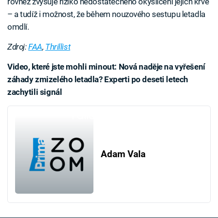
rovněž zvyšuje riziko nedostatečného okysličení jejich krve
– a tudíž i možnost, že během nouzového sestupu letadla
omdlí.
Zdroj:
FAA
,
Thrillist
Video, které jste mohli minout: Nová naděje na vyřešení
záhady zmizelého letadla? Experti po deseti letech
zachytili signál
Failed to fetch
Adam Vala