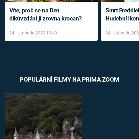
Víte, proč se na Den
Smrt Freddie
díkůvzdání jí zrovna krocan?
Hudební ikon
až do konce 
24. listopadu 2022 13:40
24. listopadu 20
léky
POPULÁRNÍ FILMY NA PRIMA ZOOM