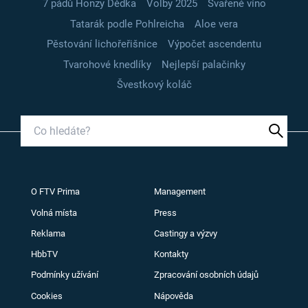
7 pádů Honzy Dědka
Volby 2025
Svařené víno
Tatarák podle Pohlreicha
Aloe vera
Pěstování lichořeřišnice
Výpočet ascendentu
Tvarohové knedlíky
Nejlepší palačinky
Švestkový koláč
O FTV Prima
Management
Volná místa
Press
Reklama
Castingy a výzvy
HbbTV
Kontakty
Podmínky užívání
Zpracování osobních údajů
Cookies
Nápověda