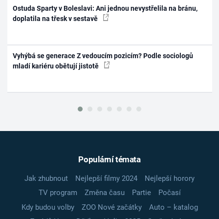
Ostuda Sparty v Boleslavi: Ani jednou nevystřelila na bránu,
doplatila na třesk v sestavě
Vyhýbá se generace Z vedoucím pozicím? Podle sociologů
mladí kariéru obětují jistotě
Populární témata
Jak zhubnout
Nejlepší filmy 2024
Nejlepší horory
TV program
Změna času
Partie
Počasí
Kdy budou volby
ZOO Nové začátky
Auto – katalog