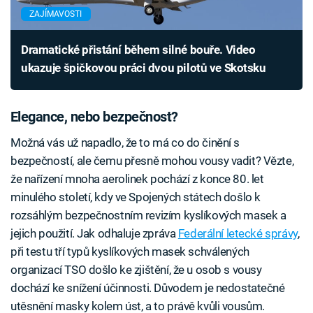
ZAJÍMAVOSTI
Dramatické přistání během silné bouře. Video
ukazuje špičkovou práci dvou pilotů ve Skotsku
Elegance, nebo bezpečnost?
Možná vás už napadlo, že to má co do činění s
bezpečností, ale čemu přesně mohou vousy vadit? Vězte,
že nařízení mnoha aerolinek pochází z konce 80. let
minulého století, kdy ve Spojených státech došlo k
rozsáhlým bezpečnostním revizím kyslíkových masek a
jejich použití. Jak odhaluje zpráva
Federální letecké správy
,
při testu tří typů kyslíkových masek schválených
organizací TSO došlo ke zjištění, že u osob s vousy
dochází ke snížení účinnosti. Důvodem je nedostatečné
utěsnění masky kolem úst, a to právě kvůli vousům.