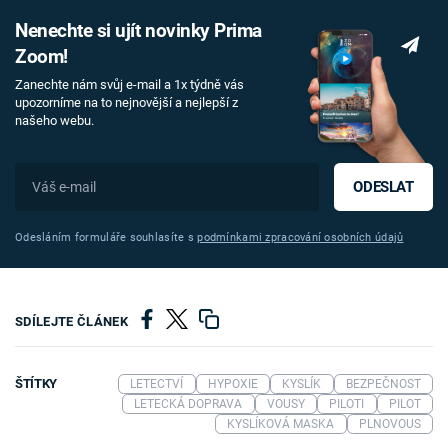
Nenechte si ujít novinky Prima
Zoom!
Zanechte nám svůj e-mail a 1x týdně vás
upozorníme na to nejnovější a nejlepší z
našeho webu.
ODESLAT
Odesláním formuláře souhlasíte s
podmínkami zpracování osobních údajů
SDÍLEJTE ČLÁNEK
ŠTÍTKY
LETECTVÍ
HYPOXIE
KYSLÍK
BEZPEČNOST
LETECKÁ DOPRAVA
VOUSY
PILOTI
PILOT
KYSLÍKOVÁ MASKA
PLNOVOUS