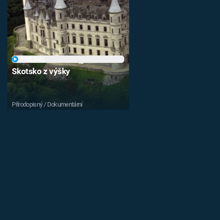
PŘEHRÁT
Skotsko z výšky
Přírodopisný / Dokumentární