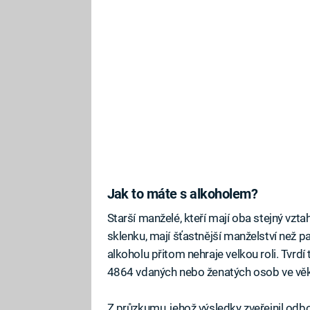
Jak to máte s alkoholem?
Starší manželé, kteří mají oba stejný vztah
sklenku, mají šťastnější manželství než pa
alkoholu přitom nehraje velkou roli. Tvrdí 
4864 vdaných nebo ženatých osob ve věku 
Z průzkumu, jehož výsledky zveřejnil od