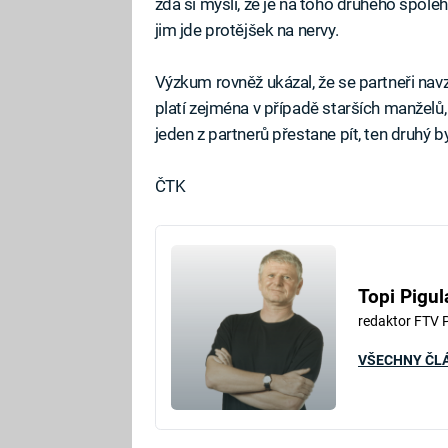
zda si myslí, že je na toho druhého spolehn
jim jde protějšek na nervy.
Výzkum rovněž ukázal, že se partneři navzá
platí zejména v případě starších manželů,
jeden z partnerů přestane pít, ten druhý b
ČTK
Topi Pigul
redaktor FTV 
VŠECHNY ČL