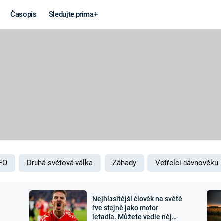
Časopis
Sledujte prima+
Věda a
Války
technika
STUDENÁ V
KORONAVIRUS
VÁLKA VE
VIETNAMU
VESMÍR
VÁLEČNÉ FI
MARS
SERIÁLY
FO
Druhá světová válka
Záhady
Vetřelci dávnověku
Nejhlasitější člověk na světě
Záhady a
Zajímav
řve stejně jako motor
letadla. Můžete vedle něj
konspirace