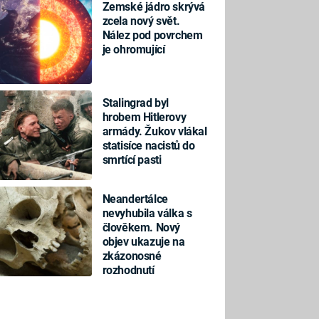
Zemské jádro skrývá
zcela nový svět.
Nález pod povrchem
je ohromující
Stalingrad byl
hrobem Hitlerovy
armády. Žukov vlákal
statisíce nacistů do
smrtící pasti
Neandertálce
nevyhubila válka s
člověkem. Nový
objev ukazuje na
zkázonosné
rozhodnutí