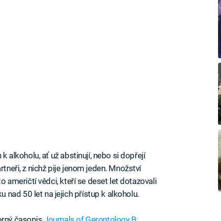
 k alkoholu, ať už abstinují, nebo si dopřejí
rtneři, z nichž pije jenom jeden. Množství
to američtí vědci, kteří se deset let dotazovali
nad 50 let na jejich přístup k alkoholu.
borný časopis
Journals of Gerontology B: