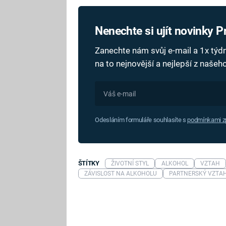
Nenechte si ujít novinky 
Zanechte nám svůj e-mail a 1x tý
na to nejnovější a nejlepší z naše
Odesláním formuláře souhlasíte s
podmínkami zp
ŠTÍTKY
ŽIVOTNÍ STYL
ALKOHOL
VZTAH
ZÁVISLOST NA ALKOHOLU
PARTNERSKÝ VZTA