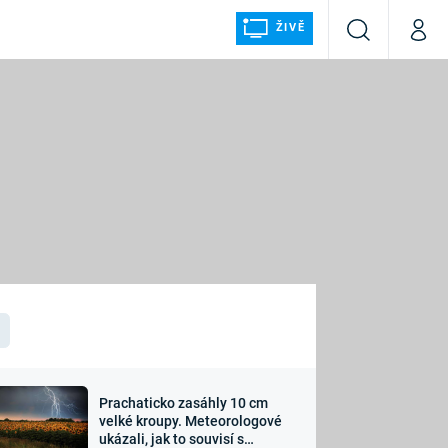
ŽIVĚ
Vyhledávání
Můj p
Prima+
ÁLKA
CNN Prima NEWS
Prima FRESH
Prima LIVING
LMY A
Prima Ženy
Prima LAJK
Prachaticko zasáhly 10 cm
osti
velké kroupy. Meteorologové
Sledujte nás
ukázali, jak to souvisí s