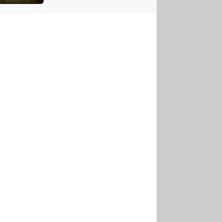
US
tornádem
RSUS
ZE A