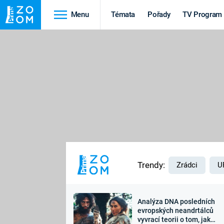
Menu
Témata
Pořady
TV Program
Cestování
Historie
HRADY A ZÁMKY
VIKINGOVÉ
HEDVÁBNÁ STEZKA
EPIDEMIE A
PANDEMIE
PŘÍRODA
STAROVĚKÝ EGYPT
Trendy:
Zrádci
U
Analýza DNA posledních
Druhá
Výročí
evropských neandrtálců
vyvrací teorii o tom, jak
světová válka