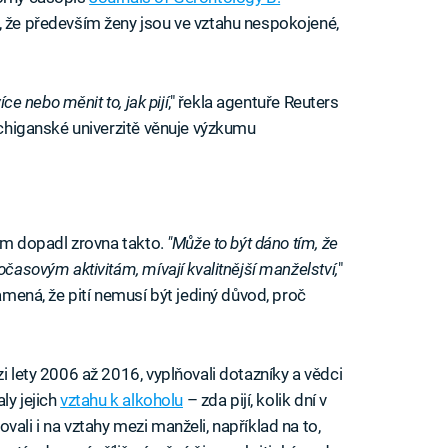
o, že především ženy jsou ve vztahu nespokojené,
íce nebo měnit to, jak pijí
," řekla agentuře Reuters
Michiganské univerzitě věnuje výzkumu
kum dopadl zrovna takto.
"Může to být dáno tím, že
očasovým aktivitám, mívají kvalitnější manželství,
"
namená, že pití nemusí být jediný důvod, proč
i lety 2006 až 2016, vyplňovali dotazníky a vědci
ly jejich
vztahu k alkoholu
– zda pijí, kolik dní v
ali i na vztahy mezi manželi, například na to,