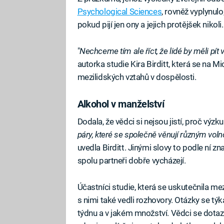
Psychological Sciences
, rovněž vyplynul
pokud pijí jen ony a jejich protějšek nikoli.
"
Nechceme tím ale říct, že lidé by měli pít v
autorka studie Kira Birditt, která se na 
mezilidských vztahů v dospělosti.
Alkohol v manželství
Dodala, že vědci si nejsou jistí, proč výz
páry, které se společně věnují různým voln
uvedla Birditt. Jinými slovy to podle ní z
spolu partneři dobře vycházejí.
Účastníci studie, která se uskutečnila mez
s nimi také vedli rozhovory. Otázky se týka
týdnu a v jakém množství. Vědci se dotazov