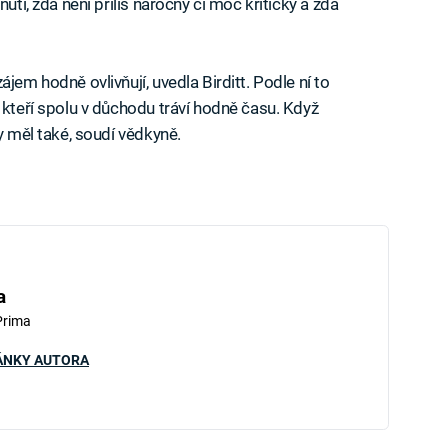
utí, zda není příliš náročný či moc kritický a zda
jem hodně ovlivňují, uvedla Birditt. Podle ní to
 kteří spolu v důchodu tráví hodně času. Když
y měl také, soudí vědkyně.
a
Prima
ÁNKY AUTORA