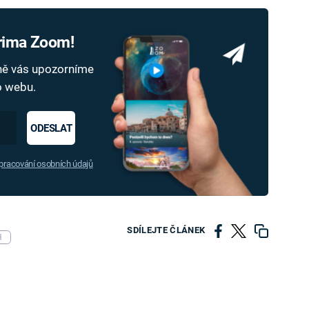
Prima Zoom!
dně vás upozorníme
ho webu.
ODESLAT
racování osobních údajů
SDÍLEJTE ČLÁNEK
H