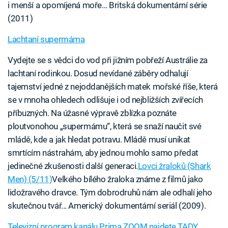
i menší a opomíjená moře… Britská dokumentární série
(2011)
Lachtaní supermáma
Vydejte se s vědci do vod při jižním pobřeží Austrálie za
lachtaní rodinkou. Dosud nevídané záběry odhalují
tajemství jedné z nejoddanějších matek mořské říše, která
se v mnoha ohledech odlišuje i od nejbližších zvířecích
příbuzných. Na úžasné výpravě zblízka poznáte
ploutvonohou „supermámu“, která se snaží naučit své
mládě, kde a jak hledat potravu. Mládě musí unikat
smrtícím nástrahám, aby jednou mohlo samo předat
jedinečné zkušenosti další generaci.
Lovci žraloků (Shark
Men) (5/11)
Velkého bílého žraloka známe z filmů jako
lidožravého dravce. Tým dobrodruhů nám ale odhalí jeho
skutečnou tvář... Americký dokumentární seriál (2009).
Televizní program kanálu Prima ZOOM najdete TADY.