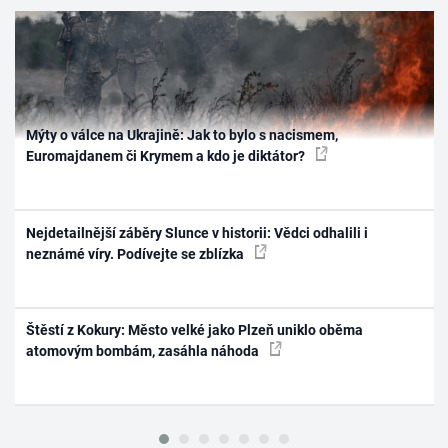
Mýty o válce na Ukrajině: Jak to bylo s nacismem,
Euromajdanem či Krymem a kdo je diktátor?
Nejdetailnější záběry Slunce v historii: Vědci odhalili i
neznámé víry. Podívejte se zblízka
Štěstí z Kokury: Město velké jako Plzeň uniklo oběma
atomovým bombám, zasáhla náhoda