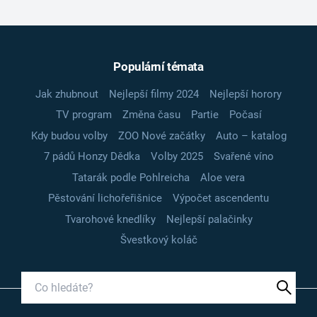
Populární témata
Jak zhubnout
Nejlepší filmy 2024
Nejlepší horory
TV program
Změna času
Partie
Počasí
Kdy budou volby
ZOO Nové začátky
Auto – katalog
7 pádů Honzy Dědka
Volby 2025
Svařené víno
Tatarák podle Pohlreicha
Aloe vera
Pěstování lichořeřišnice
Výpočet ascendentu
Tvarohové knedlíky
Nejlepší palačinky
Švestkový koláč