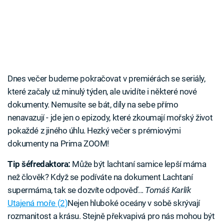
Dnes večer budeme pokračovat v premiérách se seriály,
které začaly už minulý týden, ale uvidíte i některé nové
dokumenty. Nemusíte se bát, díly na sebe přímo
nenavazují - jde jen o epizody, které zkoumají mořský život
pokaždé z jiného úhlu. Hezký večer s prémiovými
dokumenty na Prima ZOOM!
Tip šéfredaktora:
Může být lachtaní samice lepší máma
než člověk? Když se podíváte na dokument Lachtaní
supermáma, tak se dozvíte odpověď...
Tomáš Karlík
Utajená moře (2)
Nejen hluboké oceány v sobě skrývají
rozmanitost a krásu. Stejně překvapivá pro nás mohou být