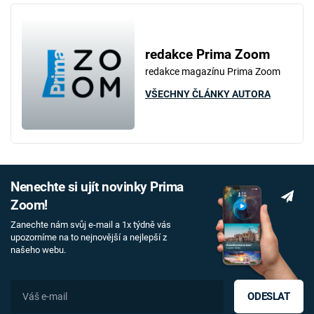
redakce Prima Zoom
redakce magazínu Prima Zoom
VŠECHNY ČLÁNKY AUTORA
Nenechte si ujít novinky Prima
Zoom!
Zanechte nám svůj e-mail a 1x týdně vás
upozorníme na to nejnovější a nejlepší z
našeho webu.
ODESLAT