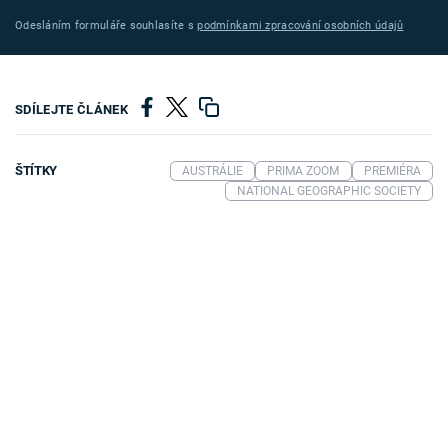
Odesláním formuláře souhlasíte s
podmínkami zpracování osobních údajů
SDÍLEJTE ČLÁNEK
ŠTÍTKY
AUSTRÁLIE
PRIMA ZOOM
PREMIÉRA
NATIONAL GEOGRAPHIC SOCIETY