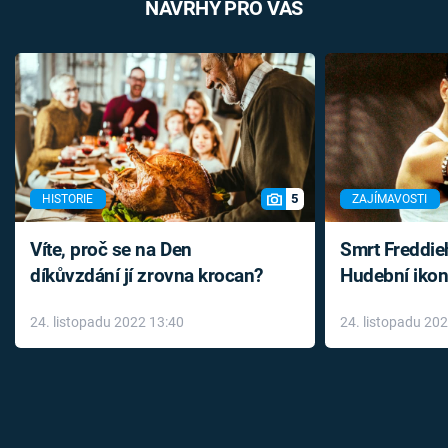
NÁVRHY PRO VÁS
5
HISTORIE
ZAJÍMAVOSTI
Víte, proč se na Den
Smrt Freddie
díkůvzdání jí zrovna krocan?
Hudební ikon
až do konce 
24. listopadu 2022 13:40
24. listopadu 20
léky