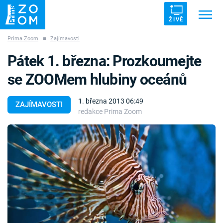
ŽIVĚ
Prima Zoom
■
Zajímavosti
Trendy:
ZRÁDCI
UFO
DRUHÁ SVĚTOVÁ VÁLKA
Pátek 1. března: Prozkoumejte
ZÁHADY
VETŘELCI DÁVNOVĚKU
se ZOOMem hlubiny oceánů
1. března 2013 06:49
ZAJÍMAVOSTI
redakce Prima Zoom
Témata
Témata
Pořady
TV Program