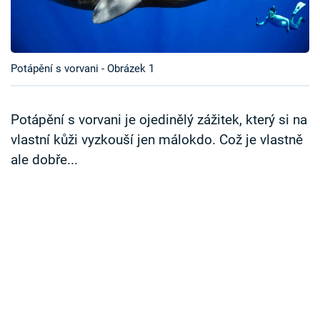
Časopis
Sledujte prima+
Potápění s vorvani - Obrázek 1
Přihlášení
Potápění s vorvani je ojedinělý zážitek, který si na
vlastní kůži vyzkouší jen málokdo. Což je vlastně
Sledujte nás
ale dobře...