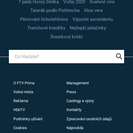
7 pádů Honzy Dědka
Volby 2025
Svařené víno
Tatarák podle Pohlreicha
Aloe vera
Pěstování lichořeřišnice
Výpočet ascendentu
Tvarohové knedlíky
Nejlepší palačinky
Švestkový koláč
O FTV Prima
Management
Volná místa
Press
Reklama
Castingy a výzvy
HbbTV
Kontakty
Podmínky užívání
Zpracování osobních údajů
Cookies
Nápověda