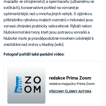
mazadlo ve strojírenství) a spermacetu (užívanému ve
svíčkách), konzervativní pohled na vorvaně je
optimističtější, než u mnoha jiných velryb. S výjimkou
příbřežního rybolovu malých rozměrů v Indonésii jsou
vorvani chráněni prakticky celosvětově. Rybáři neloví
hlubokomořské tvory, kteří jsou potravou vorvaňů a
hluboké moře je pravděpodobně mnohem odolnější k
znečištění než vrstvy u hladiny.(wiki)
Fotograf pořídil také parádní video:
redakce Prima Zoom
redakce magazínu Prima Zoom
VŠECHNY ČLÁNKY AUTORA