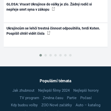
GLOSA: Vracet Ukrajince do války je zlo. Žádný rodič si
nepřeje smrt syna v zákopu
Ukrajincům se lehčí trestná činnost odpouštěla, tvrdí Koten.
Pospíšil chtěl vidět čísla
Populární témata
Jak zhubnout
Nejlepší filmy 2024
Nejlepší horory
TV program
Změna času
Partie
Počasí
Kdy budou volby
ZOO Nové začátky
Auto – katalog