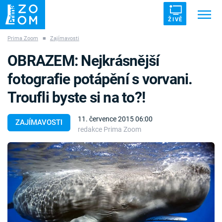
ŽIVĚ
Prima Zoom
■
Zajímavosti
Trendy:
ZRÁDCI
UFO
DRUHÁ SVĚTOVÁ VÁLKA
OBRAZEM: Nejkrásnější
ZÁHADY
VETŘELCI DÁVNOVĚKU
fotografie potápění s vorvani.
Troufli byste si na to?!
11. července 2015 06:00
ZAJÍMAVOSTI
redakce Prima Zoom
Témata
Témata
Pořady
TV Program