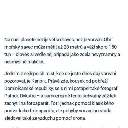
Na naší planetě nežije větší dravec, než je vorvaň. Obří
mořský savec může měřit až 28 metrů a váží skoro 150
tun – člověk si vedle něj připadá jako zcela nevýznamný a
nesmyslně maličký.
Jedním z nejlepších míst, kde se ještě dnes dají vorvani
pozorovat, je Karibik. Právě zde, kousek od pobřeží
Dominikánské republiky, se s nimi potápěl také fotograf
Patrick Dykstra – a samozřejmě tento úchvatný zážitek
zachytil na fotoaparát. Fotil jednak pomocí klasického
podvodního fotoaparátu, ale pohyby vorvaního stáda
sledoval také ze vzduchu pomocí drona.