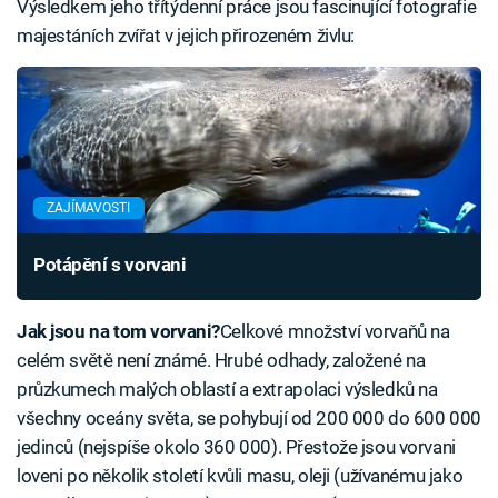
Výsledkem jeho třítýdenní práce jsou fascinující fotografie
majestáních zvířat v jejich přirozeném živlu:
ZAJÍMAVOSTI
Potápění s vorvani
Jak jsou na tom vorvani?
Celkové množství vorvaňů na
celém světě není známé. Hrubé odhady, založené na
průzkumech malých oblastí a extrapolaci výsledků na
všechny oceány světa, se pohybují od 200 000 do 600 000
jedinců (nejspíše okolo 360 000). Přestože jsou vorvani
loveni po několik století kvůli masu, oleji (užívanému jako