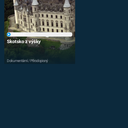
PŘEHRÁT
Skotsko z výšky
Dokumentární / Přírodopisný