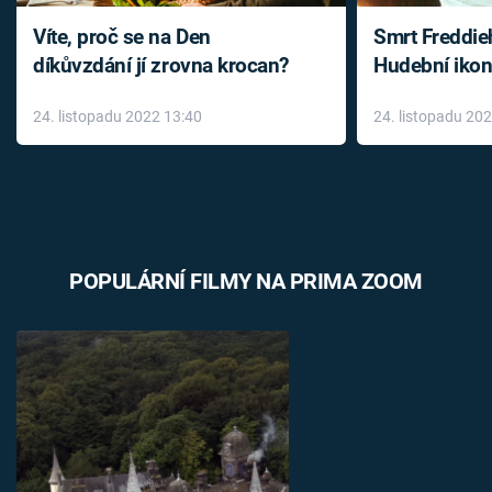
Víte, proč se na Den
Smrt Freddie
díkůvzdání jí zrovna krocan?
Hudební ikon
až do konce 
24. listopadu 2022 13:40
24. listopadu 20
léky
POPULÁRNÍ FILMY NA PRIMA ZOOM