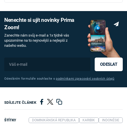
Nenechte si ujít novinky Prima
Zoom!
Zanechte nám svůj e-mail a 1x týdně vás
upozorníme na to nejnovější a nejlepší z
našeho webu.
ODESLAT
Odesláním formuláře souhlasíte s
podmínkami zpracování osobních údajů
SDÍLEJTE ČLÁNEK
ŠTÍTKY
DOMINIKÁNSKÁ REPUBLIKA
KARIBIK
INDONÉSIE