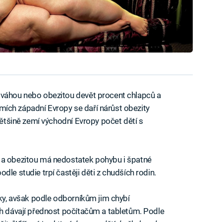
dváhou nebo obezitou devět procent chlapců a
 zemích západní Evropy se daří nárůst obezity
 většině zemí východní Evropy počet dětí s
 a obezitou má nedostatek pohybu i špatné
dle studie trpí častěji děti z chudších rodin.
žky, avšak podle odborníkům jim chybí
ch dávají přednost počítačům a tabletům. Podle