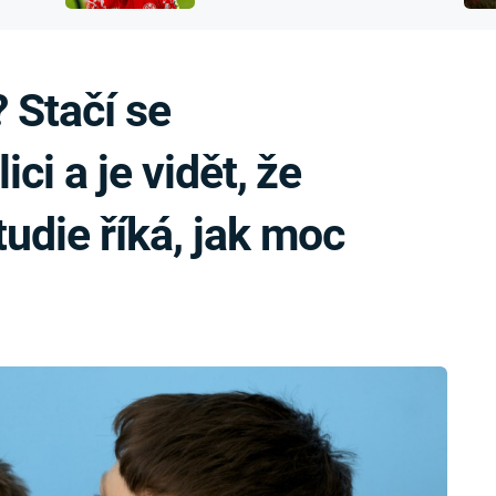
FILMY VERS
přijít o sluch
REALITA
UFO A
MIMOZEMŠŤANÉ
HORORY VE
 Stačí se
REALITA
UTAJENÉ PŘÍBĚHY
ČESKÝCH DĚJIN
OPTICKÉ ILU
ci a je vidět, že
KLAMY
ALTERNATIVNÍ
HISTORIE
tudie říká, jak moc