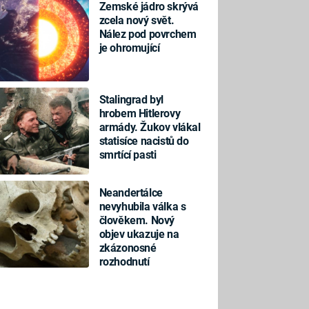
Zemské jádro skrývá
zcela nový svět.
Nález pod povrchem
je ohromující
Stalingrad byl
hrobem Hitlerovy
armády. Žukov vlákal
statisíce nacistů do
smrtící pasti
Neandertálce
nevyhubila válka s
člověkem. Nový
objev ukazuje na
zkázonosné
rozhodnutí