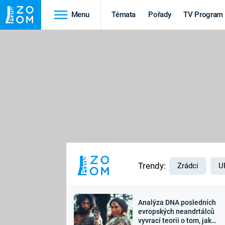
Menu
Témata
Pořady
TV Program
Cestování
Historie
HRADY A ZÁMKY
VIKINGOVÉ
HEDVÁBNÁ STEZKA
EPIDEMIE A
PANDEMIE
PŘÍRODA
STAROVĚKÝ EGYPT
Trendy:
Zrádci
U
Analýza DNA posledních
Druhá
Výročí
evropských neandrtálců
vyvrací teorii o tom, jak
světová válka