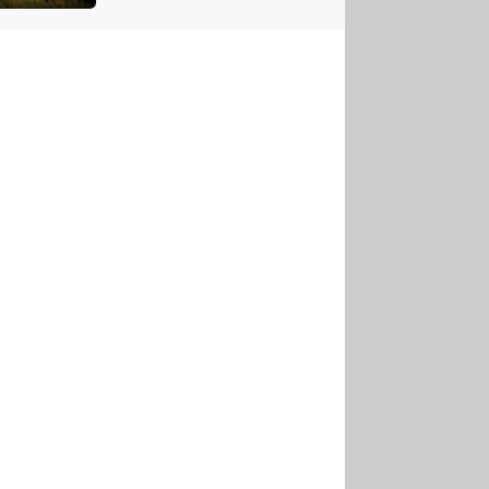
US
tornádem
RSUS
ZE A