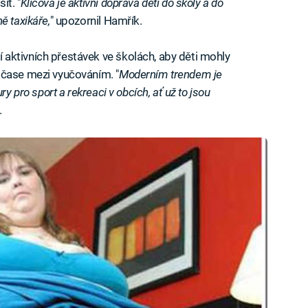
it. "
Klíčová je aktivní doprava dětí do školy a do
ě taxikáře,
" upozornil Hamřík.
aktivních přestávek ve školách, aby děti mohly
ičase mezi vyučováním. "
Moderním trendem je
y pro sport a rekreaci v obcích, ať už to jsou
.