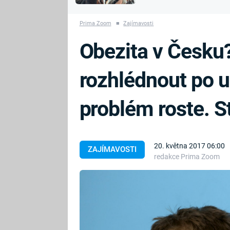
MARIE TEREZIE
vyhynuli
ADOLF HITLER
NAPOLEON
Prima Zoom
■
Zajímavosti
BONAPARTE
ATENTÁT NA
Obezita v Česku?
REINHARDA
BRITSKÁ
HEYDRICHA
KRÁLOVSKÁ
rozhlédnout po uli
RODINA
PRVNÍ SVĚTOVÁ
VÁLKA
problém roste. S
20. května 2017 06:00
ZAJÍMAVOSTI
redakce Prima Zoom