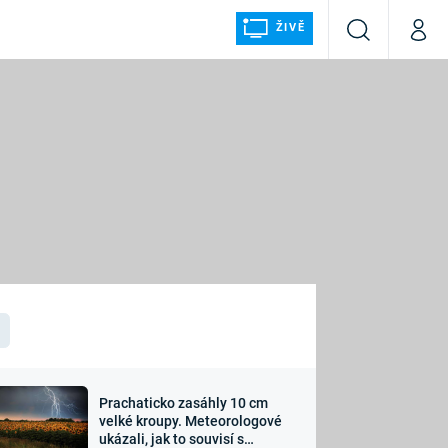
ŽIVĚ
Vyhledávání
Můj p
Prima+
ÁLKA
CNN Prima NEWS
Prima FRESH
Prima LIVING
LMY A
Prima Ženy
Prima LAJK
Prachaticko zasáhly 10 cm
osti
velké kroupy. Meteorologové
Sledujte nás
ukázali, jak to souvisí s