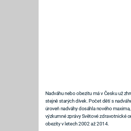
Nadváhu nebo obezitu má v Česku už zhru
stejně starých dívek. Počet dětí s nadváho
úroveň nadváhy dosáhla nového maxima, 
výzkumné zprávy Světové zdravotnické o
obezity v letech 2002 až 2014.