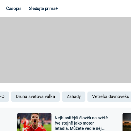
Časopis
Sledujte prima+
Věda a
Války
technika
STUDENÁ V
KORONAVIRUS
VÁLKA VE
VIETNAMU
VESMÍR
VÁLEČNÉ FI
MARS
SERIÁLY
FO
Druhá světová válka
Záhady
Vetřelci dávnověku
Nejhlasitější člověk na světě
Záhady a
Zajímav
řve stejně jako motor
letadla. Můžete vedle něj
konspirace