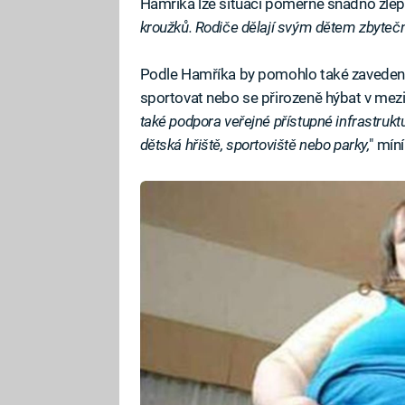
Hamříka lze situaci poměrně snadno zlepš
kroužků. Rodiče dělají svým dětem zbytečn
Podle Hamříka by pomohlo také zavedení 
sportovat nebo se přirozeně hýbat v mez
také podpora veřejné přístupné infrastruktur
dětská hřiště, sportoviště nebo parky,
" míní