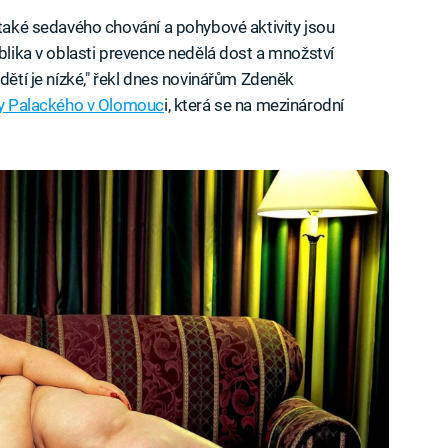
 také sedavého chování a pohybové aktivity jsou
ublika v oblasti prevence nedělá dost a množství
 dětí je nízké," řekl dnes novinářům Zdeněk
ity Palackého v Olomouc
i, která se na mezinárodní