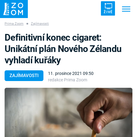
ŽIVĚ
Prima Zoom
■
Zajímavosti
Trendy:
ZRÁDCI
UFO
DRUHÁ SVĚTOVÁ VÁLKA
Definitivní konec cigaret:
ZÁHADY
VETŘELCI DÁVNOVĚKU
Unikátní plán Nového Zélandu
vyhladí kuřáky
11. prosince 2021 09:50
ZAJÍMAVOSTI
redakce Prima Zoom
Témata
Témata
Pořady
TV Program