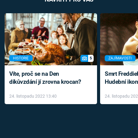
5
HISTORIE
ZAJÍMAVOSTI
Víte, proč se na Den
Smrt Freddie
díkůvzdání jí zrovna krocan?
Hudební ikon
až do konce 
24. listopadu 2022 13:40
24. listopadu 20
léky