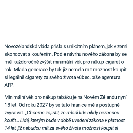
Novozélandská vláda přišla s unikátním plánem, jak v zemi
skoncovat s kouřením. Podle návrhu nového zákona by se
měl každoročně zvýšit minimální věk pro nákup cigaret o
rok. Mladá generace by tak již neměla mít možnost koupit
si legálně cigarety za svého života vůbec, píše agentura
AFP.
Minimální věk pro nákup tabáku je na Novém Zélandu nyní
18 let. Od roku 2027 by se tato hranice měla postupně
zvyšovat.
„Chceme zajistit, že mladí lidé nikdy nezačnou
kouřit... Lidé, kterým bude v době uvedení zákona v platnost
14 let, již nebudou mít za svého života možnost koupit si