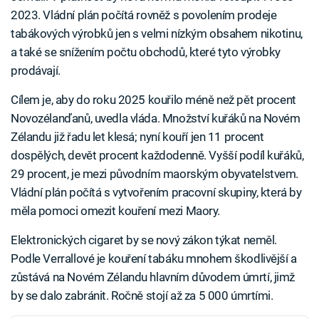
2023. Vládní plán počítá rovněž s povolením prodeje
tabákových výrobků jen s velmi nízkým obsahem nikotinu,
a také se snížením počtu obchodů, které tyto výrobky
prodávají.
Cílem je, aby do roku 2025 kouřilo méně než pět procent
Novozélanďanů, uvedla vláda. Množství kuřáků na Novém
Zélandu již řadu let klesá; nyní kouří jen 11 procent
dospělých, devět procent každodenně. Vyšší podíl kuřáků,
29 procent, je mezi původním maorským obyvatelstvem.
Vládní plán počítá s vytvořením pracovní skupiny, která by
měla pomoci omezit kouření mezi Maory.
Elektronických cigaret by se nový zákon týkat neměl.
Podle Verrallové je kouření tabáku mnohem škodlivější a
zůstává na Novém Zélandu hlavním důvodem úmrtí, jimž
by se dalo zabránit. Ročně stojí až za 5 000 úmrtími.