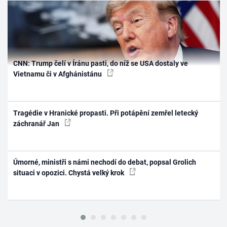
CNN: Trump čelí v Íránu pasti, do níž se USA dostaly ve
Vietnamu či v Afghánistánu
Tragédie v Hranické propasti. Při potápění zemřel letecký
záchranář Jan
Úmorné, ministři s námi nechodí do debat, popsal Grolich
situaci v opozici. Chystá velký krok