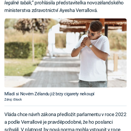
legálně tabák,
“ prohlásila představitelka novozélandského
ministerstva zdravotnictví Ayesha Verrallová.
Mladí si Novém Zélandu již brzy cigarety nekoupí
Zdroj: iStock
Vláda chce návrh zákona předložit parlamentu v roce 2022
a podle Verrallové je pravděpodobné, že ho poslanci
schválí. V platnost by nová norma mohla vstoupit v roce