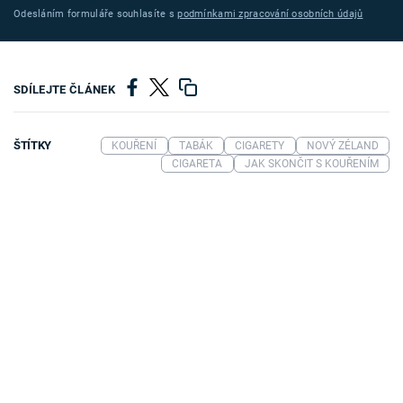
Odesláním formuláře souhlasíte s
podmínkami zpracování osobních údajů
SDÍLEJTE ČLÁNEK
ŠTÍTKY
KOUŘENÍ
TABÁK
CIGARETY
NOVÝ ZÉLAND
CIGARETA
JAK SKONČIT S KOUŘENÍM