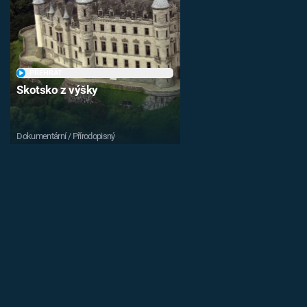
PŘEHRÁT
Skotsko z výšky
Dokumentární / Přírodopisný