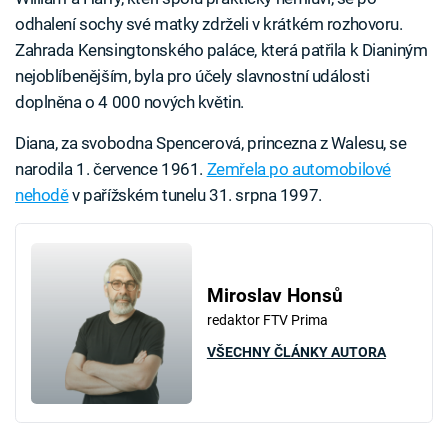
odhalení sochy své matky zdrželi v krátkém rozhovoru.
Zahrada Kensingtonského paláce, která patřila k Dianiným
nejoblíbenějším, byla pro účely slavnostní události
doplněna o 4 000 nových květin.
Diana, za svobodna Spencerová, princezna z Walesu, se
narodila 1. července 1961.
Zemřela po automobilové
nehodě
v pařížském tunelu 31. srpna 1997.
Miroslav Honsů
redaktor FTV Prima
VŠECHNY ČLÁNKY AUTORA