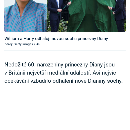
Časopis
Sledujte prima+
Přihlášení
William a Harry odhalují novou sochu princezny Diany
Zdroj: Getty Images / AP
Sledujte nás
Nedožité 60. narozeniny princezny Diany jsou
v Británii největší mediální událostí. Asi nejvíc
očekávání vzbudilo odhalení nové Dianiny sochy.