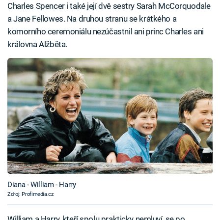
Charles Spencer i také její dvě sestry Sarah McCorquodale
a Jane Fellowes. Na druhou stranu se krátkého a
komorního ceremoniálu nezúčastnil ani princ Charles ani
královna Alžběta.
Diana - William - Harry
Zdroj: Profimedia.cz
William a Harry, kteří spolu prakticky nemluví, se po