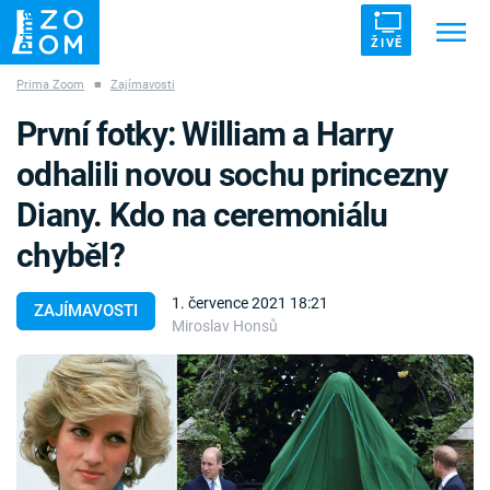
ŽIVĚ
Prima Zoom
■
Zajímavosti
Trendy:
ZRÁDCI
UFO
DRUHÁ SVĚTOVÁ VÁLKA
První fotky: William a Harry
ZÁHADY
VETŘELCI DÁVNOVĚKU
odhalili novou sochu princezny
Diany. Kdo na ceremoniálu
chyběl?
Témata
1. července 2021 18:21
ZAJÍMAVOSTI
Miroslav Honsů
Témata
Pořady
TV Program