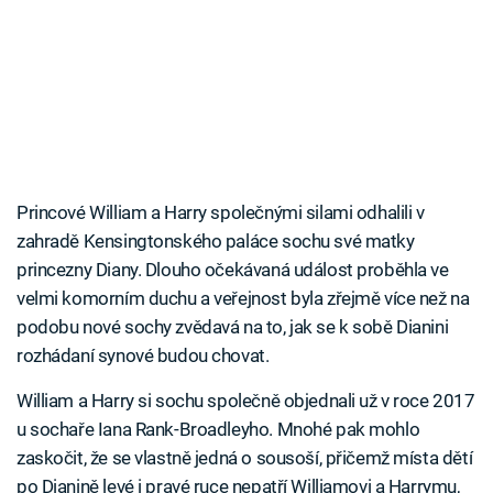
Princové William a Harry společnými silami odhalili v
zahradě Kensingtonského paláce sochu své matky
princezny Diany. Dlouho očekávaná událost proběhla ve
velmi komorním duchu a veřejnost byla zřejmě více než na
podobu nové sochy zvědavá na to, jak se k sobě Dianini
rozhádaní synové budou chovat.
William a Harry si sochu společně objednali už v roce 2017
u sochaře Iana Rank-Broadleyho. Mnohé pak mohlo
zaskočit, že se vlastně jedná o sousoší, přičemž místa dětí
po Dianině levé i pravé ruce nepatří Williamovi a Harrymu,