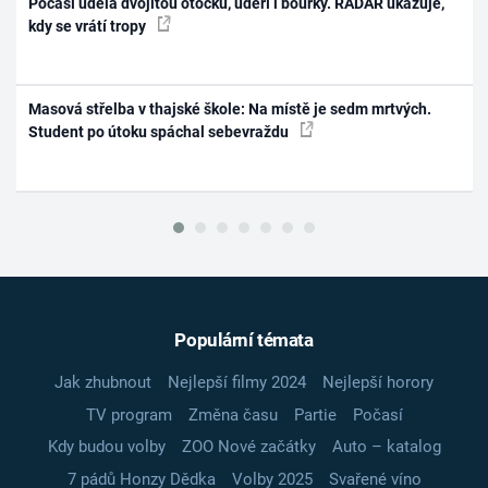
Počasí udělá dvojitou otočku, udeří i bouřky. RADAR ukazuje,
kdy se vrátí tropy
Masová střelba v thajské škole: Na místě je sedm mrtvých.
Student po útoku spáchal sebevraždu
Populární témata
Jak zhubnout
Nejlepší filmy 2024
Nejlepší horory
TV program
Změna času
Partie
Počasí
Kdy budou volby
ZOO Nové začátky
Auto – katalog
7 pádů Honzy Dědka
Volby 2025
Svařené víno