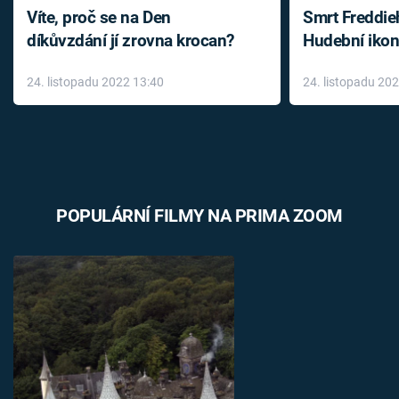
Víte, proč se na Den
Smrt Freddie
díkůvzdání jí zrovna krocan?
Hudební ikon
až do konce 
24. listopadu 2022 13:40
24. listopadu 20
léky
POPULÁRNÍ FILMY NA PRIMA ZOOM