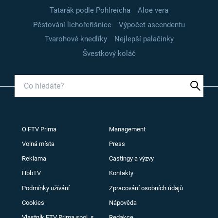
Tatarák podle Pohlreicha
Aloe vera
Pěstování lichořeřišnice
Výpočet ascendentu
Tvarohové knedlíky
Nejlepší palačinky
Švestkový koláč
O FTV Prima
Management
Volná místa
Press
Reklama
Castingy a výzvy
HbbTV
Kontakty
Podmínky užívání
Zpracování osobních údajů
Cookies
Nápověda
Vlastník FTV Prima spol. s
Redakce