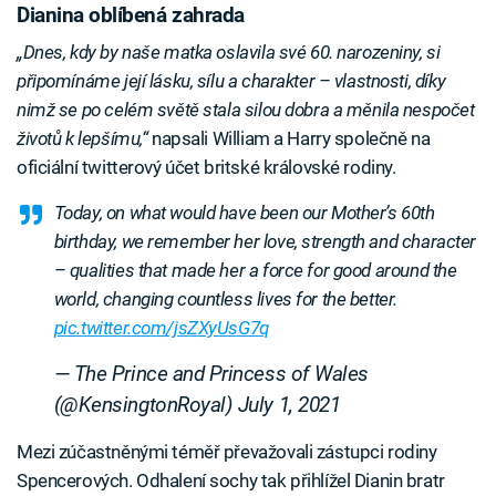
Dianina oblíbená zahrada
„Dnes, kdy by naše matka oslavila své 60. narozeniny, si
připomínáme její lásku, sílu a charakter – vlastnosti, díky
nimž se po celém světě stala silou dobra a měnila nespočet
životů k lepšímu,“
napsali William a Harry společně na
oficiální twitterový účet britské královské rodiny.
Today, on what would have been our Mother’s 60th
birthday, we remember her love, strength and character
– qualities that made her a force for good around the
world, changing countless lives for the better.
pic.twitter.com/jsZXyUsG7q
— The Prince and Princess of Wales
(@KensingtonRoyal)
July 1, 2021
Mezi zúčastněnými téměř převažovali zástupci rodiny
Spencerových. Odhalení sochy tak přihlížel Dianin bratr