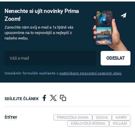
Nenechte si ujít novinky Prima
Zoom!
Zanechte nám svůj e-mail a 1x týdně vás
upozorníme na to nejnovější a nejlepší z
našeho webu.
ODESLAT
Odesláním formuláře souhlasíte s
podmínkami zpracování osobních údajů
SDÍLEJTE ČLÁNEK
ŠTÍTKY
PRINCEZNA DIANA
SOCHA
HARRY
KRÁLOVSKÁ RODINA
WILLIAM