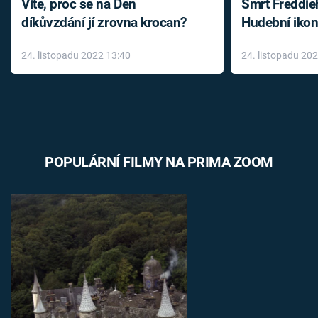
Víte, proč se na Den
Smrt Freddie
díkůvzdání jí zrovna krocan?
Hudební ikon
až do konce 
24. listopadu 2022 13:40
24. listopadu 20
léky
POPULÁRNÍ FILMY NA PRIMA ZOOM