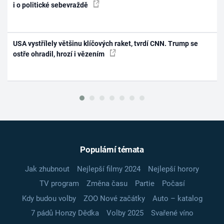
i o politické sebevraždě
USA vystřílely většinu klíčových raket, tvrdí CNN. Trump se
ostře ohradil, hrozí i vězením
Populární témata
Jak zhubnout
Nejlepší filmy 2024
Nejlepší horory
TV program
Změna času
Partie
Počasí
Kdy budou volby
ZOO Nové začátky
Auto – katalog
7 pádů Honzy Dědka
Volby 2025
Svařené víno