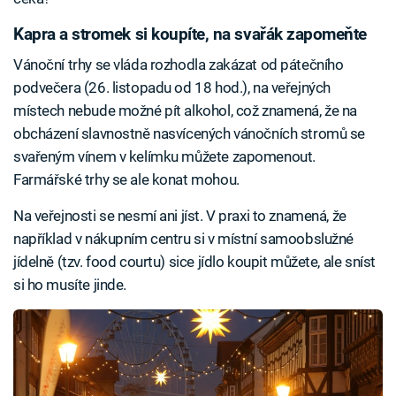
Kapra a stromek si koupíte, na svařák zapomeňte
Vánoční trhy se vláda rozhodla zakázat od pátečního
podvečera (26. listopadu od 18 hod.), na veřejných
místech nebude možné pít alkohol, což znamená, že na
obcházení slavnostně nasvícených vánočních stromů se
svařeným vínem v kelímku můžete zapomenout.
Farmářské trhy se ale konat mohou.
Na veřejnosti se nesmí ani jíst. V praxi to znamená, že
například v nákupním centru si v místní samoobslužné
jídelně (tzv. food courtu) sice jídlo koupit můžete, ale sníst
si ho musíte jinde.