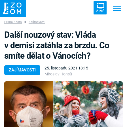
ŽIVĚ
Prima Zoom
■
Zajímavosti
Trendy:
ZRÁDCI
UFO
DRUHÁ SVĚTOVÁ VÁLKA
Další nouzový stav: Vláda
ZÁHADY
VETŘELCI DÁVNOVĚKU
v demisi zatáhla za brzdu. Co
smíte dělat o Vánocích?
25. listopadu 2021 18:15
ZAJÍMAVOSTI
Miroslav Honsů
Témata
Témata
Pořady
TV Program