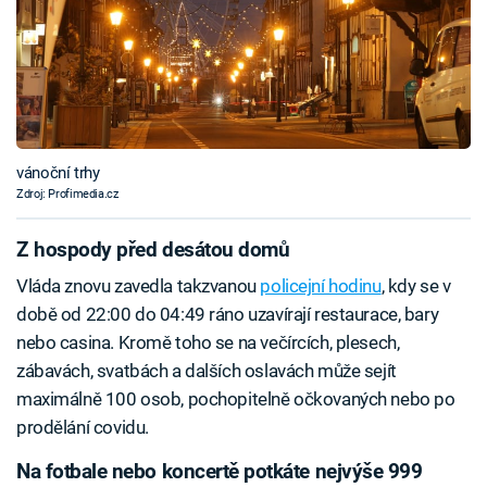
vánoční trhy
Zdroj: Profimedia.cz
Z hospody před desátou domů
Vláda znovu zavedla takzvanou
policejní hodinu
, kdy se v
době od 22:00 do 04:49 ráno uzavírají restaurace, bary
nebo casina. Kromě toho se na večírcích, plesech,
zábavách, svatbách a dalších oslavách může sejít
maximálně 100 osob, pochopitelně očkovaných nebo po
prodělání covidu.
Na fotbale nebo koncertě potkáte nejvýše 999