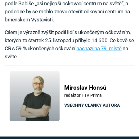
podle Babiše „asi nejlepší očkovací centrum na světě“, a
podobně by se mohlo znovu otevřít očkovací centrum na
brněnském Výstavišti.
Cílem je výrazně zvýšit podíl lidí s ukončeným očkováním,
kterých za čtvrtek 25. listopadu přibylo 14 600. Celkově se
ČR s 59 % ukončených očkování
nachází na 79. místě
na
světě.
Miroslav Honsů
redaktor FTV Prima
VŠECHNY ČLÁNKY AUTORA