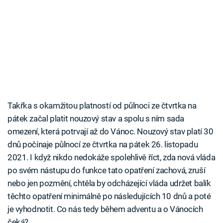
Takřka s okamžitou platností od půlnoci ze čtvrtka na
pátek začal platit nouzový stav a spolu s ním sada
omezení, která potrvají až do Vánoc. Nouzový stav platí 30
dnů počínaje půlnocí ze čtvrtka na pátek 26. listopadu
2021. I když nikdo nedokáže spolehlivě říct, zda nová vláda
po svém nástupu do funkce tato opatření zachová, zruší
nebo jen pozmění, chtěla by odcházející vláda udržet balík
těchto opatření minimálně po následujících 10 dnů a poté
je vyhodnotit. Co nás tedy během adventu a o Vánocích
čeká?