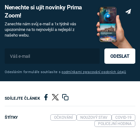
Nenechte si ujít novinky Prima
Zoom!
Zanechte nám svůj e-mail a 1x týdně vás
upozorníme na to nejnovější a nejlepší z
našeho webu.
ODESLAT
Odesláním formuláře souhlasíte s
podmínkami zpracování osobních údajů
SDÍLEJTE ČLÁNEK
ŠTÍTKY
OČKOVÁNÍ
NOUZOVÝ STAV
COVID-19
POLICEJNÍ HODINA