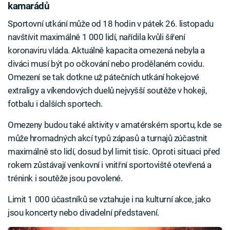
kamarádů
Sportovní utkání může od 18 hodin v pátek 26. listopadu
navštívit maximálně 1 000 lidí, nařídila kvůli šíření
koronaviru vláda. Aktuálně kapacita omezená nebyla a
diváci musí být po očkování nebo prodělaném covidu.
Omezení se tak dotkne už pátečních utkání hokejové
extraligy a víkendových duelů nejvyšší soutěže v hokeji,
fotbalu i dalších sportech.
Omezeny budou také aktivity v amatérském sportu, kde se
může hromadných akcí typů zápasů a turnajů zúčastnit
maximálně sto lidí, dosud byl limit tisíc. Oproti situaci před
rokem zůstávají venkovní i vnitřní sportoviště otevřená a
trénink i soutěže jsou povolené.
Limit 1 000 účastníků se vztahuje i na kulturní akce, jako
jsou koncerty nebo divadelní představení.