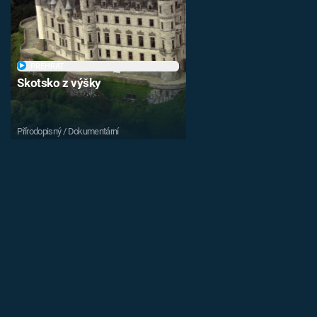
PŘEHRÁT
Skotsko z výšky
Přírodopisný / Dokumentární