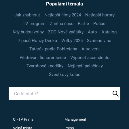
Populární témata
Jak zhubnout
Nejlepší filmy 2024
Nejlepší horory
TV program
Změna času
Partie
Počasí
Kdy budou volby
ZOO Nové začátky
Auto – katalog
7 pádů Honzy Dědka
Volby 2025
Svařené víno
Tatarák podle Pohlreicha
Aloe vera
Pěstování lichořeřišnice
Výpočet ascendentu
Tvarohové knedlíky
Nejlepší palačinky
Švestkový koláč
O FTV Prima
Management
Volná místa
Press