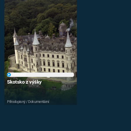
PŘEHRÁT
Skotsko z výšky
Přírodopisný / Dokumentární