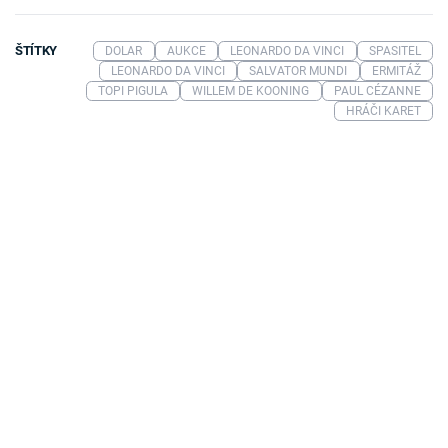
ŠTÍTKY
DOLAR
AUKCE
LEONARDO DA VINCI
SPASITEL
LEONARDO DA VINCI
SALVATOR MUNDI
ERMITÁŽ
TOPI PIGULA
WILLEM DE KOONING
PAUL CÉZANNE
HRÁČI KARET