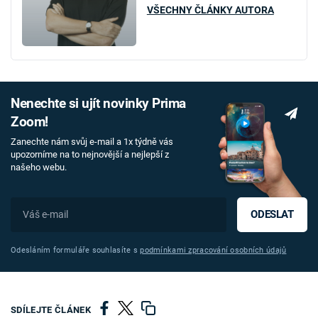
VŠECHNY ČLÁNKY AUTORA
Nenechte si ujít novinky Prima
Zoom!
Zanechte nám svůj e-mail a 1x týdně vás
upozorníme na to nejnovější a nejlepší z
našeho webu.
ODESLAT
Odesláním formuláře souhlasíte s
podmínkami zpracování osobních údajů
SDÍLEJTE ČLÁNEK