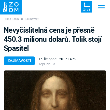
ŽIVĚ
Prima Zoom
■
Zajímavosti
Trendy:
ZRÁDCI
UFO
DRUHÁ SVĚTOVÁ VÁLKA
Nevyčíslitelná cena je přesně
ZÁHADY
VETŘELCI DÁVNOVĚKU
450.3 milionu dolarů. Tolik stojí
Spasitel
16. listopadu 2017 14:59
ZAJÍMAVOSTI
Topi Pigula
Témata
Témata
Pořady
TV Program