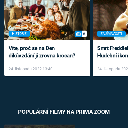
5
HISTORIE
ZAJÍMAVOSTI
Víte, proč se na Den
Smrt Freddie
díkůvzdání jí zrovna krocan?
Hudební ikon
až do konce 
24. listopadu 2022 13:40
24. listopadu 20
léky
POPULÁRNÍ FILMY NA PRIMA ZOOM