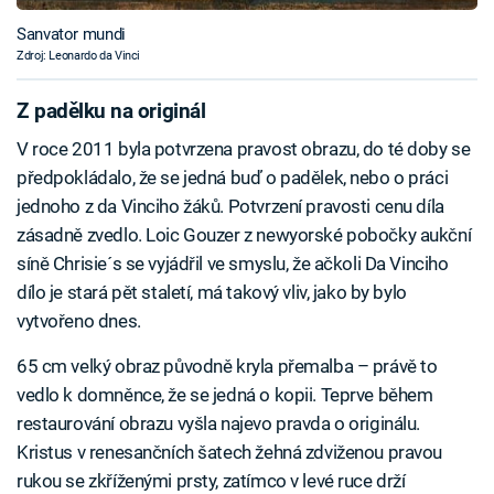
Sanvator mundi
Zdroj: Leonardo da Vinci
Z padělku na originál
V roce 2011 byla potvrzena pravost obrazu, do té doby se
předpokládalo, že se jedná buď o padělek, nebo o práci
jednoho z da Vinciho žáků. Potvrzení pravosti cenu díla
zásadně zvedlo. Loic Gouzer z newyorské pobočky aukční
síně Chrisie´s se vyjádřil ve smyslu, že ačkoli Da Vinciho
dílo je stará pět staletí, má takový vliv, jako by bylo
vytvořeno dnes.
65 cm velký obraz původně kryla přemalba – právě to
vedlo k domněnce, že se jedná o kopii. Teprve během
restaurování obrazu vyšla najevo pravda o originálu.
Kristus v renesančních šatech žehná zdviženou pravou
rukou se zkříženými prsty, zatímco v levé ruce drží