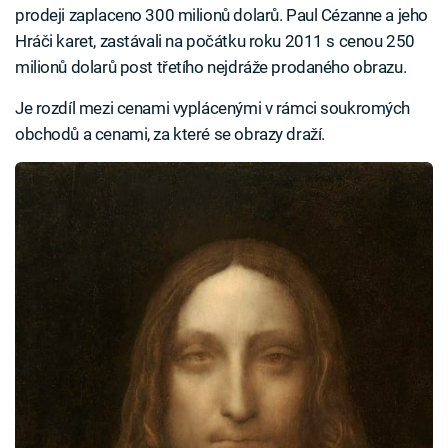
prodeji zaplaceno 300 milionů dolarů. Paul Cézanne a jeho
Hráči karet, zastávali na počátku roku 2011 s cenou 250
milionů dolarů post třetího nejdráže prodaného obrazu.
Je rozdíl mezi cenami vyplácenými v rámci soukromých
obchodů a cenami, za které se obrazy draží.