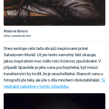
Madona Benois
Zdroj: Leonardo da Vinci
Dnes existuje celá řada obrazů inspirované právě
Salvatorem Mundi. Už jen tento samotný fakt ukazuje,
jakou inspirativní moc mělo toto Kristovo zpodobnění. V
případě Spasitele je jeho cena pochopitelná, byť mnozí
kunshistorici by tvrdili, že je nevyčíslitelná. Stanovit cenu u
fotografií jde taky, ale jde o díla mnohem diskutabilnější.
Ty
nejdražší nabízíme v tomto přispěvku.