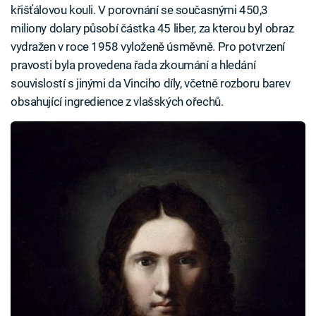
křišťálovou kouli. V porovnání se současnými 450,3
miliony dolary působí částka 45 liber, za kterou byl obraz
vydražen v roce 1958 vyloženě úsměvně. Pro potvrzení
pravosti byla provedena řada zkoumání a hledání
souvislostí s jinými da Vinciho díly, včetně rozboru barev
obsahující ingredience z vlašských ořechů.