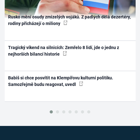
Rusko mění osudy zmizelých vojáků. Z padlých dělá dezertéry,
rodiny přicházejí o miliony
Tragický víkend na silnicích: Zemřelo 8 lidí, jde o jednu z
nejhorších bilancí historie
Babiš si chce posvítit na Klempířovu kulturní politiku.
Samozřejmě budu reagovat, uvedl