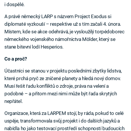
i dospělé.
A právě německý LARP s názvem Project Exodus si
diplomaté vyzkouší – respektive už s tím začali 4. února.
Místem, kde se akce odehrává, je vysloužilý torpédoborec
německého vojenského námořnictva Mölder, který se
stane bitevní lodí Hesperios.
Co a proč?
Účastníci se stanou v projektu posledními zbytky lidstva,
které prchá pryč ze zničené planety a hledá nový domov.
Musí řešit řadu konfliktů o zdroje, práva na velení a
podobné – a přitom mezi nimi může být řada skrytých
nepřátel.
Organizace, která za LARPEM stojí, by ráda, pokud to celé
uspěje, transformovala svůj projekt i do dalších jazyků a
nabídla ho jako testovací prostředí schopností budoucích