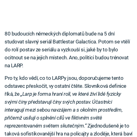
80 budoucích německých diplomatů bude na 5 dní
studovat slavný seriál Battlestar Galactica. Potom se vtělí
do rolí postav ze seriálu a vyzkouší si, jaké by to bylo
ocitnout se na jejich místech. Ano, politici budou trénovat
na LARP.
Pro ty, kdo vědí, co to LARPy jsou, doporučujeme tento
odstavec přeskočit, vy ostatní čtěte. Slovníková definice
říká, že
„Larp je forma hraní rolí, ve které živí lidé fyzicky
svými činy představují činy svých postav. Účastníci
interagují mezi sebou navzájem a s okolním prostředím,
přičemž usilují o splnění cílů ve fiktivním světě
reprezentovaném světem skutečným.“
Zjednodušeně je to
taková sofistikovanější hra na policajty a zloděje, která baví