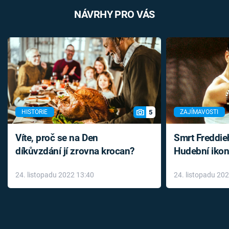
NÁVRHY PRO VÁS
5
HISTORIE
ZAJÍMAVOSTI
Víte, proč se na Den
Smrt Freddie
díkůvzdání jí zrovna krocan?
Hudební ikon
až do konce 
24. listopadu 2022 13:40
24. listopadu 20
léky