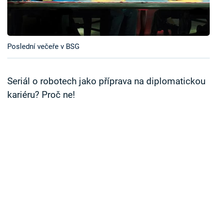
Časopis
Sledujte prima+
Poslední večeře v BSG
Přihlášení
Seriál o robotech jako příprava na diplomatickou
kariéru? Proč ne!
Sledujte nás