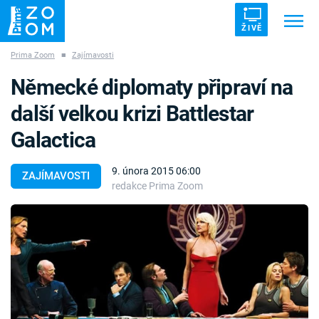
ŽIVĚ
Prima Zoom
■
Zajímavosti
Trendy:
ZRÁDCI
UFO
DRUHÁ SVĚTOVÁ VÁLKA
Německé diplomaty připraví na
ZÁHADY
VETŘELCI DÁVNOVĚKU
další velkou krizi Battlestar
Galactica
9. února 2015 06:00
ZAJÍMAVOSTI
redakce Prima Zoom
Témata
Témata
Pořady
TV Program