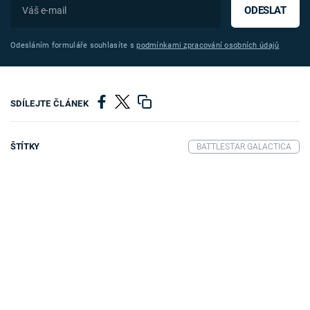
ODESLAT
Odesláním formuláře souhlasíte s
podmínkami zpracování osobních údajů
SDÍLEJTE ČLÁNEK
ŠTÍTKY
BATTLESTAR GALACTICA