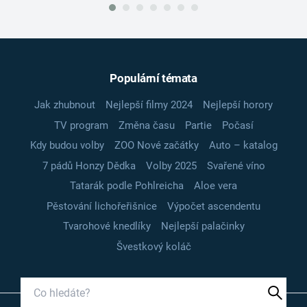
Populární témata
Jak zhubnout
Nejlepší filmy 2024
Nejlepší horory
TV program
Změna času
Partie
Počasí
Kdy budou volby
ZOO Nové začátky
Auto – katalog
7 pádů Honzy Dědka
Volby 2025
Svařené víno
Tatarák podle Pohlreicha
Aloe vera
Pěstování lichořeřišnice
Výpočet ascendentu
Tvarohové knedlíky
Nejlepší palačinky
Švestkový koláč