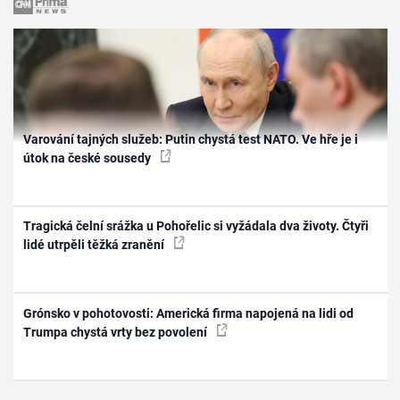
Varování tajných služeb: Putin chystá test NATO. Ve hře je i
útok na české sousedy
Tragická čelní srážka u Pohořelic si vyžádala dva životy. Čtyři
lidé utrpěli těžká zranění
Grónsko v pohotovosti: Americká firma napojená na lidi od
Trumpa chystá vrty bez povolení