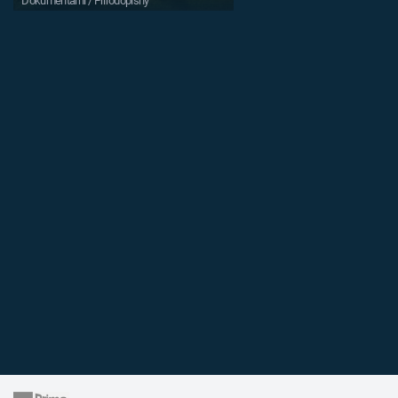
Dokumentární / Přírodopisný