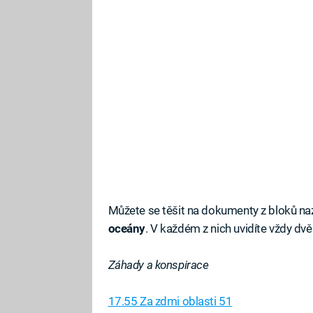
Můžete se těšit na dokumenty z bloků n
oceány
. V každém z nich uvidíte vždy dv
Záhady a konspirace
17.55 Za zdmi oblasti 51