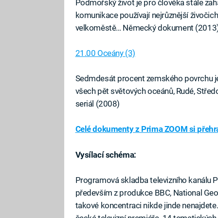
Podmořský život je pro člověka stále za
komunikace používají nejrůznější živočic
velkoměstě… Německý dokument (2013
21.00 Oceány (3)
Sedmdesát procent zemského povrchu je 
všech pět světových oceánů, Rudé, Stře
seriál (2008)
Celé dokumenty z Prima ZOOM si přehra
Vysílací schéma:
Programová skladba televizního kanálu 
především z produkce BBC, National Geograp
takové koncentraci nikde jinde nenajdet
české televizní premiéře. 14 tematickýc