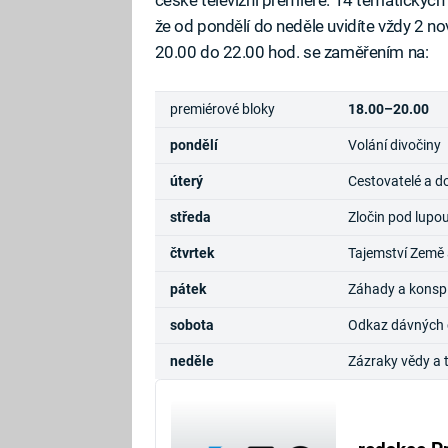
že od pondělí do neděle uvidíte vždy 2 n
20.00 do 22.00 hod. se zaměřením na:
premiérové bloky
18.00–20.00
pondělí
Volání divočiny
úterý
Cestovatelé a d
středa
Zločin pod lupo
čtvrtek
Tajemství Země 
pátek
Záhady a konsp
sobota
Odkaz dávných ci
neděle
Zázraky vědy a 