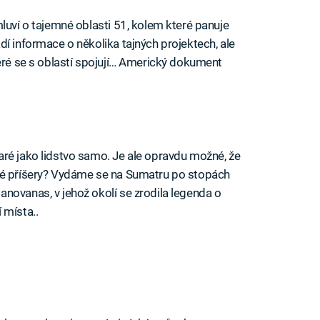
luví o tajemné oblasti 51, kolem které panuje
í informace o několika tajných projektech, ale
teré se s oblastí spojují… Americký dokument
ré jako lidstvo samo. Je ale opravdu možné, že
né příšery? Vydáme se na Sumatru po stopách
novanas, v jehož okolí se zrodila legenda o
 místa..