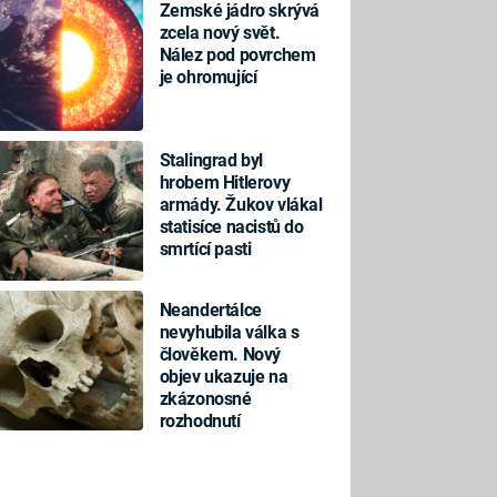
Zemské jádro skrývá
zcela nový svět.
Nález pod povrchem
je ohromující
Stalingrad byl
hrobem Hitlerovy
armády. Žukov vlákal
statisíce nacistů do
smrtící pasti
Neandertálce
nevyhubila válka s
člověkem. Nový
objev ukazuje na
zkázonosné
rozhodnutí