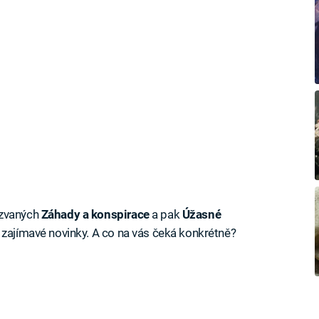
azvaných
Záhady a konspirace
a pak
Úžasné
ě zajímavé novinky. A co na vás čeká konkrétně?