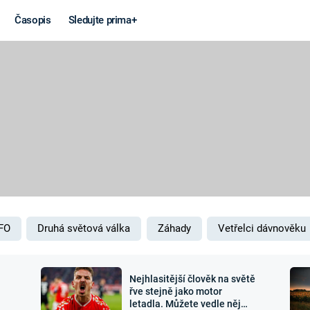
Časopis
Sledujte prima+
Věda a
Války
technika
STUDENÁ V
KORONAVIRUS
VÁLKA VE
VIETNAMU
VESMÍR
VÁLEČNÉ FI
MARS
SERIÁLY
FO
Druhá světová válka
Záhady
Vetřelci dávnověku
Nejhlasitější člověk na světě
Záhady a
Zajímav
řve stejně jako motor
letadla. Můžete vedle něj
konspirace