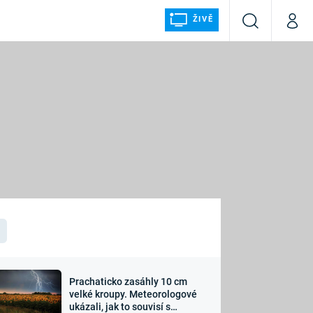
ŽIVĚ
Vyhledávání
Můj p
Prima+
ÁLKA
CNN Prima NEWS
Prima FRESH
Prima LIVING
LMY A
Prima Ženy
Prima LAJK
Prachaticko zasáhly 10 cm
osti
velké kroupy. Meteorologové
Sledujte nás
ukázali, jak to souvisí s