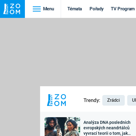
Menu
Témata
Pořady
TV Program
Cestování
Historie
HRADY A ZÁMKY
VIKINGOVÉ
HEDVÁBNÁ STEZKA
EPIDEMIE A
PANDEMIE
PŘÍRODA
STAROVĚKÝ EGYPT
Trendy:
Zrádci
U
Analýza DNA posledních
Druhá
Výročí
evropských neandrtálců
vyvrací teorii o tom, jak
světová válka