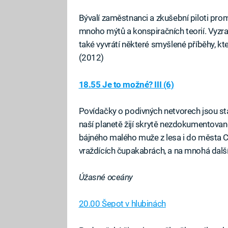
Bývalí zaměstnanci a zkušební piloti prom
mnoho mýtů a konspiračních teorií. Vyzrad
také vyvrátí některé smyšlené příběhy, k
(2012)
18.55 Je to možné? III (6)
Povídačky o podivných netvorech jsou sta
naší planetě žijí skrytě nezdokumentova
bájného malého muže z lesa i do města Ca
vraždících čupakabrách, a na mnohá další
Úžasné oceány
20.00 Šepot v hlubinách