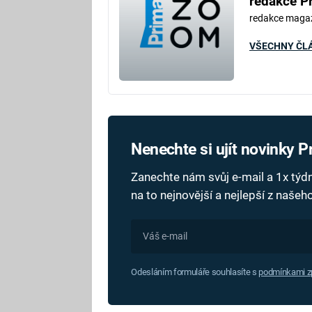
redakce P
redakce maga
VŠECHNY ČL
Nenechte si ujít novinky 
Zanechte nám svůj e-mail a 1x tý
na to nejnovější a nejlepší z naše
Odesláním formuláře souhlasíte s
podmínkami zp