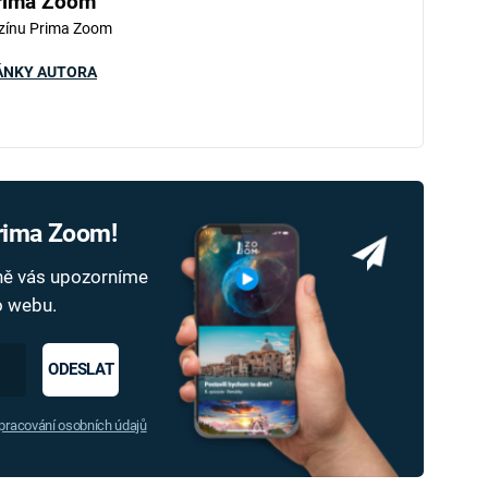
rima Zoom
zínu Prima Zoom
ÁNKY AUTORA
Prima Zoom!
dně vás upozorníme
ho webu.
ODESLAT
racování osobních údajů