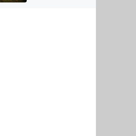
US
tornádem
RSUS
ZE A