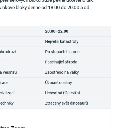
ovinkové bloky denně od 18.00 do 20.00 a od
20.00–22.00
Největší katastrofy
obrodruzi
Po stopách historie
u
Fascinující příroda
a vesmíru
Zaostřeno na války
irace
Úžasné oceány
vilizací
Úchvatná říše zvířat
techniky
Ztracený svět dinosaurů