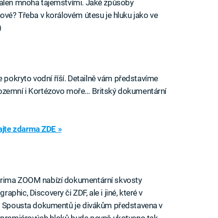
halen mnoha tajemstvími. Jaké způsoby
hové? Třeba v korálovém útesu je hluku jako ve
)
pokryto vodní říší. Detailně vám představíme
dozemní i Kortézovo moře… Britský dokumentární
jte zdarma ZDE »
Prima ZOOM nabízí dokumentární skvosty
hic, Discovery či ZDF, ale i jiné, které v
e. Spousta dokumentů je divákům představena v
h premiérových bloků bude pevně ukotveno tak,