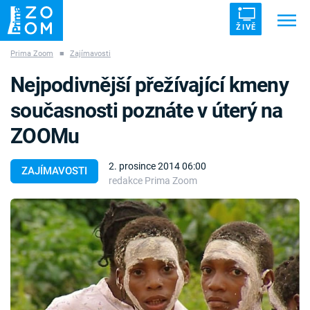
ŽIVĚ
Prima Zoom
■
Zajímavosti
Trendy:
ZRÁDCI
UFO
DRUHÁ SVĚTOVÁ VÁLKA
Nejpodivnější přežívající kmeny
ZÁHADY
VETŘELCI DÁVNOVĚKU
současnosti poznáte v úterý na
ZOOMu
2. prosince 2014 06:00
ZAJÍMAVOSTI
redakce Prima Zoom
Témata
Témata
Pořady
TV Program