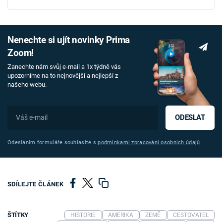
Nenechte si ujít novinky Prima
Zoom!
Zanechte nám svůj e-mail a 1x týdně vás
upozorníme na to nejnovější a nejlepší z
našeho webu.
ODESLAT
Odesláním formuláře souhlasíte s
podmínkami zpracování osobních údajů
SDÍLEJTE ČLÁNEK
ŠTÍTKY
HISTORIE
AMERIKA
ZEMĚ
CESTOVATEL