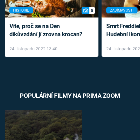
5
HISTORIE
ZAJÍMAVOSTI
Víte, proč se na Den
Smrt Freddie
díkůvzdání jí zrovna krocan?
Hudební ikon
až do konce 
24. listopadu 2022 13:40
24. listopadu 20
léky
POPULÁRNÍ FILMY NA PRIMA ZOOM