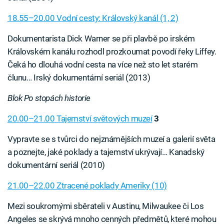
18.55–20.00 Vodní cesty: Královský kanál (1, 2)
Dokumentarista Dick Warner se při plavbě po irském
Královském kanálu rozhodl prozkoumat povodí řeky Liffey.
Čeká ho dlouhá vodní cesta na více než sto let starém
člunu… Irský dokumentární seriál (2013)
Blok Po stopách historie
20.00–21.00 Tajemství světových muzeí
3
Vypravte se s tvůrci do nejznámějších muzeí a galerií světa
a poznejte, jaké poklady a tajemství ukrývají… Kanadský
dokumentární seriál (2010)
21.00–22.00 Ztracené poklady Ameriky (10)
Mezi soukromými sběrateli v Austinu, Milwaukee či Los
Angeles se skrývá mnoho cenných předmětů, které mohou