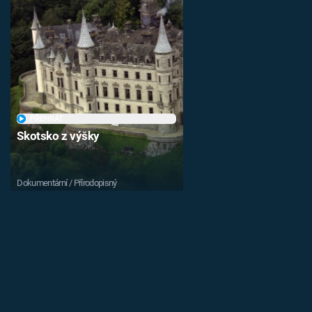
PŘEHRÁT
Skotsko z výšky
Dokumentární / Přírodopisný