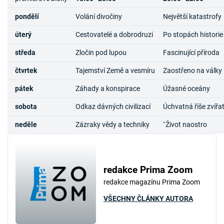
pondělí
Volání divočiny
Největší katastrofy
úterý
Cestovatelé a dobrodruzi
Po stopách historie
středa
Zločin pod lupou
Fascinující příroda
čtvrtek
Tajemství Země a vesmíru
Zaostřeno na války
pátek
Záhady a konspirace
Úžasné oceány
sobota
Odkaz dávných civilizací
Úchvatná říše zvířa
neděle
Zázraky vědy a techniky
ˇŽivot naostro
redakce Prima Zoom
redakce magazínu Prima Zoom
VŠECHNY ČLÁNKY AUTORA