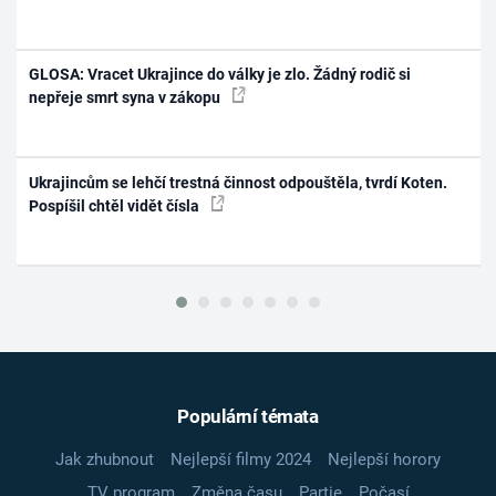
GLOSA: Vracet Ukrajince do války je zlo. Žádný rodič si
nepřeje smrt syna v zákopu
Ukrajincům se lehčí trestná činnost odpouštěla, tvrdí Koten.
Pospíšil chtěl vidět čísla
Populární témata
Jak zhubnout
Nejlepší filmy 2024
Nejlepší horory
TV program
Změna času
Partie
Počasí