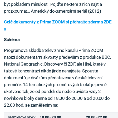
být pokladem minulosti. Pojďte některé z nich najít a
prozkoumat… Americký dokumentární seriál (2012)
Celé dokumenty z Prima ZOOM si přehrajte zdarma ZDE
»
Schéma
Programová skladba televizního kanálu Prima ZOOM
nabízí dokumentární skvosty především z produkce BBC,
National Geographic, Discovery či ZDF, ale i jiné, které v
takové koncentraci nikde jinde nenajdete. Spousta
dokumentů je divákům představena v české televizní
premiéře. 14 tematických premiérových bloků je pevně
ukotveno tak, že od pondělí do neděle uvidíte vždy 2
novinkové bloky denně od 18.00 do 20.00 a od 20.00 do
22.00 hod. se zaměřením na:
premiérové bloky
18.00–20.00
20.00–22.00