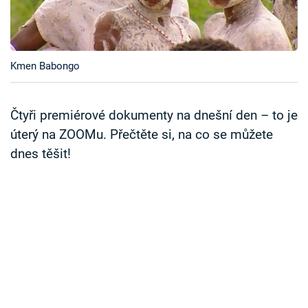
Časopis
Sledujte prima+
Kmen Babongo
Přihlášení
Čtyři premiérové dokumenty na dnešní den – to je
úterý na ZOOMu. Přečtěte si, na co se můžete
Sledujte nás
dnes těšit!