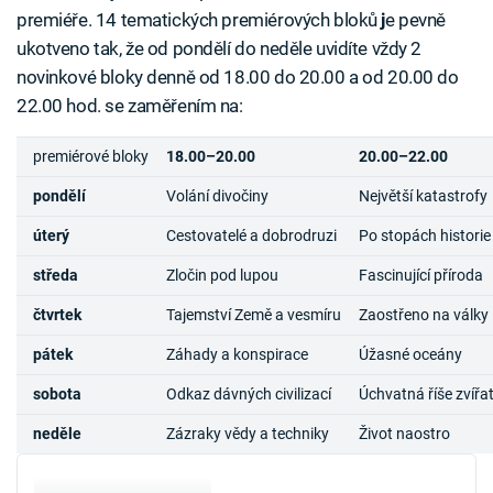
premiéře. 14 tematických premiérových bloků
j
e pevně
ukotveno tak, že od pondělí do neděle uvidíte vždy 2
novinkové bloky denně od 18.00 do 20.00 a od 20.00 do
22.00 hod. se zaměřením na:
premiérové bloky
18.00–20.00
20.00–22.00
pondělí
Volání divočiny
Největší katastrofy
úterý
Cestovatelé a dobrodruzi
Po stopách historie
středa
Zločin pod lupou
Fascinující příroda
čtvrtek
Tajemství Země a vesmíru
Zaostřeno na války
pátek
Záhady a konspirace
Úžasné oceány
sobota
Odkaz dávných civilizací
Úchvatná říše zvířa
neděle
Zázraky vědy a techniky
Život naostro