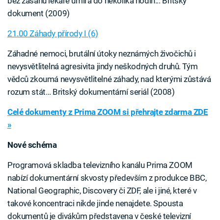
bez zásahu lékaře umírá do několika hodin... Britský
dokument (2009)
21.00 Záhady přírody I (6)
Záhadné nemoci, brutální útoky neznámých živočichů i
nevysvětlitelná agresivita jindy neškodných druhů. Tým
vědců zkoumá nevysvětlitelné záhady, nad kterými zůstává
rozum stát… Britský dokumentární seriál (2008)
Celé dokumenty z Prima ZOOM si přehrajte zdarma ZDE
»
Nové schéma
Programová skladba televizního kanálu Prima ZOOM
nabízí dokumentární skvosty především z produkce BBC,
National Geographic, Discovery či ZDF, ale i jiné, které v
takové koncentraci nikde jinde nenajdete. Spousta
dokumentů je divákům představena v české televizní