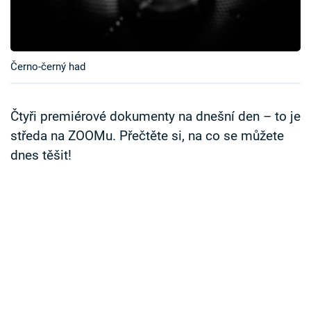
Časopis
Sledujte prima+
Černo-černý had
Přihlášení
Čtyři premiérové dokumenty na dnešní den – to je
středa na ZOOMu. Přečtěte si, na co se můžete
Sledujte nás
dnes těšit!