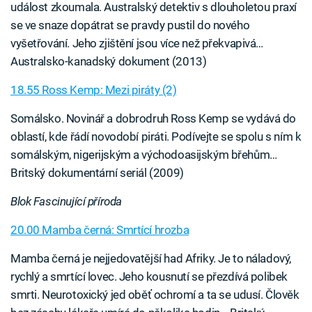
událost zkoumala. Australský detektiv s dlouholetou praxí
se ve snaze dopátrat se pravdy pustil do nového
vyšetřování. Jeho zjištění jsou více než překvapivá…
Australsko-kanadský dokument (2013)
18.55 Ross Kemp: Mezi piráty (2)
Somálsko. Novinář a dobrodruh Ross Kemp se vydává do
oblastí, kde řádí novodobí piráti. Podívejte se spolu s ním k
somálským, nigerijským a východoasijským břehům…
Britský dokumentární seriál (2009)
Blok Fascinující příroda
20.00 Mamba černá: Smrtící hrozba
Mamba černá je nejjedovatější had Afriky. Je to náladový,
rychlý a smrtící lovec. Jeho kousnutí se přezdívá polibek
smrti. Neurotoxický jed oběť ochromí a ta se udusí. Člověk