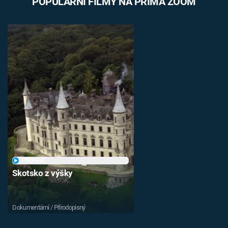
POPULÁRNÍ FILMY NA PRIMA ZOOM
PŘEHRÁT
Skotsko z výšky
Dokumentární / Přírodopisný