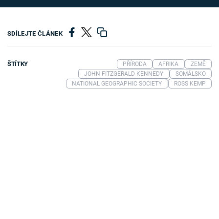
SDÍLEJTE ČLÁNEK
ŠTÍTKY
PŘÍRODA
AFRIKA
ZEMĚ
JOHN FITZGERALD KENNEDY
SOMÁLSKO
NATIONAL GEOGRAPHIC SOCIETY
ROSS KEMP