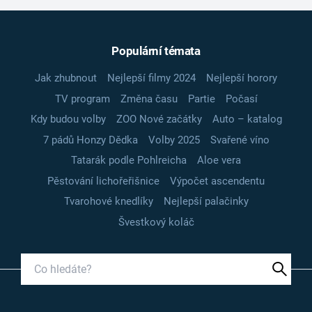
Populární témata
Jak zhubnout
Nejlepší filmy 2024
Nejlepší horory
TV program
Změna času
Partie
Počasí
Kdy budou volby
ZOO Nové začátky
Auto – katalog
7 pádů Honzy Dědka
Volby 2025
Svařené víno
Tatarák podle Pohlreicha
Aloe vera
Pěstování lichořeřišnice
Výpočet ascendentu
Tvarohové knedlíky
Nejlepší palačinky
Švestkový koláč