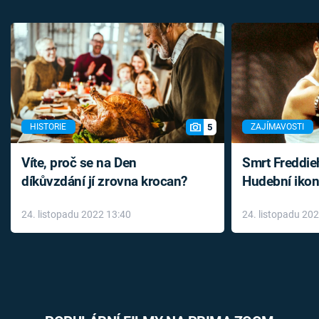
5
HISTORIE
ZAJÍMAVOSTI
Víte, proč se na Den
Smrt Freddie
díkůvzdání jí zrovna krocan?
Hudební ikon
až do konce 
24. listopadu 2022 13:40
24. listopadu 20
léky