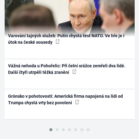
Varování tajných služeb: Putin chystá test NATO. Ve hře je i
útok na české sousedy
Vážná nehoda u Pohořelic: Při čelní srážce zemřeli dva lidé.
Další čtyři utrpěli těžká zranění
Grónsko v pohotovosti: Americká firma napojená na lidi od
Trumpa chystá vrty bez povolení