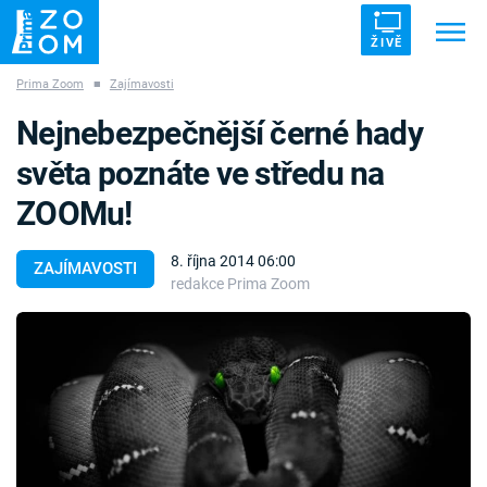
ŽIVĚ
Prima Zoom
■
Zajímavosti
Trendy:
ZRÁDCI
UFO
DRUHÁ SVĚTOVÁ VÁLKA
Nejnebezpečnější černé hady
ZÁHADY
VETŘELCI DÁVNOVĚKU
světa poznáte ve středu na
ZOOMu!
8. října 2014 06:00
ZAJÍMAVOSTI
redakce Prima Zoom
Témata
Témata
Pořady
TV Program